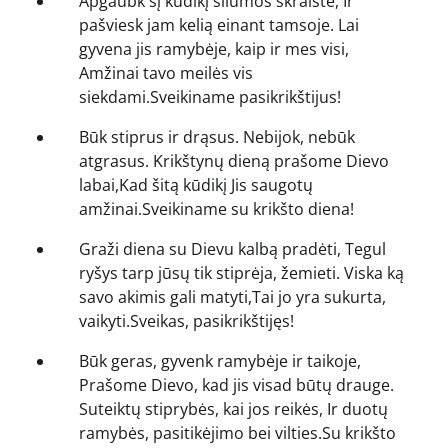
Apgaubk šį kūdikį šilumos skraiste, Ir
pašviesk jam kelią einant tamsoje. Lai
gyvena jis ramybėje, kaip ir mes visi,
Amžinai tavo meilės vis
siekdami.Sveikiname pasikrikštijus!
Būk stiprus ir drąsus. Nebijok, nebūk
atgrasus. Krikštynų dieną prašome Dievo
labai,Kad šitą kūdikį Jis saugotų
amžinai.Sveikiname su krikšto diena!
Graži diena su Dievu kalbą pradėti, Tegul
ryšys tarp jūsų tik stiprėja, žemieti. Viska ką
savo akimis gali matyti,Tai jo yra sukurta,
vaikyti.Sveikas, pasikrikštijęs!
Būk geras, gyvenk ramybėje ir taikoje,
Prašome Dievo, kad jis visad būtų drauge.
Suteiktų stiprybės, kai jos reikės, Ir duotų
ramybės, pasitikėjimo bei vilties.Su krikšto