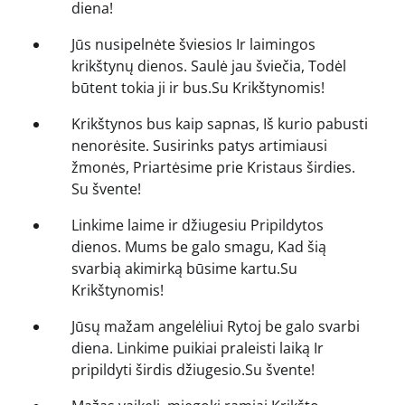
diena!
Jūs nusipelnėte šviesios Ir laimingos
krikštynų dienos. Saulė jau šviečia, Todėl
būtent tokia ji ir bus.Su Krikštynomis!
Krikštynos bus kaip sapnas, Iš kurio pabusti
nenorėsite. Susirinks patys artimiausi
žmonės, Priartėsime prie Kristaus širdies.
Su švente!
Linkime laime ir džiugesiu Pripildytos
dienos. Mums be galo smagu, Kad šią
svarbią akimirką būsime kartu.Su
Krikštynomis!
Jūsų mažam angelėliui Rytoj be galo svarbi
diena. Linkime puikiai praleisti laiką Ir
pripildyti širdis džiugesio.Su švente!