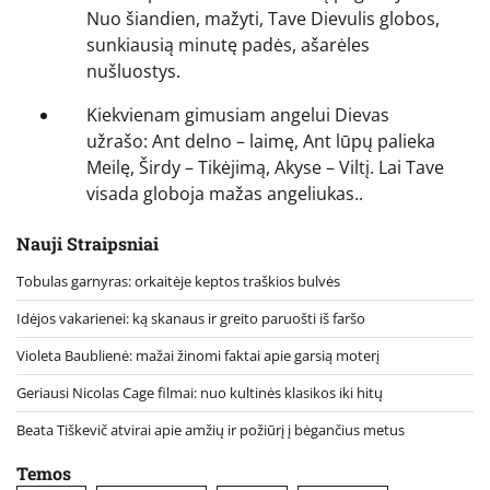
Nuo šiandien, mažyti, Tave Dievulis globos,
sunkiausią minutę padės, ašarėles
nušluostys.
Kiekvienam gimusiam angelui Dievas
užrašo: Ant delno – laimę, Ant lūpų palieka
Meilę, Širdy – Tikėjimą, Akyse – Viltį. Lai Tave
visada globoja mažas angeliukas..
Nauji Straipsniai
Tobulas garnyras: orkaitėje keptos traškios bulvės
Idėjos vakarienei: ką skanaus ir greito paruošti iš faršo
Violeta Baublienė: mažai žinomi faktai apie garsią moterį
Geriausi Nicolas Cage filmai: nuo kultinės klasikos iki hitų
Beata Tiškevič atvirai apie amžių ir požiūrį į bėgančius metus
Temos