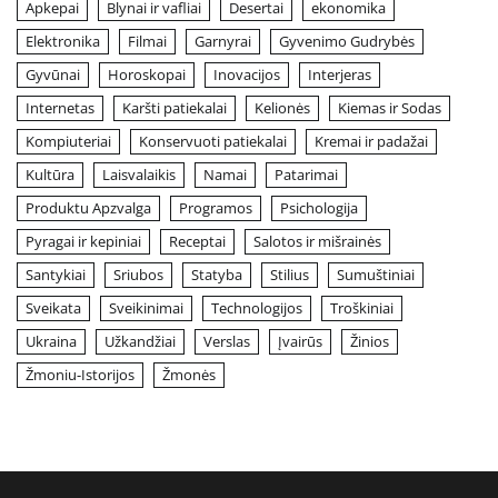
Apkepai
Blynai ir vafliai
Desertai
ekonomika
Elektronika
Filmai
Garnyrai
Gyvenimo Gudrybės
Gyvūnai
Horoskopai
Inovacijos
Interjeras
Internetas
Karšti patiekalai
Kelionės
Kiemas ir Sodas
Kompiuteriai
Konservuoti patiekalai
Kremai ir padažai
Kultūra
Laisvalaikis
Namai
Patarimai
Produktu Apzvalga
Programos
Psichologija
Pyragai ir kepiniai
Receptai
Salotos ir mišrainės
Santykiai
Sriubos
Statyba
Stilius
Sumuštiniai
Sveikata
Sveikinimai
Technologijos
Troškiniai
Ukraina
Užkandžiai
Verslas
Įvairūs
Žinios
Žmoniu-Istorijos
Žmonės