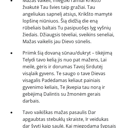
Mažas vaikeli, miegoki ramiai Krikšto
žvakutė Tau švies taip gražiai. Tau
angeliukas sapnelį atsiųs, Krikšto mamytė
lopšinę niūniuos. Šią didžią die eną
rūbeliais baltais Tu pasipuošęs lyg vyšnių
žiedais. Džiaugsis tėveliai, sveikins seneliai,
Mažas vaikelis jau Dievo sūnelis.
Priimk šią dovaną sūnau/dukryt – tikėjimą
Telydi tavo kelią jis nuo pat mažens, Lai
meilė, gėris ir dorumas Tavoj širdutėj
visąlaik gyvens. Te saugo o tave Dievas
visagalis Padėdamas keliaut painiais
gyvenimo keliais, Te įkvepia tau norą ir
gebėjimą Dalintis su žmonėm gerais
darbais.
Tavo vaikiškas mažas pasaulis Dar
apgaubtas stebuklų skraiste, Ir veidukas
dar švyti kaip saulė, Kai miegodama šypsais