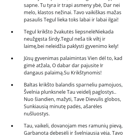
sapne. Tu tyra ir trapi asmeny ybė, Dar nei
melo, klastos nežinai. Tavo vaikiškas mažas
pasaulis Tegul lieka toks labai ir labai ilgai!
Tegul krikšto žvakutės liepsnelėNiekada
neužgęsta širdy.Tegul neša tik viltį ir
laimę,bei neleidžia paklysti gyvenimo kely!
Jūsų gyvenimas palaimintas Vien dėl to, kad
gimė atžala, O dabar dar pajusite Ir
dangaus palaimą.Su Krikštynomis!
Baltas krikšto balandis sparneliu pamojuos,
Švelnia plunksnele Tau veidelį paglostys..
Nuo šiandien, mažyti, Tave Dievulis globos,
Sunkiausią minutę padės, ašarėles
nušluostys.
Tau, vaikeli, dovanojam mes ramunių pievą,
Garbanotą debesėlį ir švelniausią vėją. Tavo