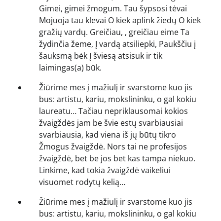
Gimei, gimei žmogum. Tau šypsosi tėvai
Mojuoja tau klevai O kiek aplink žiedų O kiek
gražių vardų. Greičiau, , greičiau eime Ta
žydinčia žeme, Į vardą atsiliepki, Paukščiu į
šauksmą bėk Į šviesą atsisuk ir tik
laimingas(a) būk.
Žiūrime mes į mažiulį ir svarstome kuo jis
bus: artistu, kariu, mokslininku, o gal kokiu
laureatu… Tačiau nepriklausomai kokios
žvaigždės jam be švie estų svarbiausiai
svarbiausia, kad viena iš jų būtų tikro
Žmogus žvaigždė. Nors tai ne profesijos
žvaigždė, bet be jos bet kas tampa niekuo.
Linkime, kad tokia žvaigždė vaikeliui
visuomet rodytų kelią…
Žiūrime mes į mažiulį ir svarstome kuo jis
bus: artistu, kariu, mokslininku, o gal kokiu