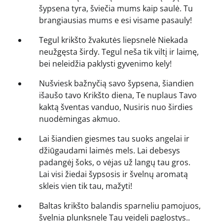
šypsena tyra, šviečia mums kaip saulė. Tu
brangiausias mums e esi visame pasauly!
Tegul krikšto žvakutės liepsnelė Niekada
neužgęsta širdy. Tegul neša tik viltį ir laimę,
bei neleidžia paklysti gyvenimo kely!
Nušviesk bažnyčią savo šypsena, šiandien
išaušo tavo Krikšto diena, Te nuplaus Tavo
kaktą šventas vanduo, Nusiris nuo širdies
nuodėmingas akmuo.
Lai šiandien giesmes tau suoks angelai ir
džiūgaudami laimės mels. Lai debesys
padangėj šoks, o vėjas už langų tau gros.
Lai visi žiedai šypsosis ir švelnų aromatą
skleis vien tik tau, mažyti!
Baltas krikšto balandis sparneliu pamojuos,
švelnia plunksnele Tau veidelį paglostys..