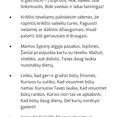
Iš gležnučio – į stipruolį. Auk, vaikeli, būk
linksmuolis, Būki sveikas ir labai laimingas!
Krikšto tėveliams palinkėsim sėkmės, Jie
rūpintis krikšto vaikeliu turės, Paguosti
nelaimėj ar dalintis džiaugsmais, Visad
patarti, būt geriausiais d draugais.
Mamos šypsny atgyja pasakos, lopšinės,
Žaislai prasijuokia kartu su tėveliu. Mažuti,
stiebkis, auk didutis, Tavęs daug laukia
nuostabių dienų.
Linkiu, kad geri ir gražūs būtų žmonės,
Kuriuos tu sutiksi, Kad visuomet būtų
namai, Kuriuose Tavęs laukia, Kad visuomet
būtų rankos, Kurios nori tav ve apkabinti,
Kad būtų daug dienų, Dėl kurių norėtųsi
gyventi!