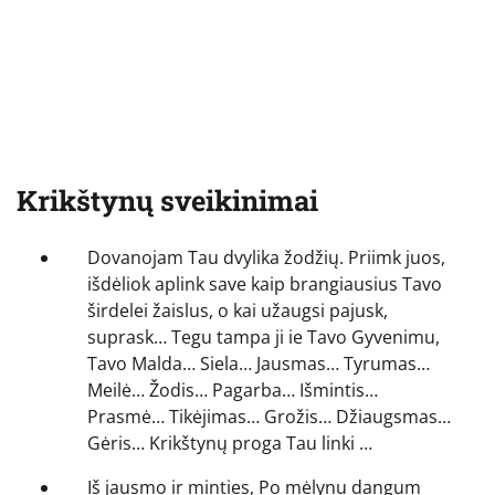
Krikštynų sveikinimai
Dovanojam Tau dvylika žodžių. Priimk juos,
išdėliok aplink save kaip brangiausius Tavo
širdelei žaislus, o kai užaugsi pajusk,
suprask… Tegu tampa ji ie Tavo Gyvenimu,
Tavo Malda… Siela… Jausmas… Tyrumas…
Meilė… Žodis… Pagarba… Išmintis…
Prasmė… Tikėjimas… Grožis… Džiaugsmas…
Gėris… Krikštynų proga Tau linki …
Iš jausmo ir minties, Po mėlynu dangum