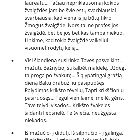
laureatu… Tačiau nepriklausomai kokios
žvaigždės jam be švie estų svarbiausiai
svarbiausia, kad viena iš jų būtų tikro
Žmogus žvaigždė. Nors tai ne profesijos
žvaigždė, bet be jos bet kas tampa niekuo.
Linkime, kad tokia žvaigždė vaikeliui
visuomet rodytų kelią…
Visi šiandieną susirinko Tavęs pasveikinti,
mažuti, Bažnyčioj sukalbėt maldelę, Uždegt
ta proga po žvakutę… Šią ypatingai gražią
dieną Baltu drabuži iu pasipuošęs,
Palydimas krikšto tėvelių, Tapti krikščioniu
pasiruošęs… Tegul vien laimė, meilė, gėris,
Tave telydi visados.. Krikšto žvakelės
šildanti liepsnelė, Te šviečia, neužgęsta
niekados.
Iš mažučio- į didutį. Iš silpnučio – į galingą.