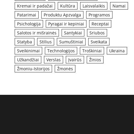
Kremai ir padažai
Kultūra
Laisvalaikis
Namai
Patarimai
Produktu Apzvalga
Programos
Psichologija
Pyragai ir kepiniai
Receptai
Salotos ir mišrainės
Santykiai
Sriubos
Statyba
Stilius
Sumuštiniai
Sveikata
Sveikinimai
Technologijos
Troškiniai
Ukraina
Užkandžiai
Verslas
Įvairūs
Žinios
Žmoniu-Istorijos
Žmonės