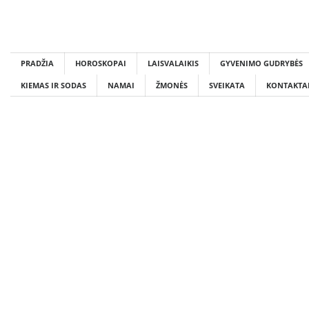
Skip
to
content
PRADŽIA
HOROSKOPAI
LAISVALAIKIS
GYVENIMO GUDRYBĖS
KIEMAS IR SODAS
NAMAI
ŽMONĖS
SVEIKATA
KONTAKTA