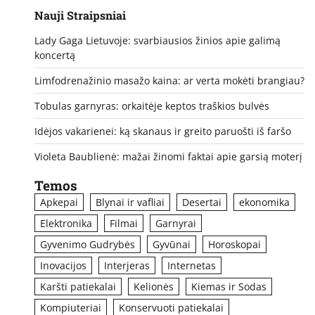
Nauji Straipsniai
Lady Gaga Lietuvoje: svarbiausios žinios apie galimą
koncertą
Limfodrenažinio masažo kaina: ar verta mokėti brangiau?
Tobulas garnyras: orkaitėje keptos traškios bulvės
Idėjos vakarienei: ką skanaus ir greito paruošti iš faršo
Violeta Baublienė: mažai žinomi faktai apie garsią moterį
Temos
Apkepai
Blynai ir vafliai
Desertai
ekonomika
Elektronika
Filmai
Garnyrai
Gyvenimo Gudrybės
Gyvūnai
Horoskopai
Inovacijos
Interjeras
Internetas
Karšti patiekalai
Kelionės
Kiemas ir Sodas
Kompiuteriai
Konservuoti patiekalai