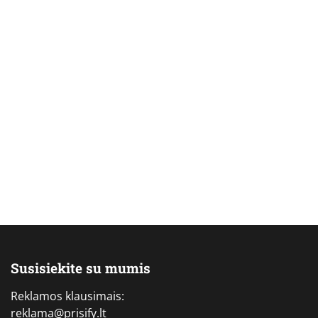
Susisiekite su mumis
Reklamos klausimais:
reklama@prisify.lt