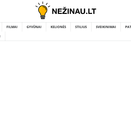
FILMAI
GYVŪNAI
KELIONĖS
STILIUS
SVEIKINIMAI
PA
I