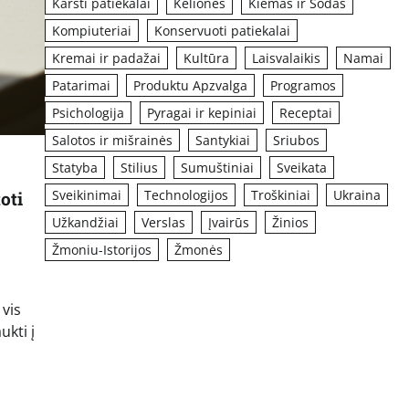
Karšti patiekalai
Kelionės
Kiemas ir Sodas
Kompiuteriai
Konservuoti patiekalai
Kremai ir padažai
Kultūra
Laisvalaikis
Namai
Patarimai
Produktu Apzvalga
Programos
Psichologija
Pyragai ir kepiniai
Receptai
Salotos ir mišrainės
Santykiai
Sriubos
Statyba
Stilius
Sumuštiniai
Sveikata
Sveikinimai
Technologijos
Troškiniai
Ukraina
oti
Užkandžiai
Verslas
Įvairūs
Žinios
Žmoniu-Istorijos
Žmonės
vis
ukti į