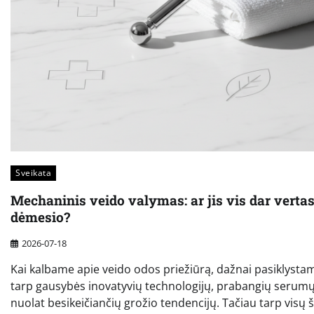
Sveikata
Mechaninis veido valymas: ar jis vis dar verta
dėmesio?
2026-07-18
Kai kalbame apie veido odos priežiūrą, dažnai pasiklysta
tarp gausybės inovatyvių technologijų, prabangių serumų
nuolat besikeičiančių grožio tendencijų. Tačiau tarp visų š