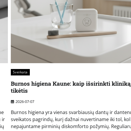
Sveikata
s
Burnos higiena Kaune: kaip išsirinkti kliniką
tikėtis
2026-07-07
me
Burnos higiena yra vienas svarbiausių dantų ir danten
 ir
sveikatos pagrindų, kurį dažnai nuvertiname iki tol, kol
ių
nepajuntame pirminių diskomforto požymių. Reguliar