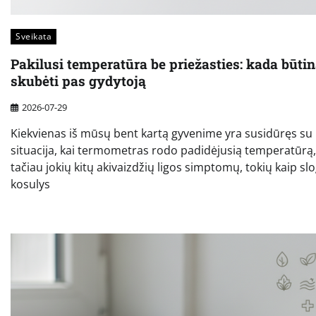
Sveikata
Pakilusi temperatūra be priežasties: kada būti
skubėti pas gydytoją
2026-07-29
Kiekvienas iš mūsų bent kartą gyvenime yra susidūręs su
situacija, kai termometras rodo padidėjusią temperatūrą,
tačiau jokių kitų akivaizdžių ligos simptomų, tokių kaip slo
kosulys