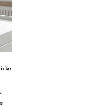
 ir ko
ų
us