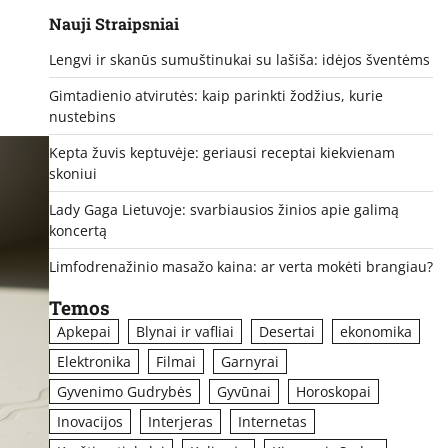
Nauji Straipsniai
Lengvi ir skanūs sumuštinukai su lašiša: idėjos šventėms
Gimtadienio atvirutės: kaip parinkti žodžius, kurie
nustebins
Kepta žuvis keptuvėje: geriausi receptai kiekvienam
skoniui
Lady Gaga Lietuvoje: svarbiausios žinios apie galimą
koncertą
Limfodrenažinio masažo kaina: ar verta mokėti brangiau?
Temos
Apkepai
Blynai ir vafliai
Desertai
ekonomika
Elektronika
Filmai
Garnyrai
Gyvenimo Gudrybės
Gyvūnai
Horoskopai
Inovacijos
Interjeras
Internetas