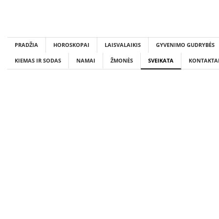
Skip
to
content
PRADŽIA
HOROSKOPAI
LAISVALAIKIS
GYVENIMO GUDRYBĖS
KIEMAS IR SODAS
NAMAI
ŽMONĖS
SVEIKATA
KONTAKTA