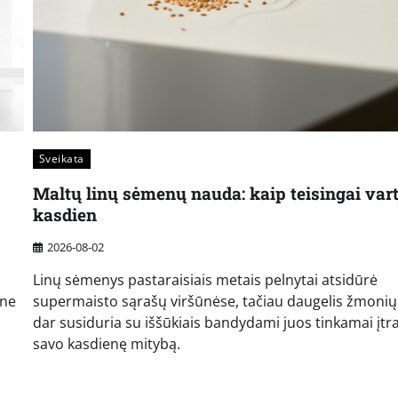
Sveikata
Maltų linų sėmenų nauda: kaip teisingai vart
kasdien
2026-08-02
Linų sėmenys pastaraisiais metais pelnytai atsidūrė
 ne
supermaisto sąrašų viršūnėse, tačiau daugelis žmonių 
dar susiduria su iššūkiais bandydami juos tinkamai įtra
savo kasdienę mitybą.