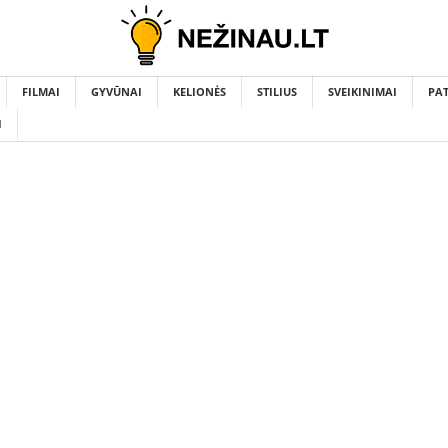
FILMAI
GYVŪNAI
KELIONĖS
STILIUS
SVEIKINIMAI
PA
I