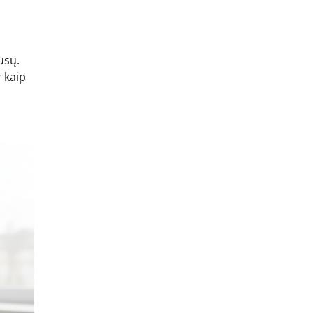
ūsų.
 kaip