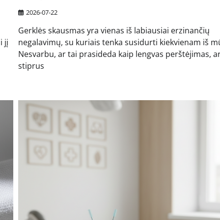
2026-07-22
Gerklės skausmas yra vienas iš labiausiai erzinančių
 jį
negalavimų, su kuriais tenka susidurti kiekvienam iš m
Nesvarbu, ar tai prasideda kaip lengvas perštėjimas, ar
stiprus