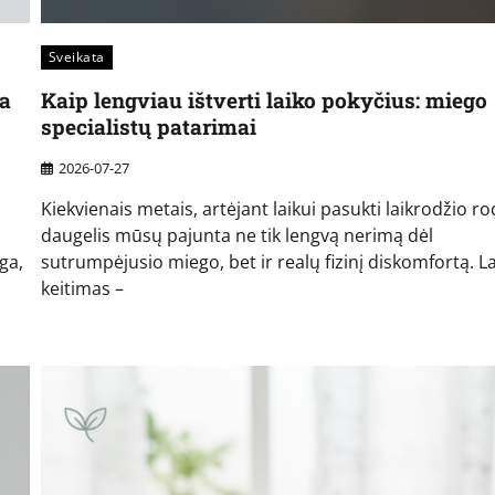
Sveikata
na
Kaip lengviau ištverti laiko pokyčius: miego
specialistų patarimai
2026-07-27
Kiekvienais metais, artėjant laikui pasukti laikrodžio ro
daugelis mūsų pajunta ne tik lengvą nerimą dėl
ga,
sutrumpėjusio miego, bet ir realų fizinį diskomfortą. L
keitimas –