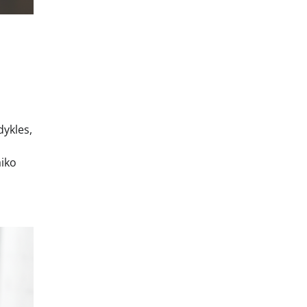
dykles,
aiko