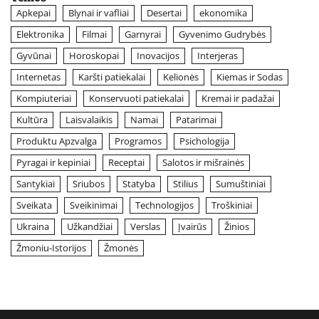
Apkepai
Blynai ir vafliai
Desertai
ekonomika
Elektronika
Filmai
Garnyrai
Gyvenimo Gudrybės
Gyvūnai
Horoskopai
Inovacijos
Interjeras
Internetas
Karšti patiekalai
Kelionės
Kiemas ir Sodas
Kompiuteriai
Konservuoti patiekalai
Kremai ir padažai
Kultūra
Laisvalaikis
Namai
Patarimai
Produktu Apzvalga
Programos
Psichologija
Pyragai ir kepiniai
Receptai
Salotos ir mišrainės
Santykiai
Sriubos
Statyba
Stilius
Sumuštiniai
Sveikata
Sveikinimai
Technologijos
Troškiniai
Ukraina
Užkandžiai
Verslas
Įvairūs
Žinios
Žmoniu-Istorijos
Žmonės