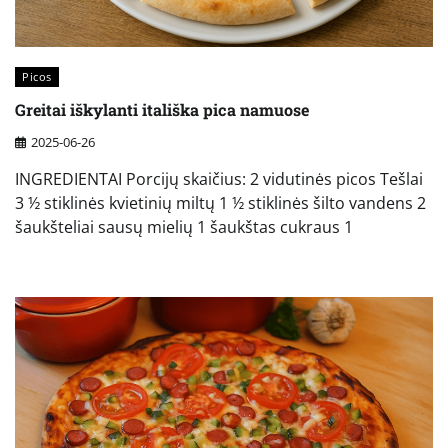
Picos
Greitai iškylanti itališka pica namuose
2025-06-26
INGREDIENTAI Porcijų skaičius: 2 vidutinės picos Tešlai
3 ½ stiklinės kvietinių miltų 1 ½ stiklinės šilto vandens 2
šaukšteliai sausų mielių 1 šaukštas cukraus 1