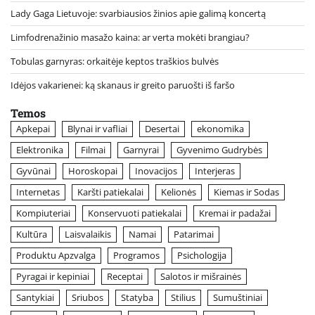
Lady Gaga Lietuvoje: svarbiausios žinios apie galimą koncertą
Limfodrenažinio masažo kaina: ar verta mokėti brangiau?
Tobulas garnyras: orkaitėje keptos traškios bulvės
Idėjos vakarienei: ką skanaus ir greito paruošti iš faršo
Temos
Apkepai
Blynai ir vafliai
Desertai
ekonomika
Elektronika
Filmai
Garnyrai
Gyvenimo Gudrybės
Gyvūnai
Horoskopai
Inovacijos
Interjeras
Internetas
Karšti patiekalai
Kelionės
Kiemas ir Sodas
Kompiuteriai
Konservuoti patiekalai
Kremai ir padažai
Kultūra
Laisvalaikis
Namai
Patarimai
Produktu Apzvalga
Programos
Psichologija
Pyragai ir kepiniai
Receptai
Salotos ir mišrainės
Santykiai
Sriubos
Statyba
Stilius
Sumuštiniai