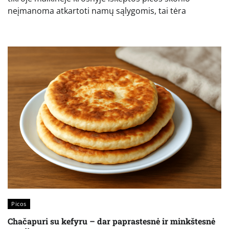
neįmanoma atkartoti namų sąlygomis, tai tėra
Picos
Chačapuri su kefyru – dar paprastesnė ir minkštesnė