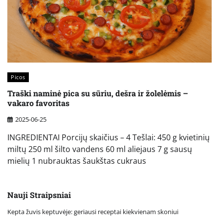
Picos
Traški naminė pica su sūriu, dešra ir žolelėmis –
vakaro favoritas
2025-06-25
INGREDIENTAI Porcijų skaičius – 4 Tešlai: 450 g kvietinių
miltų 250 ml šilto vandens 60 ml aliejaus 7 g sausų
mielių 1 nubrauktas šaukštas cukraus
Nauji Straipsniai
Kepta žuvis keptuvėje: geriausi receptai kiekvienam skoniui