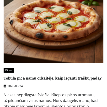
Picos
Tobula pica namų orkaitėje: kaip išgauti traškų padą?
2026-03-24
Niekas neprilygsta šviežiai iškeptos picos aromatui,
užpildančiam visus namus. Nors daugelis mano, kad
tikroje malkinėje krosnyje iškeptos picos skonio