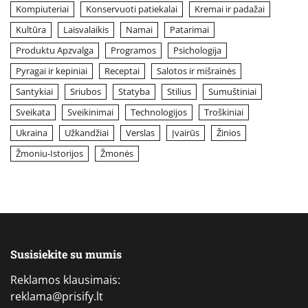
Kompiuteriai
Konservuoti patiekalai
Kremai ir padažai
Kultūra
Laisvalaikis
Namai
Patarimai
Produktu Apzvalga
Programos
Psichologija
Pyragai ir kepiniai
Receptai
Salotos ir mišrainės
Santykiai
Sriubos
Statyba
Stilius
Sumuštiniai
Sveikata
Sveikinimai
Technologijos
Troškiniai
Ukraina
Užkandžiai
Verslas
Įvairūs
Žinios
Žmoniu-Istorijos
Žmonės
Susisiekite su mumis
Reklamos klausimais:
reklama@prisify.lt