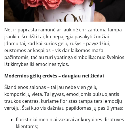
Net ir paprasta ramunė ar laukinė chrizantema tampa
įrankiu išreikšti tai, ko nepajėgia pasakyti žodžiai.
Įdomu tai, kad kai kurios gėlių rūšys – pavyzdžiui,
eustomos ar kaspijos – vis dar laikomos mažai
pažintomis, tačiau turi ypatingą simboliką: nuo švelnios
ištikimybės iki emocinės tylos.
Modernios gėlių erdvės – daugiau nei žiedai
Šiandienos salonas – tai jau nebe vien gėlių
kompozicijų vieta. Tai gyvas, emocijomis pulsuojantis
traukos centras, kuriame floristas tampa tarsi emocijų
vertėju. Štai kuo vis dažniau papildomas jų pasiūlymas:
floristiniai meniniai vakarai ar kūrybinės dirbtuvės
klientams;