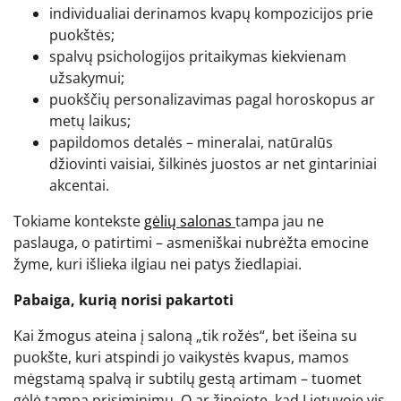
individualiai derinamos kvapų kompozicijos prie
puokštės;
spalvų psichologijos pritaikymas kiekvienam
užsakymui;
puokščių personalizavimas pagal horoskopus ar
metų laikus;
papildomos detalės – mineralai, natūralūs
džiovinti vaisiai, šilkinės juostos ar net gintariniai
akcentai.
Tokiame kontekste
gėlių salonas
tampa jau ne
paslauga, o patirtimi – asmeniškai nubrėžta emocine
žyme, kuri išlieka ilgiau nei patys žiedlapiai.
Pabaiga, kurią norisi pakartoti
Kai žmogus ateina į saloną „tik rožės“, bet išeina su
puokšte, kuri atspindi jo vaikystės kvapus, mamos
mėgstamą spalvą ir subtilų gestą artimam – tuomet
gėlė tampa prisiminimu. O ar žinojote, kad Lietuvoje vis