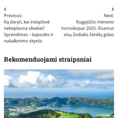
Navigacija
Previous:
Next:
tarp
Ką daryti, kai indaplovė
Rugpjūčio mėnesio
įrašų
nebeplauna idealiai?
horoskopas 2025: išsamus
Sprendimas – kapsulės ir
visų Zodiako ženklų gidas
nukalkinimo skystis
Rekomenduojami straipsniai