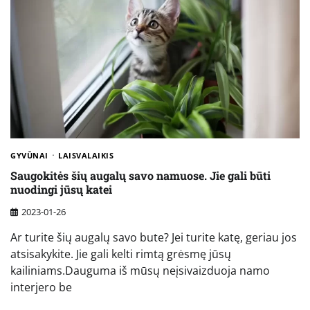
GYVŪNAI
LAISVALAIKIS
Saugokitės šių augalų savo namuose. Jie gali būti
nuodingi jūsų katei
2023-01-26
Ar turite šių augalų savo bute? Jei turite katę, geriau jos
atsisakykite. Jie gali kelti rimtą grėsmę jūsų
kailiniams.Dauguma iš mūsų neįsivaizduoja namo
interjero be