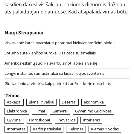
kasdien darosi vis šalčiau. Tokiomis dienomis dažniau
atsipalaiduojame namuose. Kad atsipalaidavimas būtų
Nauji Straipsniai
Viskas apie kates: svarbiausi patarimai kiekvienam šeimininkui
Sotumo suteikiančios burokėlių salotos su žirneliais
Amerikos eskimų šuo: ką svarbu žinoti apie šią veislę
Lengvi ir skanūs sumuštinukai su lašiša: idėjos šventėms
Gimtadienio atvirutės: kaip parinkti žodžius, kurie nustebins
Temos
Apkepai
Blynai ir vafliai
Desertai
ekonomika
Elektronika
Filmai
Garnyrai
Gyvenimo Gudrybės
Gyvūnai
Horoskopai
Inovacijos
Interjeras
Internetas
Karšti patiekalai
Kelionės
Kiemas ir Sodas