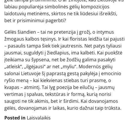
labiau populiarėja simbolinės gėlių kompozicijos
laidotuvių metinėms, skirtos ne tik liūdesiui išreikšti,
bet ir prisiminimui pagerbti?
Gėlės šiandien – tai ne pretenzija į grožį, o intymus
žmogaus kalbos tęsinys. Ir kai floristas leidžia tai pajusti
– pasaulis tampa šiek tiek jautresnis. Net patys tyliausi
jausmai, suguldyti į žiedlapius, ima kalbėti. Kai puokštė
įteikiama su šypsena, net be žodžių galima pasakyti
„atleisk“, „ilgėjausi“ ar net „myliu“. Modernūs gėlių
salonai Lietuvoje šį paprastą gestą pakylėja į emocinio
ryšio meną – kai kiekvienas stiebas turi prasmę, o
kvapas – atmintį. Tai lyg poezija be eilučių – jausmų
vertimas į spalvas, tekstūras ir formą, kurią norisi
saugoti ne tik akimis, bet ir širdimi. Kai dovanojamos
gėlės, dovanojamas ir laikas, kurio dažnai taip trūksta.
Posted in
Laisvalaikis