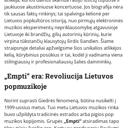
jaukiuose akustiniuose koncertuose. Jos biografija nėra
tik sausas faktų rinkinys; tai spalvinga kelionė per
Lietuvos popkultūros istoriją, nuo pirmųjų elektroninės
muzikos eksperimentų nepriklausomybę atgavusioje
Lietuvoje iki brandžių, gilių autorinių kūrinių, kurie
virpina tūkstančių klausytojų širdis šiandien. Šiame
straipsnyje detaliai apžvelgsime šios unikalios atlikėjos
kelią, kūrybinius posūkius ir tai, kodėl ji vadinama viena
stilingiausių ir profesionaliausių šalies dainininkių.
„Empti“ era: Revoliucija Lietuvos
popmuzikoje
Norint suprasti Giedrės fenomeną, būtina nusikelti į
1999-uosius metus. Tuo metu Lietuvos muzikos rinka
buvo užpildyta tradicinės estrados arba pigios pop
muzikos kopijomis. Grupės
„Empti“
atsiradimas tapo
tikru gūsiu šviežio oro. Kartu su prodiuseriu Pauliumi