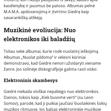
kasdienybę ir jausmus be patoso. Albumas pelnė
M.A.M.A. apdovanojimą ir įtvirtino Giedrę kaip
savarankišką atlikėją.
Muzikinė evoliucija: Nuo
elektronikos iki baladžių
Toliau sekė albumai, kurie rodė nuolatinį ieškojimą.
Albumas „Nuolat pildoma“ ir vėlesni kūriniai
demonstravo, kad Giedrė nenori užsidaryti viename
žanre. Jos solinėje diskografijoje galima rasti visko:
Elektroninis skambesys
Giedrė niekada visiškai nepabėgo nuo elektronikos.
Dainos, tokios kaip „Kiek buvome verti“ (su Leon
Somov), parodė, kad ji puikiai jaučiasi šiuolaikinės šokių
muzikos ritmuose. Jos balsas elektroninėje muzikoje