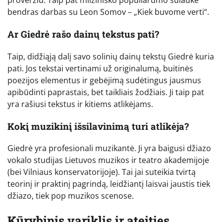
proveržiu. Taip pat milžiniško populiarumo sulaukė
bendras darbas su Leon Somov – „Kiek buvome verti“.
Ar Giedrė rašo dainų tekstus pati?
Taip, didžiąją dalį savo solinių dainų tekstų Giedrė kuria
pati. Jos tekstai vertinami už originalumą, buitinės
poezijos elementus ir gebėjimą sudėtingus jausmus
apibūdinti paprastais, bet taikliais žodžiais. Ji taip pat
yra rašiusi tekstus ir kitiems atlikėjams.
Kokį muzikinį išsilavinimą turi atlikėja?
Giedrė yra profesionali muzikantė. Ji yra baigusi džiazo
vokalo studijas Lietuvos muzikos ir teatro akademijoje
(bei Vilniaus konservatorijoje). Tai jai suteikia tvirtą
teorinį ir praktinį pagrindą, leidžiantį laisvai jaustis tiek
džiazo, tiek pop muzikos scenose.
Kūrybinis variklis ir ateities