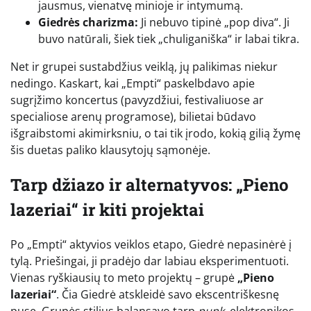
jausmus, vienatvę minioje ir intymumą.
Giedrės charizma:
Ji nebuvo tipinė „pop diva“. Ji
buvo natūrali, šiek tiek „chuliganiška“ ir labai tikra.
Net ir grupei sustabdžius veiklą, jų palikimas niekur
nedingo. Kaskart, kai „Empti“ paskelbdavo apie
sugrįžimo koncertus (pavyzdžiui, festivaliuose ar
specialiose arenų programose), bilietai būdavo
išgraibstomi akimirksniu, o tai tik įrodo, kokią gilią žymę
šis duetas paliko klausytojų sąmonėje.
Tarp džiazo ir alternatyvos: „Pieno
lazeriai“ ir kiti projektai
Po „Empti“ aktyvios veiklos etapo, Giedrė nepasinėrė į
tylą. Priešingai, ji pradėjo dar labiau eksperimentuoti.
Vienas ryškiausių to meto projektų – grupė
„Pieno
lazeriai“
. Čia Giedrė atskleidė savo ekscentriškesnę
pusę. Grupės stilius balansavo tarp
punk
, elektronikos