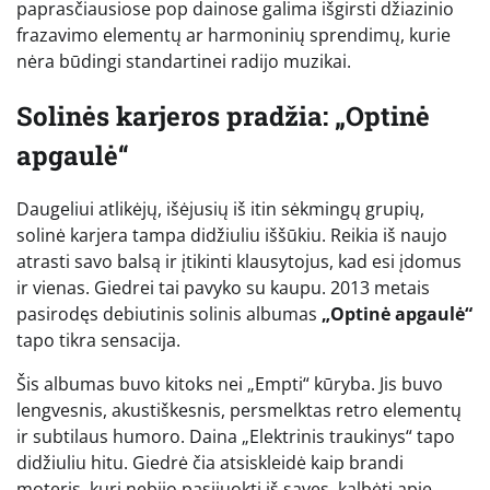
paprasčiausiose pop dainose galima išgirsti džiazinio
frazavimo elementų ar harmoninių sprendimų, kurie
nėra būdingi standartinei radijo muzikai.
Solinės karjeros pradžia: „Optinė
apgaulė“
Daugeliui atlikėjų, išėjusių iš itin sėkmingų grupių,
solinė karjera tampa didžiuliu iššūkiu. Reikia iš naujo
atrasti savo balsą ir įtikinti klausytojus, kad esi įdomus
ir vienas. Giedrei tai pavyko su kaupu. 2013 metais
pasirodęs debiutinis solinis albumas
„Optinė apgaulė“
tapo tikra sensacija.
Šis albumas buvo kitoks nei „Empti“ kūryba. Jis buvo
lengvesnis, akustiškesnis, persmelktas retro elementų
ir subtilaus humoro. Daina „Elektrinis traukinys“ tapo
didžiuliu hitu. Giedrė čia atsiskleidė kaip brandi
moteris, kuri nebijo pasijuokti iš savęs, kalbėti apie