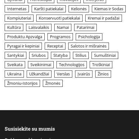
Internetas
Karšti patiekalai
Kelionės
Kiemas ir Sodas
Kompiuteriai
Konservuoti patiekalai
Kremai ir padažai
Kultūra
Laisvalaikis
Namai
Patarimai
Produktu Apzvalga
Programos
Psichologija
Pyragai ir kepiniai
Receptai
Salotos ir mišrainės
Santykiai
Sriubos
Statyba
Stilius
Sumuštiniai
Sveikata
Sveikinimai
Technologijos
Troškiniai
Ukraina
Užkandžiai
Verslas
Įvairūs
Žinios
Žmoniu-Istorijos
Žmonės
Susisiekite su mumis