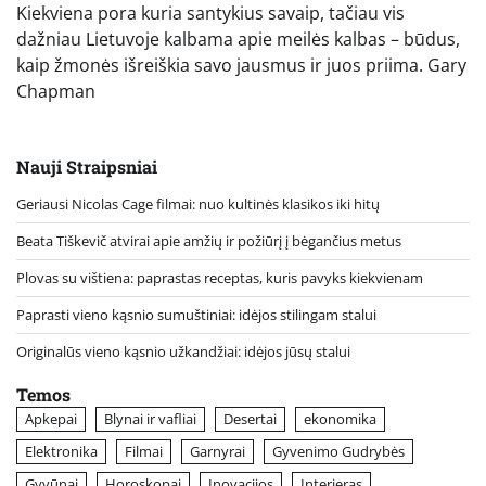
Kiekviena pora kuria santykius savaip, tačiau vis
dažniau Lietuvoje kalbama apie meilės kalbas – būdus,
kaip žmonės išreiškia savo jausmus ir juos priima. Gary
Chapman
Nauji Straipsniai
Geriausi Nicolas Cage filmai: nuo kultinės klasikos iki hitų
Beata Tiškevič atvirai apie amžių ir požiūrį į bėgančius metus
Plovas su vištiena: paprastas receptas, kuris pavyks kiekvienam
Paprasti vieno kąsnio sumuštiniai: idėjos stilingam stalui
Originalūs vieno kąsnio užkandžiai: idėjos jūsų stalui
Temos
Apkepai
Blynai ir vafliai
Desertai
ekonomika
Elektronika
Filmai
Garnyrai
Gyvenimo Gudrybės
Gyvūnai
Horoskopai
Inovacijos
Interjeras