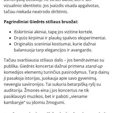
vizualinio identiteto. Jos įvaizdis visada apgalvotas,
tačiau niekada neatrodo dirbtinis.
Pagrindiniai Giedrės stiliaus bruožai:
Išskirtiniai akiniai, tapę jos vizitine kortele.
Drąsūs kirpimai ir plaukų spalvos eksperimentai.
Originalūs sceniniai kostiumai, kurie dažnai
balansuoja tarp elegancijos ir avangardo.
Tačiau svarbiausia stiliaus dalis – jos bendravimas su
publika. Giedrės koncertai dažnai primena
stand-up
komedijos elementų turinčius pasirodymus. Tarp dainų
ji pasakoja istorijas, juokauja apie savo gyvenimą,
nevengia saviironijos. Tai sukuria betarpišką ryšį su
auditorija. Žmonės eina į jos koncertus ne tik
pasiklausyti muzikos, bet ir pabūti „viename
kambaryje“ su įdomiu žmogumi.