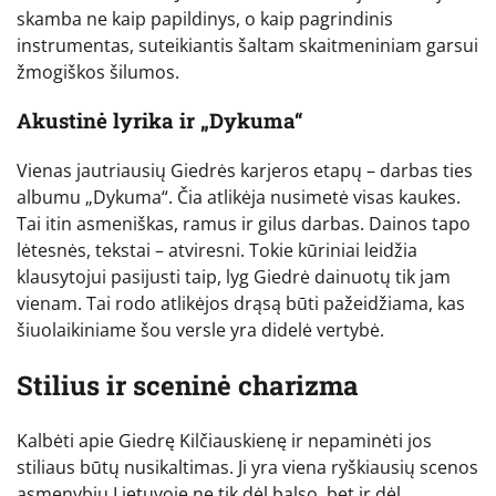
skamba ne kaip papildinys, o kaip pagrindinis
instrumentas, suteikiantis šaltam skaitmeniniam garsui
žmogiškos šilumos.
Akustinė lyrika ir „Dykuma“
Vienas jautriausių Giedrės karjeros etapų – darbas ties
albumu „Dykuma“. Čia atlikėja nusimetė visas kaukes.
Tai itin asmeniškas, ramus ir gilus darbas. Dainos tapo
lėtesnės, tekstai – atviresni. Tokie kūriniai leidžia
klausytojui pasijusti taip, lyg Giedrė dainuotų tik jam
vienam. Tai rodo atlikėjos drąsą būti pažeidžiama, kas
šiuolaikiniame šou versle yra didelė vertybė.
Stilius ir sceninė charizma
Kalbėti apie Giedrę Kilčiauskienę ir nepaminėti jos
stiliaus būtų nusikaltimas. Ji yra viena ryškiausių scenos
asmenybių Lietuvoje ne tik dėl balso, bet ir dėl