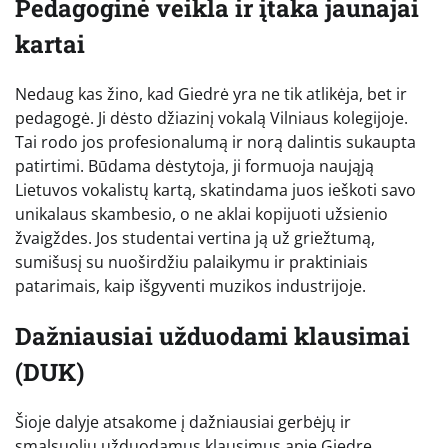
Pedagoginė veikla ir įtaka jaunajai
kartai
Nedaug kas žino, kad Giedrė yra ne tik atlikėja, bet ir
pedagogė. Ji dėsto džiazinį vokalą Vilniaus kolegijoje.
Tai rodo jos profesionalumą ir norą dalintis sukaupta
patirtimi. Būdama dėstytoja, ji formuoja naująją
Lietuvos vokalistų kartą, skatindama juos ieškoti savo
unikalaus skambesio, o ne aklai kopijuoti užsienio
žvaigždes. Jos studentai vertina ją už griežtumą,
sumišusį su nuoširdžiu palaikymu ir praktiniais
patarimais, kaip išgyventi muzikos industrijoje.
Dažniausiai užduodami klausimai
(DUK)
Šioje dalyje atsakome į dažniausiai gerbėjų ir
smalsuolių užduodamus klausimus apie Giedrę