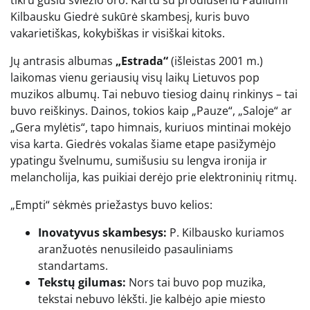
Kilbausku Giedrė sukūrė skambesį, kuris buvo
vakarietiškas, kokybiškas ir visiškai kitoks.
Jų antrasis albumas
„Estrada“
(išleistas 2001 m.)
laikomas vienu geriausių visų laikų Lietuvos pop
muzikos albumų. Tai nebuvo tiesiog dainų rinkinys – tai
buvo reiškinys. Dainos, tokios kaip „Pauze“, „Saloje“ ar
„Gera mylėtis“, tapo himnais, kuriuos mintinai mokėjo
visa karta. Giedrės vokalas šiame etape pasižymėjo
ypatingu švelnumu, sumišusiu su lengva ironija ir
melancholija, kas puikiai derėjo prie elektroninių ritmų.
„Empti“ sėkmės priežastys buvo kelios:
Inovatyvus skambesys:
P. Kilbausko kuriamos
aranžuotės nenusileido pasauliniams
standartams.
Tekstų gilumas:
Nors tai buvo pop muzika,
tekstai nebuvo lėkšti. Jie kalbėjo apie miesto