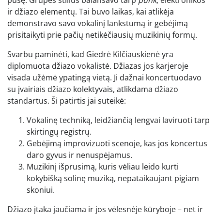
ir džiazo elementų. Tai buvo laikas, kai atlikėja
demonstravo savo vokalinį lankstumą ir gebėjimą
prisitaikyti prie pačių netikėčiausių muzikinių formų.
Svarbu paminėti, kad Giedrė Kilčiauskienė yra
diplomuota džiazo vokalistė. Džiazas jos karjeroje
visada užėmė ypatingą vietą. Ji dažnai koncertuodavo
su įvairiais džiazo kolektyvais, atlikdama džiazo
standartus. Ši patirtis jai suteikė:
Vokalinę techniką, leidžiančią lengvai laviruoti tarp
skirtingų registrų.
Gebėjimą improvizuoti scenoje, kas jos koncertus
daro gyvus ir nenuspėjamus.
Muzikinį išprusimą, kuris vėliau leido kurti
kokybišką solinę muziką, nepataikaujant pigiam
skoniui.
Džiazo įtaka jaučiama ir jos vėlesnėje kūryboje – net ir