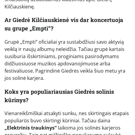
Kilčiauskienę.
Ar Giedrė Kilčiauskienė vis dar koncertuoja
su grupe „Empti“?
Grupė „Empti“ oficialiai yra sustabdžiusi savo aktyvią
veiklą ir naujų albumų neleidžia. Tačiau grupė kartais
susiburia išskirtiniams, proginiams pasirodymams
didžiuosiuose muzikos apdovanojimuose arba
festivaliuose. Pagrindinė Giedrės veikla šiuo metu yra
jos solinė karjera.
Koks yra populiariausias Giedrės solinis
kūrinys?
Vienareikšmiškai atsakyti sunku, nes skirtingais etapais
populiarūs buvo skirtingi kūriniai. Tačiau daina
„Elektrinis traukinys“
laikoma jos solinės karjeros