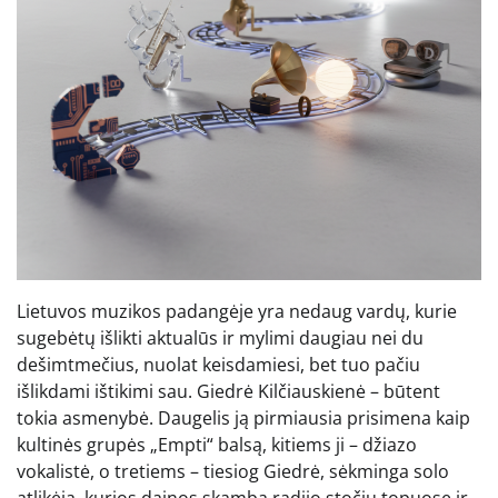
Lietuvos muzikos padangėje yra nedaug vardų, kurie
sugebėtų išlikti aktualūs ir mylimi daugiau nei du
dešimtmečius, nuolat keisdamiesi, bet tuo pačiu
išlikdami ištikimi sau. Giedrė Kilčiauskienė – būtent
tokia asmenybė. Daugelis ją pirmiausia prisimena kaip
kultinės grupės „Empti“ balsą, kitiems ji – džiazo
vokalistė, o tretiems – tiesiog Giedrė, sėkminga solo
atlikėja, kurios dainos skamba radijo stočių topuose ir