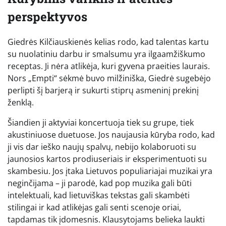
perspektyvos
Giedrės Kilčiauskienės kelias rodo, kad talentas kartu
su nuolatiniu darbu ir smalsumu yra ilgaamžiškumo
receptas. Ji nėra atlikėja, kuri gyvena praeities laurais.
Nors „Empti“ sėkmė buvo milžiniška, Giedrė sugebėjo
perlipti šį barjerą ir sukurti stiprų asmeninį prekinį
ženklą.
Šiandien ji aktyviai koncertuoja tiek su grupe, tiek
akustiniuose duetuose. Jos naujausia kūryba rodo, kad
ji vis dar ieško naujų spalvų, nebijo kolaboruoti su
jaunosios kartos prodiuseriais ir eksperimentuoti su
skambesiu. Jos įtaka Lietuvos populiariajai muzikai yra
neginčijama – ji parodė, kad pop muzika gali būti
intelektuali, kad lietuviškas tekstas gali skambėti
stilingai ir kad atlikėjas gali senti scenoje oriai,
tapdamas tik įdomesnis. Klausytojams belieka laukti