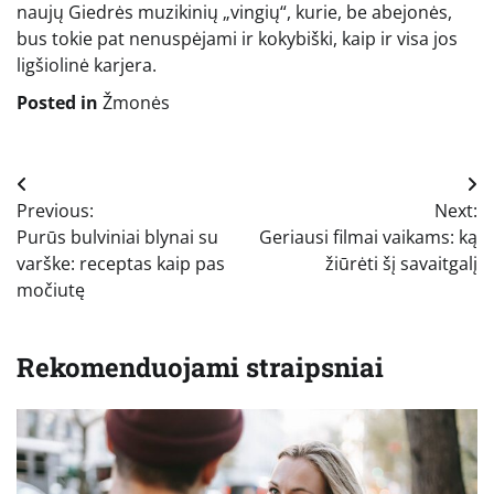
naujų Giedrės muzikinių „vingių“, kurie, be abejonės,
bus tokie pat nenuspėjami ir kokybiški, kaip ir visa jos
ligšiolinė karjera.
Posted in
Žmonės
Navigacija
Previous:
Next:
tarp
Purūs bulviniai blynai su
Geriausi filmai vaikams: ką
įrašų
varške: receptas kaip pas
žiūrėti šį savaitgalį
močiutę
Rekomenduojami straipsniai