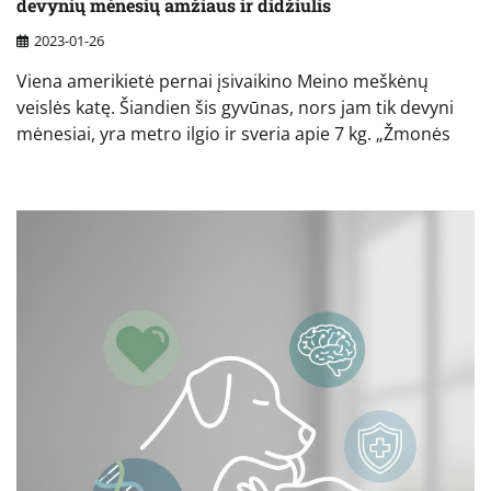
devynių mėnesių amžiaus ir didžiulis
2023-01-26
Viena amerikietė pernai įsivaikino Meino meškėnų
veislės katę. Šiandien šis gyvūnas, nors jam tik devyni
mėnesiai, yra metro ilgio ir sveria apie 7 kg. „Žmonės