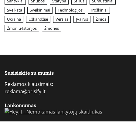
Santykiai
Sriubos
Statyba
Stilius
Sumuštiniai
Sveikata
Sveikinimai
Technologijos
Troškiniai
Ukraina
Užkandžiai
Verslas
Įvairūs
Žinios
Žmoniu-Istorijos
Žmonės
Susisiekite su mumis
Reklamos klausimais:
reklama@prisify.lt
Lankomumas