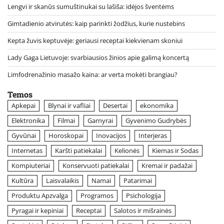
Lengvi ir skanūs sumuštinukai su lašiša: idėjos šventėms
Gimtadienio atvirutės: kaip parinkti žodžius, kurie nustebins
Kepta žuvis keptuvėje: geriausi receptai kiekvienam skoniui
Lady Gaga Lietuvoje: svarbiausios žinios apie galimą koncertą
Limfodrenažinio masažo kaina: ar verta mokėti brangiau?
Temos
Apkepai
Blynai ir vafliai
Desertai
ekonomika
Elektronika
Filmai
Garnyrai
Gyvenimo Gudrybės
Gyvūnai
Horoskopai
Inovacijos
Interjeras
Internetas
Karšti patiekalai
Kelionės
Kiemas ir Sodas
Kompiuteriai
Konservuoti patiekalai
Kremai ir padažai
Kultūra
Laisvalaikis
Namai
Patarimai
Produktu Apzvalga
Programos
Psichologija
Pyragai ir kepiniai
Receptai
Salotos ir mišrainės