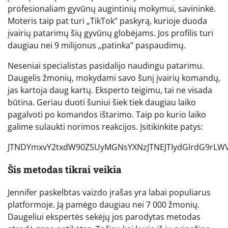
profesionaliam gyvūnų augintinių mokymui, savininkė.
Moteris taip pat turi „TikTok” paskyrą, kurioje duoda
įvairių patarimų šių gyvūnų globėjams. Jos profilis turi
daugiau nei 9 milijonus „patinka” paspaudimų.
Neseniai specialistas pasidalijo naudingu patarimu.
Daugelis žmonių, mokydami savo šunį įvairių komandų,
jas kartoja daug kartų. Eksperto teigimu, tai ne visada
būtina. Geriau duoti šuniui šiek tiek daugiau laiko
pagalvoti po komandos ištarimo. Taip po kurio laiko
galime sulaukti norimos reakcijos. Įsitikinkite patys:
JTNDYmxvY2txdW90ZSUyMGNsYXNzJTNEJTIydGlrdG9rLWV
Šis metodas tikrai veikia
Jennifer paskelbtas vaizdo įrašas yra labai populiarus
platformoje. Ją pamėgo daugiau nei 7 000 žmonių.
Daugeliui ekspertės sekėjų jos parodytas metodas