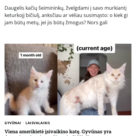
Daugelis kačių šeimininkų, žvelgdami į savo murkiantį
keturkojį bičiulį, anksčiau ar vėliau susimąsto: o kiek gi
jam būtų metų, jei jis būtų žmogus? Nors gali
GYVŪNAI
LAISVALAIKIS
Viena amerikietė įsivaikino katę. Gyvūnas yra