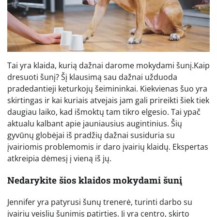
Tai yra klaida, kurią dažnai darome mokydami šunį.Kaip
dresuoti šunį? Šį klausimą sau dažnai užduoda
pradedantieji keturkojų šeimininkai. Kiekvienas šuo yra
skirtingas ir kai kuriais atvejais jam gali prireikti šiek tiek
daugiau laiko, kad išmoktų tam tikro elgesio. Tai ypač
aktualu kalbant apie jauniausius augintinius. Šių
gyvūnų globėjai iš pradžių dažnai susiduria su
įvairiomis problemomis ir daro įvairių klaidų. Ekspertas
atkreipia dėmesį į vieną iš jų.
Nedarykite šios klaidos mokydami šunį
Jennifer yra patyrusi šunų trenerė, turinti darbo su
įvairių veislių šunimis patirties. Ji yra centro, skirto