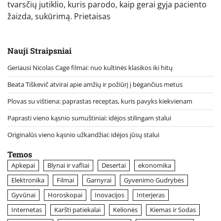
tvarsčių jutiklio, kuris parodo, kaip gerai gyja paciento
žaizda, sukūrimą. Prietaisas
Nauji Straipsniai
Geriausi Nicolas Cage filmai: nuo kultinės klasikos iki hitų
Beata Tiškevič atvirai apie amžių ir požiūrį į bėgančius metus
Plovas su vištiena: paprastas receptas, kuris pavyks kiekvienam
Paprasti vieno kąsnio sumuštiniai: idėjos stilingam stalui
Originalūs vieno kąsnio užkandžiai: idėjos jūsų stalui
Temos
Apkepai
Blynai ir vafliai
Desertai
ekonomika
Elektronika
Filmai
Garnyrai
Gyvenimo Gudrybės
Gyvūnai
Horoskopai
Inovacijos
Interjeras
Internetas
Karšti patiekalai
Kelionės
Kiemas ir Sodas