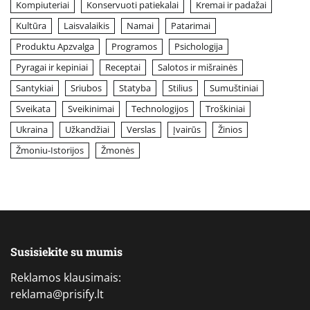
Kompiuteriai
Konservuoti patiekalai
Kremai ir padažai
Kultūra
Laisvalaikis
Namai
Patarimai
Produktu Apzvalga
Programos
Psichologija
Pyragai ir kepiniai
Receptai
Salotos ir mišrainės
Santykiai
Sriubos
Statyba
Stilius
Sumuštiniai
Sveikata
Sveikinimai
Technologijos
Troškiniai
Ukraina
Užkandžiai
Verslas
Įvairūs
Žinios
Žmoniu-Istorijos
Žmonės
Susisiekite su mumis
Reklamos klausimais:
reklama@prisify.lt