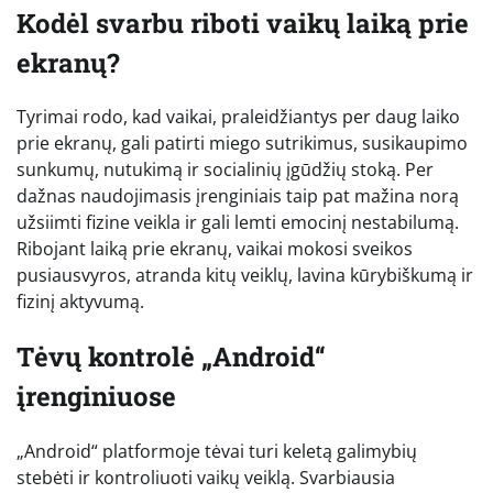
Kodėl svarbu riboti vaikų laiką prie
ekranų?
Tyrimai rodo, kad vaikai, praleidžiantys per daug laiko
prie ekranų, gali patirti miego sutrikimus, susikaupimo
sunkumų, nutukimą ir socialinių įgūdžių stoką. Per
dažnas naudojimasis įrenginiais taip pat mažina norą
užsiimti fizine veikla ir gali lemti emocinį nestabilumą.
Ribojant laiką prie ekranų, vaikai mokosi sveikos
pusiausvyros, atranda kitų veiklų, lavina kūrybiškumą ir
fizinį aktyvumą.
Tėvų kontrolė „Android“
įrenginiuose
„Android“ platformoje tėvai turi keletą galimybių
stebėti ir kontroliuoti vaikų veiklą. Svarbiausia