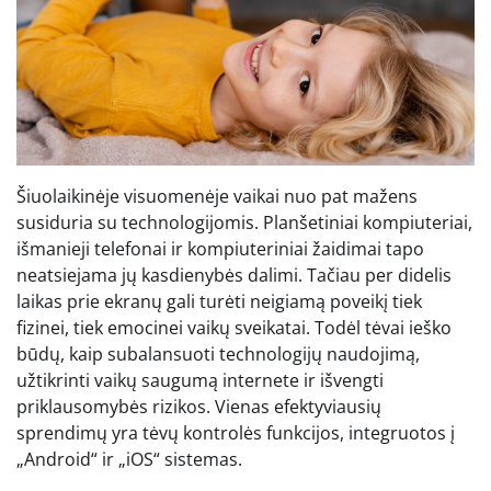
Šiuolaikinėje visuomenėje vaikai nuo pat mažens
susiduria su technologijomis. Planšetiniai kompiuteriai,
išmanieji telefonai ir kompiuteriniai žaidimai tapo
neatsiejama jų kasdienybės dalimi. Tačiau per didelis
laikas prie ekranų gali turėti neigiamą poveikį tiek
fizinei, tiek emocinei vaikų sveikatai. Todėl tėvai ieško
būdų, kaip subalansuoti technologijų naudojimą,
užtikrinti vaikų saugumą internete ir išvengti
priklausomybės rizikos. Vienas efektyviausių
sprendimų yra tėvų kontrolės funkcijos, integruotos į
„Android“ ir „iOS“ sistemas.