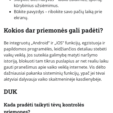
kūrybinius užsiėmimus.
Būkite pavyzdys – ribokite savo pačių laiką prie
ekranų.
Kokios dar priemonės gali padėti?
Be integruotų „Android“ ir „iOS“ funkcijų, egzistuoja ir
papildomos programėlės, leidžiančios detaliau stebėti
vaikų veiklą. Jos suteikia galimybę matyti naršymo
istoriją, blokuoti tam tikrus puslapius ar net realiu laiku
gauti pranešimus apie vaiko veiklą internete. Vis dėlto
dažniausiai pakanka sisteminių funkcijų, ypač jei tėvai
aktyviai dalyvauja vaiko skaitmeninėje kasdienybėje.
DUK
Kada pradėti taikyti tėvų kontrolės
priemones?