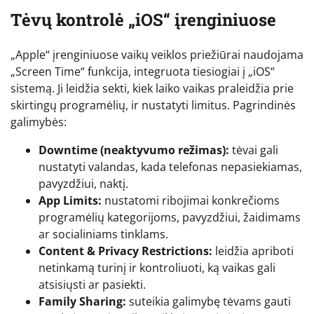
Tėvų kontrolė „iOS“ įrenginiuose
„Apple“ įrenginiuose vaikų veiklos priežiūrai naudojama
„Screen Time“ funkcija, integruota tiesiogiai į „iOS“
sistemą. Ji leidžia sekti, kiek laiko vaikas praleidžia prie
skirtingų programėlių, ir nustatyti limitus. Pagrindinės
galimybės:
Downtime (neaktyvumo režimas):
tėvai gali
nustatyti valandas, kada telefonas nepasiekiamas,
pavyzdžiui, naktį.
App Limits:
nustatomi ribojimai konkrečioms
programėlių kategorijoms, pavyzdžiui, žaidimams
ar socialiniams tinklams.
Content & Privacy Restrictions:
leidžia apriboti
netinkamą turinį ir kontroliuoti, ką vaikas gali
atsisiųsti ar pasiekti.
Family Sharing:
suteikia galimybę tėvams gauti