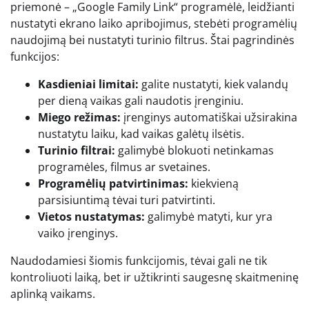
priemonė – „Google Family Link“ programėlė, leidžianti
nustatyti ekrano laiko apribojimus, stebėti programėlių
naudojimą bei nustatyti turinio filtrus. Štai pagrindinės
funkcijos:
Kasdieniai limitai:
galite nustatyti, kiek valandų
per dieną vaikas gali naudotis įrenginiu.
Miego režimas:
įrenginys automatiškai užsirakina
nustatytu laiku, kad vaikas galėtų ilsėtis.
Turinio filtrai:
galimybė blokuoti netinkamas
programėles, filmus ar svetaines.
Programėlių patvirtinimas:
kiekvieną
parsisiuntimą tėvai turi patvirtinti.
Vietos nustatymas:
galimybė matyti, kur yra
vaiko įrenginys.
Naudodamiesi šiomis funkcijomis, tėvai gali ne tik
kontroliuoti laiką, bet ir užtikrinti saugesnę skaitmeninę
aplinką vaikams.