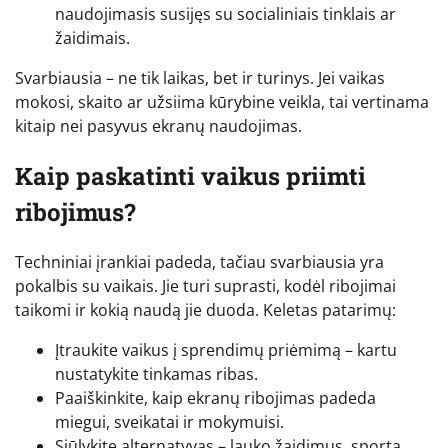
naudojimasis susijęs su socialiniais tinklais ar
žaidimais.
Svarbiausia – ne tik laikas, bet ir turinys. Jei vaikas
mokosi, skaito ar užsiima kūrybine veikla, tai vertinama
kitaip nei pasyvus ekranų naudojimas.
Kaip paskatinti vaikus priimti
ribojimus?
Techniniai įrankiai padeda, tačiau svarbiausia yra
pokalbis su vaikais. Jie turi suprasti, kodėl ribojimai
taikomi ir kokią naudą jie duoda. Keletas patarimų:
Įtraukite vaikus į sprendimų priėmimą – kartu
nustatykite tinkamas ribas.
Paaiškinkite, kaip ekranų ribojimas padeda
miegui, sveikatai ir mokymuisi.
Siūlykite alternatyvas – lauko žaidimus, sportą,