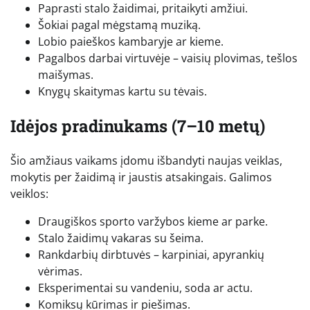
Paprasti stalo žaidimai, pritaikyti amžiui.
Šokiai pagal mėgstamą muziką.
Lobio paieškos kambaryje ar kieme.
Pagalbos darbai virtuvėje – vaisių plovimas, tešlos
maišymas.
Knygų skaitymas kartu su tėvais.
Idėjos pradinukams (7–10 metų)
Šio amžiaus vaikams įdomu išbandyti naujas veiklas,
mokytis per žaidimą ir jaustis atsakingais. Galimos
veiklos:
Draugiškos sporto varžybos kieme ar parke.
Stalo žaidimų vakaras su šeima.
Rankdarbių dirbtuvės – karpiniai, apyrankių
vėrimas.
Eksperimentai su vandeniu, soda ar actu.
Komiksų kūrimas ir piešimas.