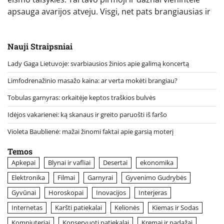
apsauga avarijos atveju. Visgi, net pats brangiausias ir
Nauji Straipsniai
Lady Gaga Lietuvoje: svarbiausios žinios apie galimą koncertą
Limfodrenažinio masažo kaina: ar verta mokėti brangiau?
Tobulas garnyras: orkaitėje keptos traškios bulvės
Idėjos vakarienei: ką skanaus ir greito paruošti iš faršo
Violeta Baublienė: mažai žinomi faktai apie garsią moterį
Temos
Apkepai
Blynai ir vafliai
Desertai
ekonomika
Elektronika
Filmai
Garnyrai
Gyvenimo Gudrybės
Gyvūnai
Horoskopai
Inovacijos
Interjeras
Internetas
Karšti patiekalai
Kelionės
Kiemas ir Sodas
Kompiuteriai
Konservuoti patiekalai
Kremai ir padažai