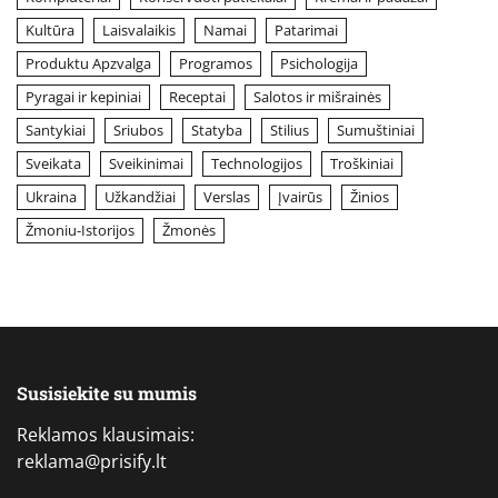
Kultūra
Laisvalaikis
Namai
Patarimai
Produktu Apzvalga
Programos
Psichologija
Pyragai ir kepiniai
Receptai
Salotos ir mišrainės
Santykiai
Sriubos
Statyba
Stilius
Sumuštiniai
Sveikata
Sveikinimai
Technologijos
Troškiniai
Ukraina
Užkandžiai
Verslas
Įvairūs
Žinios
Žmoniu-Istorijos
Žmonės
Susisiekite su mumis
Reklamos klausimais:
reklama@prisify.lt