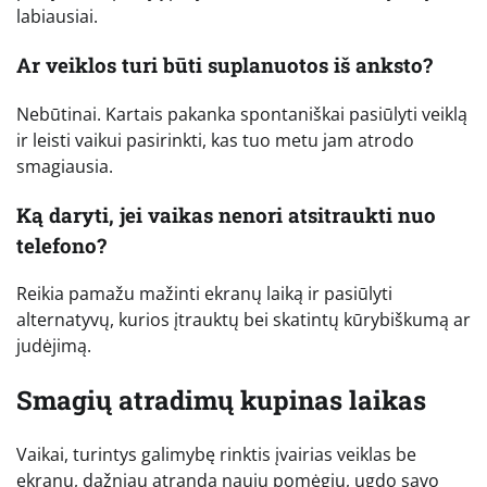
labiausiai.
Ar veiklos turi būti suplanuotos iš anksto?
Nebūtinai. Kartais pakanka spontaniškai pasiūlyti veiklą
ir leisti vaikui pasirinkti, kas tuo metu jam atrodo
smagiausia.
Ką daryti, jei vaikas nenori atsitraukti nuo
telefono?
Reikia pamažu mažinti ekranų laiką ir pasiūlyti
alternatyvų, kurios įtrauktų bei skatintų kūrybiškumą ar
judėjimą.
Smagių atradimų kupinas laikas
Vaikai, turintys galimybę rinktis įvairias veiklas be
ekranų, dažniau atranda naujų pomėgių, ugdo savo