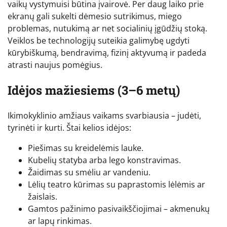
vaikų vystymuisi būtina įvairovė. Per daug laiko prie
ekranų gali sukelti dėmesio sutrikimus, miego
problemas, nutukimą ar net socialinių įgūdžių stoką.
Veiklos be technologijų suteikia galimybę ugdyti
kūrybiškumą, bendravimą, fizinį aktyvumą ir padeda
atrasti naujus pomėgius.
Idėjos mažiesiems (3–6 metų)
Ikimokyklinio amžiaus vaikams svarbiausia – judėti,
tyrinėti ir kurti. Štai kelios idėjos:
Piešimas su kreidelėmis lauke.
Kubelių statyba arba lego konstravimas.
Žaidimas su smėliu ar vandeniu.
Lėlių teatro kūrimas su paprastomis lėlėmis ar
žaislais.
Gamtos pažinimo pasivaikščiojimai – akmenukų
ar lapų rinkimas.