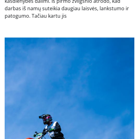
kasdienybės dalimi. Iš pirmo žvilgsnio atrodo, kad
darbas iš namų suteikia daugiau laisvės, lankstumo ir
patogumo. Tačiau kartu jis