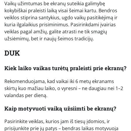
Vaikų užimtumas be ekranų suteikia galimybę
kokybiškai praleisti laiką visai šeimai kartu. Bendros
veiklos stiprina santykius, ugdo vaikų pasitikėjimą ir
kuria ilgalaikius prisiminimus. Pasirinkdami įvairias
veiklas pagal amžių, galite atrasti ne tik smagių
užsiėmimų, bet ir naujų šeimos tradicijų.
DUK
Kiek laiko vaikas turėtų praleisti prie ekranų?
Rekomenduojama, kad vaikai iki 6 metų ekranams
skirtų kuo mažiau laiko, o vyresni – ne daugiau nei 1–2
valandas per dieną.
Kaip motyvuoti vaiką užsiimti be ekranų?
Pasirinkite veiklas, kurios jam iš tiesų įdomios, ir
prisijunkite prie jų patys – bendras laikas motyvuoja