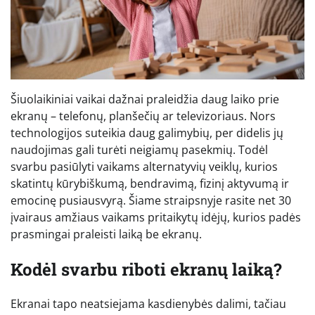
Šiuolaikiniai vaikai dažnai praleidžia daug laiko prie
ekranų – telefonų, planšečių ar televizoriaus. Nors
technologijos suteikia daug galimybių, per didelis jų
naudojimas gali turėti neigiamų pasekmių. Todėl
svarbu pasiūlyti vaikams alternatyvių veiklų, kurios
skatintų kūrybiškumą, bendravimą, fizinį aktyvumą ir
emocinę pusiausvyrą. Šiame straipsnyje rasite net 30
įvairaus amžiaus vaikams pritaikytų idėjų, kurios padės
prasmingai praleisti laiką be ekranų.
Kodėl svarbu riboti ekranų laiką?
Ekranai tapo neatsiejama kasdienybės dalimi, tačiau