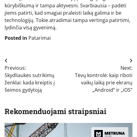
kūrybiškumą ir tampa aktyvesni. Svarbiausia – padėti
jiems patirti, kad smagiai praleisti laiką galima ir be
technologijų. Tokie atradimai tampa vertinga patirtimi,
lydinčia visą gyvenimą.
Posted in
Patarimai
Navigacija
Previous:
Next:
tarp
Skydliaukės sutrikimų
Tėvų kontrolė: kaip riboti
įrašų
ženklai: kada kreiptis į
vaikų laiką prie ekranų
šeimos gydytoją
„Android“ ir „iOS”
Rekomenduojami straipsniai