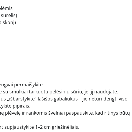
elėmis
sūrelis)
a skonį)
lengvai permaišykite.
su smulkiai tarkuotu pelėsiniu sūriu, jei jį naudojate.
us „išbarstykite“ lašišos gabaliukus – jie neturi dengti viso
ykite pipirais.
tinę plėvelę ir rankomis švelniai paspauskite, kad ritinys būtų
t supjaustykite 1–2 cm griežinėliais.