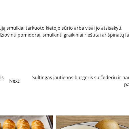
.
ują smulkiai tarkuoto kietojo sūrio arba visai jo atsisakyti.
žiovinti pomidorai, smulkinti graikiniai riešutai ar špinatų la
is
Sultingas jautienos burgeris su čederiu ir n
Next:
p