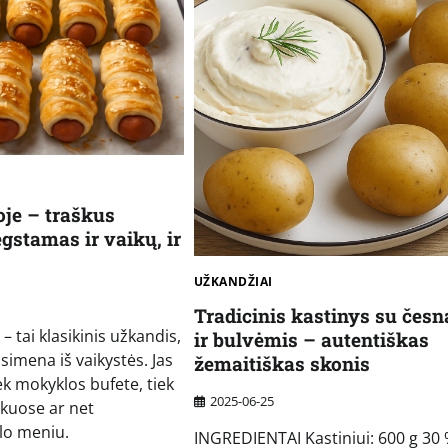
oje – traškus
gstamas ir vaikų, ir
UŽKANDŽIAI
Tradicinis kastinys su čes
– tai klasikinis užkandis,
ir bulvėmis – autentiškas
isimena iš vaikystės. Jas
žemaitiškas skonis
iek mokyklos bufete, tiek
2025-06-25
ikuose ar net
lo meniu.
INGREDIENTAI Kastiniui: 600 g 30