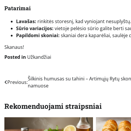
Patarimai
Lavašas:
rinkitės storesnį, kad vyniojant nesuplyštų
Sūrio variacijos:
vietoje pelėsio sūrio galite berti sa
Papildomi skoniai:
skaniai dera kaparėliai, saulėje d
Skanaus!
Posted in
Užkandžiai
Navigacija
Šilkinis humusas su tahini – Artimųjų Rytų skon
Previous:
namuose
tarp
įrašų
Rekomenduojami straipsniai