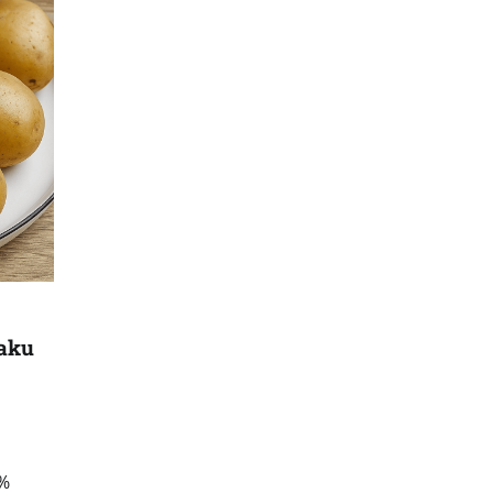
naku
 %