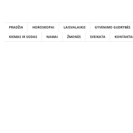
Skip
to
content
PRADŽIA
HOROSKOPAI
LAISVALAIKIS
GYVENIMO GUDRYBĖS
KIEMAS IR SODAS
NAMAI
ŽMONĖS
SVEIKATA
KONTAKTA