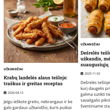
UŽKANDŽIAI
Dešrelės tešl
užkandis, mė
suaugusiųjų
UŽKANDŽIAI
2025-11-02
Krabų lazdelės alaus tešloje:
Dešrelės tešloje 
traškus ir greitas receptas
kurį daugelis pr
2026-04-12
galima sutikti t
savaitgalio pikn
Jeigu ieškote greito, nebrangaus ir be
šventiniame sta
galo gardaus užkandžio, kuris puikiai