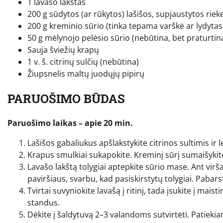
1 lavašo lakštas
200 g sūdytos (ar rūkytos) lašišos, supjaustytos riek
200 g kreminio sūrio (tinka tepama varškė ar lydytas 
50 g mėlynojo pelėsio sūrio (nebūtina, bet praturtin
Sauja šviežių krapų
1 v. š. citrinų sulčių (nebūtina)
Žiupsnelis maltų juodųjų pipirų
PARUOŠIMO BŪDAS
Paruošimo laikas – apie 20 min.
Lašišos gabaliukus apšlakstykite citrinos sultimis ir 
Krapus smulkiai sukapokite. Kreminį sūrį sumaišykite 
Lavašo lakštą tolygiai aptepkite sūrio mase. Ant virša
paviršiaus, svarbu, kad pasiskirstytų tolygiai. Pabarst
Tvirtai suvyniokite lavašą į ritinį, tada įsukite į mais
standus.
Dėkite į šaldytuvą 2–3 valandoms sutvirtėti. Patiekian