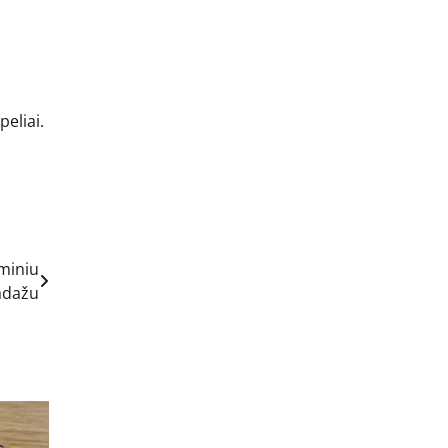
peliai.
aminiu
adažu