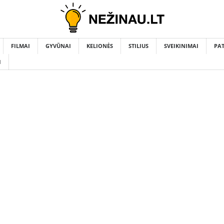
FILMAI
GYVŪNAI
KELIONĖS
STILIUS
SVEIKINIMAI
PA
I