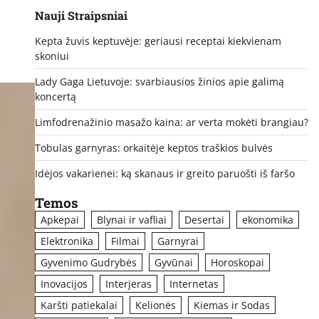
Nauji Straipsniai
Kepta žuvis keptuvėje: geriausi receptai kiekvienam
skoniui
Lady Gaga Lietuvoje: svarbiausios žinios apie galimą
koncertą
Limfodrenažinio masažo kaina: ar verta mokėti brangiau?
Tobulas garnyras: orkaitėje keptos traškios bulvės
Idėjos vakarienei: ką skanaus ir greito paruošti iš faršo
Temos
Apkepai
Blynai ir vafliai
Desertai
ekonomika
Elektronika
Filmai
Garnyrai
Gyvenimo Gudrybės
Gyvūnai
Horoskopai
Inovacijos
Interjeras
Internetas
Karšti patiekalai
Kelionės
Kiemas ir Sodas