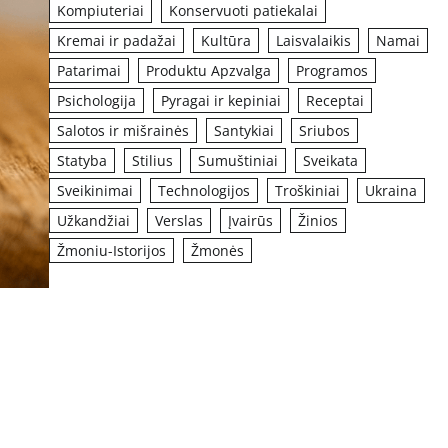
Kompiuteriai
Konservuoti patiekalai
Kremai ir padažai
Kultūra
Laisvalaikis
Namai
Patarimai
Produktu Apzvalga
Programos
Psichologija
Pyragai ir kepiniai
Receptai
Salotos ir mišrainės
Santykiai
Sriubos
Statyba
Stilius
Sumuštiniai
Sveikata
Sveikinimai
Technologijos
Troškiniai
Ukraina
Užkandžiai
Verslas
Įvairūs
Žinios
Žmoniu-Istorijos
Žmonės