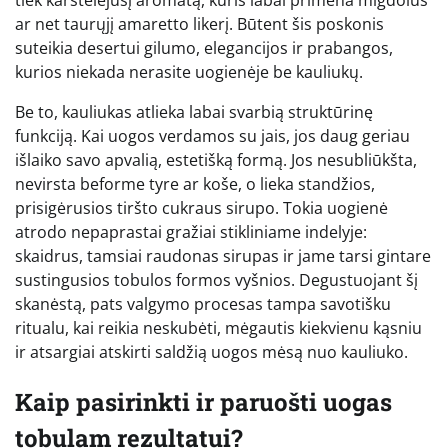
ar net taurųjį amaretto likerį. Būtent šis poskonis
suteikia desertui gilumo, elegancijos ir prabangos,
kurios niekada nerasite uogienėje be kauliukų.
Be to, kauliukas atlieka labai svarbią struktūrinę
funkciją. Kai uogos verdamos su jais, jos daug geriau
išlaiko savo apvalią, estetišką formą. Jos nesubliūkšta,
nevirsta beforme tyre ar koše, o lieka standžios,
prisigėrusios tiršto cukraus sirupo. Tokia uogienė
atrodo nepaprastai gražiai stikliniame indelyje:
skaidrus, tamsiai raudonas sirupas ir jame tarsi gintare
sustingusios tobulos formos vyšnios. Degustuojant šį
skanėstą, pats valgymo procesas tampa savotišku
ritualu, kai reikia neskubėti, mėgautis kiekvienu kąsniu
ir atsargiai atskirti saldžią uogos mėsą nuo kauliuko.
Kaip pasirinkti ir paruošti uogas
tobulam rezultatui?