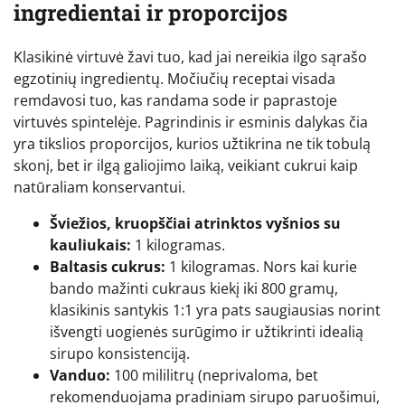
ingredientai ir proporcijos
Klasikinė virtuvė žavi tuo, kad jai nereikia ilgo sąrašo
egzotinių ingredientų. Močiučių receptai visada
remdavosi tuo, kas randama sode ir paprastoje
virtuvės spintelėje. Pagrindinis ir esminis dalykas čia
yra tikslios proporcijos, kurios užtikrina ne tik tobulą
skonį, bet ir ilgą galiojimo laiką, veikiant cukrui kaip
natūraliam konservantui.
Šviežios, kruopščiai atrinktos vyšnios su
kauliukais:
1 kilogramas.
Baltasis cukrus:
1 kilogramas. Nors kai kurie
bando mažinti cukraus kiekį iki 800 gramų,
klasikinis santykis 1:1 yra pats saugiausias norint
išvengti uogienės surūgimo ir užtikrinti idealią
sirupo konsistenciją.
Vanduo:
100 mililitrų (neprivaloma, bet
rekomenduojama pradiniam sirupo paruošimui,