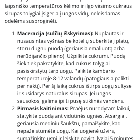
laipsniško temperatūros kėlimo ir ilgo vėsimo cukraus
sirupas tolygiai įsigeria į uogos vidų, neleisdamas
odelėms susproginėti.
Maceracija (sulčių išskyrimas):
Nuplautas ir
nusausintas vyšnias be kotelių suberkite į platų,
storu dugnu puodą (geriausia emaliuotą arba
nerūdijančio plieno). Užpilkite cukrumi. Puodą
šiek tiek pakratykite, kad cukrus tolygiai
pasiskirstytų tarp uogų. Palikite kambario
temperatūroje 8-12 valandų (patogiausia palikti
per naktį). Per šį laiką cukrus ištirps uogų sultyse
ir susidarys natūralus sirupas. Jei uogos
sausokos, galima įpilti pusę stiklinės vandens.
Pirmasis kaitinimas:
Praėjus nurodytam laikui,
statykite puodą ant vidutinės ugnies. Atsargiai,
geriausia mediniu šaukštu, pamaišykite, kad
nepažeistumėte uogų. Kai uogienė užvirs,
sumažinkite ugnį ir leiskite pavirti lygiai 5 minutes.