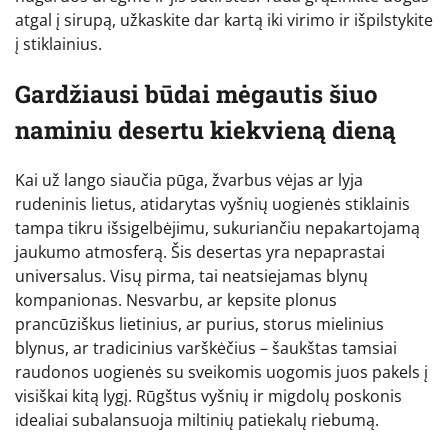
atgal į sirupą, užkaskite dar kartą iki virimo ir išpilstykite
į stiklainius.
Gardžiausi būdai mėgautis šiuo
naminiu desertu kiekvieną dieną
Kai už lango siaučia pūga, žvarbus vėjas ar lyja
rudeninis lietus, atidarytas vyšnių uogienės stiklainis
tampa tikru išsigelbėjimu, sukuriančiu nepakartojamą
jaukumo atmosferą. Šis desertas yra nepaprastai
universalus. Visų pirma, tai neatsiejamas blynų
kompanionas. Nesvarbu, ar kepsite plonus
prancūziškus lietinius, ar purius, storus mielinius
blynus, ar tradicinius varškėčius – šaukštas tamsiai
raudonos uogienės su sveikomis uogomis juos pakels į
visiškai kitą lygį. Rūgštus vyšnių ir migdolų poskonis
idealiai subalansuoja miltinių patiekalų riebumą.