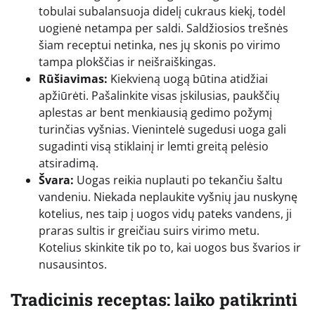
tobulai subalansuoja didelį cukraus kiekį, todėl
uogienė netampa per saldi. Saldžiosios trešnės
šiam receptui netinka, nes jų skonis po virimo
tampa plokščias ir neišraiškingas.
Rūšiavimas:
Kiekvieną uogą būtina atidžiai
apžiūrėti. Pašalinkite visas įskilusias, paukščių
aplestas ar bent menkiausią gedimo požymį
turinčias vyšnias. Vienintelė sugedusi uoga gali
sugadinti visą stiklainį ir lemti greitą pelėsio
atsiradimą.
Švara:
Uogas reikia nuplauti po tekančiu šaltu
vandeniu. Niekada neplaukite vyšnių jau nuskynę
kotelius, nes taip į uogos vidų pateks vandens, ji
praras sultis ir greičiau suirs virimo metu.
Kotelius skinkite tik po to, kai uogos bus švarios ir
nusausintos.
Tradicinis receptas: laiko patikrinti