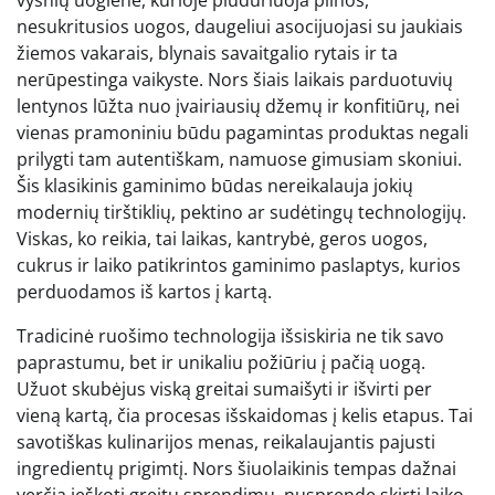
nesukritusios uogos, daugeliui asocijuojasi su jaukiais
žiemos vakarais, blynais savaitgalio rytais ir ta
nerūpestinga vaikyste. Nors šiais laikais parduotuvių
lentynos lūžta nuo įvairiausių džemų ir konfitiūrų, nei
vienas pramoniniu būdu pagamintas produktas negali
prilygti tam autentiškam, namuose gimusiam skoniui.
Šis klasikinis gaminimo būdas nereikalauja jokių
modernių tirštiklių, pektino ar sudėtingų technologijų.
Viskas, ko reikia, tai laikas, kantrybė, geros uogos,
cukrus ir laiko patikrintos gaminimo paslaptys, kurios
perduodamos iš kartos į kartą.
Tradicinė ruošimo technologija išsiskiria ne tik savo
paprastumu, bet ir unikaliu požiūriu į pačią uogą.
Užuot skubėjus viską greitai sumaišyti ir išvirti per
vieną kartą, čia procesas išskaidomas į kelis etapus. Tai
savotiškas kulinarijos menas, reikalaujantis pajusti
ingredientų prigimtį. Nors šiuolaikinis tempas dažnai
verčia ieškoti greitų sprendimų, nusprendę skirti laiko