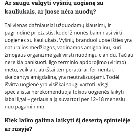
Ar saugu valgyti vyšnių uogienę su
kauliukais, ar juose nėra nuodų?
Tai vienas dažniausiai užduodamų klausimų ir
pagrindinė priežastis, kodėl žmonės baiminasi virti
uogienes su kauliukais. Vyšnių branduoliuose išties yra
natūralios medžiagos, vadinamos amigdalinu, kuri
žmogaus organizme gali virsti nuodingu cianidu. Tačiau
nereikia panikuoti. Ilgo terminio apdorojimo (virimo)
metu, veikiant aukštai temperatūrai, fermentai,
skaidantys amigdaliną, yra neutralizuojami. Todėl
išvirta uogienė yra visiškai saugi vartoti. Visgi,
specialistai nerekomenduoja tokios uogienės laikyti
labai ilgai – geriausia ją suvartoti per 12–18 mėnesių
nuo pagaminimo.
Kiek laiko galima laikyti šį desertą spintelėje
ar rūsyje?