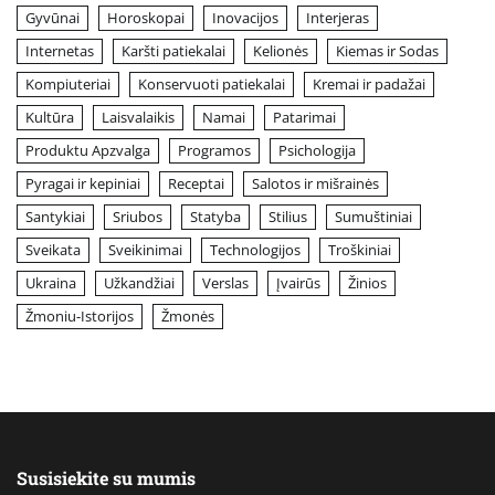
Gyvūnai
Horoskopai
Inovacijos
Interjeras
Internetas
Karšti patiekalai
Kelionės
Kiemas ir Sodas
Kompiuteriai
Konservuoti patiekalai
Kremai ir padažai
Kultūra
Laisvalaikis
Namai
Patarimai
Produktu Apzvalga
Programos
Psichologija
Pyragai ir kepiniai
Receptai
Salotos ir mišrainės
Santykiai
Sriubos
Statyba
Stilius
Sumuštiniai
Sveikata
Sveikinimai
Technologijos
Troškiniai
Ukraina
Užkandžiai
Verslas
Įvairūs
Žinios
Žmoniu-Istorijos
Žmonės
Susisiekite su mumis