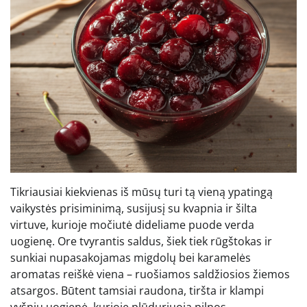
Tikriausiai kiekvienas iš mūsų turi tą vieną ypatingą
vaikystės prisiminimą, susijusį su kvapnia ir šilta
virtuve, kurioje močiutė dideliame puode verda
uogienę. Ore tvyrantis saldus, šiek tiek rūgštokas ir
sunkiai nupasakojamas migdolų bei karamelės
aromatas reiškė viena – ruošiamos saldžiosios žiemos
atsargos. Būtent tamsiai raudona, tiršta ir klampi
vyšnių uogienė, kurioje plūduriuoja pilnos,