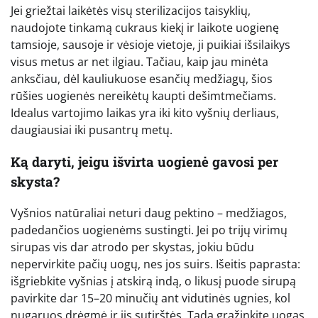
Jei griežtai laikėtės visų sterilizacijos taisyklių,
naudojote tinkamą cukraus kiekį ir laikote uogienę
tamsioje, sausoje ir vėsioje vietoje, ji puikiai išsilaikys
visus metus ar net ilgiau. Tačiau, kaip jau minėta
anksčiau, dėl kauliukuose esančių medžiagų, šios
rūšies uogienės nereikėtų kaupti dešimtmečiams.
Idealus vartojimo laikas yra iki kito vyšnių derliaus,
daugiausiai iki pusantrų metų.
Ką daryti, jeigu išvirta uogienė gavosi per
skysta?
Vyšnios natūraliai neturi daug pektino – medžiagos,
padedančios uogienėms sustingti. Jei po trijų virimų
sirupas vis dar atrodo per skystas, jokiu būdu
nepervirkite pačių uogų, nes jos suirs. Išeitis paprasta:
išgriebkite vyšnias į atskirą indą, o likusį puode sirupą
pavirkite dar 15–20 minučių ant vidutinės ugnies, kol
nugaruos drėgmė ir jis sutirštės. Tada grąžinkite uogas