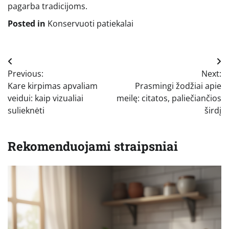
pagarba tradicijoms.
Posted in
Konservuoti patiekalai
Navigacija
Previous:
Next:
tarp
Kare kirpimas apvaliam
Prasmingi žodžiai apie
įrašų
veidui: kaip vizualiai
meilę: citatos, paliečiančios
sulieknėti
širdį
Rekomenduojami straipsniai