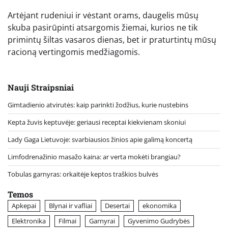
Artėjant rudeniui ir vėstant orams, daugelis mūsų
skuba pasirūpinti atsargomis žiemai, kurios ne tik
primintų šiltas vasaros dienas, bet ir praturtintų mūsų
racioną vertingomis medžiagomis.
Nauji Straipsniai
Gimtadienio atvirutės: kaip parinkti žodžius, kurie nustebins
Kepta žuvis keptuvėje: geriausi receptai kiekvienam skoniui
Lady Gaga Lietuvoje: svarbiausios žinios apie galimą koncertą
Limfodrenažinio masažo kaina: ar verta mokėti brangiau?
Tobulas garnyras: orkaitėje keptos traškios bulvės
Temos
Apkepai
Blynai ir vafliai
Desertai
ekonomika
Elektronika
Filmai
Garnyrai
Gyvenimo Gudrybės