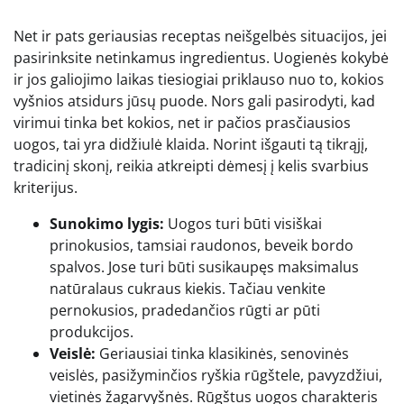
Net ir pats geriausias receptas neišgelbės situacijos, jei
pasirinksite netinkamus ingredientus. Uogienės kokybė
ir jos galiojimo laikas tiesiogiai priklauso nuo to, kokios
vyšnios atsidurs jūsų puode. Nors gali pasirodyti, kad
virimui tinka bet kokios, net ir pačios prasčiausios
uogos, tai yra didžiulė klaida. Norint išgauti tą tikrąjį,
tradicinį skonį, reikia atkreipti dėmesį į kelis svarbius
kriterijus.
Sunokimo lygis:
Uogos turi būti visiškai
prinokusios, tamsiai raudonos, beveik bordo
spalvos. Jose turi būti susikaupęs maksimalus
natūralaus cukraus kiekis. Tačiau venkite
pernokusios, pradedančios rūgti ar pūti
produkcijos.
Veislė:
Geriausiai tinka klasikinės, senovinės
veislės, pasižyminčios ryškia rūgštele, pavyzdžiui,
vietinės žagarvyšnės. Rūgštus uogos charakteris