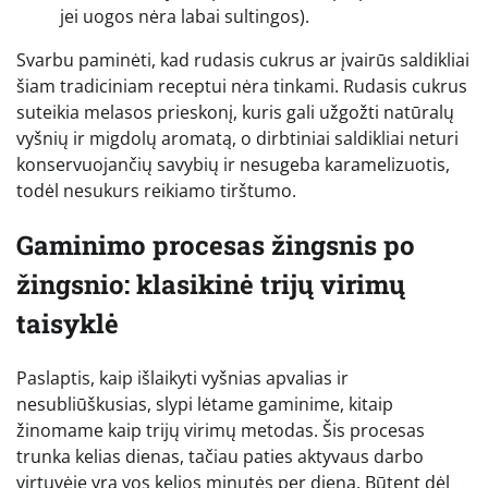
jei uogos nėra labai sultingos).
Svarbu paminėti, kad rudasis cukrus ar įvairūs saldikliai
šiam tradiciniam receptui nėra tinkami. Rudasis cukrus
suteikia melasos prieskonį, kuris gali užgožti natūralų
vyšnių ir migdolų aromatą, o dirbtiniai saldikliai neturi
konservuojančių savybių ir nesugeba karamelizuotis,
todėl nesukurs reikiamo tirštumo.
Gaminimo procesas žingsnis po
žingsnio: klasikinė trijų virimų
taisyklė
Paslaptis, kaip išlaikyti vyšnias apvalias ir
nesubliūškusias, slypi lėtame gaminime, kitaip
žinomame kaip trijų virimų metodas. Šis procesas
trunka kelias dienas, tačiau paties aktyvaus darbo
virtuvėje yra vos kelios minutės per dieną. Būtent dėl