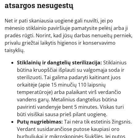
atsargos nesugestų
Net ir pati skaniausia uogienė gali nuvilti, jei po
mėnesio stiklainio paviršiuje pamatysite pelėsį arba ji
pradės rūgti. Norint, kad jūsų darbas nenueitų perniek,
privalu griežtai laikytis higienos ir konservavimo
taisyklių.
Stiklainių ir dangtelių sterilizacija:
Stiklainius
būtina kruopščiai išplauti su valgomąja soda ir
sterilizuoti. Tai galima padaryti kaitinant juos
orkaitėje (apie 15 minučių 110 laipsnių
temperatūroje) arba palaikant virš verdančio
vandens garų. Metalinius dangtelius būtina
pavirinti vandenyje bent 5 minutes. Viskas turi
būti visiškai sausa prieš pilant uogienę.
Putų nugriebimas:
Tai nėra tik estetinis žingsnis.
Verdant susidarančiose putose kaupiasi oro
burbuliukai ir mikroskopinės šiukšlės. Jei putos