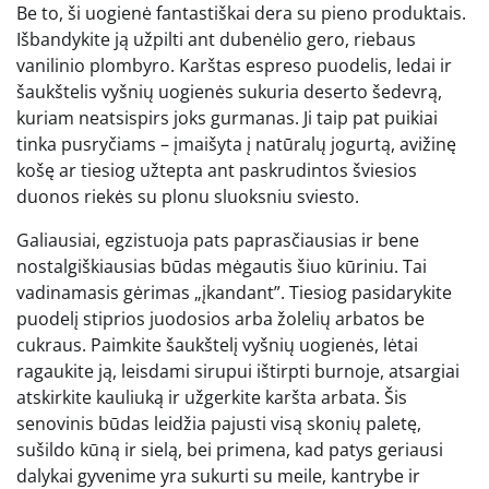
Be to, ši uogienė fantastiškai dera su pieno produktais.
Išbandykite ją užpilti ant dubenėlio gero, riebaus
vanilinio plombyro. Karštas espreso puodelis, ledai ir
šaukštelis vyšnių uogienės sukuria deserto šedevrą,
kuriam neatsispirs joks gurmanas. Ji taip pat puikiai
tinka pusryčiams – įmaišyta į natūralų jogurtą, avižinę
košę ar tiesiog užtepta ant paskrudintos šviesios
duonos riekės su plonu sluoksniu sviesto.
Galiausiai, egzistuoja pats paprasčiausias ir bene
nostalgiškiausias būdas mėgautis šiuo kūriniu. Tai
vadinamasis gėrimas „įkandant”. Tiesiog pasidarykite
puodelį stiprios juodosios arba žolelių arbatos be
cukraus. Paimkite šaukštelį vyšnių uogienės, lėtai
ragaukite ją, leisdami sirupui ištirpti burnoje, atsargiai
atskirkite kauliuką ir užgerkite karšta arbata. Šis
senovinis būdas leidžia pajusti visą skonių paletę,
sušildo kūną ir sielą, bei primena, kad patys geriausi
dalykai gyvenime yra sukurti su meile, kantrybe ir