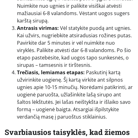
Nuimkite nuo ugnies ir palikite visiškai atvėsti
mažiausiai 6-8 valandoms. Vėstant uogos sugers
karštą sirupą.
Antrasis virimas:
Vėl statykite puodą ant ugnies.
Kai užvirs, nugriebkite atsiradusias rožines putas.
Pavirkite dar 5 minutes ir vėl nuimkite nuo
viryklės. Palikite atvėsti dar 6-8 valandoms. Po šio
etapo pastebėsite, kad uogos tapo sunkesnės, o
sirupas – tamsesnis ir tirštesnis.
Trečiasis, lemiamas etapas:
Paskutinį kartą
užvirinkite uogienę. Šį kartą virkite ant silpnos
ugnies apie 10-15 minučių. Norėdami patikrinti, ar
uogienė paruošta, užlašinkite lašą sirupo ant
šaltos lėkštutės. Jei lašas neištykšta ir išlaiko savo
formą – uogienė baigta. Atsargiai išpilstykite
verdančią masę į paruoštus stiklainius.
Svarbiausios taisyklės, kad žiemos