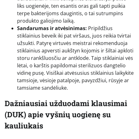
liks uogienėje, ten esantis oras gali tapti puikia
terpe bakterijoms daugintis, o tai sutrumpins
produkto galiojimo laiką.
Sandarumas ir atvėsinimas:
Pripildžius
stiklainius beveik iki pat viršaus, juos reikia tvirtai
užsukti. Patyrę virtuvės meistrai rekomenduoja
stiklainius apversti aukštyn kojomis ir šiltai apkloti
storu rankšluosčiu ar antklode. Taip stiklainiai vės
lėtai, o karštis papildomai sterilizuos dangtelio
vidinę pusę. Visiškai atvėsusius stiklainius laikykite
tamsioje, vėsioje patalpoje, pavyzdžiui, rūsyje ar
tamsiame sandėliuke.
Dažniausiai užduodami klausimai
(DUK) apie vyšnių uogienę su
kauliukais