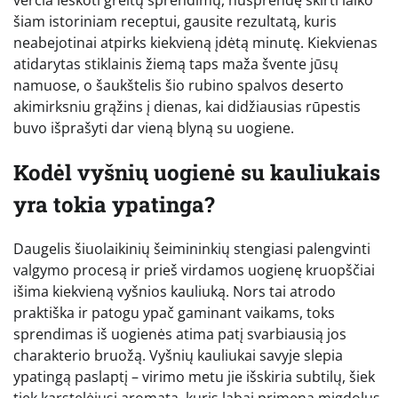
šiam istoriniam receptui, gausite rezultatą, kuris
neabejotinai atpirks kiekvieną įdėtą minutę. Kiekvienas
atidarytas stiklainis žiemą taps maža švente jūsų
namuose, o šaukštelis šio rubino spalvos deserto
akimirksniu grąžins į dienas, kai didžiausias rūpestis
buvo išprašyti dar vieną blyną su uogiene.
Kodėl vyšnių uogienė su kauliukais
yra tokia ypatinga?
Daugelis šiuolaikinių šeimininkių stengiasi palengvinti
valgymo procesą ir prieš virdamos uogienę kruopščiai
išima kiekvieną vyšnios kauliuką. Nors tai atrodo
praktiška ir patogu ypač gaminant vaikams, toks
sprendimas iš uogienės atima patį svarbiausią jos
charakterio bruožą. Vyšnių kauliukai savyje slepia
ypatingą paslaptį – virimo metu jie išskiria subtilų, šiek
tiek karstelėjusį aromatą, kuris labai primena migdolus