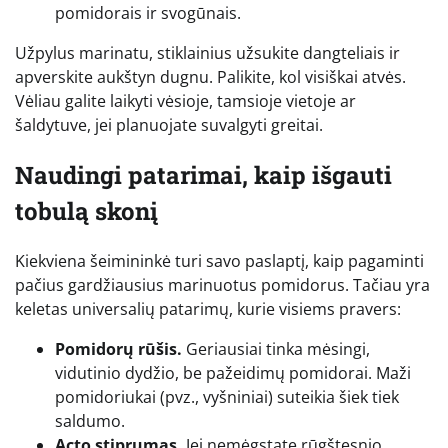
pomidorais ir svogūnais.
Užpylus marinatu, stiklainius užsukite dangteliais ir
apverskite aukštyn dugnu. Palikite, kol visiškai atvės.
Vėliau galite laikyti vėsioje, tamsioje vietoje ar
šaldytuve, jei planuojate suvalgyti greitai.
Naudingi patarimai, kaip išgauti
tobulą skonį
Kiekviena šeimininkė turi savo paslaptį, kaip pagaminti
pačius gardžiausius marinuotus pomidorus. Tačiau yra
keletas universalių patarimų, kurie visiems pravers:
Pomidorų rūšis.
Geriausiai tinka mėsingi,
vidutinio dydžio, be pažeidimų pomidorai. Maži
pomidoriukai (pvz., vyšniniai) suteikia šiek tiek
saldumo.
Acto stiprumas.
Jei nemėgstate rūgštesnio