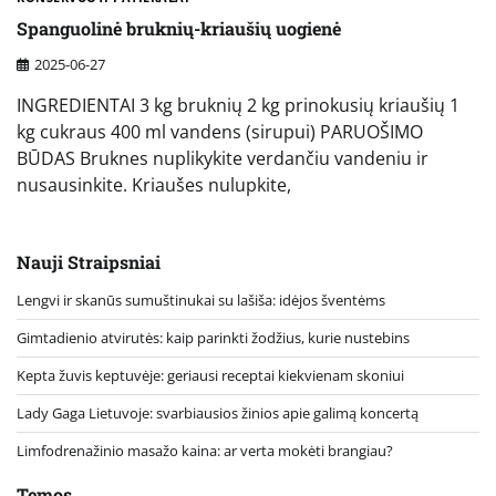
Spanguolinė bruknių-kriaušių uogienė
2025-06-27
INGREDIENTAI 3 kg bruknių 2 kg prinokusių kriaušių 1
kg cukraus 400 ml vandens (sirupui) PARUOŠIMO
BŪDAS Bruknes nuplikykite verdančiu vandeniu ir
nusausinkite. Kriaušes nulupkite,
Nauji Straipsniai
Lengvi ir skanūs sumuštinukai su lašiša: idėjos šventėms
Gimtadienio atvirutės: kaip parinkti žodžius, kurie nustebins
Kepta žuvis keptuvėje: geriausi receptai kiekvienam skoniui
Lady Gaga Lietuvoje: svarbiausios žinios apie galimą koncertą
Limfodrenažinio masažo kaina: ar verta mokėti brangiau?
Temos