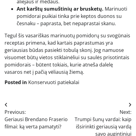
aliejaus ir medaus.
Ant karštų sumuštinių ar brusketų.
Marinuoti
pomidorai puikiai tinka prie keptos duonos su
česnaku – paprasta, bet nepaprastai skanu.
Tegul šis vasariškas marinuotų pomidorų su svogūnais
receptas primena, kad kartais paprastumas yra
geriausias būdas pasiekti tobulą skonį. Jog namuose
visuomet būtų vietos stiklainėliui su saulės prisotintais
pomidorais – būtent tokiais, kurie atneša dalelę
vasaros net į pačią vėliausią žiemą.
Posted in
Konservuoti patiekalai
Navigacija
Previous:
Next:
tarp
Geriausi Brendano Fraserio
Trumpi šunų vardai: kaip
įrašų
filmai: ką verta pamatyti?
išsirinkti geriausią vardą
savo augintiniui