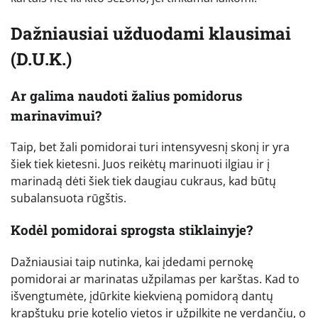
Dažniausiai užduodami klausimai
(D.U.K.)
Ar galima naudoti žalius pomidorus
marinavimui?
Taip, bet žali pomidorai turi intensyvesnį skonį ir yra
šiek tiek kietesni. Juos reikėtų marinuoti ilgiau ir į
marinadą dėti šiek tiek daugiau cukraus, kad būtų
subalansuota rūgštis.
Kodėl pomidorai sprogsta stiklainyje?
Dažniausiai taip nutinka, kai įdedami pernokę
pomidorai ar marinatas užpilamas per karštas. Kad to
išvengtumėte, įdūrkite kiekvieną pomidorą dantų
krapštuku prie kotelio vietos ir užpilkite ne verdančiu, o