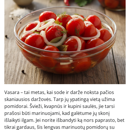
Vasara – tai metas, kai sode ir darže noksta pačios
skaniausios daržovės. Tarp jų ypatingą vietą užima
pomidorai. Švieži, kvapnūs ir kupini saulės, jie tarsi
prašosi būti marinuojami, kad galėtume jų skonį
išlaikyti ilgam. Jei norite išbandyti ką nors paprasto, bet
tikrai gardaus, šis lengvas marinuotų pomidorų su