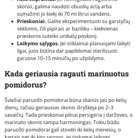
skonio, galima naudoti obuolių actą arba
sumažinti jo kiekį iki 70 ml litrui vandens.
Prieskoniai.
Galite eksperimentuoti su garstyčių
sėklomis, čili pipirais ar baziliku – kiekvienas
prieskonis suteiks unikalų poskonį.
Laikymo sąlygos.
Jei stiklainiai planuojami laikyti
ilgai, juos būtina dar papildomai sterilizuoti
garuose 10–15 minučių po užpildymo.
Kada geriausia ragauti marinuotus
pomidorus?
Šviežiai paruošti pomidorai būna skanūs jau po kelių
dienų, tačiau geriausias skonis išryškėja po 2–3
savaičių. Tada prieskoniai pilnai persigeria į daržoves, o
marinato skonis tampa harmoningas. Tokiu būdu
paruošti pomidorai gali stovėti iki kelių mėnesių, o
kartais net iki kito sezono, jei tinkamai laikomi.