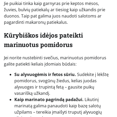
Jie puikiai tinka kaip garnyras prie keptos mėsos,
žuvies, bulvių patiekalų ar tiesiog kaip užkandis prie
duonos. Taip pat galima juos naudoti salotoms ar
pagardinti makaronų patiekalus.
Kūrybiškos idėjos pateikti
marinuotus pomidorus
Jei norite nustebinti svečius, marinuotus pomidorus
galite patiekti keliais įdomiais būdais:
Su alyvuogėmis ir fetos sūriu.
Sudėkite į lėkštę
pomidorus, svogūnų žiedus, kelias juodas
alyvuoges ir trupintą fetą – gausite puikų
vasarišką užkandį.
Kaip marinato pagrindą padažui.
Likutinį
marinatą galima panaudoti kaip bazę salotų
užpilams – tereikia įmaišyti truputį alyvuogių