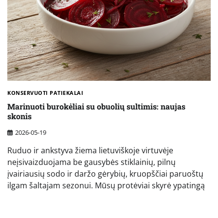
KONSERVUOTI PATIEKALAI
Marinuoti burokėliai su obuolių sultimis: naujas
skonis
2026-05-19
Ruduo ir ankstyva žiema lietuviškoje virtuvėje
neįsivaizduojama be gausybės stiklainių, pilnų
įvairiausių sodo ir daržo gėrybių, kruopščiai paruoštų
ilgam šaltajam sezonui. Mūsų protėviai skyrė ypatingą