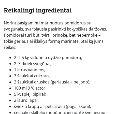
Reikalingi ingredientai
Norint pasigaminti marinuotus pomidorus su
svogūnais, svarbiausia pasirinkti kokybiškas daržoves.
Pomidorai turi būti tvirti, prinokę, bet nepernokę –
tokie geriausiai išlaikys formą marinate. Štai ką jums
reikės:
2–2,5 kg vidutinio dydžio pomidorų;
2–3 dideli svogūnai;
1 litras vandens;
3 šaukštai cukraus;
2 šaukštai druskos (geriausia – be jodo);
100 ml 9 % acto;
5 kvapieji pipirai;
2 lauro lapai;
šviežių krapų ar petražolių (pagal skonį);
česnako skiltelių (nebūtina, jei norite švelnesnio