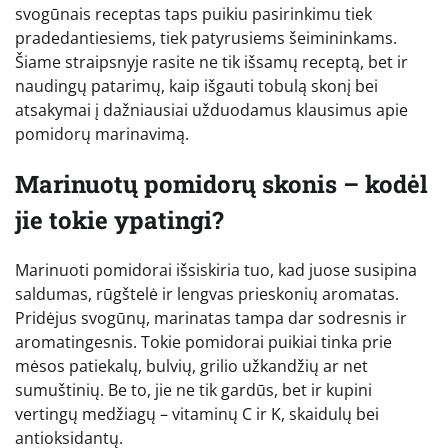
svogūnais receptas taps puikiu pasirinkimu tiek
pradedantiesiems, tiek patyrusiems šeimininkams.
Šiame straipsnyje rasite ne tik išsamų receptą, bet ir
naudingų patarimų, kaip išgauti tobulą skonį bei
atsakymai į dažniausiai užduodamus klausimus apie
pomidorų marinavimą.
Marinuotų pomidorų skonis – kodėl
jie tokie ypatingi?
Marinuoti pomidorai išsiskiria tuo, kad juose susipina
saldumas, rūgštelė ir lengvas prieskonių aromatas.
Pridėjus svogūnų, marinatas tampa dar sodresnis ir
aromatingesnis. Tokie pomidorai puikiai tinka prie
mėsos patiekalų, bulvių, grilio užkandžių ar net
sumuštinių. Be to, jie ne tik gardūs, bet ir kupini
vertingų medžiagų – vitaminų C ir K, skaidulų bei
antioksidantų.