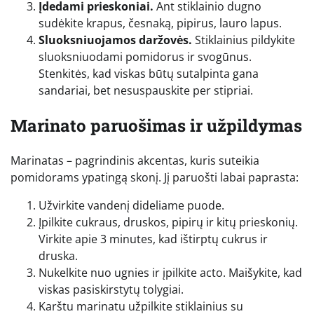
Įdedami prieskoniai.
Ant stiklainio dugno
sudėkite krapus, česnaką, pipirus, lauro lapus.
Sluoksniuojamos daržovės.
Stiklainius pildykite
sluoksniuodami pomidorus ir svogūnus.
Stenkitės, kad viskas būtų sutalpinta gana
sandariai, bet nesuspauskite per stipriai.
Marinato paruošimas ir užpildymas
Marinatas – pagrindinis akcentas, kuris suteikia
pomidorams ypatingą skonį. Jį paruošti labai paprasta:
Užvirkite vandenį dideliame puode.
Įpilkite cukraus, druskos, pipirų ir kitų prieskonių.
Virkite apie 3 minutes, kad ištirptų cukrus ir
druska.
Nukelkite nuo ugnies ir įpilkite acto. Maišykite, kad
viskas pasiskirstytų tolygiai.
Karštu marinatu užpilkite stiklainius su