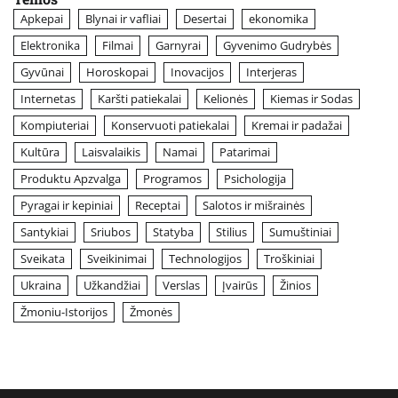
Apkepai
Blynai ir vafliai
Desertai
ekonomika
Elektronika
Filmai
Garnyrai
Gyvenimo Gudrybės
Gyvūnai
Horoskopai
Inovacijos
Interjeras
Internetas
Karšti patiekalai
Kelionės
Kiemas ir Sodas
Kompiuteriai
Konservuoti patiekalai
Kremai ir padažai
Kultūra
Laisvalaikis
Namai
Patarimai
Produktu Apzvalga
Programos
Psichologija
Pyragai ir kepiniai
Receptai
Salotos ir mišrainės
Santykiai
Sriubos
Statyba
Stilius
Sumuštiniai
Sveikata
Sveikinimai
Technologijos
Troškiniai
Ukraina
Užkandžiai
Verslas
Įvairūs
Žinios
Žmoniu-Istorijos
Žmonės