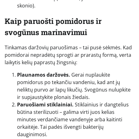
skonio).
Kaip paruošti pomidorus ir
svogūnus marinavimui
Tinkamas daržovių paruošimas – tai pusė sėkmės. Kad
pomidorai nepradėtų sprogti ar prarastų formą, verta
laikytis kelių paprastų žingsnių:
Plaunamos daržovės.
Gerai nuplaukite
pomidorus po tekančiu vandeniu, kad ant jų
neliktų purvo ar lapų likučių. Svogūnus nulupkite
ir supjaustykite plonais žiedais.
Paruošiami stiklainiai.
Stiklainius ir dangtelius
būtina sterilizuoti – galima virti juos kelias
minutes verdančiame vandenyje arba kaitinti
orkaitėje. Tai padės išvengti bakterijų
dauginimosi.