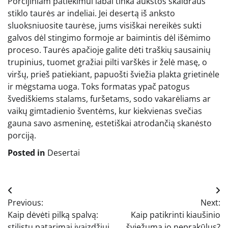
Porcijiniam patiekimui labai tinka aukštos skaidraus
stiklo taurės ar indeliai. Jei desertą iš anksto
sluoksniuosite taurėse, jums visiškai nereikės sukti
galvos dėl stingimo formoje ar baimintis dėl išėmimo
proceso. Taurės apačioje galite dėti traškių sausainių
trupinius, tuomet gražiai pilti varškės ir želė masę, o
viršų, prieš patiekiant, papuošti šviežia plakta grietinėle
ir mėgstama uoga. Toks formatas ypač patogus
švediškiems stalams, furšetams, sodo vakarėliams ar
vaikų gimtadienio šventėms, kur kiekvienas svečias
gauna savo asmeninę, estetiškai atrodančią skanėsto
porciją.
Posted in
Desertai
Navigacija
Previous:
Next:
tarp
Kaip dėvėti pilką spalvą:
Kaip patikrinti kiaušinio
stilistų patarimai įvaizdžiui
šviežumą jo neprakūlus?