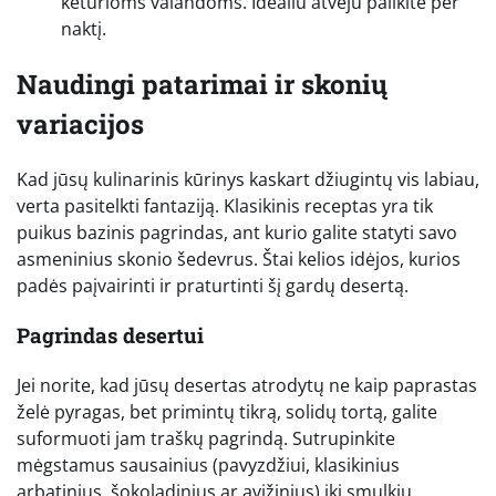
keturioms valandoms. Idealiu atveju palikite per
naktį.
Naudingi patarimai ir skonių
variacijos
Kad jūsų kulinarinis kūrinys kaskart džiugintų vis labiau,
verta pasitelkti fantaziją. Klasikinis receptas yra tik
puikus bazinis pagrindas, ant kurio galite statyti savo
asmeninius skonio šedevrus. Štai kelios idėjos, kurios
padės paįvairinti ir praturtinti šį gardų desertą.
Pagrindas desertui
Jei norite, kad jūsų desertas atrodytų ne kaip paprastas
želė pyragas, bet primintų tikrą, solidų tortą, galite
suformuoti jam traškų pagrindą. Sutrupinkite
mėgstamus sausainius (pavyzdžiui, klasikinius
arbatinius, šokoladinius ar avižinius) iki smulkių