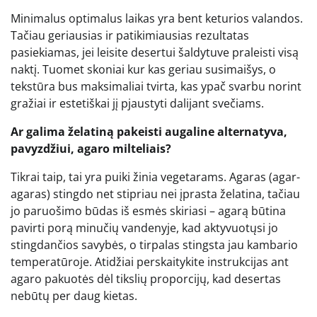
Minimalus optimalus laikas yra bent keturios valandos.
Tačiau geriausias ir patikimiausias rezultatas
pasiekiamas, jei leisite desertui šaldytuve praleisti visą
naktį. Tuomet skoniai kur kas geriau susimaišys, o
tekstūra bus maksimaliai tvirta, kas ypač svarbu norint
gražiai ir estetiškai jį pjaustyti dalijant svečiams.
Ar galima želatiną pakeisti augaline alternatyva,
pavyzdžiui, agaro milteliais?
Tikrai taip, tai yra puiki žinia vegetarams. Agaras (agar-
agaras) stingdo net stipriau nei įprasta želatina, tačiau
jo paruošimo būdas iš esmės skiriasi – agarą būtina
pavirti porą minučių vandenyje, kad aktyvuotųsi jo
stingdančios savybės, o tirpalas stingsta jau kambario
temperatūroje. Atidžiai perskaitykite instrukcijas ant
agaro pakuotės dėl tikslių proporcijų, kad desertas
nebūtų per daug kietas.