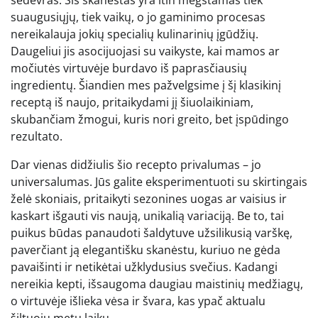
suaugusiųjų, tiek vaikų, o jo gaminimo procesas
nereikalauja jokių specialių kulinarinių įgūdžių.
Daugeliui jis asocijuojasi su vaikyste, kai mamos ar
močiutės virtuvėje burdavo iš paprasčiausių
ingredientų. Šiandien mes pažvelgsime į šį klasikinį
receptą iš naujo, pritaikydami jį šiuolaikiniam,
skubančiam žmogui, kuris nori greito, bet įspūdingo
rezultato.
Dar vienas didžiulis šio recepto privalumas – jo
universalumas. Jūs galite eksperimentuoti su skirtingais
želė skoniais, pritaikyti sezonines uogas ar vaisius ir
kaskart išgauti vis naują, unikalią variaciją. Be to, tai
puikus būdas panaudoti šaldytuve užsilikusią varškę,
paverčiant ją elegantišku skanėstu, kuriuo ne gėda
pavaišinti ir netikėtai užklydusius svečius. Kadangi
nereikia kepti, išsaugoma daugiau maistinių medžiagų,
o virtuvėje išlieka vėsa ir švara, kas ypač aktualu
šiltuoju metų laiku.