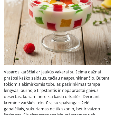
Vasaros karščiai ar jaukūs vakarai su šeima dažnai
prašosi kažko saldaus, tačiau neapsunkinančio. Būtent
tokiomis akimirkomis tobulas pasirinkimas tampa
lengvas, burnoje tirpstantis ir nepaprastai gaivus
desertas, kuriam nereikia kaisti orkaitės. Derinant
kreminę varškės tekstūrą su spalvingais želė
gabalėliais, sukuriamas ne tik skonio, bet ir vaizdo
šedevras. Šis skanėstas yra itin mėgstamas tiek