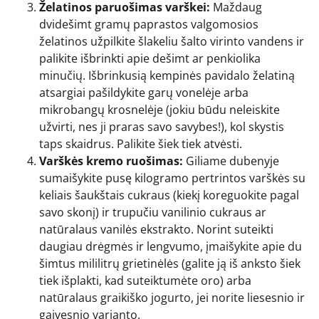
Želatinos paruošimas varškei:
Maždaug
dvidešimt gramų paprastos valgomosios
želatinos užpilkite šlakeliu šalto virinto vandens ir
palikite išbrinkti apie dešimt ar penkiolika
minučių. Išbrinkusią kempinės pavidalo želatiną
atsargiai pašildykite garų vonelėje arba
mikrobangų krosnelėje (jokiu būdu neleiskite
užvirti, nes ji praras savo savybes!), kol skystis
taps skaidrus. Palikite šiek tiek atvėsti.
Varškės kremo ruošimas:
Giliame dubenyje
sumaišykite pusę kilogramo pertrintos varškės su
keliais šaukštais cukraus (kiekį koreguokite pagal
savo skonį) ir trupučiu vanilinio cukraus ar
natūralaus vanilės ekstrakto. Norint suteikti
daugiau drėgmės ir lengvumo, įmaišykite apie du
šimtus mililitrų grietinėlės (galite ją iš anksto šiek
tiek išplakti, kad suteiktumėte oro) arba
natūralaus graikiško jogurto, jei norite liesesnio ir
gaivesnio varianto.