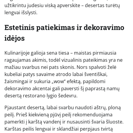
užtikrintu judesiu viską apverskite – desertas turėtų
lengvai išslysti.
Estetinis patiekimas ir dekoravimo
idėjos
Kulinarijoje galioja sena tiesa – maistas pirmiausia
ragaujamas akimis, todėl vizualinis pateikimas yra ne
mažiau svarbus nei pats skonis. Nors spalvoti želė
kubeliai patys savaime atrodo labai šventiškai,
žaismingai ir sukuria „wow“ efektą, papildomi
dekoravimo akcentai gali paversti šį paprastą namų
desertą restorano lygio šedevru.
Pjaustant desertą, labai svarbu naudoti aštrų, ploną
peilį. Prieš kiekvieną pjūvį peilį rekomenduojama
pamerkti į karštą vandenį ir nusausinti švaria šluoste.
Karštas peilis lengvai ir sklandžiai perpjaus tvirtą