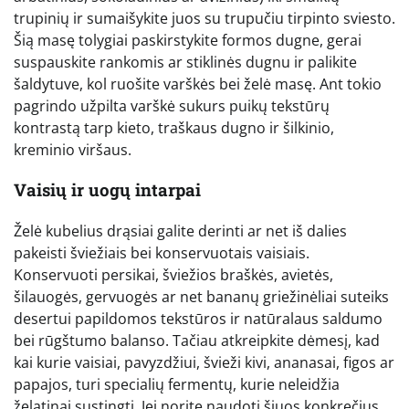
trupinių ir sumaišykite juos su trupučiu tirpinto sviesto.
Šią masę tolygiai paskirstykite formos dugne, gerai
suspauskite rankomis ar stiklinės dugnu ir palikite
šaldytuve, kol ruošite varškės bei želė masę. Ant tokio
pagrindo užpilta varškė sukurs puikų tekstūrų
kontrastą tarp kieto, traškaus dugno ir šilkinio,
kreminio viršaus.
Vaisių ir uogų intarpai
Želė kubelius drąsiai galite derinti ar net iš dalies
pakeisti šviežiais bei konservuotais vaisiais.
Konservuoti persikai, šviežios braškės, avietės,
šilauogės, gervuogės ar net bananų griežinėliai suteiks
desertui papildomos tekstūros ir natūralaus saldumo
bei rūgštumo balanso. Tačiau atkreipkite dėmesį, kad
kai kurie vaisiai, pavyzdžiui, švieži kivi, ananasai, figos ar
papajos, turi specialių fermentų, kurie neleidžia
želatinai sustingti. Jei norite naudoti šiuos konkrečius