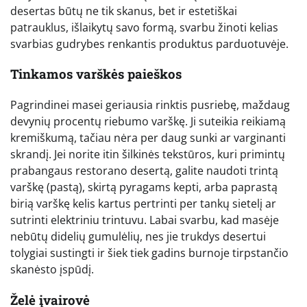
desertas būtų ne tik skanus, bet ir estetiškai
patrauklus, išlaikytų savo formą, svarbu žinoti kelias
svarbias gudrybes renkantis produktus parduotuvėje.
Tinkamos varškės paieškos
Pagrindinei masei geriausia rinktis pusriebę, maždaug
devynių procentų riebumo varškę. Ji suteikia reikiamą
kremiškumą, tačiau nėra per daug sunki ar varginanti
skrandį. Jei norite itin šilkinės tekstūros, kuri primintų
prabangaus restorano desertą, galite naudoti trintą
varškę (pastą), skirtą pyragams kepti, arba paprastą
birią varškę kelis kartus pertrinti per tankų sietelį ar
sutrinti elektriniu trintuvu. Labai svarbu, kad masėje
nebūtų didelių gumulėlių, nes jie trukdys desertui
tolygiai sustingti ir šiek tiek gadins burnoje tirpstančio
skanėsto įspūdį.
Želė įvairovė