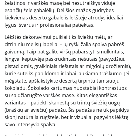
želatinos ir varškės masę bei nesutraiškys viduje
esančių želė gabalėlių. Dėl šios mažos gudrybės
kiekvienas deserto gabalėlis lėkštėje atrodys idealiai
lygus, švarus ir profesionaliai patiektas.
Lėkštės dekoravimui puikiai tiks šviežių mėtų ar
citrininių melisų lapeliai – jų ryški žalia spalva pabrėš
gaivumą. Taip pat galite viršų pabarstyti smulkintais,
lengvai keptuvėje paskrudintais riešutais (pavyzdžiui,
pistacijomis, graikiniais riešutais ar migdolų drožlėmis),
kurie suteiks papildomo ir labai laukiamo traškumo. Jei
mėgstate, apšlakstykite desertą tirpintu tamsiuoju
šokoladu. Šokolado kartumas nuostabiai kontrastuos
su saldžiarūgšte varškės mase. Kitas elegantiškas
variantas – patiekti skanėstą su trintų šviežių uogų
(braškių ar aviečių) padažu. Šis padažas ne tik papildys
skonį natūralia rūgštele, bet ir vizualiai pagyvins lėkštę
savo intensyvia spalva.