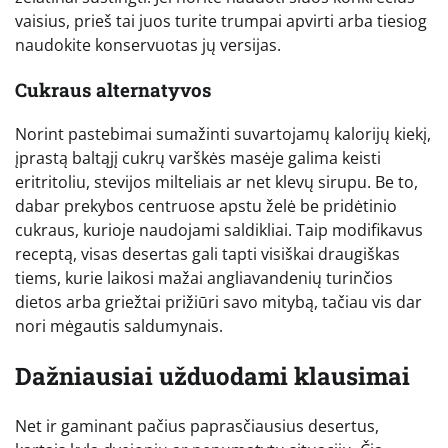
vaisius, prieš tai juos turite trumpai apvirti arba tiesiog
naudokite konservuotas jų versijas.
Cukraus alternatyvos
Norint pastebimai sumažinti suvartojamų kalorijų kiekį,
įprastą baltąjį cukrų varškės masėje galima keisti
eritritoliu, stevijos milteliais ar net klevų sirupu. Be to,
dabar prekybos centruose apstu želė be pridėtinio
cukraus, kurioje naudojami saldikliai. Taip modifikavus
receptą, visas desertas gali tapti visiškai draugiškas
tiems, kurie laikosi mažai angliavandenių turinčios
dietos arba griežtai prižiūri savo mitybą, tačiau vis dar
nori mėgautis saldumynais.
Dažniausiai užduodami klausimai
Net ir gaminant pačius paprasčiausius desertus,