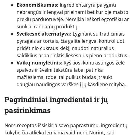
Ekonomiškumas:
Ingredientai yra palyginti
nebrangūs ir lengvai prieinami bet kurioje maisto
prekių parduotuvėje. Nereikia ieškoti egzotiškų ar
sunkiai randamų produktų.
Sveikesnė alternatyva:
Lyginant su tradiciniais
pyragais ar tortais, čia galite lengvai kontroliuoti
pridėtinio cukraus kiekį, naudoti natūralius
saldiklius arba rinktis liesesnius pieno produktus.
Vaikų numylėtinis:
Ryškios, kontrastingos želė
spalvos ir švelni tekstūra labai patinka
mažiesiems, todėl tai puikus būdas įtraukti
daugiau naudingos varškės į jų kasdienę mitybą.
Pagrindiniai ingredientai ir jų
pasirinkimas
Nors receptas išsiskiria savo paprastumu, ingredientų
kokybė čia atlieka lemiamą vaidmenį. Norint, kad