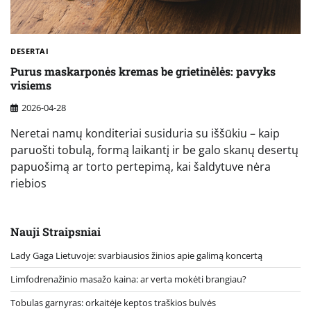
DESERTAI
Purus maskarponės kremas be grietinėlės: pavyks
visiems
2026-04-28
Neretai namų konditeriai susiduria su iššūkiu – kaip
paruošti tobulą, formą laikantį ir be galo skanų desertų
papuošimą ar torto pertepimą, kai šaldytuve nėra
riebios
Nauji Straipsniai
Lady Gaga Lietuvoje: svarbiausios žinios apie galimą koncertą
Limfodrenažinio masažo kaina: ar verta mokėti brangiau?
Tobulas garnyras: orkaitėje keptos traškios bulvės