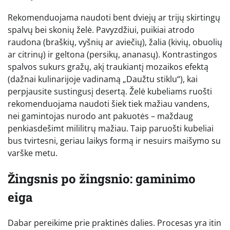
Rekomenduojama naudoti bent dviejų ar trijų skirtingų
spalvų bei skonių želė. Pavyzdžiui, puikiai atrodo
raudona (braškių, vyšnių ar aviečių), žalia (kivių, obuolių
ar citrinų) ir geltona (persikų, ananasų). Kontrastingos
spalvos sukurs gražų, akį traukiantį mozaikos efektą
(dažnai kulinarijoje vadinamą „Daužtu stiklu“), kai
perpjausite sustingusį desertą. Želė kubeliams ruošti
rekomenduojama naudoti šiek tiek mažiau vandens,
nei gamintojas nurodo ant pakuotės – maždaug
penkiasdešimt mililitrų mažiau. Taip paruošti kubeliai
bus tvirtesni, geriau laikys formą ir nesuirs maišymo su
varške metu.
Žingsnis po žingsnio: gaminimo
eiga
Dabar pereikime prie praktinės dalies. Procesas yra itin