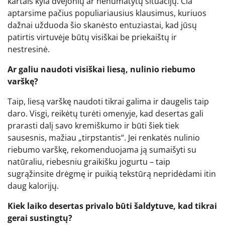
kartais kyla dvejonių ar nenumatytų situacijų. Čia
aptarsime pačius populiariausius klausimus, kuriuos
dažnai užduoda šio skanėsto entuziastai, kad jūsų
patirtis virtuvėje būtų visiškai be priekaištų ir
nestresinė.
Ar galiu naudoti visiškai liesą, nulinio riebumo
varškę?
Taip, liesą varškę naudoti tikrai galima ir daugelis taip
daro. Visgi, reikėtų turėti omenyje, kad desertas gali
prarasti dalį savo kremiškumo ir būti šiek tiek
sausesnis, mažiau „tirpstantis“. Jei renkatės nulinio
riebumo varškę, rekomenduojama ją sumaišyti su
natūraliu, riebesniu graikišku jogurtu – taip
sugrąžinsite drėgmę ir puikią tekstūrą nepridėdami itin
daug kalorijų.
Kiek laiko desertas privalo būti šaldytuve, kad tikrai
gerai sustingtų?