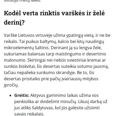
Kodėl verta rinktis varškės ir želė
derinį?
Varškė Lietuvos virtuvėje užima ypatingą vietą, ir ne be
reikalo. Tai puikus baltymų, kalcio bei kitų naudingų
mikroelementų šaltinis. Derinant ją su lengva želė,
sukuriamas balansas tarp maistingumo ir desertinio
malonumo. Skirtingai nei riebūs sviestiniai kremai ar
sunkūs biskvitai, šis desertas suteikia sotumo jausmą,
tačiau nepalieka sunkumo skrandyje. Be to, šis
desertas prisitaiko prie pačių įvairiausių mitybos
įpročių.
Greitis:
Aktyvus gaminimo laikas užima vos
penkiolika ar dvidešimt minučių. Likusį darbą už
jus atliks šaldytuvas, kol jūs galėsite užsiimti
savais reikalais.