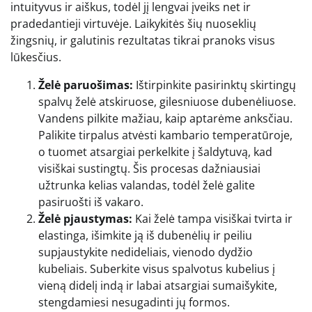
intuityvus ir aiškus, todėl jį lengvai įveiks net ir
pradedantieji virtuvėje. Laikykitės šių nuoseklių
žingsnių, ir galutinis rezultatas tikrai pranoks visus
lūkesčius.
Želė paruošimas:
Ištirpinkite pasirinktų skirtingų
spalvų želė atskiruose, gilesniuose dubenėliuose.
Vandens pilkite mažiau, kaip aptarėme anksčiau.
Palikite tirpalus atvėsti kambario temperatūroje,
o tuomet atsargiai perkelkite į šaldytuvą, kad
visiškai sustingtų. Šis procesas dažniausiai
užtrunka kelias valandas, todėl želė galite
pasiruošti iš vakaro.
Želė pjaustymas:
Kai želė tampa visiškai tvirta ir
elastinga, išimkite ją iš dubenėlių ir peiliu
supjaustykite nedideliais, vienodo dydžio
kubeliais. Suberkite visus spalvotus kubelius į
vieną didelį indą ir labai atsargiai sumaišykite,
stengdamiesi nesugadinti jų formos.