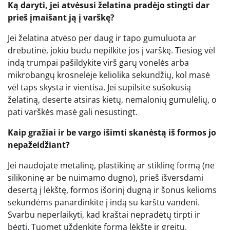
Ką daryti, jei atvėsusi želatina pradėjo stingti dar
prieš įmaišant ją į varškę?
Jei želatina atvėso per daug ir tapo gumuluota ar
drebutinė, jokiu būdu nepilkite jos į varškę. Tiesiog vėl
indą trumpai pašildykite virš garų vonelės arba
mikrobangų krosnelėje keliolika sekundžių, kol masė
vėl taps skysta ir vientisa. Jei supilsite sušokusią
želatiną, deserte atsiras kietų, nemalonių gumulėlių, o
pati varškės masė gali nesustingt.
Kaip gražiai ir be vargo išimti skanėstą iš formos jo
nepažeidžiant?
Jei naudojate metalinę, plastikinę ar stiklinę formą (ne
silikoninę ar be nuimamo dugno), prieš išversdami
desertą į lėkštę, formos išorinį dugną ir šonus kelioms
sekundėms panardinkite į indą su karštu vandeni.
Svarbu neperlaikyti, kad kraštai nepradėtų tirpti ir
bėgti. Tuomet uždenkite formą lėkšte ir greitu,