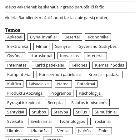
Idėjos vakarienei: ką skanaus ir greito paruošti iš faršo
Violeta Baublienė: mažai žinomi faktai apie garsią moterį
Temos
Apkepai
Blynai ir vafliai
Desertai
ekonomika
Elektronika
Filmai
Garnyrai
Gyvenimo Gudrybės
Gyvūnai
Horoskopai
Inovacijos
Interjeras
Internetas
Karšti patiekalai
Kelionės
Kiemas ir Sodas
Kompiuteriai
Konservuoti patiekalai
Kremai ir padažai
Kultūra
Laisvalaikis
Namai
Patarimai
Produktu Apzvalga
Programos
Psichologija
Pyragai ir kepiniai
Receptai
Salotos ir mišrainės
Santykiai
Sriubos
Statyba
Stilius
Sumuštiniai
Sveikata
Sveikinimai
Technologijos
Troškiniai
Ukraina
Užkandžiai
Verslas
Įvairūs
Žinios
Žmoniu-Istorijos
Žmonės