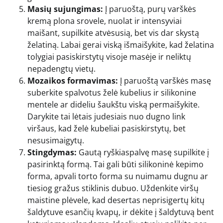
Masių sujungimas:
Į paruoštą, purų varškės
kremą plona srovele, nuolat ir intensyviai
maišant, supilkite atvėsusią, bet vis dar skystą
želatiną. Labai gerai viską išmaišykite, kad želatina
tolygiai pasiskirstytų visoje masėje ir neliktų
nepadengtų vietų.
Mozaikos formavimas:
Į paruoštą varškės masę
suberkite spalvotus želė kubelius ir silikonine
mentele ar dideliu šaukštu viską permaišykite.
Darykite tai lėtais judesiais nuo dugno link
viršaus, kad želė kubeliai pasiskirstytų, bet
nesusimaigytų.
Stingdymas:
Gautą ryškiaspalvę masę supilkite į
pasirinktą formą. Tai gali būti silikoninė kepimo
forma, apvali torto forma su nuimamu dugnu ar
tiesiog gražus stiklinis dubuo. Uždenkite viršų
maistine plėvele, kad desertas neprisigertų kitų
šaldytuve esančių kvapų, ir dėkite į šaldytuvą bent