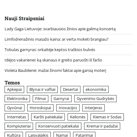
Nauji Straipsniai
Lady Gaga Lietuvoje: svarbiausios žinios apie galimą koncertą
Limfodrenažinio masažo kaina: ar verta mokėti brangiau?
Tobulas garnyras: orkaitėje keptos traškios bulvės
Idėjos vakarienei: ką skanaus ir greito paruošti iš faršo
Violeta Baublienė: mažai žinomi faktai apie garsią moterį
Temos
Apkepai
Blynai ir vafliai
Desertai
ekonomika
Elektronika
Filmai
Garnyrai
Gyvenimo Gudrybės
Gyvūnai
Horoskopai
Inovacijos
Interjeras
Internetas
Karšti patiekalai
Kelionės
Kiemas ir Sodas
Kompiuteriai
Konservuoti patiekalai
Kremai ir padažai
Kultūra
Laisvalaikis
Namai
Patarimai