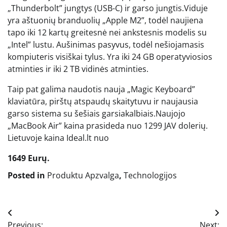
„Thunderbolt” jungtys (USB-C) ir garso jungtis.Viduje
yra aštuonių branduolių „Apple M2”, todėl naujiena
tapo iki 12 kartų greitesnė nei ankstesnis modelis su
„Intel” lustu. Aušinimas pasyvus, todėl nešiojamasis
kompiuteris visiškai tylus. Yra iki 24 GB operatyviosios
atminties ir iki 2 TB vidinės atminties.
Taip pat galima naudotis nauja „Magic Keyboard”
klaviatūra, pirštų atspaudų skaitytuvu ir naujausia
garso sistema su šešiais garsiakalbiais.Naujojo
„MacBook Air” kaina prasideda nuo 1299 JAV dolerių.
Lietuvoje kaina Ideal.lt
nuo
1649 Eurų.
Posted in
Produktu Apzvalga
,
Technologijos
Navigacija
Previous:
Next: