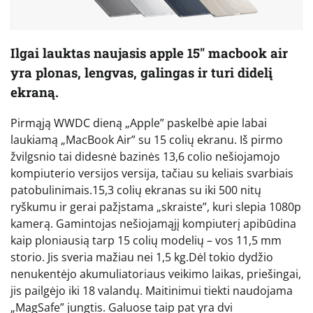
Ilgai lauktas naujasis apple 15″ macbook air
yra plonas, lengvas, galingas ir turi didelį
ekraną.
Pirmąją WWDC dieną „Apple” paskelbė apie labai
laukiamą „MacBook Air” su 15 colių ekranu. Iš pirmo
žvilgsnio tai didesnė bazinės 13,6 colio nešiojamojo
kompiuterio versijos versija, tačiau su keliais svarbiais
patobulinimais.15,3 colių ekranas su iki 500 nitų
ryškumu ir gerai pažįstama „skraiste”, kuri slepia 1080p
kamerą. Gamintojas nešiojamąjį kompiuterį apibūdina
kaip ploniausią tarp 15 colių modelių – vos 11,5 mm
storio. Jis sveria mažiau nei 1,5 kg.Dėl tokio dydžio
nenukentėjo akumuliatoriaus veikimo laikas, priešingai,
jis pailgėjo iki 18 valandų. Maitinimui tiekti naudojama
„MagSafe” jungtis. Galuose taip pat yra dvi