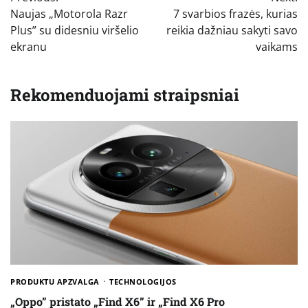
tarp
Naujas „Motorola Razr
7 svarbios frazės, kurias
įrašų
Plus” su didesniu viršelio
reikia dažniau sakyti savo
ekranu
vaikams
Rekomenduojami straipsniai
PRODUKTU APZVALGA
TECHNOLOGIJOS
„Oppo” pristato „Find X6” ir „Find X6 Pro