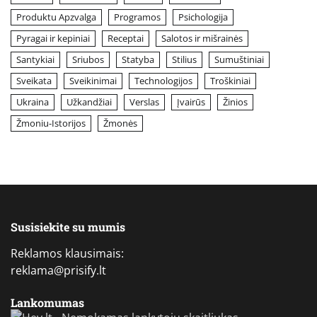
Produktu Apzvalga
Programos
Psichologija
Pyragai ir kepiniai
Receptai
Salotos ir mišrainės
Santykiai
Sriubos
Statyba
Stilius
Sumuštiniai
Sveikata
Sveikinimai
Technologijos
Troškiniai
Ukraina
Užkandžiai
Verslas
Įvairūs
Žinios
Žmoniu-Istorijos
Žmonės
Susisiekite su mumis
Reklamos klausimais:
reklama@prisify.lt
Lankomumas