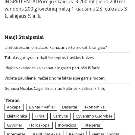
INGREDIENTAI Porcijų skaičius: 3 200 ml pieno 200 ml
vandens 200 g kvietinių miltų 1 kiaušinis 2 š. cukraus 3
š. aliejaus ½ a. š.
Nauji Straipsniai
Limfodrenažinio masažo kaina: ar verta mokėti brangiau?
Tobulas garnyras: orkaitėje keptos traškios bulvės
Idėjos vakarienei: ką skanaus ir greito paruošti iš faršo
Violeta Baublienė: mažai žinomi faktai apie garsią moterį
Geriausi Nicolas Cage filmai: nuo kultinės klasikos iki hitų
Temos
Apkepai
Blynai ir vafliai
Desertai
ekonomika
Elektronika
Filmai
Garnyrai
Gyvenimo Gudrybės
Gyvūnai
Horoskopai
Inovacijos
Interjeras
Internetas
Karšti patiekalai
Kelionės
Kiemas ir Sodas