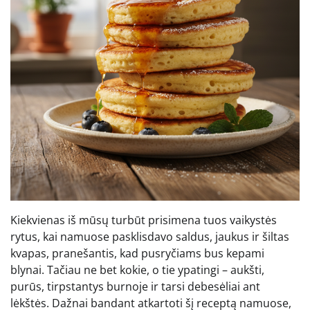
Kiekvienas iš mūsų turbūt prisimena tuos vaikystės
rytus, kai namuose pasklisdavo saldus, jaukus ir šiltas
kvapas, pranešantis, kad pusryčiams bus kepami
blynai. Tačiau ne bet kokie, o tie ypatingi – aukšti,
purūs, tirpstantys burnoje ir tarsi debesėliai ant
lėkštės. Dažnai bandant atkartoti šį receptą namuose,