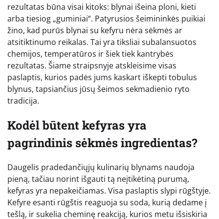
rezultatas būna visai kitoks: blynai išeina ploni, kieti
arba tiesiog „guminiai“. Patyrusios šeimininkės puikiai
žino, kad purūs blynai su kefyru nėra sėkmės ar
atsitiktinumo reikalas. Tai yra tiksliai subalansuotos
chemijos, temperatūros ir šiek tiek kantrybės
rezultatas. Šiame straipsnyje atskleisime visas
paslaptis, kurios padės jums kaskart iškepti tobulus
blynus, tapsiančius jūsų šeimos sekmadienio ryto
tradicija.
Kodėl būtent kefyras yra
pagrindinis sėkmės ingredientas?
Daugelis pradedančiųjų kulinarių blynams naudoja
pieną, tačiau norint išgauti tą neįtikėtiną purumą,
kefyras yra nepakeičiamas. Visa paslaptis slypi rūgštyje.
Kefyre esanti rūgštis reaguoja su soda, kurią dedame į
tešlą, ir sukelia cheminę reakciją, kurios metu išsiskiria