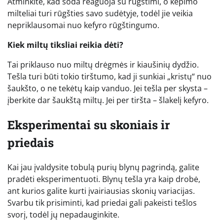
Atminkite, kad soda reaguoja su rūgštimi, o kepimo
milteliai turi rūgšties savo sudėtyje, todėl jie veikia
nepriklausomai nuo kefyro rūgštingumo.
Kiek miltų tiksliai reikia dėti?
Tai priklauso nuo miltų drėgmės ir kiaušinių dydžio.
Tešla turi būti tokio tirštumo, kad ji sunkiai „kristų“ nuo
šaukšto, o ne tekėtų kaip vanduo. Jei tešla per skysta –
įberkite dar šaukštą miltų. Jei per tiršta – šlakelį kefyro.
Eksperimentai su skoniais ir
priedais
Kai jau įvaldysite tobulą purių blynų pagrindą, galite
pradėti eksperimentuoti. Blynų tešla yra kaip drobė,
ant kurios galite kurti įvairiausias skonių variacijas.
Svarbu tik prisiminti, kad priedai gali pakeisti tešlos
svorį, todėl jų nepadauginkite.