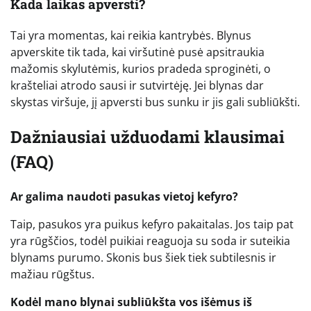
Kada laikas apversti?
Tai yra momentas, kai reikia kantrybės. Blynus
apverskite tik tada, kai viršutinė pusė apsitraukia
mažomis skylutėmis, kurios pradeda sproginėti, o
krašteliai atrodo sausi ir sutvirtėję. Jei blynas dar
skystas viršuje, jį apversti bus sunku ir jis gali subliūkšti.
Dažniausiai užduodami klausimai
(FAQ)
Ar galima naudoti pasukas vietoj kefyro?
Taip, pasukos yra puikus kefyro pakaitalas. Jos taip pat
yra rūgščios, todėl puikiai reaguoja su soda ir suteikia
blynams purumo. Skonis bus šiek tiek subtilesnis ir
mažiau rūgštus.
Kodėl mano blynai subliūkšta vos išėmus iš