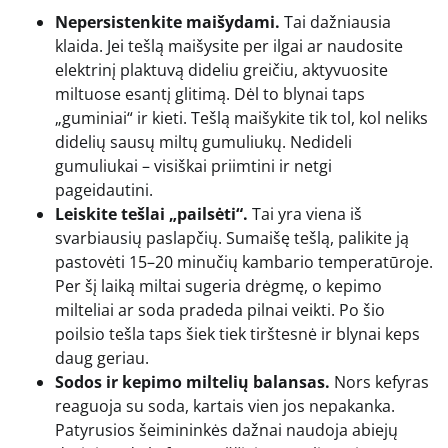
Nepersistenkite maišydami.
Tai dažniausia
klaida. Jei tešlą maišysite per ilgai ar naudosite
elektrinį plaktuvą dideliu greičiu, aktyvuosite
miltuose esantį glitimą. Dėl to blynai taps
„guminiai“ ir kieti. Tešlą maišykite tik tol, kol neliks
didelių sausų miltų gumuliukų. Nedideli
gumuliukai – visiškai priimtini ir netgi
pageidautini.
Leiskite tešlai „pailsėti“.
Tai yra viena iš
svarbiausių paslapčių. Sumaišę tešlą, palikite ją
pastovėti 15–20 minučių kambario temperatūroje.
Per šį laiką miltai sugeria drėgmę, o kepimo
milteliai ar soda pradeda pilnai veikti. Po šio
poilsio tešla taps šiek tiek tirštesnė ir blynai keps
daug geriau.
Sodos ir kepimo miltelių balansas.
Nors kefyras
reaguoja su soda, kartais vien jos nepakanka.
Patyrusios šeimininkės dažnai naudoja abiejų