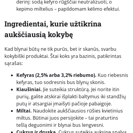
derinį: sodą kefyro rūgščiai neutralizuoti, o
kepimo miltelius – papildomam kėlimo efektui.
Ingredientai, kurie užtikrina
aukščiausią kokybę
Kad blynai būtų ne tik purūs, bet ir skanūs, svarbu
kokybiški produktai. Štai koks yra bazinis, patikrintas
sąrašas:
Kefyras (2,5% arba 3,2% riebumo).
Kuo riebesnis
kefyras, tuo sodresnis bus blynų skonis.
Kiaušiniai.
Jie suteikia struktūrą. Jei norite itin
purių, galite atskirai išplakti baltymus iki standžių
putų ir atsargiai įmaišyti pačioje pabaigoje.
Miltai.
Naudokite aukščiausios rūšies kvietinius
miltus. Būtinai juos persijokite – tai praturtins
tešlą deguonimi ir blynai bus lengvesni.
Cukrus ir druska.
Cukrus suteikia auksinę spalvą