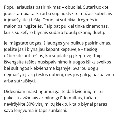
Populiariausias pasirinkimas – obuoliai. Sutarkuokite
juos stambia tarka arba supjaustykite mažais kubeliais
ir įmaišykite į tešlą. Obuoliai suteikia drėgmės ir
malonios rūgštelės. Taip pat puikiai tinka cinamonas,
kuris su kefyro blynais sudaro tobulą skonių duetą.
Jei mėgstate uogas, šilauogės yra puikus pasirinkimas.
Įdėkite jas į blyną jau kepant keptuvėje – tiesiog
užberkite ant tešlos, kai supilate ją į keptuvę. Taip
išvengsite tešlos nusispalvinimo ir uogos išliks sveikos
bei sultingos kiekviename kąsnyje. Svarbu uogų
neįmaišyti į visą tešlos dubenį, nes jos gali ją paspalvinti
arba sutraiškyti.
Didesniam maistingumui galite dalį kvietinių miltų
pakeisti avižiniais ar pilno grūdo miltais, tačiau
neviršykite 30% visų miltų kiekio, kitaip blynai praras
savo lengvumą ir taps sunkesni.