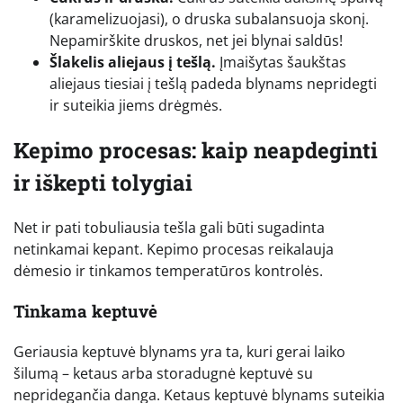
(karamelizuojasi), o druska subalansuoja skonį.
Nepamirškite druskos, net jei blynai saldūs!
Šlakelis aliejaus į tešlą.
Įmaišytas šaukštas
aliejaus tiesiai į tešlą padeda blynams nepridegti
ir suteikia jiems drėgmės.
Kepimo procesas: kaip neapdeginti
ir iškepti tolygiai
Net ir pati tobuliausia tešla gali būti sugadinta
netinkamai kepant. Kepimo procesas reikalauja
dėmesio ir tinkamos temperatūros kontrolės.
Tinkama keptuvė
Geriausia keptuvė blynams yra ta, kuri gerai laiko
šilumą – ketaus arba storadugnė keptuvė su
nepridegančia danga. Ketaus keptuvė blynams suteikia