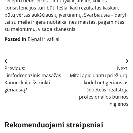
recepto nebereikės – intuityviai jausite, kokios
konsistencijos turi būti tešla, kad rezultatas kaskart
būtų vertas aukščiausių įvertinimų. Svarbiausia – daryti
tai su meile ir gera nuotaika, nes maistas, pagamintas
su malonumu, visada skanesnis.
Posted in
Blynai ir vafliai
Navigacija
Previous:
Next:
tarp
Limfodrenažinis masažas
Mitai apie dantų priežiūrą:
įrašų
Kaune: kaip išsirinkti
kodėl net geriausias
geriausią?
šepetėlis neatstoja
profesionalios burnos
higienos
Rekomenduojami straipsniai