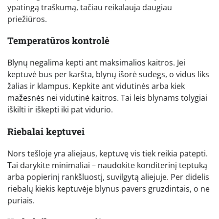
ypatingą traškumą, tačiau reikalauja daugiau
priežiūros.
Temperatūros kontrolė
Blynų negalima kepti ant maksimalios kaitros. Jei
keptuvė bus per karšta, blynų išorė sudegs, o vidus liks
žalias ir klampus. Kepkite ant vidutinės arba kiek
mažesnės nei vidutinė kaitros. Tai leis blynams tolygiai
iškilti ir iškepti iki pat vidurio.
Riebalai keptuvei
Nors tešloje yra aliejaus, keptuvę vis tiek reikia patepti.
Tai darykite minimaliai – naudokite konditerinį teptuką
arba popierinį rankšluostį, suvilgytą aliejuje. Per didelis
riebalų kiekis keptuvėje blynus pavers gruzdintais, o ne
puriais.