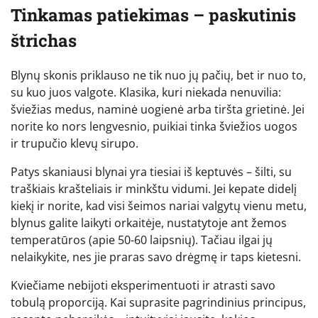
Tinkamas patiekimas – paskutinis
štrichas
Blynų skonis priklauso ne tik nuo jų pačių, bet ir nuo to,
su kuo juos valgote. Klasika, kuri niekada nenuvilia:
šviežias medus, naminė uogienė arba tiršta grietinė. Jei
norite ko nors lengvesnio, puikiai tinka šviežios uogos
ir trupučio klevų sirupo.
Patys skaniausi blynai yra tiesiai iš keptuvės – šilti, su
traškiais krašteliais ir minkštu vidumi. Jei kepate didelį
kiekį ir norite, kad visi šeimos nariai valgytų vienu metu,
blynus galite laikyti orkaitėje, nustatytoje ant žemos
temperatūros (apie 50-60 laipsnių). Tačiau ilgai jų
nelaikykite, nes jie praras savo drėgmę ir taps kietesni.
Kviečiame nebijoti eksperimentuoti ir atrasti savo
tobulą proporciją. Kai suprasite pagrindinius principus,