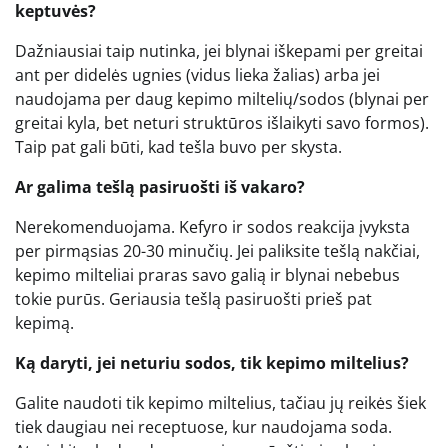
keptuvės?
Dažniausiai taip nutinka, jei blynai iškepami per greitai
ant per didelės ugnies (vidus lieka žalias) arba jei
naudojama per daug kepimo miltelių/sodos (blynai per
greitai kyla, bet neturi struktūros išlaikyti savo formos).
Taip pat gali būti, kad tešla buvo per skysta.
Ar galima tešlą pasiruošti iš vakaro?
Nerekomenduojama. Kefyro ir sodos reakcija įvyksta
per pirmąsias 20-30 minučių. Jei paliksite tešlą nakčiai,
kepimo milteliai praras savo galią ir blynai nebebus
tokie purūs. Geriausia tešlą pasiruošti prieš pat
kepimą.
Ką daryti, jei neturiu sodos, tik kepimo miltelius?
Galite naudoti tik kepimo miltelius, tačiau jų reikės šiek
tiek daugiau nei receptuose, kur naudojama soda.