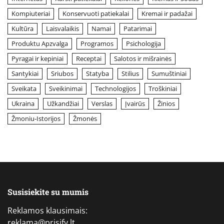
Kompiuteriai
Konservuoti patiekalai
Kremai ir padažai
Kultūra
Laisvalaikis
Namai
Patarimai
Produktu Apzvalga
Programos
Psichologija
Pyragai ir kepiniai
Receptai
Salotos ir mišrainės
Santykiai
Sriubos
Statyba
Stilius
Sumuštiniai
Sveikata
Sveikinimai
Technologijos
Troškiniai
Ukraina
Užkandžiai
Verslas
Įvairūs
Žinios
Žmoniu-Istorijos
Žmonės
Susisiekite su mumis
Reklamos klausimais:
reklama@prisify.lt