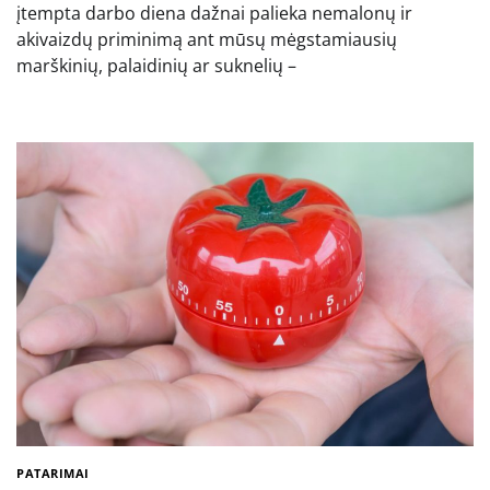
įtempta darbo diena dažnai palieka nemalonų ir
akivaizdų priminimą ant mūsų mėgstamiausių
marškinių, palaidinių ar suknelių –
PATARIMAI