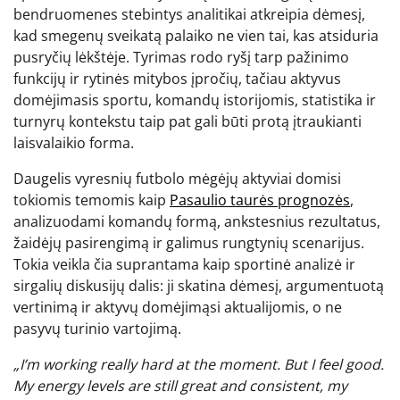
bendruomenes stebintys analitikai atkreipia dėmesį,
kad smegenų sveikatą palaiko ne vien tai, kas atsiduria
pusryčių lėkštėje. Tyrimas rodo ryšį tarp pažinimo
funkcijų ir rytinės mitybos įpročių, tačiau aktyvus
domėjimasis sportu, komandų istorijomis, statistika ir
turnyrų kontekstu taip pat gali būti protą įtraukianti
laisvalaikio forma.
Daugelis vyresnių futbolo mėgėjų aktyviai domisi
tokiomis temomis kaip
Pasaulio taurės prognozės
,
analizuodami komandų formą, ankstesnius rezultatus,
žaidėjų pasirengimą ir galimus rungtynių scenarijus.
Tokia veikla čia suprantama kaip sportinė analizė ir
sirgalių diskusijų dalis: ji skatina dėmesį, argumentuotą
vertinimą ir aktyvų domėjimąsi aktualijomis, o ne
pasyvų turinio vartojimą.
„I’m working really hard at the moment. But I feel good.
My energy levels are still great and consistent, my