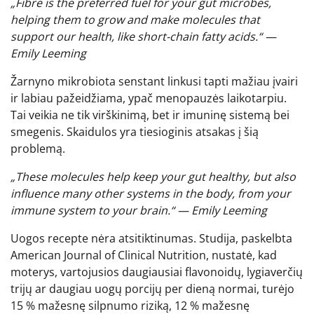
„Fibre is the preferred fuel for your gut microbes,
helping them to grow and make molecules that
support our health, like short-chain fatty acids.“ —
Emily Leeming
Žarnyno mikrobiota senstant linkusi tapti mažiau įvairi
ir labiau pažeidžiama, ypač menopauzės laikotarpiu.
Tai veikia ne tik virškinimą, bet ir imuninę sistemą bei
smegenis. Skaidulos yra tiesioginis atsakas į šią
problemą.
„These molecules help keep your gut healthy, but also
influence many other systems in the body, from your
immune system to your brain.“ — Emily Leeming
Uogos recepte nėra atsitiktinumas. Studija, paskelbta
American Journal of Clinical Nutrition, nustatė, kad
moterys, vartojusios daugiausiai flavonoidų, lygiaverčių
trijų ar daugiau uogų porcijų per dieną normai, turėjo
15 % mažesnę silpnumo riziką, 12 % mažesnę