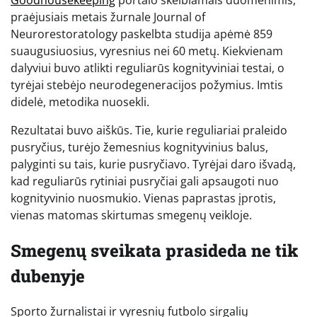
Goodhousekeeping
portalo skelbiamais duomenimis,
praėjusiais metais žurnale Journal of
Neurorestoratology paskelbta studija apėmė 859
suaugusiuosius, vyresnius nei 60 metų. Kiekvienam
dalyviui buvo atlikti reguliarūs kognityviniai testai, o
tyrėjai stebėjo neurodegeneracijos požymius. Imtis
didelė, metodika nuosekli.
Rezultatai buvo aiškūs. Tie, kurie reguliariai praleido
pusryčius, turėjo žemesnius kognityvinius balus,
palyginti su tais, kurie pusryčiavo. Tyrėjai daro išvadą,
kad reguliarūs rytiniai pusryčiai gali apsaugoti nuo
kognityvinio nuosmukio. Vienas paprastas įprotis,
vienas matomas skirtumas smegenų veikloje.
Smegenų sveikata prasideda ne tik
dubenyje
Sporto žurnalistai ir vyresnių futbolo sirgalių