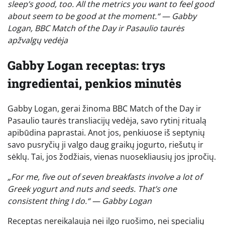
sleep’s good, too. All the metrics you want to feel good
about seem to be good at the moment.“ — Gabby
Logan, BBC Match of the Day ir Pasaulio taurės
apžvalgų vedėja
Gabby Logan receptas: trys
ingredientai, penkios minutės
Gabby Logan, gerai žinoma BBC Match of the Day ir
Pasaulio taurės transliacijų vedėja, savo rytinį ritualą
apibūdina paprastai. Anot jos, penkiuose iš septynių
savo pusryčių ji valgo daug graikų jogurto, riešutų ir
sėklų. Tai, jos žodžiais, vienas nuosekliausių jos įpročių.
„For me, five out of seven breakfasts involve a lot of
Greek yogurt and nuts and seeds. That’s one
consistent thing I do.“ — Gabby Logan
Receptas nereikalauja nei ilgo ruošimo, nei specialių