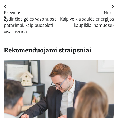
Navigacija
Previous:
Next:
tarp
Žydinčios gėlės vazonuose:
Kaip veikia saulės energijos
įrašų
patarimai, kaip puoselėti
kaupikliai namuose?
visą sezoną
Rekomenduojami straipsniai