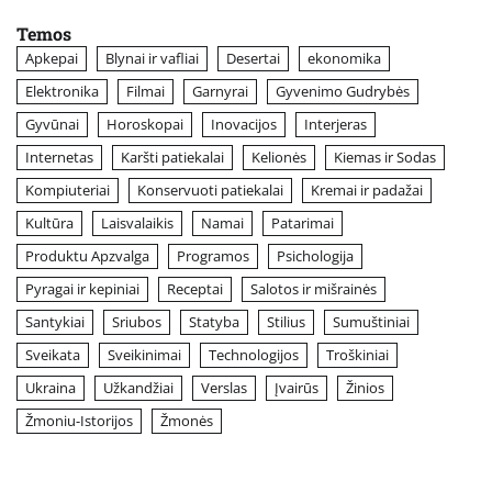
Temos
Apkepai
Blynai ir vafliai
Desertai
ekonomika
Elektronika
Filmai
Garnyrai
Gyvenimo Gudrybės
Gyvūnai
Horoskopai
Inovacijos
Interjeras
Internetas
Karšti patiekalai
Kelionės
Kiemas ir Sodas
Kompiuteriai
Konservuoti patiekalai
Kremai ir padažai
Kultūra
Laisvalaikis
Namai
Patarimai
Produktu Apzvalga
Programos
Psichologija
Pyragai ir kepiniai
Receptai
Salotos ir mišrainės
Santykiai
Sriubos
Statyba
Stilius
Sumuštiniai
Sveikata
Sveikinimai
Technologijos
Troškiniai
Ukraina
Užkandžiai
Verslas
Įvairūs
Žinios
Žmoniu-Istorijos
Žmonės