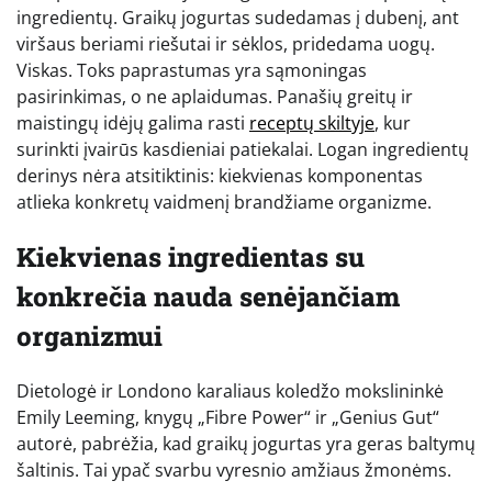
ingredientų. Graikų jogurtas sudedamas į dubenį, ant
viršaus beriami riešutai ir sėklos, pridedama uogų.
Viskas. Toks paprastumas yra sąmoningas
pasirinkimas, o ne aplaidumas. Panašių greitų ir
maistingų idėjų galima rasti
receptų skiltyje
, kur
surinkti įvairūs kasdieniai patiekalai. Logan ingredientų
derinys nėra atsitiktinis: kiekvienas komponentas
atlieka konkretų vaidmenį brandžiame organizme.
Kiekvienas ingredientas su
konkrečia nauda senėjančiam
organizmui
Dietologė ir Londono karaliaus koledžo mokslininkė
Emily Leeming, knygų „Fibre Power“ ir „Genius Gut“
autorė, pabrėžia, kad graikų jogurtas yra geras baltymų
šaltinis. Tai ypač svarbu vyresnio amžiaus žmonėms.