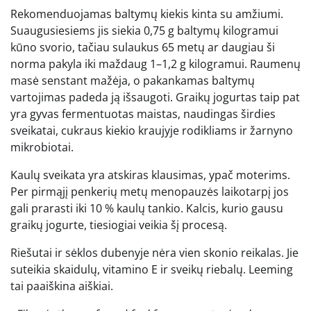
Rekomenduojamas baltymų kiekis kinta su amžiumi.
Suaugusiesiems jis siekia 0,75 g baltymų kilogramui
kūno svorio, tačiau sulaukus 65 metų ar daugiau ši
norma pakyla iki maždaug 1–1,2 g kilogramui. Raumenų
masė senstant mažėja, o pakankamas baltymų
vartojimas padeda ją išsaugoti. Graikų jogurtas taip pat
yra gyvas fermentuotas maistas, naudingas širdies
sveikatai, cukraus kiekio kraujyje rodikliams ir žarnyno
mikrobiotai.
Kaulų sveikata yra atskiras klausimas, ypač moterims.
Per pirmąjį penkerių metų menopauzės laikotarpį jos
gali prarasti iki 10 % kaulų tankio. Kalcis, kurio gausu
graikų jogurte, tiesiogiai veikia šį procesą.
Riešutai ir sėklos dubenyje nėra vien skonio reikalas. Jie
suteikia skaidulų, vitamino E ir sveikų riebalų. Leeming
tai paaiškina aiškiai.