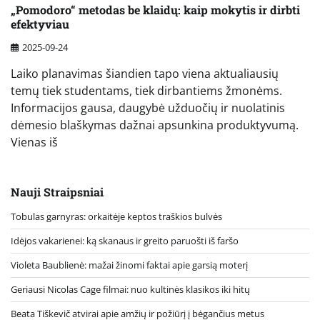
„Pomodoro“ metodas be klaidų: kaip mokytis ir dirbti
efektyviau
2025-09-24
Laiko planavimas šiandien tapo viena aktualiausių
temų tiek studentams, tiek dirbantiems žmonėms.
Informacijos gausa, daugybė užduočių ir nuolatinis
dėmesio blaškymas dažnai apsunkina produktyvumą.
Vienas iš
Nauji Straipsniai
Tobulas garnyras: orkaitėje keptos traškios bulvės
Idėjos vakarienei: ką skanaus ir greito paruošti iš faršo
Violeta Baublienė: mažai žinomi faktai apie garsią moterį
Geriausi Nicolas Cage filmai: nuo kultinės klasikos iki hitų
Beata Tiškevič atvirai apie amžių ir požiūrį į bėgančius metus