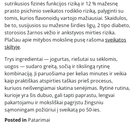
sutrikusios fizinės funkcijos riziką ir 12 % mažesnę
prasto psichinio sveikatos rodiklio riziką, palyginti su
tomis, kurios flavonoidų vartojo mažiausiai. Skaidulos,
be to, susijusios su mažesne širdies ligų, 2 tipo diabeto,
storosios žarnos vėžio ir ankstyvos mirties rizika.
Plačiau apie mitybos mokslinę pusę rašoma
sveikatos
skiltyje
.
Trys ingredientai — jogurtas, riešutai su sėklomis,
uogos — sudaro greitą, sočią ir tikslingą rytinę
kombinaciją. Ji paruošiama per kelias minutes ir veikia
kaip praktiškas atspirties taškas prieš procesus,
kuriuos neišvengiamai skatina senėjimas. Rytinė rutina,
kurioje yra šis dubuo, gali tapti paprastu, lengvai
pakartojamu ir moksliškai pagrįstu žingsniu
sąmoningam požiūriui į sveikatą po 50-ies.
Posted in
Patarimai