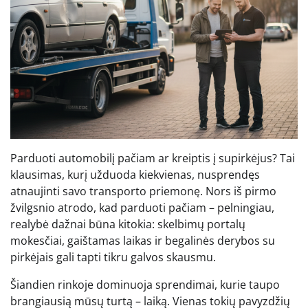
Parduoti automobilį pačiam ar kreiptis į supirkėjus? Tai
klausimas, kurį užduoda kiekvienas, nusprendęs
atnaujinti savo transporto priemonę. Nors iš pirmo
žvilgsnio atrodo, kad parduoti pačiam – pelningiau,
realybė dažnai būna kitokia: skelbimų portalų
mokesčiai, gaištamas laikas ir begalinės derybos su
pirkėjais gali tapti tikru galvos skausmu.
Šiandien rinkoje dominuoja sprendimai, kurie taupo
brangiausią mūsų turtą – laiką. Vienas tokių pavyzdžių