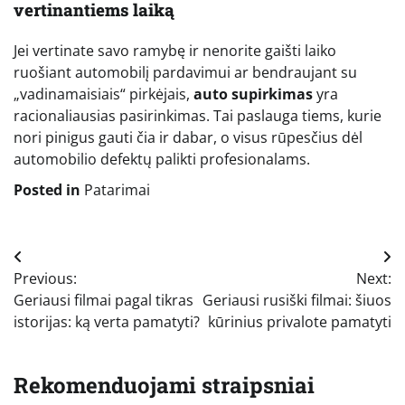
vertinantiems laiką
Jei vertinate savo ramybę ir nenorite gaišti laiko
ruošiant automobilį pardavimui ar bendraujant su
„vadinamaisiais“ pirkėjais,
auto supirkimas
yra
racionaliausias pasirinkimas. Tai paslauga tiems, kurie
nori pinigus gauti čia ir dabar, o visus rūpesčius dėl
automobilio defektų palikti profesionalams.
Posted in
Patarimai
Navigacija
Previous:
Next:
tarp
Geriausi filmai pagal tikras
Geriausi rusiški filmai: šiuos
įrašų
istorijas: ką verta pamatyti?
kūrinius privalote pamatyti
Rekomenduojami straipsniai