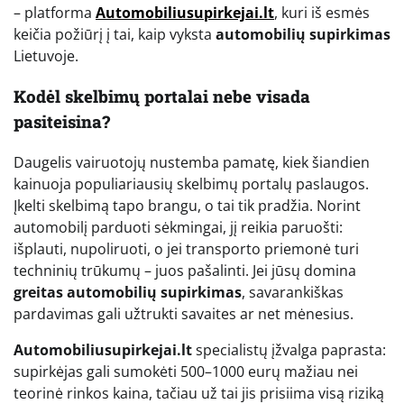
– platforma
Automobiliusupirkejai.lt
, kuri iš esmės
keičia požiūrį į tai, kaip vyksta
automobilių supirkimas
Lietuvoje.
Kodėl skelbimų portalai nebe visada
pasiteisina?
Daugelis vairuotojų nustemba pamatę, kiek šiandien
kainuoja populiariausių skelbimų portalų paslaugos.
Įkelti skelbimą tapo brangu, o tai tik pradžia. Norint
automobilį parduoti sėkmingai, jį reikia paruošti:
išplauti, nupoliruoti, o jei transporto priemonė turi
techninių trūkumų – juos pašalinti. Jei jūsų domina
greitas automobilių supirkimas
, savarankiškas
pardavimas gali užtrukti savaites ar net mėnesius.
Automobiliusupirkejai.lt
specialistų įžvalga paprasta:
supirkėjas gali sumokėti 500–1000 eurų mažiau nei
teorinė rinkos kaina, tačiau už tai jis prisiima visą riziką