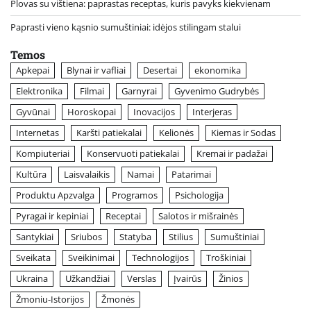
Plovas su vištiena: paprastas receptas, kuris pavyks kiekvienam
Paprasti vieno kąsnio sumuštiniai: idėjos stilingam stalui
Temos
Apkepai
Blynai ir vafliai
Desertai
ekonomika
Elektronika
Filmai
Garnyrai
Gyvenimo Gudrybės
Gyvūnai
Horoskopai
Inovacijos
Interjeras
Internetas
Karšti patiekalai
Kelionės
Kiemas ir Sodas
Kompiuteriai
Konservuoti patiekalai
Kremai ir padažai
Kultūra
Laisvalaikis
Namai
Patarimai
Produktu Apzvalga
Programos
Psichologija
Pyragai ir kepiniai
Receptai
Salotos ir mišrainės
Santykiai
Sriubos
Statyba
Stilius
Sumuštiniai
Sveikata
Sveikinimai
Technologijos
Troškiniai
Ukraina
Užkandžiai
Verslas
Įvairūs
Žinios
Žmoniu-Istorijos
Žmonės