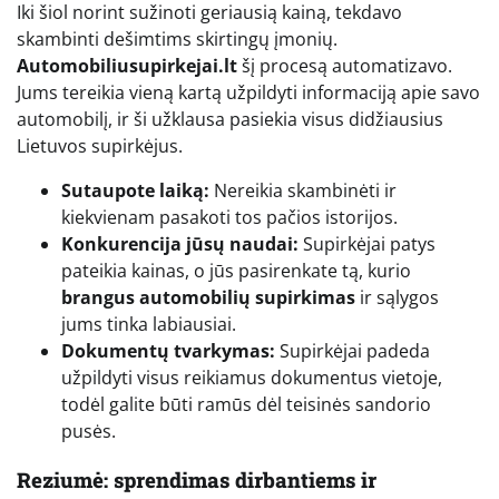
Iki šiol norint sužinoti geriausią kainą, tekdavo
skambinti dešimtims skirtingų įmonių.
Automobiliusupirkejai.lt
šį procesą automatizavo.
Jums tereikia vieną kartą užpildyti informaciją apie savo
automobilį, ir ši užklausa pasiekia visus didžiausius
Lietuvos supirkėjus.
Sutaupote laiką:
Nereikia skambinėti ir
kiekvienam pasakoti tos pačios istorijos.
Konkurencija jūsų naudai:
Supirkėjai patys
pateikia kainas, o jūs pasirenkate tą, kurio
brangus automobilių supirkimas
ir sąlygos
jums tinka labiausiai.
Dokumentų tvarkymas:
Supirkėjai padeda
užpildyti visus reikiamus dokumentus vietoje,
todėl galite būti ramūs dėl teisinės sandorio
pusės.
Reziumė: sprendimas dirbantiems ir