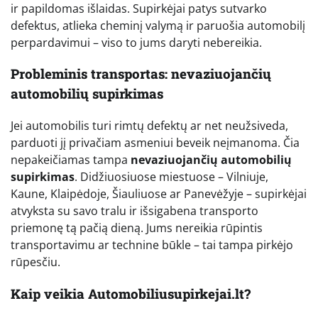
ir papildomas išlaidas. Supirkėjai patys sutvarko
defektus, atlieka cheminį valymą ir paruošia automobilį
perpardavimui – viso to jums daryti nebereikia.
Probleminis transportas: nevaziuojančių
automobilių supirkimas
Jei automobilis turi rimtų defektų ar net neužsiveda,
parduoti jį privačiam asmeniui beveik neįmanoma. Čia
nepakeičiamas tampa
nevaziuojančių automobilių
supirkimas
. Didžiuosiuose miestuose – Vilniuje,
Kaune, Klaipėdoje, Šiauliuose ar Panevėžyje – supirkėjai
atvyksta su savo tralu ir išsigabena transporto
priemonę tą pačią dieną. Jums nereikia rūpintis
transportavimu ar technine būkle – tai tampa pirkėjo
rūpesčiu.
Kaip veikia Automobiliusupirkejai.lt?