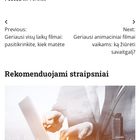
Navigacija
Previous:
Next:
tarp
Geriausi visų laikų filmai:
Geriausi animaciniai filmai
įrašų
pasitikrinkite, kiek matėte
vaikams: ką žiūrėti
savaitgalį?
Rekomenduojami straipsniai