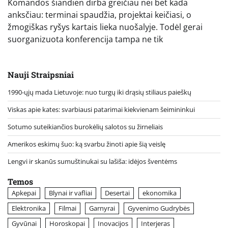
Komandos šiandien dirba greičiau nei bet kada
anksčiau: terminai spaudžia, projektai keičiasi, o
žmogiškas ryšys kartais lieka nuošalyje. Todėl gerai
suorganizuota konferencija tampa ne tik
Nauji Straipsniai
1990-ųjų mada Lietuvoje: nuo turgų iki drąsių stiliaus paieškų
Viskas apie kates: svarbiausi patarimai kiekvienam šeimininkui
Sotumo suteikiančios burokėlių salotos su žirneliais
Amerikos eskimų šuo: ką svarbu žinoti apie šią veislę
Lengvi ir skanūs sumuštinukai su lašiša: idėjos šventėms
Temos
Apkepai
Blynai ir vafliai
Desertai
ekonomika
Elektronika
Filmai
Garnyrai
Gyvenimo Gudrybės
Gyvūnai
Horoskopai
Inovacijos
Interjeras