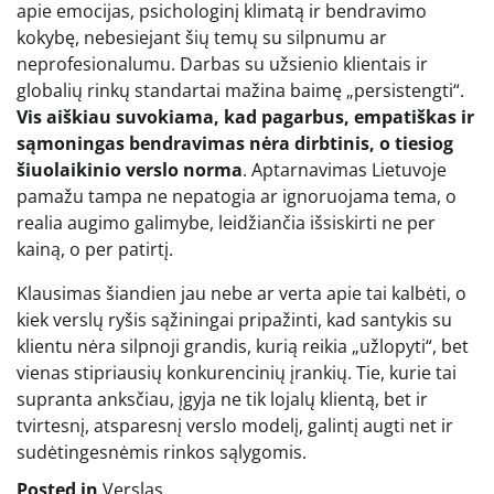
apie emocijas, psichologinį klimatą ir bendravimo
kokybę, nebesiejant šių temų su silpnumu ar
neprofesionalumu. Darbas su užsienio klientais ir
globalių rinkų standartai mažina baimę „persistengti“.
Vis aiškiau suvokiama, kad pagarbus, empatiškas ir
sąmoningas bendravimas nėra dirbtinis, o tiesiog
šiuolaikinio verslo norma
. Aptarnavimas Lietuvoje
pamažu tampa ne nepatogia ar ignoruojama tema, o
realia augimo galimybe, leidžiančia išsiskirti ne per
kainą, o per patirtį.
Klausimas šiandien jau nebe ar verta apie tai kalbėti, o
kiek verslų ryšis sąžiningai pripažinti, kad santykis su
klientu nėra silpnoji grandis, kurią reikia „užlopyti“, bet
vienas stipriausių konkurencinių įrankių. Tie, kurie tai
supranta anksčiau, įgyja ne tik lojalų klientą, bet ir
tvirtesnį, atsparesnį verslo modelį, galintį augti net ir
sudėtingesnėmis rinkos sąlygomis.
Posted in
Verslas