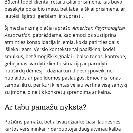
Būtent todėl klientai retai tiksliai prisimena, kas buvo
pasakyta pokalbio metu, bet labai aiškiai prisimena, ar
jautėsi išgirsti, gerbiami ir suprasti.
Šį mechanizmą plačiai aprašo
American Psychological
Association
, pabrėždama, kad emocijos sustiprina
atminties konsolidaciją ir lemia, kokia patirties dalis
išlieka ilgam. Verslo kontekste tai paaiškina, kodėl
smulkūs, bet žmogiški signalai – balso tonas, kantrybė,
gebėjimas įvardyti kliento situaciją ar parodyti
nuoširdų dėmesį – dažnai turi didesnį poveikį nei
nuolaidos ar papildomos paslaugos. Emocinis fonas
tampa filtru, per kurį klientas vėliau vertina visą santykį
su įmone, o ne tik konkretų sprendimą ar kainą.
Ar tabu pamažu nyksta?
Požiūris pamažu, bet akivaizdžiai keičiasi. Jaunesnės
kartos verslininkai ir darbuotojai daug atviriau kalba