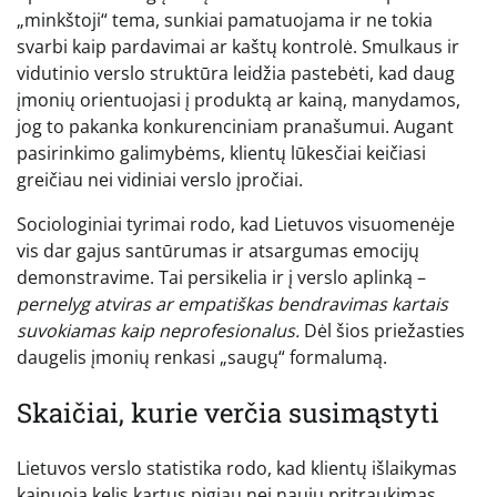
„minkštoji“ tema, sunkiai pamatuojama ir ne tokia
svarbi kaip pardavimai ar kaštų kontrolė. Smulkaus ir
vidutinio verslo struktūra leidžia pastebėti, kad daug
įmonių orientuojasi į produktą ar kainą, manydamos,
jog to pakanka konkurenciniam pranašumui. Augant
pasirinkimo galimybėms, klientų lūkesčiai keičiasi
greičiau nei vidiniai verslo įpročiai.
Sociologiniai tyrimai rodo, kad Lietuvos visuomenėje
vis dar gajus santūrumas ir atsargumas emocijų
demonstravime. Tai persikelia ir į verslo aplinką –
pernelyg atviras ar empatiškas bendravimas kartais
suvokiamas kaip neprofesionalus.
Dėl šios priežasties
daugelis įmonių renkasi „saugų“ formalumą.
Skaičiai, kurie verčia susimąstyti
Lietuvos verslo statistika rodo, kad klientų išlaikymas
kainuoja kelis kartus pigiau nei naujų pritraukimas,