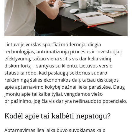
Lietuvoje verslas sparčiai modernėja, diegia
technologijas, automatizuoja procesus ir investuoja į
efektyvumą, tačiau viena sritis vis dar kelia vidinį
diskomfortą – santykis su klientu. Lietuvos verslo
statistika rodo, kad paslaugų sektorius sudaro
reikšmingą šalies ekonomikos dalį, tačiau diskusijos
apie aptarnavimo kokybę dažnai lieka paraštėse. Daug
įmonių apie tai kalba tyliai, vengdamos viešo
pripažinimo, jog čia vis dar yra neišnaudoto potencialo.
Kodėl apie tai kalbėti nepatogu?
Aptarnavimas ilgą laiką buvo suvokiamas kaip