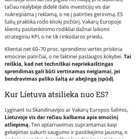
tačiau realybėje didelė dalis investicijų vis dar
nukreipiama į reklamą, o ne į patirties gerinimą. ES
šalių praktika rodo kitokį požiūrį. Vakarų Europoje
klientų pasitenkinimo rodikliai dažnai laikomi
strateginiu KPI, o ne tik rinkodaros priedu.
Klientai net 60–70 proc. sprendimo vertės priskiria
emocinei patirčiai, o ne faktinei paslaugos kokybei.
Tai
reiškia, kad net techniškai nepriekaištingas
sprendimas gali būti vertinamas neigiamai, jei
bendravimas paliko šaltą ar abejingą įspūdį
.
Kur Lietuva atsilieka nuo ES?
Lyginant su Skandinavijos ar Vakarų Europos šalimis,
Lietuvoje vis dar rečiau kalbama apie emocinį
atliepimą.
Ten aptarnavimas suprantamas kaip
gebėjimas sukurti saugumo ir pasitikėjimo jausmą, o