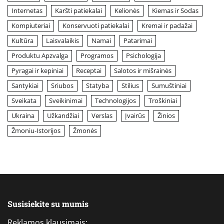
Internetas
Karšti patiekalai
Kelionės
Kiemas ir Sodas
Kompiuteriai
Konservuoti patiekalai
Kremai ir padažai
Kultūra
Laisvalaikis
Namai
Patarimai
Produktu Apzvalga
Programos
Psichologija
Pyragai ir kepiniai
Receptai
Salotos ir mišrainės
Santykiai
Sriubos
Statyba
Stilius
Sumuštiniai
Sveikata
Sveikinimai
Technologijos
Troškiniai
Ukraina
Užkandžiai
Verslas
Įvairūs
Žinios
Žmoniu-Istorijos
Žmonės
Susisiekite su mumis
Reklamos klausimais: