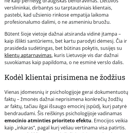
ne kaip pernelyg draugiškas bendravimas. Lietuvos
verslininkai, dirbantys su tarptautiniais klientais,
pastebi, kad užsienio rinkose empatija laikoma
profesionalumo dalimi, o ne asmeniniu bruožu.
Būtent šioje vietoje dažnai atsiranda vidinė įtampa –
kaip išlikti santūriems, bet kartu parodyti dėmesį. Čia ir
prasideda sudėtingas, bet būtinas pokytis, susijęs su
klientų aptarnavimas
, kuris Lietuvoje vis dar dažnai
suvokiamas kaip papildoma, o ne esminė verslo dalis.
Kodėl klientai prisimena ne žodžius
Vienas įdomesnių ir psichologijoje gerai dokumentuotų
faktų – žmonės dažnai neprisimena konkrečių žodžių
ar faktų, tačiau ilgai išsaugo emocinį įspūdį, kurį patyrė
bendraudami. Šis reiškinys psichologijoje vadinamas
emocinio atminties prioriteto efektu
. Emocijos veikia
kaip „inkaras“, pagal kurį vėliau vertinama visa patirtis.