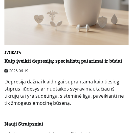
SVEIKATA
Kaip įveikti depresiją: specialistų patarimai ir būdai
2026-06-19
Depresija dažnai klaidingai suprantama kaip tiesiog
stiprus liūdesys ar nuotaikos svyravimai, tačiau iš
tikrųjų tai yra sudėtinga, sisteminė liga, paveikianti ne
tik žmogaus emocinę būseną,
Nauji Straipsniai