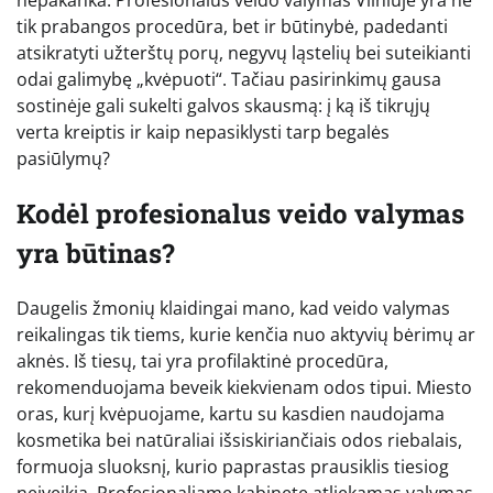
tik prabangos procedūra, bet ir būtinybė, padedanti
atsikratyti užterštų porų, negyvų ląstelių bei suteikianti
odai galimybę „kvėpuoti“. Tačiau pasirinkimų gausa
sostinėje gali sukelti galvos skausmą: į ką iš tikrųjų
verta kreiptis ir kaip nepasiklysti tarp begalės
pasiūlymų?
Kodėl profesionalus veido valymas
yra būtinas?
Daugelis žmonių klaidingai mano, kad veido valymas
reikalingas tik tiems, kurie kenčia nuo aktyvių bėrimų ar
aknės. Iš tiesų, tai yra profilaktinė procedūra,
rekomenduojama beveik kiekvienam odos tipui. Miesto
oras, kurį kvėpuojame, kartu su kasdien naudojama
kosmetika bei natūraliai išsiskiriančiais odos riebalais,
formuoja sluoksnį, kurio paprastas prausiklis tiesiog
neįveikia. Profesionaliame kabinete atliekamas valymas