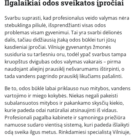
Ilgalaikiai odos sveikatos įpročiai
Svarbu suprasti, kad profesionalus veido valymas nėra
stebuklinga piliulė, išsprendžianti visas odos
problemas visam gyvenimui. Tai yra svarbi dėlionės
dalis, tačiau didžiausią įtaką odos būklei turi jūsų
kasdieniai įpročiai. Vilniuje gyvenantys žmonės
susiduria su taršesniu oru, todėl ypač svarbus tampa
kruopštus dvigubas odos valymas vakarais – pirma
naudojant aliejinį prausiklį nešvarumams ištirpinti, o
tada vandens pagrindo prausiklį likučiams pašalinti.
Be to, odos būklė labai priklauso nuo mitybos, vandens
vartojimo ir miego kokybės. Niekas negali pakeisti
subalansuotos mitybos ir pakankamo skysčių kiekio,
kurie padeda odai natūraliai atsinaujinti iš vidaus.
Profesionali pagalba kabinete ir sąmoninga priežiūra
namuose sudaro vientisą sistemą, kuri padeda išlaikyti
odą sveika ilgus metus. Rinkdamiesi specialistą Vilniuje,