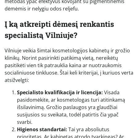
metodas ypač efektyvus kovojant su pigmentinėmis
dėmėmis ir nelygiu odos reljefu.
Į ką atkreipti dėmesį renkantis
specialistą Vilniuje?
Vilniuje veikia šimtai kosmetologijos kabinetų ir grožio
klinikų. Norint pasirinkti patikimą vietą, nereikėtų
pasitikėti vien tik patrauklia kaina ar nuotraukomis
socialiniuose tinkluose. Štai keli kriterijai, į kuriuos verta
atsižvelgti:
Specialisto kvalifikacija ir licencija:
Visada
pasidomėkite, ar kosmetologas turi atitinkamą
išsilavinimą. Grožio paslaugos yra glaudžiai
susijusios su sveikata, todėl patirtis čia ypač
svarbi.
Higienos standartai:
Tai yra absoliutus
prioritetas. Ar kabinetas atrodo tvarkingas? Ar