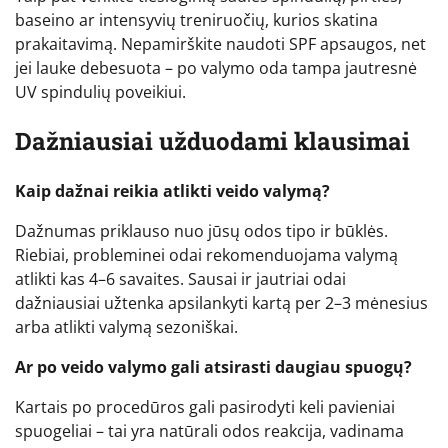
baseino ar intensyvių treniruočių, kurios skatina
prakaitavimą. Nepamirškite naudoti SPF apsaugos, net
jei lauke debesuota – po valymo oda tampa jautresnė
UV spindulių poveikiui.
Dažniausiai užduodami klausimai
Kaip dažnai reikia atlikti veido valymą?
Dažnumas priklauso nuo jūsų odos tipo ir būklės.
Riebiai, probleminei odai rekomenduojama valymą
atlikti kas 4–6 savaites. Sausai ir jautriai odai
dažniausiai užtenka apsilankyti kartą per 2–3 mėnesius
arba atlikti valymą sezoniškai.
Ar po veido valymo gali atsirasti daugiau spuogų?
Kartais po procedūros gali pasirodyti keli pavieniai
spuogeliai – tai yra natūrali odos reakcija, vadinama