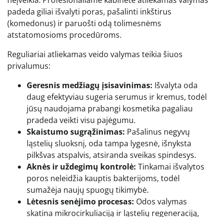
padeda giliai išvalyti poras, pašalinti inkštirus
(komedonus) ir paruošti odą tolimesnėms
atstatomosioms procedūroms.
Reguliariai atliekamas veido valymas teikia šiuos
privalumus:
Geresnis medžiagų įsisavinimas:
Išvalyta oda
daug efektyviau sugeria serumus ir kremus, todėl
jūsų naudojama prabangi kosmetika pagaliau
pradeda veikti visu pajėgumu.
Skaistumo sugrąžinimas:
Pašalinus negyvų
ląstelių sluoksnį, oda tampa lygesnė, išnyksta
pilkšvas atspalvis, atsiranda sveikas spindesys.
Aknės ir uždegimų kontrolė:
Tinkamai išvalytos
poros neleidžia kauptis bakterijoms, todėl
sumažėja naujų spuogų tikimybė.
Lėtesnis senėjimo procesas:
Odos valymas
skatina mikrocirkuliaciją ir ląstelių regeneraciją,