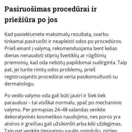
Pasiruošimas procedūrai ir
priežiūra po jos
Kad pasiektumėte maksimalų rezultatą, svarbu
tinkamai pasiruošti ir neapleisti odos po procedūros.
Prieš einant į valymą, rekomenduojama bent kelias
dienas nenaudoti stiprių šveitiklių ar rūgštinių
priemonių, kad oda nebūtų papildomai sudirginta. Taip
pat, jei turite rimtų odos problemų, prieš
registruojantis procedūrai verta pasikonsultuoti su
dermatologu.
Po veido valymo oda gali būti jautri ir šiek tiek
paraudusi – tai visiškai normalu, ypač po mechaninio
valymo. Per pirmąsias 24–48 valandas venkite
dekoratyvinės kosmetikos naudojimo, nes poros yra
atviros ir greičiau gali užsikimšti arba kilti uždegimas.
Taip pat venkite tiesioginių saulės spindulių, pirties,