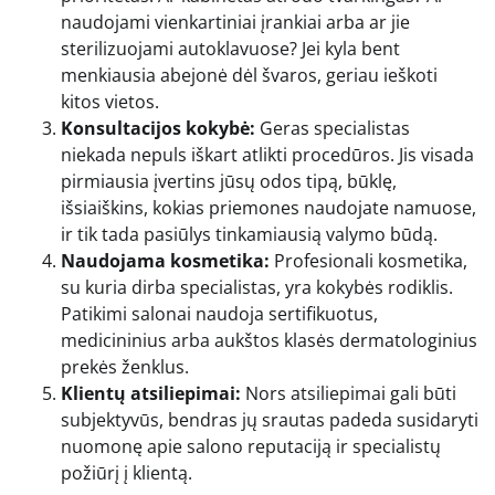
naudojami vienkartiniai įrankiai arba ar jie
sterilizuojami autoklavuose? Jei kyla bent
menkiausia abejonė dėl švaros, geriau ieškoti
kitos vietos.
Konsultacijos kokybė:
Geras specialistas
niekada nepuls iškart atlikti procedūros. Jis visada
pirmiausia įvertins jūsų odos tipą, būklę,
išsiaiškins, kokias priemones naudojate namuose,
ir tik tada pasiūlys tinkamiausią valymo būdą.
Naudojama kosmetika:
Profesionali kosmetika,
su kuria dirba specialistas, yra kokybės rodiklis.
Patikimi salonai naudoja sertifikuotus,
medicininius arba aukštos klasės dermatologinius
prekės ženklus.
Klientų atsiliepimai:
Nors atsiliepimai gali būti
subjektyvūs, bendras jų srautas padeda susidaryti
nuomonę apie salono reputaciją ir specialistų
požiūrį į klientą.