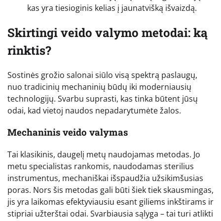
kas yra tiesioginis kelias į jaunatvišką išvaizdą.
Skirtingi veido valymo metodai: ką
rinktis?
Sostinės grožio salonai siūlo visą spektrą paslaugų,
nuo tradicinių mechaninių būdų iki moderniausių
technologijų. Svarbu suprasti, kas tinka būtent jūsų
odai, kad vietoj naudos nepadarytumėte žalos.
Mechaninis veido valymas
Tai klasikinis, daugelį metų naudojamas metodas. Jo
metu specialistas rankomis, naudodamas sterilius
instrumentus, mechaniškai išspaudžia užsikimšusias
poras. Nors šis metodas gali būti šiek tiek skausmingas,
jis yra laikomas efektyviausiu esant giliems inkštirams ir
stipriai užterštai odai. Svarbiausia sąlyga – tai turi atlikti