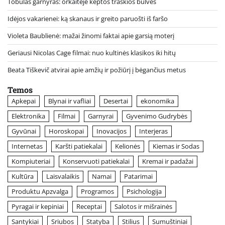
Tobulas garnyras: orkaitėje keptos traškios bulvės
Idėjos vakarienei: ką skanaus ir greito paruošti iš faršo
Violeta Baublienė: mažai žinomi faktai apie garsią moterį
Geriausi Nicolas Cage filmai: nuo kultinės klasikos iki hitų
Beata Tiškevič atvirai apie amžių ir požiūrį į bėgančius metus
Temos
Apkepai
Blynai ir vafliai
Desertai
ekonomika
Elektronika
Filmai
Garnyrai
Gyvenimo Gudrybės
Gyvūnai
Horoskopai
Inovacijos
Interjeras
Internetas
Karšti patiekalai
Kelionės
Kiemas ir Sodas
Kompiuteriai
Konservuoti patiekalai
Kremai ir padažai
Kultūra
Laisvalaikis
Namai
Patarimai
Produktu Apzvalga
Programos
Psichologija
Pyragai ir kepiniai
Receptai
Salotos ir mišrainės
Santykiai
Sriubos
Statyba
Stilius
Sumuštiniai