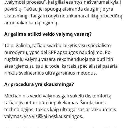
„valymosi procesu“, kai giliai esantys nešvarumai kyla į
paviršių. Tačiau jei spuogų atsiranda daug ir jie yra
skausmingi, tai gali rodyti netinkamai atliktą procedūrą
ar nepakankamą higieną.
Ar galima atlikti veido valymą vasarą?
Taip, galima, tačiau svarbu laikytis visų specialisto
nurodymų, ypač dėl SPF apsaugos naudojimo. Po
rūgštinių valymų vasarą rekomenduojama būti itin
atsargiems su saule, todėl kartais specialistai pataria
rinktis švelnesnius ultragarsinius metodus.
Ar procedūra yra skausminga?
Mechaninis veido valymas gali sukelti diskomfortą,
tačiau jis neturi būti nepakeliamas. Šiuolaikinės
technologijos, tokios kaip ultragarsas ar vakuuminis
valymas, yra visiškai neskausmingos.