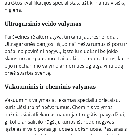
aukštos kvalifikacijos specialistas, užtikrinantis visišką
higieną.
Ultragarsinis veido valymas
Tai švelnesnė alternatyva, tinkanti jautresnei odai.
Ultragarsinės bangos „išjudina“ nešvarumus iš porų ir
pašalina paviršinį negyvų ląstelių sluoksnį be jokio
skausmo ar spaudimo. Tai puiki procedūra tiems, kurie
bijo mechaninio valymo ar nori tiesiog atgaivinti odą
prieš svarbią šventę.
Vakuuminis ir cheminis valymas
Vakuuminis valymas atliekamas specialiu prietaisu,
kuris „išsiurbia“ nešvarumus. Cheminis valymas
dažniausiai atliekamas naudojant rūgštis (pavyzdžiui,
glikolio ar salicilo rūgštį), kurios ištirpdo negyvas
ląsteles ir valo poras giliuose sluoksniuose. Pastarasis