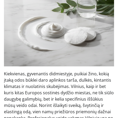
Kiekvienas, gyvenantis didmiestyje, puikiai žino, kokią
įtaką odos būklei daro aplinkos tarša, dulkės, kintantis
klimatas ir nuolatinis skubėjimas. Vilnius, kaip ir bet
kuris kitas Europos sostinės dydžio miestas, ne tik siūlo
daugybę galimybių, bet ir kelia specifinius iššūkius
mūsų veido odai. Norint išlaikyti sveiką, švytinčią ir
elastingą odą, vien namų priežiūros priemonių dažnai
nepakanka. Profesionalus veido valymas Vilniuje yra ne