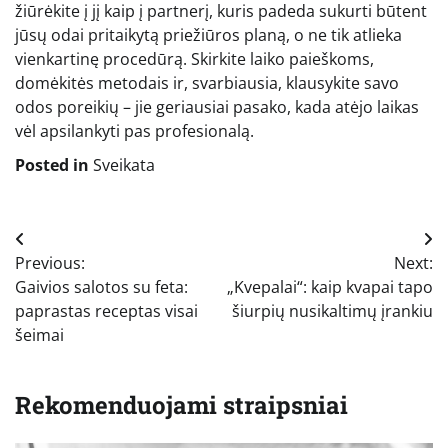
žiūrėkite į jį kaip į partnerį, kuris padeda sukurti būtent
jūsų odai pritaikytą priežiūros planą, o ne tik atlieka
vienkartinę procedūrą. Skirkite laiko paieškoms,
domėkitės metodais ir, svarbiausia, klausykite savo
odos poreikių – jie geriausiai pasako, kada atėjo laikas
vėl apsilankyti pas profesionalą.
Posted in
Sveikata
Navigacija
Previous:
Next:
tarp
Gaivios salotos su feta:
„Kvepalai“: kaip kvapai tapo
įrašų
paprastas receptas visai
šiurpių nusikaltimų įrankiu
šeimai
Rekomenduojami straipsniai