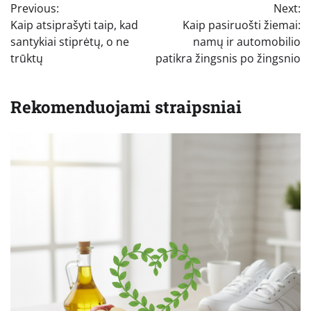
Previous:
Next:
tarp
Kaip atsiprašyti taip, kad
Kaip pasiruošti žiemai:
įrašų
santykiai stiprėtų, o ne
namų ir automobilio
trūktų
patikra žingsnis po žingsnio
Rekomenduojami straipsniai