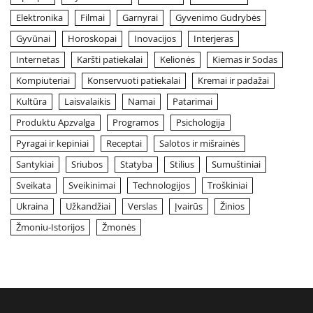
Elektronika
Filmai
Garnyrai
Gyvenimo Gudrybės
Gyvūnai
Horoskopai
Inovacijos
Interjeras
Internetas
Karšti patiekalai
Kelionės
Kiemas ir Sodas
Kompiuteriai
Konservuoti patiekalai
Kremai ir padažai
Kultūra
Laisvalaikis
Namai
Patarimai
Produktu Apzvalga
Programos
Psichologija
Pyragai ir kepiniai
Receptai
Salotos ir mišrainės
Santykiai
Sriubos
Statyba
Stilius
Sumuštiniai
Sveikata
Sveikinimai
Technologijos
Troškiniai
Ukraina
Užkandžiai
Verslas
Įvairūs
Žinios
Žmoniu-Istorijos
Žmonės