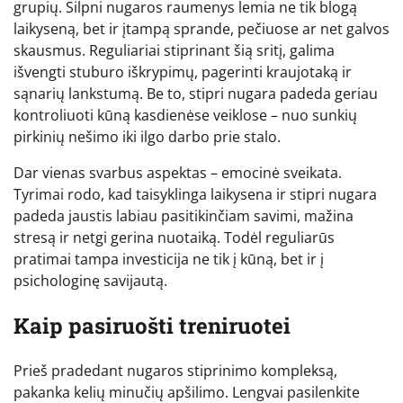
grupių. Silpni nugaros raumenys lemia ne tik blogą
laikyseną, bet ir įtampą sprande, pečiuose ar net galvos
skausmus. Reguliariai stiprinant šią sritį, galima
išvengti stuburo iškrypimų, pagerinti kraujotaką ir
sąnarių lankstumą. Be to, stipri nugara padeda geriau
kontroliuoti kūną kasdienėse veiklose – nuo sunkių
pirkinių nešimo iki ilgo darbo prie stalo.
Dar vienas svarbus aspektas – emocinė sveikata.
Tyrimai rodo, kad taisyklinga laikysena ir stipri nugara
padeda jaustis labiau pasitikinčiam savimi, mažina
stresą ir netgi gerina nuotaiką. Todėl reguliarūs
pratimai tampa investicija ne tik į kūną, bet ir į
psichologinę savijautą.
Kaip pasiruošti treniruotei
Prieš pradedant nugaros stiprinimo kompleksą,
pakanka kelių minučių apšilimo. Lengvai pasilenkite