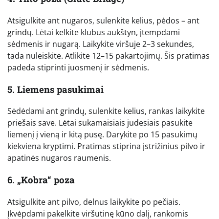
Atsigulkite ant nugaros, sulenkite kelius, pėdos – ant
grindų. Lėtai kelkite klubus aukštyn, įtempdami
sėdmenis ir nugarą. Laikykite viršuje 2–3 sekundes,
tada nuleiskite. Atlikite 12–15 pakartojimų. Šis pratimas
padeda stiprinti juosmenį ir sėdmenis.
5. Liemens pasukimai
Sėdėdami ant grindų, sulenkite kelius, rankas laikykite
priešais save. Lėtai sukamaisiais judesiais pasukite
liemenį į vieną ir kitą pusę. Darykite po 15 pasukimų
kiekviena kryptimi. Pratimas stiprina įstrižinius pilvo ir
apatinės nugaros raumenis.
6. „Kobra“ poza
Atsigulkite ant pilvo, delnus laikykite po pečiais.
Įkvėpdami pakelkite viršutinę kūno dalį, rankomis