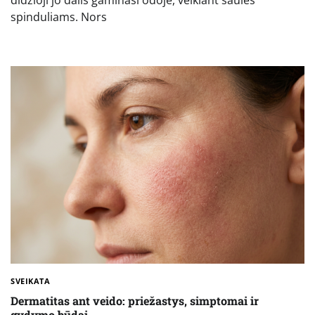
didžioji jo dalis gaminasi odoje, veikiant saulės
spinduliams. Nors
SVEIKATA
Dermatitas ant veido: priežastys, simptomai ir
gydymo būdai