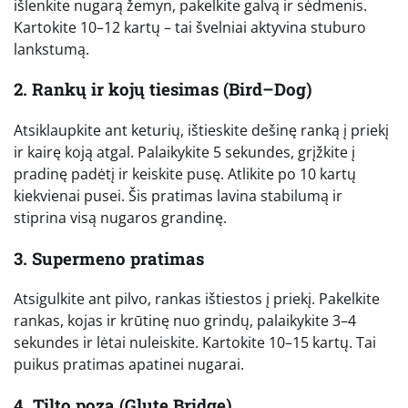
išlenkite nugarą žemyn, pakelkite galvą ir sėdmenis.
Kartokite 10–12 kartų – tai švelniai aktyvina stuburo
lankstumą.
2. Rankų ir kojų tiesimas (Bird–Dog)
Atsiklaupkite ant keturių, ištieskite dešinę ranką į priekį
ir kairę koją atgal. Palaikykite 5 sekundes, grįžkite į
pradinę padėtį ir keiskite pusę. Atlikite po 10 kartų
kiekvienai pusei. Šis pratimas lavina stabilumą ir
stiprina visą nugaros grandinę.
3. Supermeno pratimas
Atsigulkite ant pilvo, rankas ištiestos į priekį. Pakelkite
rankas, kojas ir krūtinę nuo grindų, palaikykite 3–4
sekundes ir lėtai nuleiskite. Kartokite 10–15 kartų. Tai
puikus pratimas apatinei nugarai.
4. Tilto poza (Glute Bridge)