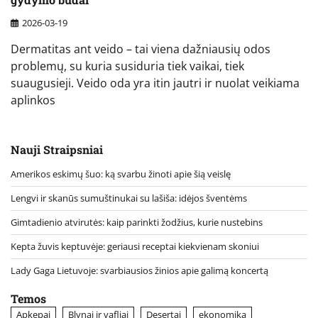
2026-03-19
Dermatitas ant veido – tai viena dažniausių odos
problemų, su kuria susiduria tiek vaikai, tiek
suaugusieji. Veido oda yra itin jautri ir nuolat veikiama
aplinkos
Nauji Straipsniai
Amerikos eskimų šuo: ką svarbu žinoti apie šią veislę
Lengvi ir skanūs sumuštinukai su lašiša: idėjos šventėms
Gimtadienio atvirutės: kaip parinkti žodžius, kurie nustebins
Kepta žuvis keptuvėje: geriausi receptai kiekvienam skoniui
Lady Gaga Lietuvoje: svarbiausios žinios apie galimą koncertą
Temos
Apkepai
Blynai ir vafliai
Desertai
ekonomika