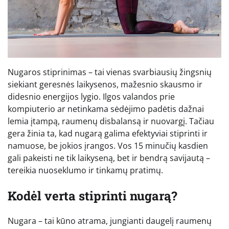
Nugaros stiprinimas – tai vienas svarbiausių žingsnių
siekiant geresnės laikysenos, mažesnio skausmo ir
didesnio energijos lygio. Ilgos valandos prie
kompiuterio ar netinkama sėdėjimo padėtis dažnai
lemia įtampą, raumenų disbalansą ir nuovargį. Tačiau
gera žinia ta, kad nugarą galima efektyviai stiprinti ir
namuose, be jokios įrangos. Vos 15 minučių kasdien
gali pakeisti ne tik laikyseną, bet ir bendrą savijautą –
tereikia nuoseklumo ir tinkamų pratimų.
Kodėl verta stiprinti nugarą?
Nugara – tai kūno atrama, jungianti daugelį raumenų