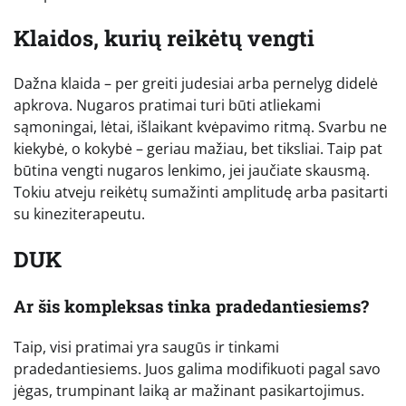
Klaidos, kurių reikėtų vengti
Dažna klaida – per greiti judesiai arba pernelyg didelė
apkrova. Nugaros pratimai turi būti atliekami
sąmoningai, lėtai, išlaikant kvėpavimo ritmą. Svarbu ne
kiekybė, o kokybė – geriau mažiau, bet tiksliai. Taip pat
būtina vengti nugaros lenkimo, jei jaučiate skausmą.
Tokiu atveju reikėtų sumažinti amplitudę arba pasitarti
su kineziterapeutu.
DUK
Ar šis kompleksas tinka pradedantiesiems?
Taip, visi pratimai yra saugūs ir tinkami
pradedantiesiems. Juos galima modifikuoti pagal savo
jėgas, trumpinant laiką ar mažinant pasikartojimus.