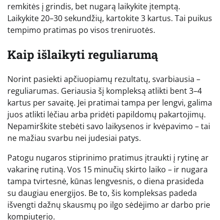
remkitės į grindis, bet nugarą laikykite įtemptą.
Laikykite 20–30 sekundžių, kartokite 3 kartus. Tai puikus
tempimo pratimas po visos treniruotės.
Kaip išlaikyti reguliarumą
Norint pasiekti apčiuopiamų rezultatų, svarbiausia –
reguliarumas. Geriausia šį kompleksą atlikti bent 3–4
kartus per savaitę. Jei pratimai tampa per lengvi, galima
juos atlikti lėčiau arba pridėti papildomų pakartojimų.
Nepamirškite stebėti savo laikysenos ir kvėpavimo – tai
ne mažiau svarbu nei judesiai patys.
Patogu nugaros stiprinimo pratimus įtraukti į rytinę ar
vakarinę rutiną. Vos 15 minučių skirto laiko – ir nugara
tampa tvirtesnė, kūnas lengvesnis, o diena prasideda
su daugiau energijos. Be to, šis kompleksas padeda
išvengti dažnų skausmų po ilgo sėdėjimo ar darbo prie
kompiuterio.