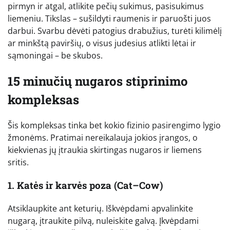
pirmyn ir atgal, atlikite pečių sukimus, pasisukimus
liemeniu. Tikslas – sušildyti raumenis ir paruošti juos
darbui. Svarbu dėvėti patogius drabužius, turėti kilimėlį
ar minkštą paviršių, o visus judesius atlikti lėtai ir
sąmoningai – be skubos.
15 minučių nugaros stiprinimo
kompleksas
Šis kompleksas tinka bet kokio fizinio pasirengimo lygio
žmonėms. Pratimai nereikalauja jokios įrangos, o
kiekvienas jų įtraukia skirtingas nugaros ir liemens
sritis.
1. Katės ir karvės poza (Cat–Cow)
Atsiklaupkite ant keturių. Iškvėpdami apvalinkite
nugarą, įtraukite pilvą, nuleiskite galvą. Įkvėpdami