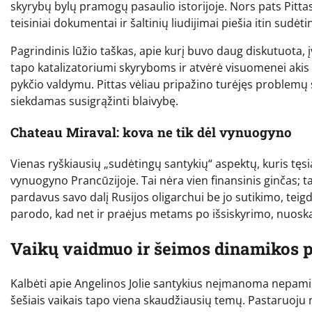
skyrybų bylų pramogų pasaulio istorijoje. Nors pats Pitta
teisiniai dokumentai ir šaltinių liudijimai piešia itin sudėt
Pagrindinis lūžio taškas, apie kurį buvo daug diskutuota, 
tapo katalizatoriumi skyryboms ir atvėrė visuomenei akis 
pykčio valdymu. Pittas vėliau pripažino turėjęs problemų s
siekdamas susigrąžinti blaivybę.
Chateau Miraval: kova ne tik dėl vynuogyno
Vienas ryškiausių „sudėtingų santykių“ aspektų, kuris tęsia
vynuogyno Prancūzijoje. Tai nėra vien finansinis ginčas; tai
pardavus savo dalį Rusijos oligarchui be jo sutikimo, teig
parodo, kad net ir praėjus metams po išsiskyrimo, nuosk
Vaikų vaidmuo ir šeimos dinamikos 
Kalbėti apie Angelinos Jolie santykius neįmanoma nepamini
šešiais vaikais tapo viena skaudžiausių temų. Pastaruoju