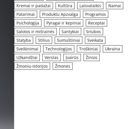
Kremai ir padažai
Kultūra
Laisvalaikis
Namai
Patarimai
Produktu Apzvalga
Programos
Psichologija
Pyragai ir kepiniai
Receptai
Salotos ir mišrainės
Santykiai
Sriubos
Statyba
Stilius
Sumuštiniai
Sveikata
Sveikinimai
Technologijos
Troškiniai
Ukraina
Užkandžiai
Verslas
Įvairūs
Žinios
Žmoniu-Istorijos
Žmonės