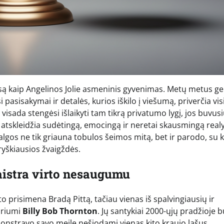
są kaip Angelinos Jolie asmeninis gyvenimas. Metų metus ge
 pasisakymai ir detalės, kurios iškilo į viešumą, priverčia vis
 visada stengėsi išlaikyti tam tikrą privatumo lygį, jos buvus
ai atskleidžia sudėtingą, emocingą ir neretai skausmingą real
algos ne tik griauna tobulos šeimos mitą, bet ir parodo, su k
 ryškiausios žvaigždės.
aistra virto nesaugumu
to prisimena Bradą Pittą, tačiau vienas iš spalvingiausių ir
oriumi
Billy Bob Thornton
. Jų santykiai 2000-ųjų pradžioje 
monstravo savo meilę nešiodami vienas kito kraujo lašus