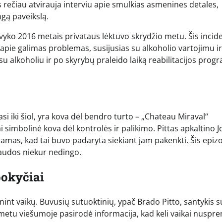
s rečiau atvirauja interviu apie smulkias asmenines detales,
ingą paveikslą.
įvyko 2016 metais privataus lėktuvo skrydžio metu. Šis incid
apie galimas problemas, susijusias su alkoholio vartojimu ir
u alkoholiu ir po skyrybų praleido laiką reabilitacijos prog
si iki šiol, yra kova dėl bendro turto – „Chateau Miraval“
 simbolinė kova dėl kontrolės ir palikimo. Pittas apkaltino Jo
damas, kad tai buvo padaryta siekiant jam pakenkti. Šis epiz
audos niekur nedingo.
pokyčiai
nt vaikų. Buvusių sutuoktinių, ypač Brado Pitto, santykis s
 metu viešumoje pasirodė informacija, kad keli vaikai nuspr