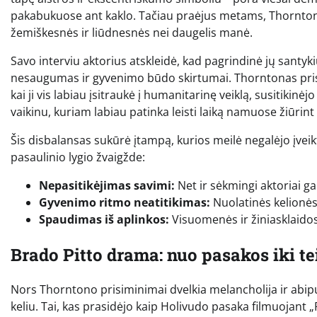
pakabukuose ant kaklo. Tačiau praėjus metams, Thorntonas
žemiškesnės ir liūdnesnės nei daugelis manė.
Savo interviu aktorius atskleidė, kad pagrindinė jų santyki
nesaugumas ir gyvenimo būdo skirtumai. Thorntonas pris
kai ji vis labiau įsitraukė į humanitarinę veiklą, susitikinėj
vaikinu, kuriam labiau patinka leisti laiką namuose žiūrint
Šis disbalansas sukūrė įtampą, kurios meilė negalėjo įveikt
pasaulinio lygio žvaigžde:
Nepasitikėjimas savimi:
Net ir sėkmingi aktoriai ga
Gyvenimo ritmo neatitikimas:
Nuolatinės kelionės
Spaudimas iš aplinkos:
Visuomenės ir žiniasklaido
Brado Pitto drama: nuo pasakos iki te
Nors Thorntono prisiminimai dvelkia melancholija ir abip
keliu. Tai, kas prasidėjo kaip Holivudo pasaka filmuojant „