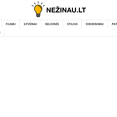
FILMAI
GYVŪNAI
KELIONĖS
STILIUS
SVEIKINIMAI
PA
I