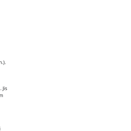
.).
 Jis
am
i