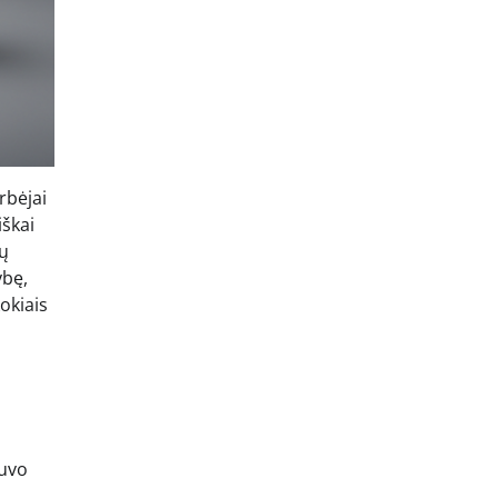
rbėjai
iškai
ių
ybę,
okiais
buvo