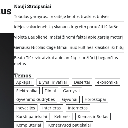
Nauji Straipsniai
ius
Tobulas garnyras: orkaitėje keptos traškios bulvės
Idėjos vakarienei: ką skanaus ir greito paruošti iš faršo
Violeta Baublienė: mažai žinomi faktai apie garsią moterį
Geriausi Nicolas Cage filmai: nuo kultinės klasikos iki hitų
Beata Tiškevič atvirai apie amžių ir požiūrį į bėgančius
metus
Temos
Apkepai
Blynai ir vafliai
Desertai
ekonomika
Elektronika
Filmai
Garnyrai
Gyvenimo Gudrybės
Gyvūnai
Horoskopai
Inovacijos
Interjeras
Internetas
Karšti patiekalai
Kelionės
Kiemas ir Sodas
Kompiuteriai
Konservuoti patiekalai