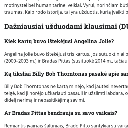
motinystei bei humanitarinei veiklai. Vyrui, norinčiam būti šal
traumas. Kaip rodo istorija, tai yra užduotis, kurią įveikti
Dažniausiai užduodami klausimai (D
Kiek kartų buvo ištekėjusi Angelina Jolie?
Angelina Jolie buvo ištekėjusi tris kartus. Jos sutuoktinia
(2000–2003 m.) ir Bradas Pittas (susituokė 2014 m., tačia
Ką tiksliai Billy Bob Thorntonas pasakė apie sa
Billy Bob Thorntonas ne kartą minėjo, kad jautėsi nevertas
teigė, kad ji norėjo užkariauti pasaulį ir užsiimti labdara
didelį nerimą ir nepasitikėjimą savimi.
Ar Bradas Pittas bendrauja su savo vaikais?
Remiantis įvairiais šaltiniais, Brado Pitto santykiai su vaika