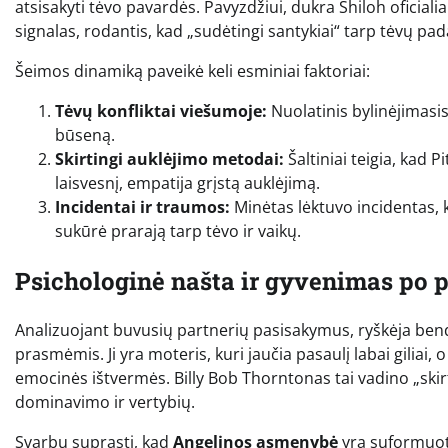
atsisakyti tėvo pavardės. Pavyzdžiui, dukra Shiloh oficialiai
signalas, rodantis, kad „sudėtingi santykiai“ tarp tėvų pad
Šeimos dinamiką paveikė keli esminiai faktoriai:
Tėvų konfliktai viešumoje:
Nuolatinis bylinėjimasis
būseną.
Skirtingi auklėjimo metodai:
Šaltiniai teigia, kad 
laisvesnį, empatija grįstą auklėjimą.
Incidentai ir traumos:
Minėtas lėktuvo incidentas, k
sukūrė prarają tarp tėvo ir vaikų.
Psichologinė našta ir gyvenimas po 
Analizuojant buvusių partnerių pasisakymus, ryškėja bendr
prasmėmis. Ji yra moteris, kuri jaučia pasaulį labai giliai, o
emocinės ištvermės. Billy Bob Thorntonas tai vadino „skirti
dominavimo ir vertybių.
Svarbu suprasti, kad
Angelinos asmenybė
yra suformuota