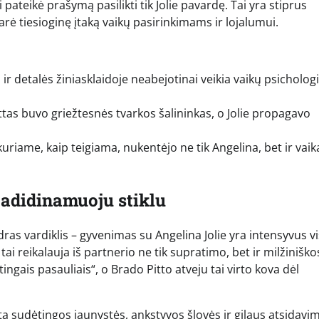
 pateikė prašymą pasilikti tik Jolie pavardę. Tai yra stiprus
arė tiesioginę įtaką vaikų pasirinkimams ir lojalumui.
 ir detalės žiniasklaidoje neabejotinai veikia vaikų psicholog
Pittas buvo griežtesnės tvarkos šalininkas, o Jolie propagavo
uriame, kaip teigiama, nukentėjo ne tik Angelina, bet ir vaika
padidinamuoju stiklu
as vardiklis – gyvenimas su Angelina Jolie yra intensyvus v
 tai reikalauja iš partnerio ne tik supratimo, bet ir milžiniško
ngais pasauliais“, o Brado Pitto atveju tai virto kova dėl
 sudėtingos jaunystės, ankstyvos šlovės ir gilaus atsidavi