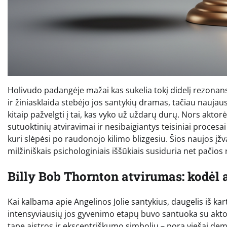
Holivudo padangėje mažai kas sukelia tokį didelį rezonan
ir žiniasklaida stebėjo jos santykių dramas, tačiau naujausi
kitaip pažvelgti į tai, kas vyko už uždarų durų. Nors aktorė
sutuoktinių atviravimai ir nesibaigiantys teisiniai proces
kuri slėpėsi po raudonojo kilimo blizgesiu. Šios naujos įžv
milžiniškais psichologiniais iššūkiais susiduria net pačios
Billy Bob Thornton atvirumas: kodėl 
Kai kalbama apie Angelinos Jolie santykius, daugelis iš kar
intensyviausių jos gyvenimo etapų buvo santuoka su akt
tapę aistros ir ekscentriškumo simboliu – pora viešai de