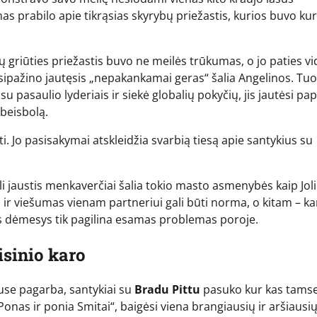
 prabilo apie tikrąsias skyrybų priežastis, kurios buvo kur
ų griūties priežastis buvo ne meilės trūkumas, o jo paties vi
ipažino jautęsis „nepakankamai geras“ šalia Angelinos. Tu
o su pasaulio lyderiais ir siekė globalių pokyčių, jis jautėsi pa
 beisbolą.
i. Jo pasisakymai atskleidžia svarbią tiesą apie santykius su
li jaustis menkaverčiai šalia tokio masto asmenybės kaip Joli
 ir viešumas vienam partneriui gali būti norma, o kitam – k
s dėmesys tik pagilina esamas problemas poroje.
isinio karo
use pagarba, santykiai su
Bradu Pittu
pasuko kur kas tams
Ponas ir ponia Smitai“, baigėsi viena brangiausių ir aršiausi