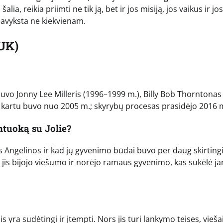
ia, reikia priimti ne tik ją, bet ir jos misiją, jos vaikus ir jos
 pavyksta ne kiekvienam.
UK)
i buvo Jonny Lee Milleris (1996–1999 m.), Billy Bob Thorntonas
u kartu buvo nuo 2005 m.; skyrybų procesas prasidėjo 2016 m
ntuoką su Jolie?
 Angelinos ir kad jų gyvenimo būdai buvo per daug skirtingi.
, o jis bijojo viešumo ir norėjo ramaus gyvenimo, kas sukėlė j
is yra sudėtingi ir įtempti. Nors jis turi lankymo teises, vieša