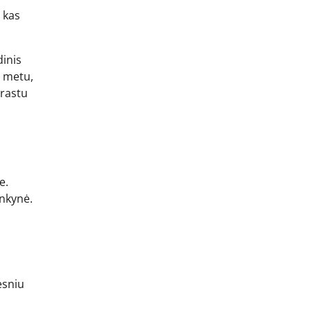
 kas
dinis
o metu,
prastu
e.
ankynė.
esniu
ų