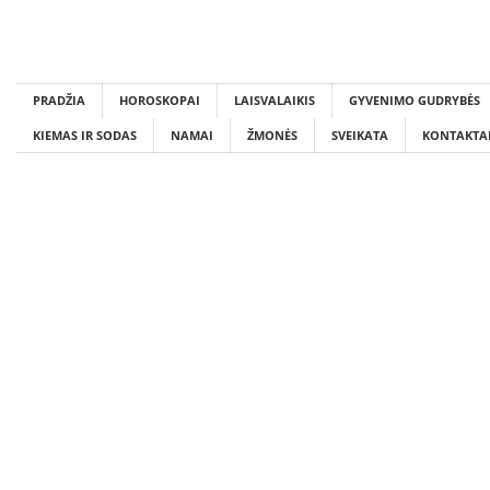
Skip
to
content
PRADŽIA
HOROSKOPAI
LAISVALAIKIS
GYVENIMO GUDRYBĖS
KIEMAS IR SODAS
NAMAI
ŽMONĖS
SVEIKATA
KONTAKTA