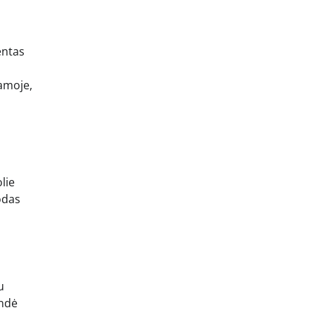
entas
ramoje,
lie
odas
u
endė