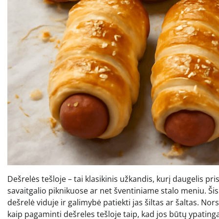
Dešrelės tešloje – tai klasikinis užkandis, kurį daugelis pri
savaitgalio piknikuose ar net šventiniame stalo meniu. Šis
dešrelė viduje ir galimybė patiekti jas šiltas ar šaltas. N
kaip pagaminti dešreles tešloje taip, kad jos būtų ypating