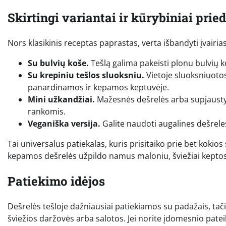
Skirtingi variantai ir kūrybiniai pried
Nors klasikinis receptas paprastas, verta išbandyti įvairias
Su bulvių koše.
Tešlą galima pakeisti plonu bulvių ko
Su krepiniu tešlos sluoksniu.
Vietoje sluoksniuotos
panardinamos ir kepamos keptuvėje.
Mini užkandžiai.
Mažesnės dešrelės arba supjaustyt
rankomis.
Veganiška versija.
Galite naudoti augalines dešreles
Tai universalus patiekalas, kuris prisitaiko prie bet kokio
kepamos dešrelės užpildo namus maloniu, šviežiai keptos
Patiekimo idėjos
Dešrelės tešloje dažniausiai patiekiamos su padažais, tači
šviežios daržovės arba salotos. Jei norite įdomesnio pateik