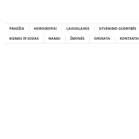
Skip
to
content
PRADŽIA
HOROSKOPAI
LAISVALAIKIS
GYVENIMO GUDRYBĖS
KIEMAS IR SODAS
NAMAI
ŽMONĖS
SVEIKATA
KONTAKTA