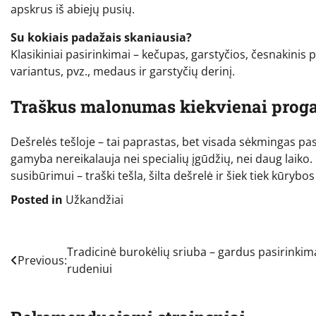
apskrus iš abiejų pusių.
Su kokiais padažais skaniausia?
Klasikiniai pasirinkimai – kečupas, garstyčios, česnakinis
variantus, pvz., medaus ir garstyčių derinį.
Traškus malonumas kiekvienai proga
Dešrelės tešloje – tai paprastas, bet visada sėkmingas pa
gamyba nereikalauja nei specialių įgūdžių, nei daug laiko
susibūrimui – traški tešla, šilta dešrelė ir šiek tiek kūryb
Posted in
Užkandžiai
Navigacija
Tradicinė burokėlių sriuba – gardus pasirinkim
Previous:
rudeniui
tarp
įrašų