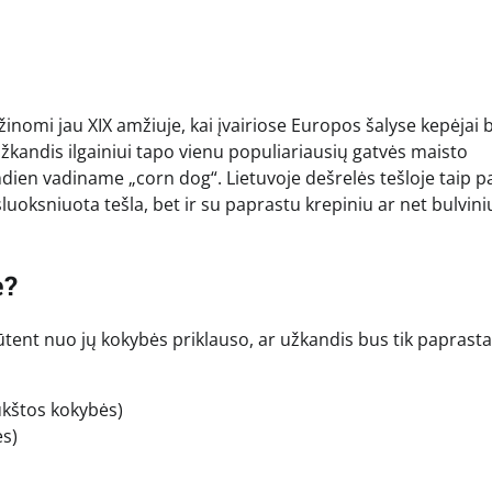
o žinomi jau XIX amžiuje, kai įvairiose Europos šalyse kepėjai
užkandis ilgainiui tapo vienu populiariausių gatvės maisto
andien vadiname „corn dog“. Lietuvoje dešrelės tešloje taip p
sluoksniuota tešla, bet ir su paprastu krepiniu ar net bulvini
e?
būtent nuo jų kokybės priklauso, ar užkandis bus tik paprasta
aukštos kokybės)
ės)