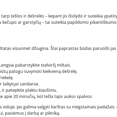
 tarp tešlos ir dešrelės – kepant jis išsilydo ir suteikia ypati
u kečupo ar garstyčių – tai suteikia papildomo pikantiškumo
ltatas visuomet džiugina. Štai paprastas būdas paruošti jas
Lengvai pabarstykite stalviršį miltais.
būtų patogu suvynioti kiekvieną dešrelę.
riekelę.
r laikytųsi sandariai.
ir patepkite plaktu kiaušiniu.
e apie 20 minučių, kol tešla taps aukso spalvos.
os viduje. Jas galima valgyti karštas su mėgstamais padažais 
i, pasiėmus į darbą ar pikniką.