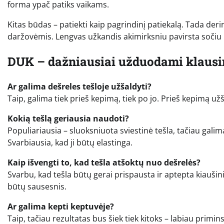
forma ypač patiks vaikams.
Kitas būdas – patiekti kaip pagrindinį patiekalą. Tada deri
daržovėmis. Lengvas užkandis akimirksniu pavirsta sočiu 
DUK – dažniausiai užduodami klaus
Ar galima dešreles tešloje užšaldyti?
Taip, galima tiek prieš kepimą, tiek po jo. Prieš kepimą užša
Kokią tešlą geriausia naudoti?
Populiariausia – sluoksniuota sviestinė tešla, tačiau galim
Svarbiausia, kad ji būtų elastinga.
Kaip išvengti to, kad tešla atšoktų nuo dešrelės?
Svarbu, kad tešla būtų gerai prispausta ir aptepta kiaušini
būtų sausesnis.
Ar galima kepti keptuvėje?
Taip, tačiau rezultatas bus šiek tiek kitoks – labiau primin