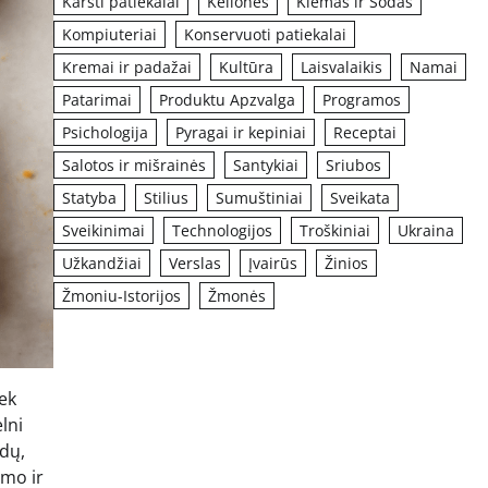
Karšti patiekalai
Kelionės
Kiemas ir Sodas
Kompiuteriai
Konservuoti patiekalai
Kremai ir padažai
Kultūra
Laisvalaikis
Namai
Patarimai
Produktu Apzvalga
Programos
Psichologija
Pyragai ir kepiniai
Receptai
Salotos ir mišrainės
Santykiai
Sriubos
Statyba
Stilius
Sumuštiniai
Sveikata
Sveikinimai
Technologijos
Troškiniai
Ukraina
Užkandžiai
Verslas
Įvairūs
Žinios
Žmoniu-Istorijos
Žmonės
iek
lni
ūdų,
umo ir