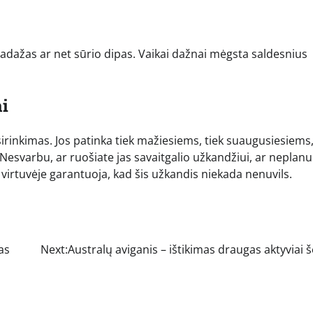
 padažas ar net sūrio dipas. Vaikai dažnai mėgsta saldesnius
i
sirinkimas. Jos patinka tiek mažiesiems, tiek suaugusiesiems
. Nesvarbu, ar ruošiate jas savaitgalio užkandžiui, ar nepla
os virtuvėje garantuoja, kad šis užkandis niekada nenuvils.
as
Next:
Australų aviganis – ištikimas draugas aktyviai 