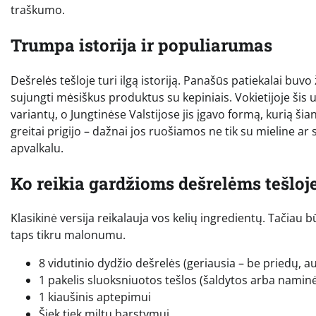
traškumo.
Trumpa istorija ir populiarumas
Dešrelės tešloje turi ilgą istoriją. Panašūs patiekalai buv
sujungti mėsiškus produktus su kepiniais. Vokietijoje šis 
variantų, o Jungtinėse Valstijose jis įgavo formą, kurią ši
greitai prigijo – dažnai jos ruošiamos ne tik su mieline ar 
apvalkalu.
Ko reikia gardžioms dešrelėms tešloj
Klasikinė versija reikalauja vos kelių ingredientų. Tačiau 
taps tikru malonumu.
8 vidutinio dydžio dešrelės (geriausia – be priedų, 
1 pakelis sluoksniuotos tešlos (šaldytos arba namin
1 kiaušinis aptepimui
Šiek tiek miltų barstymui