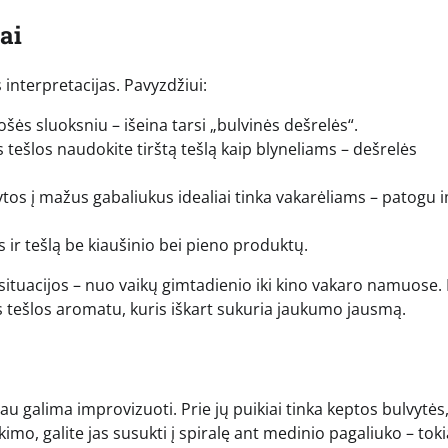
ai
 interpretacijas. Pavyzdžiui:
šės sluoksniu – išeina tarsi „bulvinės dešrelės“.
 tešlos naudokite tirštą tešlą kaip blyneliams – dešrelės
os į mažus gabaliukus idealiai tinka vakarėliams – patogu i
 ir tešlą be kiaušinio bei pieno produktų.
s situacijos – nuo vaikų gimtadienio iki kino vakaro namuose. 
 tešlos aromatu, kuris iškart sukuria jaukumo jausmą.
au galima improvizuoti. Prie jų puikiai tinka keptos bulvytės
imo, galite jas susukti į spiralę ant medinio pagaliuko – toki