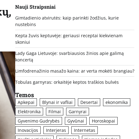
Nauji Straipsniai
kų,
Gimtadienio atvirutės: kaip parinkti žodžius, kurie
nustebins
Kepta žuvis keptuvėje: geriausi receptai kiekvienam
skoniui
Lady Gaga Lietuvoje: svarbiausios žinios apie galimą
koncertą
Limfodrenažinio masažo kaina: ar verta mokėti brangiau?
Tobulas garnyras: orkaitėje keptos traškios bulvės
Temos
Apkepai
Blynai ir vafliai
Desertai
ekonomika
Elektronika
Filmai
Garnyrai
Gyvenimo Gudrybės
Gyvūnai
Horoskopai
Inovacijos
Interjeras
Internetas