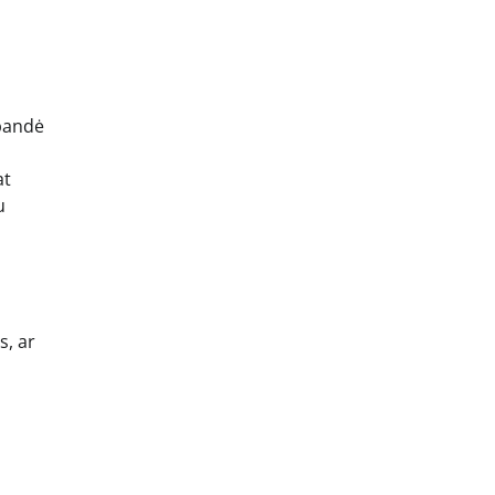
 bandė
at
u
s, ar