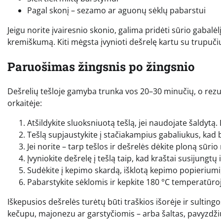
Pagal skonį – sezamo ar aguonų sėklų pabarstui
Jeigu norite įvairesnio skonio, galima pridėti sūrio gabalėlį
kremiškumą. Kiti mėgsta įvynioti dešrelę kartu su trupuči
Paruošimas žingsnis po žingsnio
Dešrelių tešloje gamyba trunka vos 20–30 minučių, o rezu
orkaitėje:
Atšildykite sluoksniuotą tešlą, jei naudojate šaldytą. 
Tešlą supjaustykite į stačiakampius gabaliukus, kad 
Jei norite – tarp tešlos ir dešrelės dėkite ploną sūrio 
Įvyniokite dešrelę į tešlą taip, kad kraštai susijungtų i
Sudėkite į kepimo skardą, išklotą kepimo popieriumi, 
Pabarstykite sėklomis ir kepkite 180 °C temperatūroj
Iškepusios dešrelės turėtų būti traškios išorėje ir sulting
kečupu, majonezu ar garstyčiomis – arba šaltas, pavyzdžiu