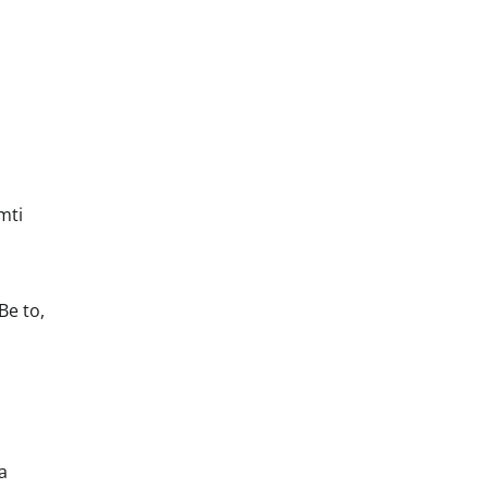
mti
Be to,
,
a