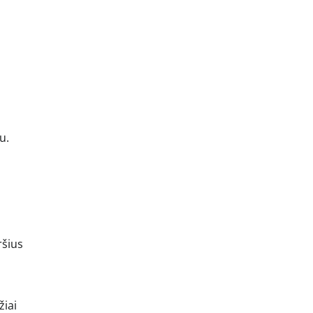
u.
ršius
žiai