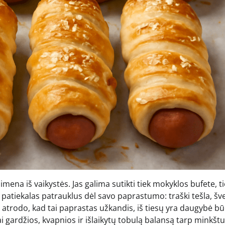
simena iš vaikystės. Jas galima sutikti tiek mokyklos bufete, t
 patiekalas patrauklus dėl savo paprastumo: traški tešla, šve
ors atrodo, kad tai paprastas užkandis, iš tiesų yra daugybė b
ai gardžios, kvapnios ir išlaikytų tobulą balansą tarp minkšt