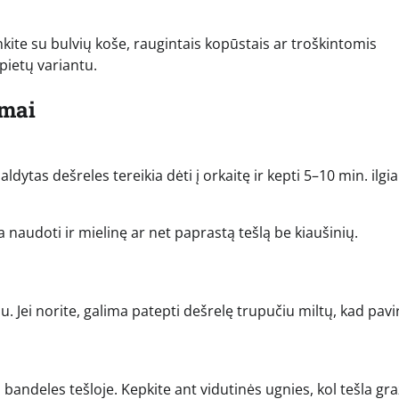
nkite su bulvių koše, raugintais kopūstais ar troškintomis
pietų variantu.
imai
ldytas dešreles tereikia dėti į orkaitę ir kepti 5–10 min. ilgia
a naudoti ir mielinę ar net paprastą tešlą be kiaušinių.
u. Jei norite, galima patepti dešrelę trupučiu miltų, kad pavi
s bandeles tešloje. Kepkite ant vidutinės ugnies, kol tešla gra