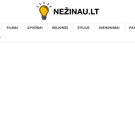
FILMAI
GYVŪNAI
KELIONĖS
STILIUS
SVEIKINIMAI
PA
I