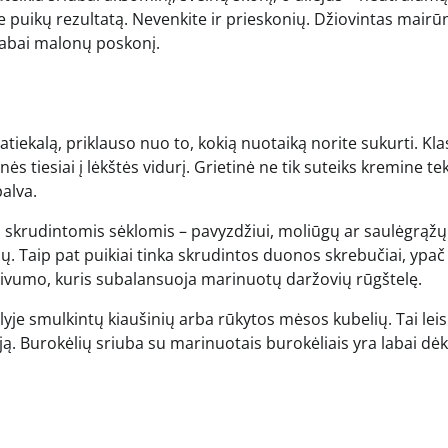
te puikų rezultatą. Nevenkite ir prieskonių. Džiovintas mairū
t labai malonų poskonį.
patiekalą, priklauso nuo to, kokią nuotaiką norite sukurti. Klas
ės tiesiai į lėkštės vidurį. Grietinė ne tik suteiks kremine te
palva.
ą skrudintomis sėklomis – pavyzdžiui, moliūgų ar saulėgrąžų.
. Taip pat puikiai tinka skrudintos duonos skrebučiai, ypač j
 gaivumo, kuris subalansuoja marinuotų daržovių rūgštelę.
elyje smulkintų kiaušinių arba rūkytos mėsos kubelių. Tai leis
ą. Burokėlių sriuba su marinuotais burokėliais yra labai dė