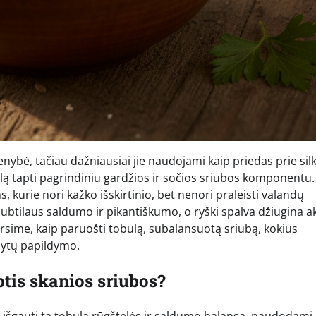
enybė, tačiau dažniausiai jie naudojami kaip priedas prie silk
alą tapti pagrindiniu gardžios ir sočios sriubos komponentu.
 kurie nori kažko išskirtinio, bet nenori praleisti valandų
subtilaus saldumo ir pikantiškumo, o ryški spalva džiugina ak
arsime, kaip paruošti tobulą, subalansuotą sriubą, kokius
ašytų papildymo.
ptis skanios sriubos?
 išgauti tą tobulą rūgštelės ir saldumo balansą, naudodami