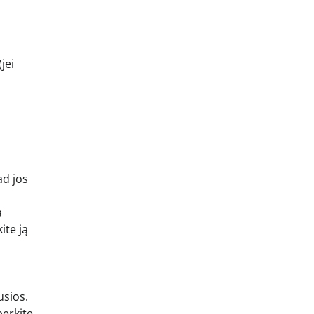
jei
ad jos
a
ite ją
usios.
berkite