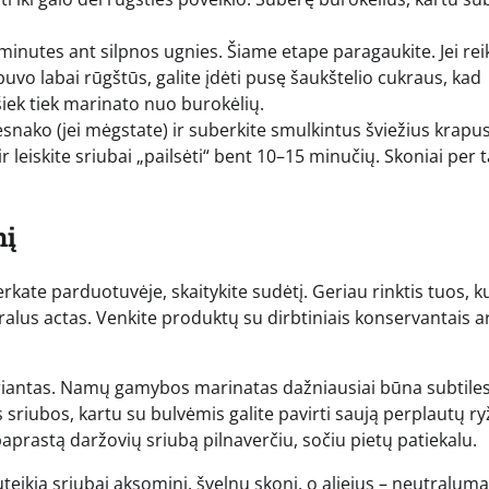
minutes ant silpnos ugnies. Šiame etape paragaukite. Jei reik
buvo labai rūgštūs, galite įdėti pusę šaukštelio cukraus, kad
 šiek tiek marinato nuo burokėlių.
esnako (jei mėgstate) ir suberkite smulkintus šviežius krapus
 leiskite sriubai „pailsėti“ bent 10–15 minučių. Skoniai per t
nį
erkate parduotuvėje, skaitykite sudėtį. Geriau rinktis tuos, k
ūralus actas. Venkite produktų su dirbtiniais konservantais a
variantas. Namų gamybos marinatas dažniausiai būna subtiles
sriubos, kartu su bulvėmis galite pavirti saują perplautų ry
aprastą daržovių sriubą pilnaverčiu, sočiu pietų patiekalu.
teikia sriubai aksominį, švelnų skonį, o aliejus – neutralumą