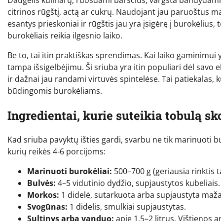
citrinos rūgštį, actą ar cukrų. Naudojant jau paruoštus ma
esantys prieskoniai ir rūgštis jau yra įsigėrę į burokėlius,
burokėliais reikia ilgesnio laiko.
Be to, tai itin praktiškas sprendimas. Kai laiko gaminimui
tampa išsigelbėjimu. Ši sriuba yra itin populiari dėl savo
ir dažnai jau randami virtuvės spintelėse. Tai patiekalas, 
būdingomis burokėliams.
Ingredientai, kurie suteikia tobulą sk
Kad sriuba pavyktų išties gardi, svarbu ne tik marinuoti bu
kurių reikės 4-6 porcijoms:
Marinuoti burokėliai:
500–700 g (geriausia rinktis ta
Bulvės:
4–5 vidutinio dydžio, supjaustytos kubeliais.
Morkos:
1 didelė, sutarkuota arba supjaustyta mažai
Svogūnas:
1 didelis, smulkiai supjaustytas.
Sultinys arba vanduo:
apie 1,5–2 litrus. Vištienos 