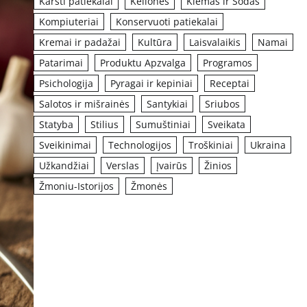
Karšti patiekalai
Kelionės
Kiemas ir Sodas
Kompiuteriai
Konservuoti patiekalai
Kremai ir padažai
Kultūra
Laisvalaikis
Namai
Patarimai
Produktu Apzvalga
Programos
Psichologija
Pyragai ir kepiniai
Receptai
Salotos ir mišrainės
Santykiai
Sriubos
Statyba
Stilius
Sumuštiniai
Sveikata
Sveikinimai
Technologijos
Troškiniai
Ukraina
Užkandžiai
Verslas
Įvairūs
Žinios
Žmoniu-Istorijos
Žmonės