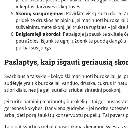
ir keptas daržoves iš keptuvės.
Skonių susijungimas:
Pavirkite viską kartu dar 5–7 
pridėkite druskos ar pipirų. Jei marinuoti burokėliai 
sušvelnintumėte skonį. Jei trūksta rūgšties – įpilkite
Baigiamieji akordai:
Pabaigoje įspauskite skiltelę č
petražoles. Išjunkite ugnį, uždenkite puodą dangčiu ir
puikiai susijungs.
Paslaptys, kaip išgauti geriausią sko
Svarbiausia taisyklė – kokybiški marinuoti burokėliai. Jei p
sudėtyje yra tik burokėliai, vanduo, druska, cukrus ir nat
stiprikliais, nes jie gali suteikti sriubai sintetinį poskonį.
Jei turite naminių marinuotų burokėlių – tai geriausias 
geresnės kokybės. Dar viena gudrybė – jei norite sotesnės 
arba įdėti porą šaukštų konservuotų pupelių. Tai pavers p
Taip pat svarbus riebalų pasirinkimas kepimui. Sviestas su