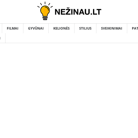
FILMAI
GYVŪNAI
KELIONĖS
STILIUS
SVEIKINIMAI
PA
I