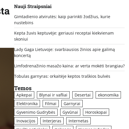
Nauji Straipsniai
sta
Gimtadienio atvirutės: kaip parinkti žodžius, kurie
nustebins
Kepta žuvis keptuvėje: geriausi receptai kiekvienam
skoniui
Lady Gaga Lietuvoje: svarbiausios žinios apie galimą
koncertą
Limfodrenažinio masažo kaina: ar verta mokėti brangiau?
Tobulas garnyras: orkaitėje keptos traškios bulvės
Temos
Apkepai
Blynai ir vafliai
Desertai
ekonomika
Elektronika
Filmai
Garnyrai
Gyvenimo Gudrybės
Gyvūnai
Horoskopai
Inovacijos
Interjeras
Internetas