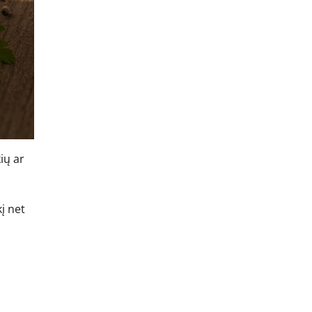
ių ar
į net