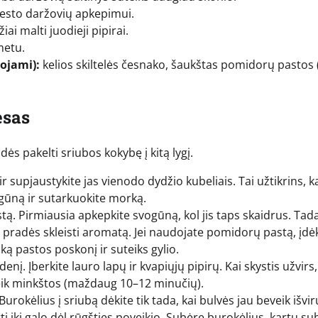
viesto daržovių apkepimui.
iai malti juodieji pipirai.
metu.
ojami):
kelios skiltelės česnako, šaukštas pomidorų pastos (
esas
ės pakelti sriubos kokybę į kitą lygį.
r supjaustykite jas vienodo dydžio kubeliais. Tai užtikrins, k
ogūną ir sutarkuokite morką.
estą. Pirmiausia apkepkite svogūną, kol jis taps skaidrus. Tad
pradės skleisti aromatą. Jei naudojate pomidorų pastą, įdėk
ką pastos poskonį ir suteiks gylio.
nį. Įberkite lauro lapų ir kvapiųjų pipirų. Kai skystis užvirs,
veik minkštos (maždaug 10–12 minučių).
okėlius į sriubą dėkite tik tada, kai bulvės jau beveik išvir
rti iki galo dėl rūgšties poveikio. Subėrę burokėlius, kartu su