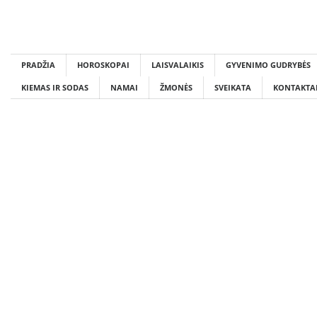
Skip
to
content
PRADŽIA
HOROSKOPAI
LAISVALAIKIS
GYVENIMO GUDRYBĖS
KIEMAS IR SODAS
NAMAI
ŽMONĖS
SVEIKATA
KONTAKTA