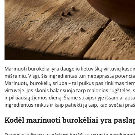
Marinuoti burokėliai yra daugelio lietuviškų virtuvių kasdi
mišrainių. Visgi, šis ingredientas turi nepaprastą potenci
Marinuotų burokėlių sriuba – tai puikus pasirinkimas tiems,
virtuvėje. Jos skonis balansuoja tarp malonios rūgštelės, 
ir pilkiausią žiemos dieną. Šiame straipsnyje išsamiai apt
ingredientus rinktis ir kaip patiekti ją taip, kad svečiai pr
Kodėl marinuoti burokėliai yra pasla
Daugelis kulinarų, ruošdami barščius, vargsta bandydami