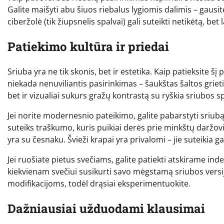
Galite maišyti abu šiuos riebalus lygiomis dalimis – gausi
ciberžolė (tik žiupsnelis spalvai) gali suteikti netikėtą, be
Patiekimo kultūra ir priedai
Sriuba yra ne tik skonis, bet ir estetika. Kaip patieksite šį 
niekada nenuviliantis pasirinkimas – šaukštas šaltos grietin
bet ir vizualiai sukurs gražų kontrastą su ryškia sriubos s
Jei norite modernesnio pateikimo, galite pabarstyti sriub
suteiks traškumo, kuris puikiai derės prie minkštų daržovių
yra su česnaku. Švieži krapai yra privalomi – jie suteikia
Jei ruošiate pietus svečiams, galite patiekti atskirame ind
kiekvienam svečiui susikurti savo mėgstamą sriubos versij
modifikacijoms, todėl drąsiai eksperimentuokite.
Dažniausiai užduodami klausimai