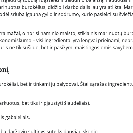
rinuotus burokėlius, didžioji darbo dalis jau yra atlikta. Ma
 todėl sriuba įgauna gylio ir sodrumo, kurio pasiekti su švieži
 yra mažai, o norisi naminio maisto, stiklainis marinuotų bur
 ekonomiškumo – visi ingredientai yra lengvai prieinami, neb
kuris ne tik sušildo, bet ir pasižymi maistingosiomis savybėm
onį
rokėliai, bet ir tinkami jų palydovai. Štai sąrašas ingredient
rkuotus, bet tiks ir pjaustyti šiaudeliais).
s gabalėliais.
arba daržovių sultinys suteiks daugiau skonio.