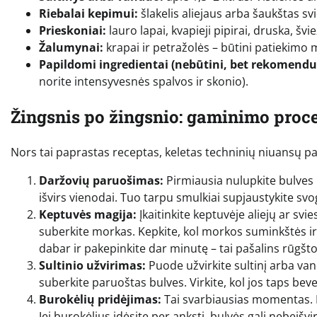
Riebalai kepimui:
šlakelis aliejaus arba šaukštas s
Prieskoniai:
lauro lapai, kvapieji pipirai, druska, šviež
Žalumynai:
krapai ir petražolės – būtini patiekimo 
Papildomi ingredientai (nebūtini, bet rekomendu
norite intensyvesnės spalvos ir skonio).
Žingsnis po žingsnio: gaminimo proc
Nors tai paprastas receptas, keletas techninių niuansų pad
Daržovių paruošimas:
Pirmiausia nulupkite bulves i
išvirs vienodai. Tuo tarpu smulkiai supjaustykite sv
Keptuvės magija:
Įkaitinkite keptuvėje aliejų ar svi
suberkite morkas. Kepkite, kol morkos suminkštės ir 
dabar ir pakepinkite dar minutę – tai pašalins rūgšto
Sultinio užvirimas:
Puode užvirkite sultinį arba vande
suberkite paruoštas bulves. Virkite, kol jos taps be
Burokėlių pridėjimas:
Tai svarbiausias momentas. Bur
Jei burokėlius įdėsite per anksti, bulvės gali nebeišvi