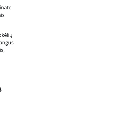
rinate
ais
okėlių
rangūs
is,
ų,