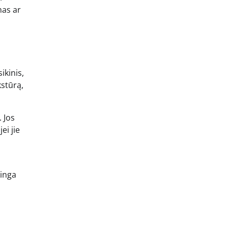
nas ar
ikinis,
kstūrą,
 Jos
ei jie
kinga