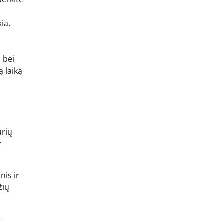
ia,
 bei
ą laiką
urių
r
nis ir
žių
.