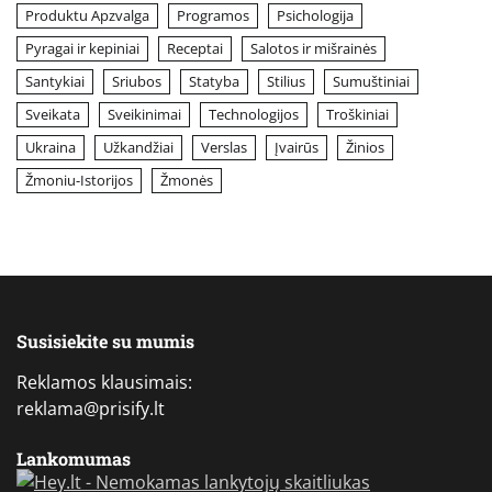
Produktu Apzvalga
Programos
Psichologija
Pyragai ir kepiniai
Receptai
Salotos ir mišrainės
Santykiai
Sriubos
Statyba
Stilius
Sumuštiniai
Sveikata
Sveikinimai
Technologijos
Troškiniai
Ukraina
Užkandžiai
Verslas
Įvairūs
Žinios
Žmoniu-Istorijos
Žmonės
Susisiekite su mumis
Reklamos klausimais:
reklama@prisify.lt
Lankomumas