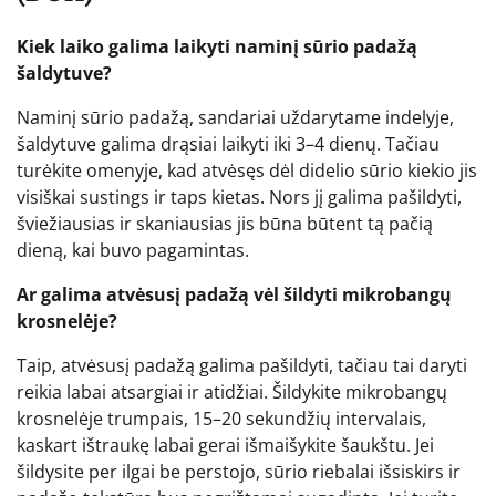
Kiek laiko galima laikyti naminį sūrio padažą
šaldytuve?
Naminį sūrio padažą, sandariai uždarytame indelyje,
šaldytuve galima drąsiai laikyti iki 3–4 dienų. Tačiau
turėkite omenyje, kad atvėsęs dėl didelio sūrio kiekio jis
visiškai sustings ir taps kietas. Nors jį galima pašildyti,
šviežiausias ir skaniausias jis būna būtent tą pačią
dieną, kai buvo pagamintas.
Ar galima atvėsusį padažą vėl šildyti mikrobangų
krosnelėje?
Taip, atvėsusį padažą galima pašildyti, tačiau tai daryti
reikia labai atsargiai ir atidžiai. Šildykite mikrobangų
krosnelėje trumpais, 15–20 sekundžių intervalais,
kaskart ištraukę labai gerai išmaišykite šaukštu. Jei
šildysite per ilgai be perstojo, sūrio riebalai išsiskirs ir