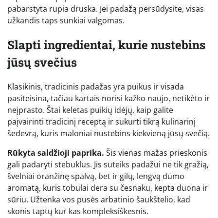
pabarstyta rupia druska. Jei padažą persūdysite, visas
užkandis taps sunkiai valgomas.
Slapti ingredientai, kurie nustebins
jūsų svečius
Klasikinis, tradicinis padažas yra puikus ir visada
pasiteisina, tačiau kartais norisi kažko naujo, netikėto ir
neįprasto. Štai keletas puikių idėjų, kaip galite
paįvairinti tradicinį receptą ir sukurti tikrą kulinarinį
šedevrą, kuris maloniai nustebins kiekvieną jūsų svečią.
Rūkyta saldžioji paprika.
Šis vienas mažas prieskonis
gali padaryti stebuklus. Jis suteiks padažui ne tik gražią,
švelniai oranžinę spalvą, bet ir gilų, lengvą dūmo
aromatą, kuris tobulai dera su česnaku, kepta duona ir
sūriu. Užtenka vos pusės arbatinio šaukštelio, kad
skonis taptų kur kas kompleksiškesnis.