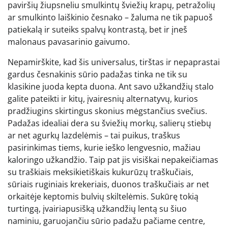
paviršių žiupsneliu smulkintų šviežių krapų, petražolių
ar smulkinto laiškinio česnako – žaluma ne tik papuoš
patiekalą ir suteiks spalvų kontrastą, bet ir įneš
malonaus pavasarinio gaivumo.
Nepamirškite, kad šis universalus, tirštas ir nepaprastai
gardus česnakinis sūrio padažas tinka ne tik su
klasikine juoda kepta duona. Ant savo užkandžių stalo
galite pateikti ir kitų, įvairesnių alternatyvų, kurios
pradžiugins skirtingus skonius mėgstančius svečius.
Padažas idealiai dera su šviežių morkų, salierų stiebų
ar net agurkų lazdelėmis – tai puikus, traškus
pasirinkimas tiems, kurie ieško lengvesnio, mažiau
kaloringo užkandžio. Taip pat jis visiškai nepakeičiamas
su traškiais meksikietiškais kukurūzų traškučiais,
sūriais ruginiais krekeriais, duonos traškučiais ar net
orkaitėje keptomis bulvių skiltelėmis. Sukūrę tokią
turtingą, įvairiapusišką užkandžių lentą su šiuo
naminiu, garuojančiu sūrio padažu pačiame centre,