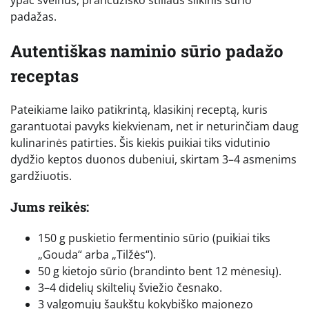
padažas.
Autentiškas naminio sūrio padažo
receptas
Pateikiame laiko patikrintą, klasikinį receptą, kuris
garantuotai pavyks kiekvienam, net ir neturinčiam daug
kulinarinės patirties. Šis kiekis puikiai tiks vidutinio
dydžio keptos duonos dubeniui, skirtam 3–4 asmenims
gardžiuotis.
Jums reikės:
150 g puskietio fermentinio sūrio (puikiai tiks
„Gouda“ arba „Tilžės“).
50 g kietojo sūrio (brandinto bent 12 mėnesių).
3–4 didelių skiltelių šviežio česnako.
3 valgomųjų šaukštų kokybiško majonezo