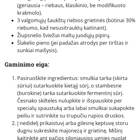
(geriausia – riebaus, klasikinio, be modifikuoto
krakmolo).
3 valgomųjų šaukštų riebios grietinės (būtinai 30%
riebumo, kad nesusitrauktų kaitinant).
Žiupsnelio šviežiai maltų juodųjų pipirų.
Šlakelio pieno (jei padažas atrodys per tirštas ir
sunkiai maišysis).
Gaminimo eiga:
Pasiruoškite ingredientus: smulkia tarka (skirta
sūriui) sutarkuokite kietąjį sūrį, o stambesne
(burokine) tarka sutarkuokite fermentinį sūrį.
Česnako skilteles nulupkite ir išspauskite per
specialų spaustuką arba labai smulkiai sukapokite
peiliu ir sutrinkite su trupučiu rupios druskos.
Į nedidelį prikaistuvį arba gilesnę keptuvę storu
dugnu sukrėskite majonezą ir grietinę. Mišinį
kaitinkite ant pačios silpniausios ugnies nuolat