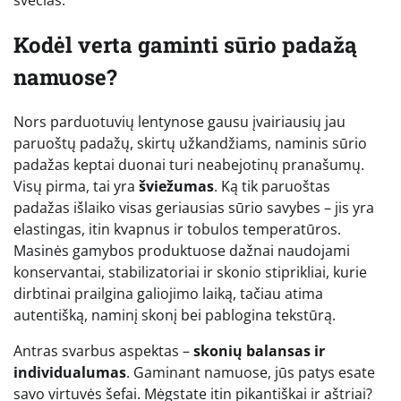
Kodėl verta gaminti sūrio padažą
namuose?
Nors parduotuvių lentynose gausu įvairiausių jau
paruoštų padažų, skirtų užkandžiams, naminis sūrio
padažas keptai duonai turi neabejotinų pranašumų.
Visų pirma, tai yra
šviežumas
. Ką tik paruoštas
padažas išlaiko visas geriausias sūrio savybes – jis yra
elastingas, itin kvapnus ir tobulos temperatūros.
Masinės gamybos produktuose dažnai naudojami
konservantai, stabilizatoriai ir skonio stiprikliai, kurie
dirbtinai prailgina galiojimo laiką, tačiau atima
autentišką, naminį skonį bei pablogina tekstūrą.
Antras svarbus aspektas –
skonių balansas ir
individualumas
. Gaminant namuose, jūs patys esate
savo virtuvės šefai. Mėgstate itin pikantiškai ir aštriai?