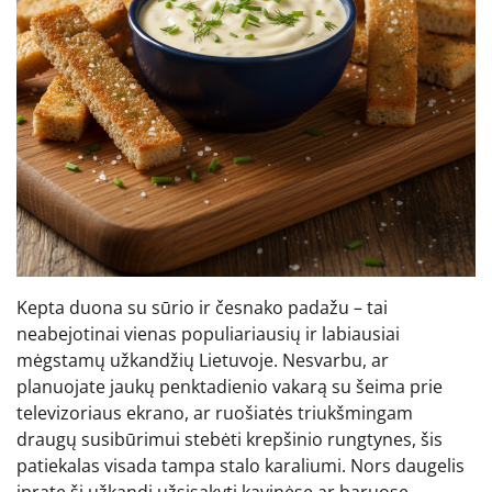
Kepta duona su sūrio ir česnako padažu – tai
neabejotinai vienas populiariausių ir labiausiai
mėgstamų užkandžių Lietuvoje. Nesvarbu, ar
planuojate jaukų penktadienio vakarą su šeima prie
televizoriaus ekrano, ar ruošiatės triukšmingam
draugų susibūrimui stebėti krepšinio rungtynes, šis
patiekalas visada tampa stalo karaliumi. Nors daugelis
įpratę šį užkandį užsisakyti kavinėse ar baruose,