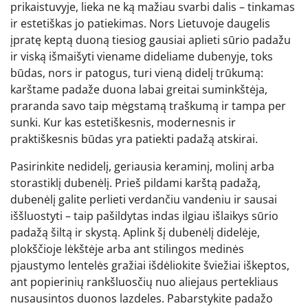
prikaistuvyje, lieka ne ką mažiau svarbi dalis – tinkamas
ir estetiškas jo patiekimas. Nors Lietuvoje daugelis
įpratę keptą duoną tiesiog gausiai aplieti sūrio padažu
ir viską išmaišyti viename dideliame dubenyje, toks
būdas, nors ir patogus, turi vieną didelį trūkumą:
karštame padaže duona labai greitai suminkštėja,
praranda savo taip mėgstamą traškumą ir tampa per
sunki. Kur kas estetiškesnis, modernesnis ir
praktiškesnis būdas yra patiekti padažą atskirai.
Pasirinkite nedidelį, geriausia keraminį, molinį arba
storastiklį dubenėlį. Prieš pildami karštą padažą,
dubenėlį galite perlieti verdančiu vandeniu ir sausai
iššluostyti – taip pašildytas indas ilgiau išlaikys sūrio
padažą šiltą ir skystą. Aplink šį dubenėlį didelėje,
plokščioje lėkštėje arba ant stilingos medinės
pjaustymo lentelės gražiai išdėliokite šviežiai iškeptos,
ant popierinių rankšluosčių nuo aliejaus pertekliaus
nusausintos duonos lazdeles. Pabarstykite padažo