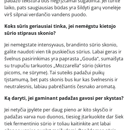
padažo tekstūra bus negrįžtamai sugadinta. Jei turite
laiko, pats saugiausias būdas yra šildyti garų vonelėje
virš silpnai verdančio vandens puodo.
Koks sūris geriausiai tinka, jei nemėgstu kietojo
sūrio stipraus skonio?
Jei nemėgstate intensyvaus, brandinto sūrio skonio,
galite naudoti vien tik puskiečius sūrius. Labai geras ir
švelnus pasirinkimas yra paprasta „Gouda“, sumaišyta
su trupučiu tarkuotos „Mozzarella“ sūrio (skirtos
picoms, ne sūryme). Tai suteiks padažui puikų
tįstamumą, bet pats skonis bus kur kas švelnesnis ir
neutralesnis, labiau pabrėžiantis česnako aromatą.
Ką daryti, jei gaminant padažas gavosi per skystas?
Jei netyčia įpylėte per daug pieno ar kito skysčio ir
padažas varva nuo duonos, tiesiog įtarkuokite dar šiek
tiek fermentinio sūrio ir toliau kaitinkite ant labai