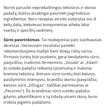
Norint paruošti nepriekaištingos tekstūros ir skonio
padažą, būtina atsakingai pasirinkti pagrindinius
ingredientus. Nors receptas atrodo sudarytas vos iš
kelių dalių, kiekvienas komponentas atlieka labai
svarbų ir specifinį vaidmenį.
Sūrio pasirinkimas.
Tai neabejotinai pats svarbiausias
akcentas. Geriausiam rezultatui pasiekti
rekomenduojama maišyti bent dviejų rūšių sūrius.
Pirmasis turėtų būti puskietis, gerai besilydantis sūris,
pavyzdžiui, tradicinis fermentinis, „Gouda“ ar „Edam“.
Jis suteiks padažui reikiamą tįstamumą ir malonią
kreminę tekstūrą. Antrasis sūris turėtų būti kietasis,
pasižymintis intensyviu, brandžiu skoniu (pavyzdžiui,
kietasis sūris „Džiugas“, itališkas parmezanas ar
„Pecorino“). Šis brandintas sūris suteiks padažui
gilumo, pikantiškumo ir tą tobulą umami skonį, kurio
trūksta pigiems padažams.