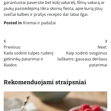
garantuotai paversite bet kokį vakarėlį, filmų vakarą ar
jaukų pasisėdėjimą tikra skonių fiesta, apie kurią jūsų
svečiai kalbės ir prašys recepto dar labai ilgai.
Posted in
Kremai ir padažai
Navigacija
Previous:
Next:
tarp
Kada sodinti tulpes rudenį:
Kaip sodinti svogūnus
įrašų
gėlininkų patarimai ir
laiškams: gausaus derliaus
klaidos
patarimai
Rekomenduojami straipsniai