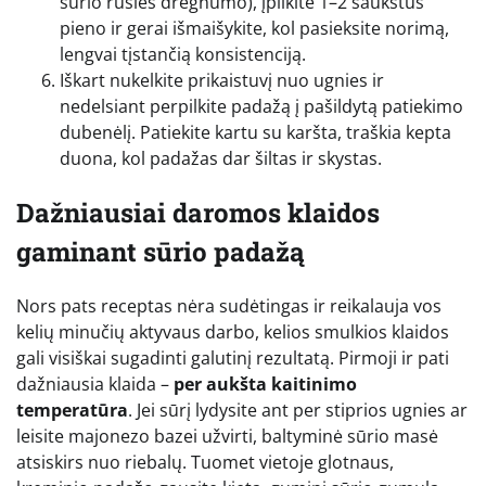
sūrio rūšies drėgnumo), įpilkite 1–2 šaukštus
pieno ir gerai išmaišykite, kol pasieksite norimą,
lengvai tįstančią konsistenciją.
Iškart nukelkite prikaistuvį nuo ugnies ir
nedelsiant perpilkite padažą į pašildytą patiekimo
dubenėlį. Patiekite kartu su karšta, traškia kepta
duona, kol padažas dar šiltas ir skystas.
Dažniausiai daromos klaidos
gaminant sūrio padažą
Nors pats receptas nėra sudėtingas ir reikalauja vos
kelių minučių aktyvaus darbo, kelios smulkios klaidos
gali visiškai sugadinti galutinį rezultatą. Pirmoji ir pati
dažniausia klaida –
per aukšta kaitinimo
temperatūra
. Jei sūrį lydysite ant per stiprios ugnies ar
leisite majonezo bazei užvirti, baltyminė sūrio masė
atsiskirs nuo riebalų. Tuomet vietoje glotnaus,