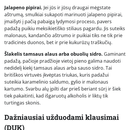
Jalapeno pipirai.
Jei jūs ir jūsų draugai mėgstate
aštrumą, smulkiai sukapoti marinuoti jalapeno pipirai,
įmaišyti į pačią pabaigą lydymosi proceso, pavers
padažą puikiu meksikietiško stiliaus pagardu. Jis suteiks
malonaus, kandančio aštrumo ir puikiai tiks ne tik prie
tradicinės duonos, bet ir prie kukurūzų traškučių.
Šlakelis tamsaus alaus arba obuolių sidro.
Gaminant
padažą, pačioje pradžioje vietoj pieno galima naudoti
nedidelį kiekį tamsaus alaus arba sauso sidro. Tai
britiškos virtuvės įkvėptas triukas, kuris padažui
suteikia karamelinio saldumo, gylio ir malonaus
kartumo. Svarbu alų įpilti dar prieš beriant sūrį ir šiek
tiek pakaitinti, kad išgaruotų alkoholis ir liktų tik
turtingas skonis.
Dažniausiai užduodami klausimai
(DUK)