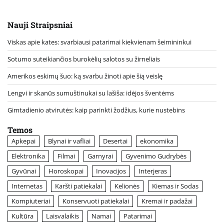
Nauji Straipsniai
Viskas apie kates: svarbiausi patarimai kiekvienam šeimininkui
Sotumo suteikiančios burokėlių salotos su žirneliais
Amerikos eskimų šuo: ką svarbu žinoti apie šią veislę
Lengvi ir skanūs sumuštinukai su lašiša: idėjos šventėms
Gimtadienio atvirutės: kaip parinkti žodžius, kurie nustebins
Temos
Apkepai
Blynai ir vafliai
Desertai
ekonomika
Elektronika
Filmai
Garnyrai
Gyvenimo Gudrybės
Gyvūnai
Horoskopai
Inovacijos
Interjeras
Internetas
Karšti patiekalai
Kelionės
Kiemas ir Sodas
Kompiuteriai
Konservuoti patiekalai
Kremai ir padažai
Kultūra
Laisvalaikis
Namai
Patarimai