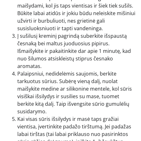
maišydami, kol jis taps vientisas ir šiek tiek sušils.
Būkite labai atidūs ir jokiu būdu neleiskite mišiniui
užvirti ir burbuliuoti, nes grietinė gali
susisluoksniuoti ir tapti vandeninga.
Į sušilusį kreminį pagrindą suberkite išspaustą
česnaką bei maltus juoduosius pipirus.
Išmaišykite ir pakaitinkite dar apie 1 minutę, kad
nuo šilumos atsiskleistų stiprus česnako
aromatas.
Palaipsniui, nedidelėmis saujomis, berkite
tarkuotus sūrius. Subėrę vieną dalį, nuolat
maišykite medine ar silikonine mentele, kol sūris
visiškai išsilydys ir susilies su mase, tuomet
berkite kitą dalį. Taip išvengsite sūrio gumulėlių
susidarymo.
Kai visas sūris išsilydys ir masė taps gražiai
vientisa, įvertinkite padažo tirštumą. Jei padažas
labai tirštas (tai labai priklauso nuo pasirinktos