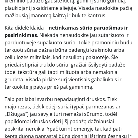
kreminio padažo gausite kietą, guminį sūrio gumulą,
plaukiojantį skaidriame aliejuje. Visada naudokite pačią
mažiausią įmanomą kaitrą ir būkite kantrūs.
Kita didelė klaida –
netinkamas sūrio paruošimas ir
pasirinkimas
. Niekada nenaudokite jau sutarkuoto ir
parduotuvėje supakuoto sūrio. Tokie pramoniniu būdu
tarkuoti sūriai dažnai būna padengti krakmolu arba
celiuliozės milteliais, kad nesuliptų pakuotėje. Šie
priedai stipriai trukdo sūriui gražiai išsilydyti padaže,
todėl tekstūra gali tapti miltuota arba nemaloniai
grūdėta. Visada pirkite sūrį vientisais gabaliukais ir
tarkuokite jį patys prieš pat gaminimą.
Taip pat labai svarbu nepadauginti druskos. Tiek
majonezas, tiek kietieji sūriai (ypač parmezanas ar
„Džiugas“) jau savyje turi nemažai sūrumo, todėl
papildomai druskos dėti į šį padažą dažniausiai
apskritai nereikia. Ypač turint omenyje tai, kad pati
kepta duona paprastai būna dosniai ištrinta česnaku ir