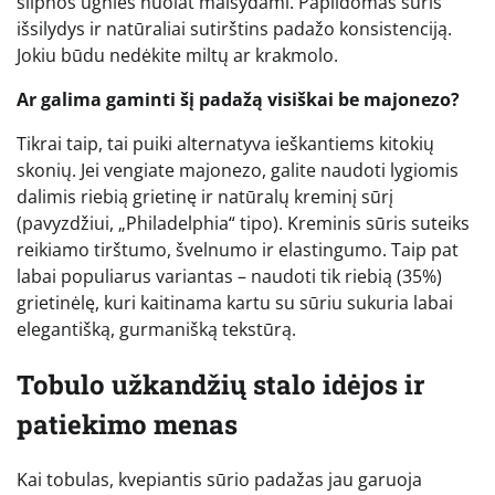
silpnos ugnies nuolat maišydami. Papildomas sūris
išsilydys ir natūraliai sutirštins padažo konsistenciją.
Jokiu būdu nedėkite miltų ar krakmolo.
Ar galima gaminti šį padažą visiškai be majonezo?
Tikrai taip, tai puiki alternatyva ieškantiems kitokių
skonių. Jei vengiate majonezo, galite naudoti lygiomis
dalimis riebią grietinę ir natūralų kreminį sūrį
(pavyzdžiui, „Philadelphia“ tipo). Kreminis sūris suteiks
reikiamo tirštumo, švelnumo ir elastingumo. Taip pat
labai populiarus variantas – naudoti tik riebią (35%)
grietinėlę, kuri kaitinama kartu su sūriu sukuria labai
elegantišką, gurmanišką tekstūrą.
Tobulo užkandžių stalo idėjos ir
patiekimo menas
Kai tobulas, kvepiantis sūrio padažas jau garuoja