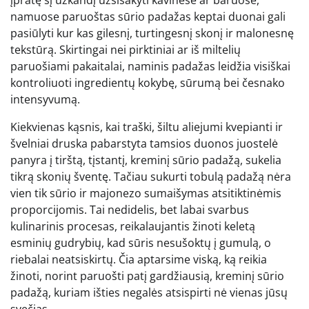
namuose paruoštas sūrio padažas keptai duonai gali
pasiūlyti kur kas gilesnį, turtingesnį skonį ir malonesnę
tekstūrą. Skirtingai nei pirktiniai ar iš miltelių
paruošiami pakaitalai, naminis padažas leidžia visiškai
kontroliuoti ingredientų kokybę, sūrumą bei česnako
intensyvumą.
Kiekvienas kąsnis, kai traški, šiltu aliejumi kvepianti ir
švelniai druska pabarstyta tamsios duonos juostelė
panyra į tirštą, tįstantį, kreminį sūrio padažą, sukelia
tikrą skonių šventę. Tačiau sukurti tobulą padažą nėra
vien tik sūrio ir majonezo sumaišymas atsitiktinėmis
proporcijomis. Tai nedidelis, bet labai svarbus
kulinarinis procesas, reikalaujantis žinoti keletą
esminių gudrybių, kad sūris nesušoktų į gumulą, o
riebalai neatsiskirtų. Čia aptarsime viską, ką reikia
žinoti, norint paruošti patį gardžiausią, kreminį sūrio
padažą, kuriam išties negalės atsispirti nė vienas jūsų
svečias.