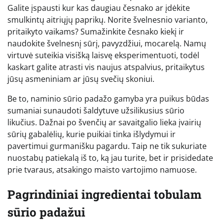
Galite įspausti kur kas daugiau česnako ar įdėkite
smulkintų aitriųjų paprikų. Norite švelnesnio varianto,
pritaikyto vaikams? Sumažinkite česnako kiekį ir
naudokite švelnesnį sūrį, pavyzdžiui, mocarelą. Namų
virtuvė suteikia visišką laisvę eksperimentuoti, todėl
kaskart galite atrasti vis naujus atspalvius, pritaikytus
jūsų asmeniniam ar jūsų svečių skoniui.
Be to, naminio sūrio padažo gamyba yra puikus būdas
sumaniai sunaudoti šaldytuve užsilikusius sūrio
likučius. Dažnai po švenčių ar savaitgalio lieka įvairių
sūrių gabalėlių, kurie puikiai tinka išlydymui ir
pavertimui gurmanišku pagardu. Taip ne tik sukuriate
nuostabų patiekalą iš to, ką jau turite, bet ir prisidedate
prie tvaraus, atsakingo maisto vartojimo namuose.
Pagrindiniai ingredientai tobulam
sūrio padažui