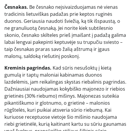
Česnakas.
Be česnako neįsivaizduojamas nė vienas
tradicinis lietuviškas padažas prie keptos ruginės
duonos. Geriausia naudoti šviežią, ką tik išspaustą, o
ne granuliuotą česnaką. Jei norite kiek subtilesnio
skonio, česnako skilteles prieš įmaišant į padažą galima
labai lengvai pakepinti keptuvėje su trupučiu sviesto –
taip česnakas praras savo žalią aštrumą ir įgaus
malonų, saldoką riešutinį poskonį.
Kreminis pagrindas.
Kad sūris nesušoktų į kietą
gumulą ir taptų maloniai kabinamas duonos
lazdelėmis, jam reikalingas skystas riebalinis pagrindas.
Dažniausiai naudojamas kokybiško majonezo ir riebios
grietinės (30% riebumo) mišinys. Majonezas suteikia
pikantiškumo ir glotnumo, o grietinė – malonios
rūgštelės, kuri puikiai atsveria sūrio riebumą. Kai
kuriuose receptuose vietoje šio mišinio naudojama
riebi grietinėlė, kurią kaitinant kartu su sūriu gaunamas
ypač švelnus, prancūziško stiliaus šilkinis sūrio