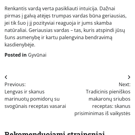
Renkantis vardą verta pasikliauti intuicija. Dažnai
pirmas į galvą atėjęs trumpas vardas būna geriausias,
jei tik šuo į jį pozityviai reaguoja ir jums skamba
natūraliai. Geriausias vardas – tas, kuris atspindi jūsų
šuns asmenybę ir kartu palengvina bendravimą
kasdienybėje.
Posted in
Gyvūnai
Navigacija
Previous:
Next:
tarp
Lengvas ir skanus
Tradicinis pieniškos
įrašų
marinuotų pomidorų su
makaronų sriubos
svogūnais receptas vasarai
receptas: skanus
prisiminimas iš vaikystės
Rekomenduojami straipsniai