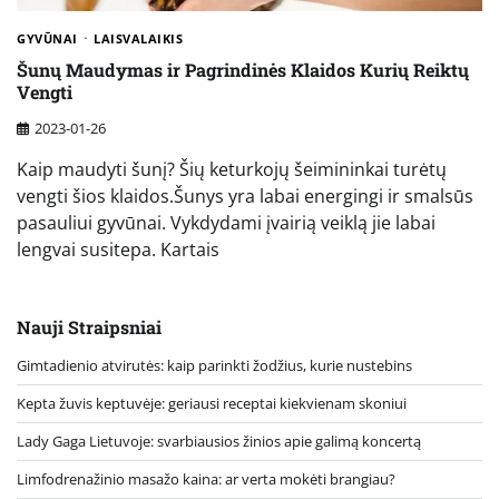
GYVŪNAI
LAISVALAIKIS
Šunų Maudymas ir Pagrindinės Klaidos Kurių Reiktų
Vengti
2023-01-26
Kaip maudyti šunį? Šių keturkojų šeimininkai turėtų
vengti šios klaidos.Šunys yra labai energingi ir smalsūs
pasauliui gyvūnai. Vykdydami įvairią veiklą jie labai
lengvai susitepa. Kartais
Nauji Straipsniai
Gimtadienio atvirutės: kaip parinkti žodžius, kurie nustebins
Kepta žuvis keptuvėje: geriausi receptai kiekvienam skoniui
Lady Gaga Lietuvoje: svarbiausios žinios apie galimą koncertą
Limfodrenažinio masažo kaina: ar verta mokėti brangiau?