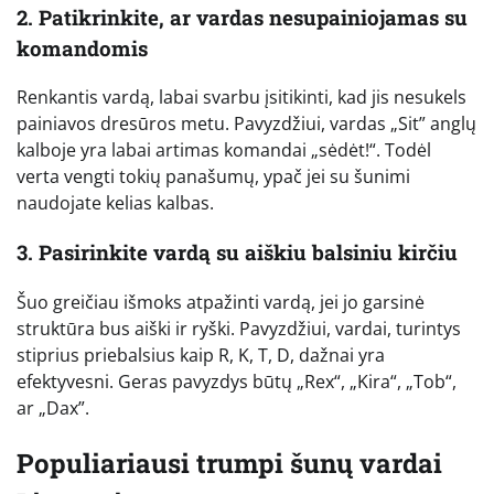
2. Patikrinkite, ar vardas nesupainiojamas su
komandomis
Renkantis vardą, labai svarbu įsitikinti, kad jis nesukels
painiavos dresūros metu. Pavyzdžiui, vardas „Sit” anglų
kalboje yra labai artimas komandai „sėdėt!“. Todėl
verta vengti tokių panašumų, ypač jei su šunimi
naudojate kelias kalbas.
3. Pasirinkite vardą su aiškiu balsiniu kirčiu
Šuo greičiau išmoks atpažinti vardą, jei jo garsinė
struktūra bus aiški ir ryški. Pavyzdžiui, vardai, turintys
stiprius priebalsius kaip R, K, T, D, dažnai yra
efektyvesni. Geras pavyzdys būtų „Rex“, „Kira“, „Tob“,
ar „Dax”.
Populiariausi trumpi šunų vardai