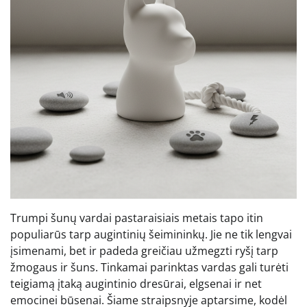
Trumpi šunų vardai pastaraisiais metais tapo itin
populiarūs tarp augintinių šeimininkų. Jie ne tik lengvai
įsimenami, bet ir padeda greičiau užmegzti ryšį tarp
žmogaus ir šuns. Tinkamai parinktas vardas gali turėti
teigiamą įtaką augintinio dresūrai, elgsenai ir net
emocinei būsenai. Šiame straipsnyje aptarsime, kodėl