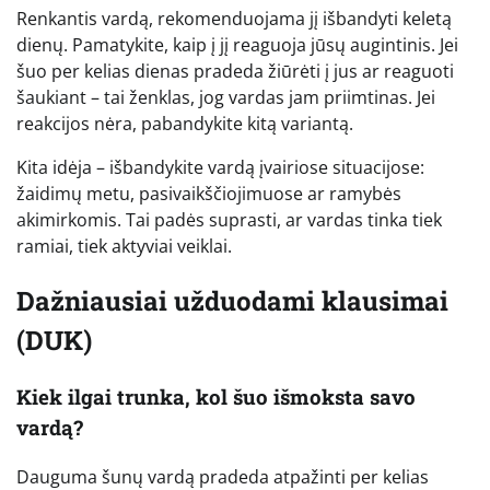
Renkantis vardą, rekomenduojama jį išbandyti keletą
dienų. Pamatykite, kaip į jį reaguoja jūsų augintinis. Jei
šuo per kelias dienas pradeda žiūrėti į jus ar reaguoti
šaukiant – tai ženklas, jog vardas jam priimtinas. Jei
reakcijos nėra, pabandykite kitą variantą.
Kita idėja – išbandykite vardą įvairiose situacijose:
žaidimų metu, pasivaikščiojimuose ar ramybės
akimirkomis. Tai padės suprasti, ar vardas tinka tiek
ramiai, tiek aktyviai veiklai.
Dažniausiai užduodami klausimai
(DUK)
Kiek ilgai trunka, kol šuo išmoksta savo
vardą?
Dauguma šunų vardą pradeda atpažinti per kelias