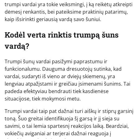
trumpi vardai yra tokie veiksmingi, į ką reikėtų atkreipti
dėmesį renkantis, bei pateiksime praktinių patarimų,
kaip išsirinkti geriausią vardą savo šuniui.
Kodėl verta rinktis trumpą šuns
vardą?
Trumpi šunų vardai pasižymi paprastumu ir
funkcionalumu. Dauguma dresuotojų sutinka, kad
vardai, sudaryti iš vieno ar dviejų skiemenų, yra
lengviau atpažįstami ir greičiau įsimenami šunims. Tai
padeda efektyviau bendrauti tiek kasdienėse
situacijose, tiek mokymosi metu.
Trumpi vardai taip pat dažnai turi aiškų ir stiprų garsinį
toną. Šuo greitai identifikuoja šį garsą ir jį sieja su
savimi, o tai lemia spartesnį reakcijos laiką. Beardziai,
vokiečių aviganiai ar terjerai dažnai reaguoja į