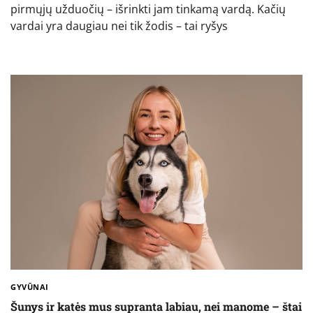
pirmųjų užduočių – išrinkti jam tinkamą vardą. Kačių
vardai yra daugiau nei tik žodis – tai ryšys
GYVŪNAI
Šunys ir katės mus supranta labiau, nei manome – štai