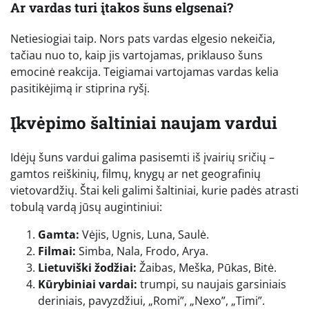
Ar vardas turi įtakos šuns elgsenai?
Netiesiogiai taip. Nors pats vardas elgesio nekeičia,
tačiau nuo to, kaip jis vartojamas, priklauso šuns
emocinė reakcija. Teigiamai vartojamas vardas kelia
pasitikėjimą ir stiprina ryšį.
Įkvėpimo šaltiniai naujam vardui
Idėjų šuns vardui galima pasisemti iš įvairių sričių –
gamtos reiškinių, filmų, knygų ar net geografinių
vietovardžių. Štai keli galimi šaltiniai, kurie padės atrasti
tobulą vardą jūsų augintiniui:
Gamta:
Vėjis, Ugnis, Luna, Saulė.
Filmai:
Simba, Nala, Frodo, Arya.
Lietuviški žodžiai:
Žaibas, Meška, Pūkas, Bitė.
Kūrybiniai vardai:
trumpi, su naujais garsiniais
deriniais, pavyzdžiui, „Romi”, „Nexo”, „Timi”.