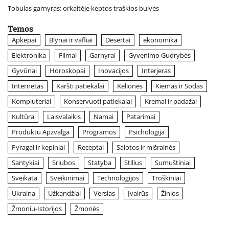
Tobulas garnyras: orkaitėje keptos traškios bulvės
Temos
Apkepai
Blynai ir vafliai
Desertai
ekonomika
Elektronika
Filmai
Garnyrai
Gyvenimo Gudrybės
Gyvūnai
Horoskopai
Inovacijos
Interjeras
Internetas
Karšti patiekalai
Kelionės
Kiemas ir Sodas
Kompiuteriai
Konservuoti patiekalai
Kremai ir padažai
Kultūra
Laisvalaikis
Namai
Patarimai
Produktu Apzvalga
Programos
Psichologija
Pyragai ir kepiniai
Receptai
Salotos ir mišrainės
Santykiai
Sriubos
Statyba
Stilius
Sumuštiniai
Sveikata
Sveikinimai
Technologijos
Troškiniai
Ukraina
Užkandžiai
Verslas
Įvairūs
Žinios
Žmoniu-Istorijos
Žmonės