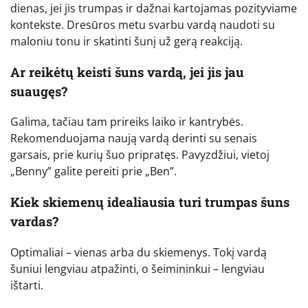
dienas, jei jis trumpas ir dažnai kartojamas pozityviame
kontekste. Dresūros metu svarbu vardą naudoti su
maloniu tonu ir skatinti šunį už gerą reakciją.
Ar reikėtų keisti šuns vardą, jei jis jau
suaugęs?
Galima, tačiau tam prireiks laiko ir kantrybės.
Rekomenduojama naują vardą derinti su senais
garsais, prie kurių šuo pripratęs. Pavyzdžiui, vietoj
„Benny” galite pereiti prie „Ben”.
Kiek skiemenų idealiausia turi trumpas šuns
vardas?
Optimaliai – vienas arba du skiemenys. Tokį vardą
šuniui lengviau atpažinti, o šeimininkui – lengviau
ištarti.