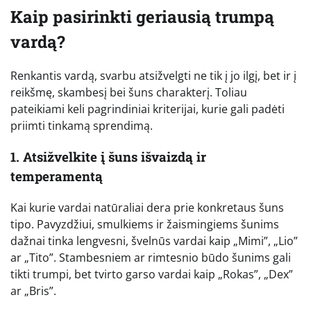
Kaip pasirinkti geriausią trumpą
vardą?
Renkantis vardą, svarbu atsižvelgti ne tik į jo ilgį, bet ir į
reikšmę, skambesį bei šuns charakterį. Toliau
pateikiami keli pagrindiniai kriterijai, kurie gali padėti
priimti tinkamą sprendimą.
1. Atsižvelkite į šuns išvaizdą ir
temperamentą
Kai kurie vardai natūraliai dera prie konkretaus šuns
tipo. Pavyzdžiui, smulkiems ir žaismingiems šunims
dažnai tinka lengvesni, švelnūs vardai kaip „Mimi”, „Lio”
ar „Tito”. Stambesniem ar rimtesnio būdo šunims gali
tikti trumpi, bet tvirto garso vardai kaip „Rokas”, „Dex”
ar „Bris”.