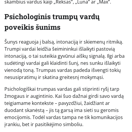
skambius vardus kaip „Reksas”, „Luna” ar „Max”.
Psichologinis trumpų vardų
poveikis šunims
Šunys reaguoja į balsą, intonaciją ir skiemenų ritmiką.
Trumpi vardai leidžia šeimininkui išlaikyti pastovią
intonaciją, o tai suteikia gyvūnui aiškų signalą. Ilgi arba
sudėtingi vardai gali klaidinti šunį, nes sunku išlaikyti
vienodą toną. Trumpas vardas padeda išvengti tokių
nesusipratimų ir skatina greitesnį mokymąsi.
Psichologiškai trumpas vardas gali stiprinti ryšį tarp
žmogaus ir augintinio. Kai šuo dažnai girdi savo vardą
teigiamame kontekste – pavyzdžiui, žaidžiant ar
duodant skanėstą – jis tą garsą ima sieti su geromis
emocijomis. Todėl vardas tampa ne tik komunikacijos
įrankiu, bet ir pasitikėjimo simboliu.