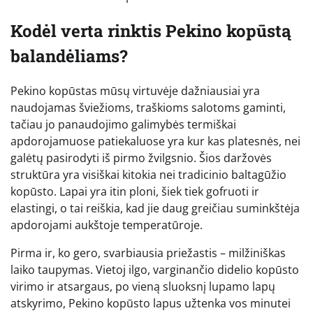
Kodėl verta rinktis Pekino kopūstą
balandėliams?
Pekino kopūstas mūsų virtuvėje dažniausiai yra
naudojamas šviežioms, traškioms salotoms gaminti,
tačiau jo panaudojimo galimybės termiškai
apdorojamuose patiekaluose yra kur kas platesnės, nei
galėtų pasirodyti iš pirmo žvilgsnio. Šios daržovės
struktūra yra visiškai kitokia nei tradicinio baltagūžio
kopūsto. Lapai yra itin ploni, šiek tiek gofruoti ir
elastingi, o tai reiškia, kad jie daug greičiau suminkštėja
apdorojami aukštoje temperatūroje.
Pirma ir, ko gero, svarbiausia priežastis – milžiniškas
laiko taupymas. Vietoj ilgo, varginančio didelio kopūsto
virimo ir atsargaus, po vieną sluoksnį lupamo lapų
atskyrimo, Pekino kopūsto lapus užtenka vos minutei