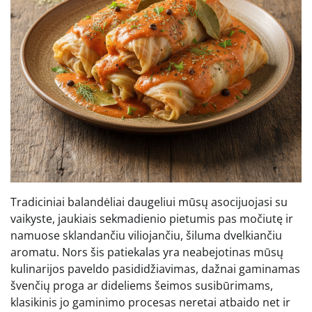
Tradiciniai balandėliai daugeliui mūsų asocijuojasi su
vaikyste, jaukiais sekmadienio pietumis pas močiutę ir
namuose sklandančiu viliojančiu, šiluma dvelkiančiu
aromatu. Nors šis patiekalas yra neabejotinas mūsų
kulinarijos paveldo pasididžiavimas, dažnai gaminamas
švenčių proga ar dideliems šeimos susibūrimams,
klasikinis jo gaminimo procesas neretai atbaido net ir