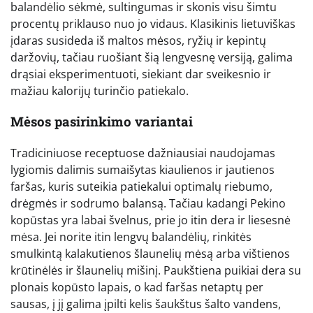
balandėlio sėkmė, sultingumas ir skonis visu šimtu
procentų priklauso nuo jo vidaus. Klasikinis lietuviškas
įdaras susideda iš maltos mėsos, ryžių ir kepintų
daržovių, tačiau ruošiant šią lengvesnę versiją, galima
drąsiai eksperimentuoti, siekiant dar sveikesnio ir
mažiau kalorijų turinčio patiekalo.
Mėsos pasirinkimo variantai
Tradiciniuose receptuose dažniausiai naudojamas
lygiomis dalimis sumaišytas kiaulienos ir jautienos
faršas, kuris suteikia patiekalui optimalų riebumo,
drėgmės ir sodrumo balansą. Tačiau kadangi Pekino
kopūstas yra labai švelnus, prie jo itin dera ir liesesnė
mėsa. Jei norite itin lengvų balandėlių, rinkitės
smulkintą kalakutienos šlaunelių mėsą arba vištienos
krūtinėlės ir šlaunelių mišinį. Paukštiena puikiai dera su
plonais kopūsto lapais, o kad faršas netaptų per
sausas, į jį galima įpilti kelis šaukštus šalto vandens,