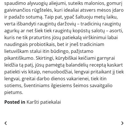
spaudimo alyvuogių aliejumi, suteiks malonios, gomurį
gaivinančios rūgštelės, kuri idealiai atsvers mėsos įdaro
ir padažo sotumą. Taip pat, ypač šaltuoju metų laiku,
verta išbandyti raugintų daržovių – tradicinių raugintų
agurkų ar net šiek tiek raugintų kopūstų salotų – asorti,
kuris ne tik praturtins jūsų patiekalą virškinimui labai
naudingais probiotikais, bet ir įneš tradiciniam
lietuviškam stalui itin būdingo, pažįstamo
pikantiškumo. Skirtingi, kūrybiškai keičiami garnyrai
leidžia tą patį, jūsų pamėgtą balandėlių receptą kaskart
patiekti vis kitaip, nenuobodžiai, lengvai pritaikant jį tiek
lengvai, greitai darbo dienos vakarienei, tiek itin
sotiems, šventiniams ilgiesiems šeimos savaitgalio
pietums.
Posted in
Karšti patiekalai
Navigacija