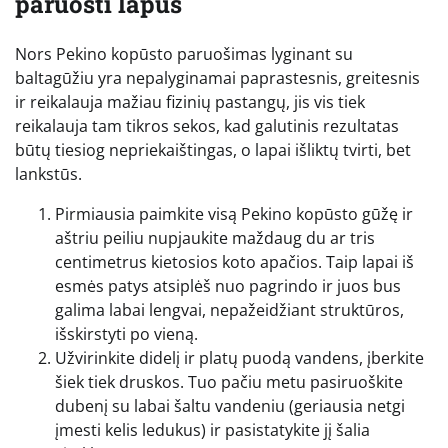
paruošti lapus
Nors Pekino kopūsto paruošimas lyginant su
baltagūžiu yra nepalyginamai paprastesnis, greitesnis
ir reikalauja mažiau fizinių pastangų, jis vis tiek
reikalauja tam tikros sekos, kad galutinis rezultatas
būtų tiesiog nepriekaištingas, o lapai išliktų tvirti, bet
lankstūs.
Pirmiausia paimkite visą Pekino kopūsto gūžę ir
aštriu peiliu nupjaukite maždaug du ar tris
centimetrus kietosios koto apačios. Taip lapai iš
esmės patys atsiplėš nuo pagrindo ir juos bus
galima labai lengvai, nepažeidžiant struktūros,
išskirstyti po vieną.
Užvirinkite didelį ir platų puodą vandens, įberkite
šiek tiek druskos. Tuo pačiu metu pasiruoškite
dubenį su labai šaltu vandeniu (geriausia netgi
įmesti kelis ledukus) ir pasistatykite jį šalia