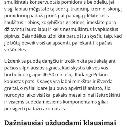
smulkintais konservuotais pomidorais be odelių. Jei
visgi labiau mėgstate tą sodrų, tradicinį, kreminį skonį, į
pomidorinį padažą prieš pat pabaigą įdėkite kelis
šaukštus riebios, kokybiškos grietinės, įmeskite porą
džiovintų lauro lapų ir kelis nesmulkintus kvapiuosius
pipirus. Balandėlius užpilkite paruoštu skysčiu taip, kad
jie būtų beveik visiškai apsemti, paliekant tik pačias
viršūnėles.
Uždenkite puodą dangčiu ir troškinkite patiekalą ant
pačios silpniausios ugnies, kad skystis tik vos vos
burbuliuotų, apie 40-50 minučių. Kadangi Pekino
kopūstas pats iš savęs yra labai minkštas ir išverda
greitai, o ryžiai įdare jau buvo apvirti iš anksto, šio
nurodyto laiko visiškai pakaks mėsai pilnai išsitroškinti
ir visiems sudedamiesiems komponentams giliai
persigerti padažo aromatais.
Dažniausiai užduodami klausimai