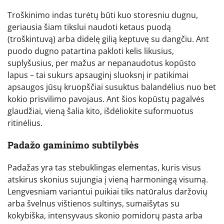
Troškinimo indas turėtų būti kuo storesniu dugnu,
geriausia šiam tikslui naudoti ketaus puodą
(troškintuvą) arba didelę gilią keptuvę su dangčiu. Ant
puodo dugno patartina pakloti kelis likusius,
suplyšusius, per mažus ar nepanaudotus kopūsto
lapus – tai sukurs apsauginį sluoksnį ir patikimai
apsaugos jūsų kruopščiai susuktus balandėlius nuo bet
kokio prisvilimo pavojaus. Ant šios kopūstų pagalvės
glaudžiai, vieną šalia kito, išdėliokite suformuotus
ritinėlius.
Padažo gaminimo subtilybės
Padažas yra tas stebuklingas elementas, kuris visus
atskirus skonius sujungia į vieną harmoningą visumą.
Lengvesniam variantui puikiai tiks natūralus daržovių
arba švelnus vištienos sultinys, sumaišytas su
kokybiška, intensyvaus skonio pomidorų pasta arba