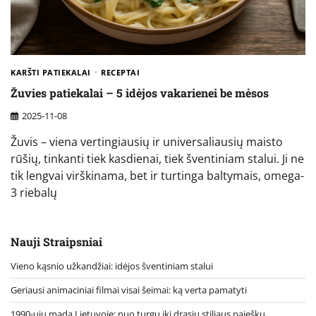
KARŠTI PATIEKALAI
RECEPTAI
Žuvies patiekalai – 5 idėjos vakarienei be mėsos
2025-11-08
Žuvis – viena vertingiausių ir universaliausių maisto
rūšių, tinkanti tiek kasdienai, tiek šventiniam stalui. Ji ne
tik lengvai virškinama, bet ir turtinga baltymais, omega-
3 riebalų
Nauji Straipsniai
Vieno kąsnio užkandžiai: idėjos šventiniam stalui
Geriausi animaciniai filmai visai šeimai: ką verta pamatyti
1990-ųjų mada Lietuvoje: nuo turgų iki drąsių stiliaus paieškų