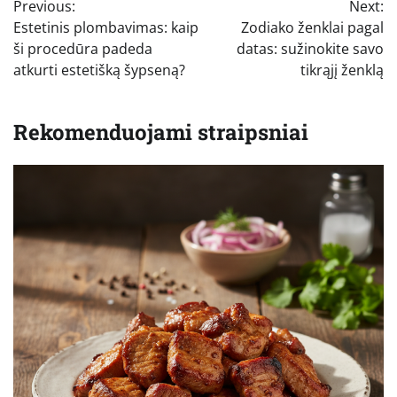
Previous:
Next:
tarp
Estetinis plombavimas: kaip
Zodiako ženklai pagal
įrašų
ši procedūra padeda
datas: sužinokite savo
atkurti estetišką šypseną?
tikrąjį ženklą
Rekomenduojami straipsniai