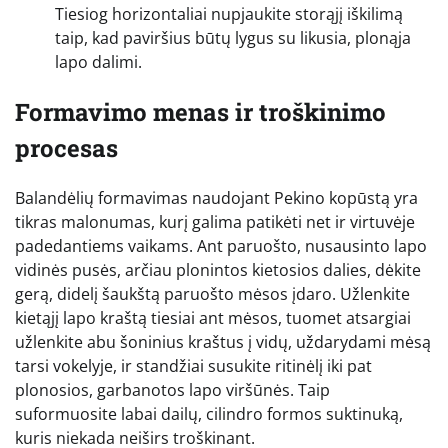
Tiesiog horizontaliai nupjaukite storąjį iškilimą
taip, kad paviršius būtų lygus su likusia, plonąja
lapo dalimi.
Formavimo menas ir troškinimo
procesas
Balandėlių formavimas naudojant Pekino kopūstą yra
tikras malonumas, kurį galima patikėti net ir virtuvėje
padedantiems vaikams. Ant paruošto, nusausinto lapo
vidinės pusės, arčiau plonintos kietosios dalies, dėkite
gerą, didelį šaukštą paruošto mėsos įdaro. Užlenkite
kietąjį lapo kraštą tiesiai ant mėsos, tuomet atsargiai
užlenkite abu šoninius kraštus į vidų, uždarydami mėsą
tarsi vokelyje, ir standžiai susukite ritinėlį iki pat
plonosios, garbanotos lapo viršūnės. Taip
suformuosite labai dailų, cilindro formos suktinuką,
kuris niekada neiširs troškinant.