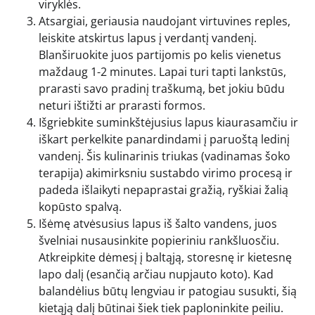
viryklės.
Atsargiai, geriausia naudojant virtuvines reples,
leiskite atskirtus lapus į verdantį vandenį.
Blanširuokite juos partijomis po kelis vienetus
maždaug 1-2 minutes. Lapai turi tapti lankstūs,
prarasti savo pradinį traškumą, bet jokiu būdu
neturi ištižti ar prarasti formos.
Išgriebkite suminkštėjusius lapus kiaurasamčiu ir
iškart perkelkite panardindami į paruoštą ledinį
vandenį. Šis kulinarinis triukas (vadinamas šoko
terapija) akimirksniu sustabdo virimo procesą ir
padeda išlaikyti nepaprastai gražią, ryškiai žalią
kopūsto spalvą.
Išėmę atvėsusius lapus iš šalto vandens, juos
švelniai nusausinkite popieriniu rankšluosčiu.
Atkreipkite dėmesį į baltąją, storesnę ir kietesnę
lapo dalį (esančią arčiau nupjauto koto). Kad
balandėlius būtų lengviau ir patogiau susukti, šią
kietąją dalį būtinai šiek tiek paploninkite peiliu.