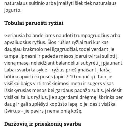
natūralaus sultinio arba įmaišyti šiek tiek natūralaus
jogurto.
Tobulai paruošti ryžiai
Geriausia balandėliams naudoti trumpagrūdžius arba
apvaliuosius ryžius. Šios rūšies ryžiai turi kur kas
daugiau krakmolo nei ilgagrūdžiai, todėl verdant jie
tampa lipnesni ir padeda mėsos įdarui tvirtai sulipti į
vieną masę, neleidžiant balandėliui subyrėti jį pjaunant.
Labai svarbi taisyklė – ryžius prieš įmaišant į faršą
būtina apvirti iki pusės (apie 7-10 minučių). Taip jie
visiškai baigs virti troškinimosi metu ir sugers visas
išsiskyrusias mėsos bei gardaus padažo sultis. Jei dėsit
visiškai žalius ryžius, jie sugerdami drėgmę išbrinks per
daug ir gali suplėšyti kopūsto lapą, o jei dėsit visiškai
išvirtus – jie pavirs į nemalonią košę.
Daržovių ir prieskonių svarba