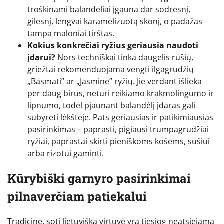
troškinami balandėliai įgauna dar sodresnį,
gilesnį, lengvai karamelizuotą skonį, o padažas
tampa maloniai tirštas.
Kokius konkrečiai ryžius geriausia naudoti
įdarui?
Nors techniškai tinka daugelis rūšių,
griežtai rekomenduojama vengti ilgagrūdžių
„Basmati” ar „Jasmine” ryžių. Jie verdant išlieka
per daug birūs, neturi reikiamo krakmolingumo ir
lipnumo, todėl pjaunant balandėlį įdaras gali
subyrėti lėkštėje. Pats geriausias ir patikimiausias
pasirinkimas – paprasti, pigiausi trumpagrūdžiai
ryžiai, paprastai skirti pieniškoms košėms, sušiui
arba rizotui gaminti.
Kūrybiški garnyro pasirinkimai
pilnaverčiam patiekalui
Tradicinė, soti lietuviška virtuvė yra tiesiog neatsiejama