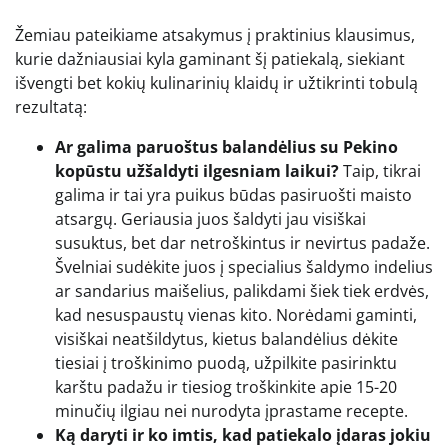
Žemiau pateikiame atsakymus į praktinius klausimus,
kurie dažniausiai kyla gaminant šį patiekalą, siekiant
išvengti bet kokių kulinarinių klaidų ir užtikrinti tobulą
rezultatą:
Ar galima paruoštus balandėlius su Pekino
kopūstu užšaldyti ilgesniam laikui?
Taip, tikrai
galima ir tai yra puikus būdas pasiruošti maisto
atsargų. Geriausia juos šaldyti jau visiškai
susuktus, bet dar netroškintus ir nevirtus padaže.
Švelniai sudėkite juos į specialius šaldymo indelius
ar sandarius maišelius, palikdami šiek tiek erdvės,
kad nesuspaustų vienas kito. Norėdami gaminti,
visiškai neatšildytus, kietus balandėlius dėkite
tiesiai į troškinimo puodą, užpilkite pasirinktu
karštu padažu ir tiesiog troškinkite apie 15-20
minučių ilgiau nei nurodyta įprastame recepte.
Ką daryti ir ko imtis, kad patiekalo įdaras jokiu