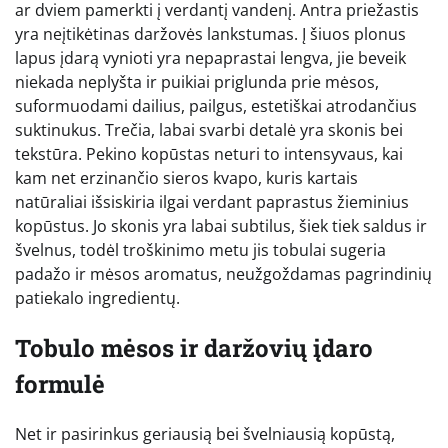
ar dviem pamerkti į verdantį vandenį. Antra priežastis
yra neįtikėtinas daržovės lankstumas. Į šiuos plonus
lapus įdarą vynioti yra nepaprastai lengva, jie beveik
niekada neplyšta ir puikiai priglunda prie mėsos,
suformuodami dailius, pailgus, estetiškai atrodančius
suktinukus. Trečia, labai svarbi detalė yra skonis bei
tekstūra. Pekino kopūstas neturi to intensyvaus, kai
kam net erzinančio sieros kvapo, kuris kartais
natūraliai išsiskiria ilgai verdant paprastus žieminius
kopūstus. Jo skonis yra labai subtilus, šiek tiek saldus ir
švelnus, todėl troškinimo metu jis tobulai sugeria
padažo ir mėsos aromatus, neužgoždamas pagrindinių
patiekalo ingredientų.
Tobulo mėsos ir daržovių įdaro
formulė
Net ir pasirinkus geriausią bei švelniausią kopūstą,