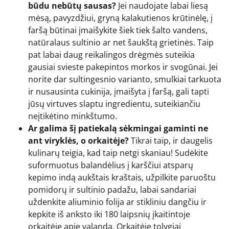
būdu nebūtų sausas?
Jei naudojate labai liesą
mėsą, pavyzdžiui, gryną kalakutienos krūtinėlę, į
faršą būtinai įmaišykite šiek tiek šalto vandens,
natūralaus sultinio ar net šaukštą grietinės. Taip
pat labai daug reikalingos drėgmės suteikia
gausiai svieste pakepintos morkos ir svogūnai. Jei
norite dar sultingesnio varianto, smulkiai tarkuota
ir nusausinta cukinija, įmaišyta į faršą, gali tapti
jūsų virtuves slaptu ingredientu, suteikiančiu
neįtikėtino minkštumo.
Ar galima šį patiekalą sėkmingai gaminti ne
ant viryklės, o orkaitėje?
Tikrai taip, ir daugelis
kulinarų teigia, kad taip netgi skaniau! Sudėkite
suformuotus balandėlius į karščiui atsparų
kepimo indą aukštais kraštais, užpilkite paruoštu
pomidorų ir sultinio padažu, labai sandariai
uždenkite aliuminio folija ar stikliniu dangčiu ir
kepkite iš anksto iki 180 laipsnių įkaitintoje
orkaitėje apie valandą. Orkaitėje tolygiai