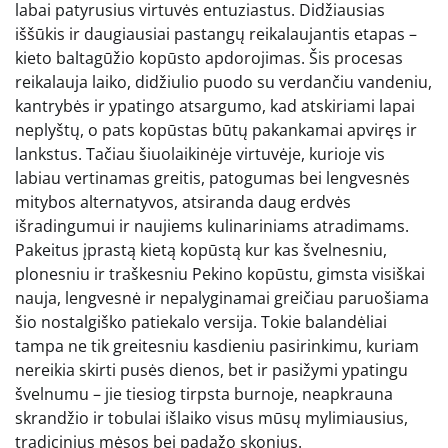
labai patyrusius virtuvės entuziastus. Didžiausias
iššūkis ir daugiausiai pastangų reikalaujantis etapas –
kieto baltagūžio kopūsto apdorojimas. Šis procesas
reikalauja laiko, didžiulio puodo su verdančiu vandeniu,
kantrybės ir ypatingo atsargumo, kad atskiriami lapai
neplyštų, o pats kopūstas būtų pakankamai apviręs ir
lankstus. Tačiau šiuolaikinėje virtuvėje, kurioje vis
labiau vertinamas greitis, patogumas bei lengvesnės
mitybos alternatyvos, atsiranda daug erdvės
išradingumui ir naujiems kulinariniams atradimams.
Pakeitus įprastą kietą kopūstą kur kas švelnesniu,
plonesniu ir traškesniu Pekino kopūstu, gimsta visiškai
nauja, lengvesnė ir nepalyginamai greičiau paruošiama
šio nostalgiško patiekalo versija. Tokie balandėliai
tampa ne tik greitesniu kasdieniu pasirinkimu, kuriam
nereikia skirti pusės dienos, bet ir pasižymi ypatingu
švelnumu – jie tiesiog tirpsta burnoje, neapkrauna
skrandžio ir tobulai išlaiko visus mūsų mylimiausius,
tradicinius mėsos bei padažo skonius.