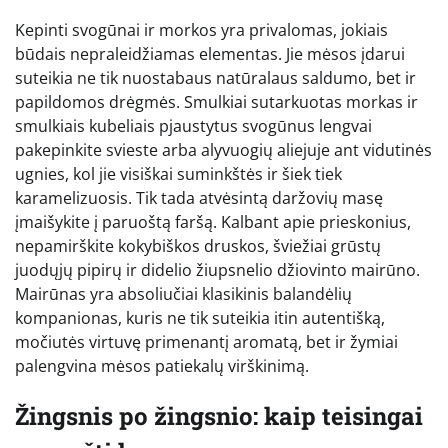
Kepinti svogūnai ir morkos yra privalomas, jokiais
būdais nepraleidžiamas elementas. Jie mėsos įdarui
suteikia ne tik nuostabaus natūralaus saldumo, bet ir
papildomos drėgmės. Smulkiai sutarkuotas morkas ir
smulkiais kubeliais pjaustytus svogūnus lengvai
pakepinkite svieste arba alyvuogių aliejuje ant vidutinės
ugnies, kol jie visiškai suminkštės ir šiek tiek
karamelizuosis. Tik tada atvėsintą daržovių masę
įmaišykite į paruoštą faršą. Kalbant apie prieskonius,
nepamirškite kokybiškos druskos, šviežiai grūstų
juodųjų pipirų ir didelio žiupsnelio džiovinto mairūno.
Mairūnas yra absoliučiai klasikinis balandėlių
kompanionas, kuris ne tik suteikia itin autentišką,
močiutės virtuvę primenantį aromatą, bet ir žymiai
palengvina mėsos patiekalų virškinimą.
Žingsnis po žingsnio: kaip teisingai