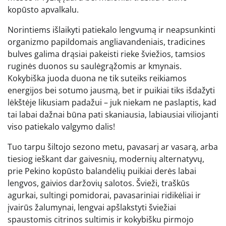
kopūsto apvalkalu.
Norintiems išlaikyti patiekalo lengvumą ir neapsunkinti
organizmo papildomais angliavandeniais, tradicines
bulves galima drąsiai pakeisti rieke šviežios, tamsios
ruginės duonos su saulėgrąžomis ar kmynais.
Kokybiška juoda duona ne tik suteiks reikiamos
energijos bei sotumo jausmą, bet ir puikiai tiks išdažyti
lėkštėje likusiam padažui – juk niekam ne paslaptis, kad
tai labai dažnai būna pati skaniausia, labiausiai viliojanti
viso patiekalo valgymo dalis!
Tuo tarpu šiltojo sezono metu, pavasarį ar vasarą, arba
tiesiog ieškant dar gaivesnių, modernių alternatyvų,
prie Pekino kopūsto balandėlių puikiai derės labai
lengvos, gaivios daržovių salotos. Švieži, traškūs
agurkai, sultingi pomidorai, pavasariniai ridikėliai ir
įvairūs žalumynai, lengvai apšlakstyti šviežiai
spaustomis citrinos sultimis ir kokybišku pirmojo