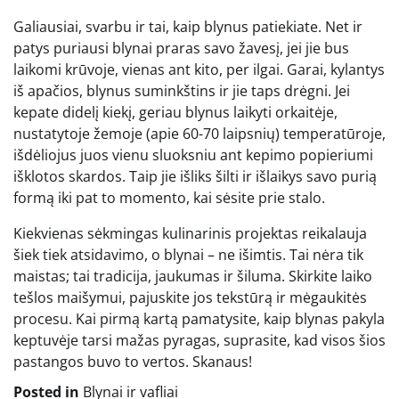
Galiausiai, svarbu ir tai, kaip blynus patiekiate. Net ir
patys puriausi blynai praras savo žavesį, jei jie bus
laikomi krūvoje, vienas ant kito, per ilgai. Garai, kylantys
iš apačios, blynus suminkštins ir jie taps drėgni. Jei
kepate didelį kiekį, geriau blynus laikyti orkaitėje,
nustatytoje žemoje (apie 60-70 laipsnių) temperatūroje,
išdėliojus juos vienu sluoksniu ant kepimo popieriumi
išklotos skardos. Taip jie išliks šilti ir išlaikys savo purią
formą iki pat to momento, kai sėsite prie stalo.
Kiekvienas sėkmingas kulinarinis projektas reikalauja
šiek tiek atsidavimo, o blynai – ne išimtis. Tai nėra tik
maistas; tai tradicija, jaukumas ir šiluma. Skirkite laiko
tešlos maišymui, pajuskite jos tekstūrą ir mėgaukitės
procesu. Kai pirmą kartą pamatysite, kaip blynas pakyla
keptuvėje tarsi mažas pyragas, suprasite, kad visos šios
pastangos buvo to vertos. Skanaus!
Posted in
Blynai ir vafliai