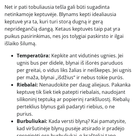
Net ir pati tobuliausia tešla gali būti sugadinta
netinkamoje keptuvėje. Blynams kepti idealiausia
keptuvė yra ta, kuri turi storą dugną ir gerą
nepridegančią dangą. Ketaus keptuvės taip pat yra
puikus pasirinkimas, nes jos tolygiai paskirsto ir ilgai
išlaiko šilumą.
Temperatūra:
Kepkite ant vidutinės ugnies. Jei
ugnis bus per didelė, blynai iš išorės paruduos
per greitai, o vidus liks žalias ir neiškepęs. Jei ugnis
per maža, blynai „išdžius“ ir nebus tokie purūs.
Riebalai:
Nenaudokite per daug aliejaus. Pakanka
keptuvę tik šiek tiek patepti riebalais, naudojant
silikoninį teptuką ar popierinį rankšluostį. Riebalų
perteklius blynus gali padaryti riebius, o ne
purius.
Burbuliukai:
Kada versti blyną? Kai pamatysite,
kad viršutinėje blynų pusėje atsirado ir pradėjo
sproginėti oro burbuliukai, o krašteliai tapo