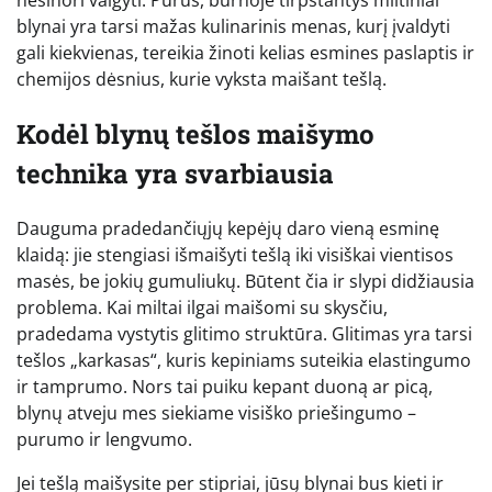
blynai yra tarsi mažas kulinarinis menas, kurį įvaldyti
gali kiekvienas, tereikia žinoti kelias esmines paslaptis ir
chemijos dėsnius, kurie vyksta maišant tešlą.
Kodėl blynų tešlos maišymo
technika yra svarbiausia
Dauguma pradedančiųjų kepėjų daro vieną esminę
klaidą: jie stengiasi išmaišyti tešlą iki visiškai vientisos
masės, be jokių gumuliukų. Būtent čia ir slypi didžiausia
problema. Kai miltai ilgai maišomi su skysčiu,
pradedama vystytis glitimo struktūra. Glitimas yra tarsi
tešlos „karkasas“, kuris kepiniams suteikia elastingumo
ir tamprumo. Nors tai puiku kepant duoną ar picą,
blynų atveju mes siekiame visiško priešingumo –
purumo ir lengvumo.
Jei tešlą maišysite per stipriai, jūsų blynai bus kieti ir