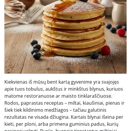
Kiekvienas iš mūsų bent kartą gyvenime yra svajojęs
apie tuos tobulus, aukštus ir minkštus blynus, kuriuos
matome restoranuose ar maisto tinklaraščiuose.
Rodos, paprastas receptas – miltai, kiaušiniai, pienas ir
šiek tiek kildinimo medžiagos – tačiau galutinis
rezultatas ne visada džiugina. Kartais blynai išeina per
kieti, per ploni, arba primena guminius padus, kurių
nesinori valgyti. Purūs, burnoje tirpstantys miltiniai