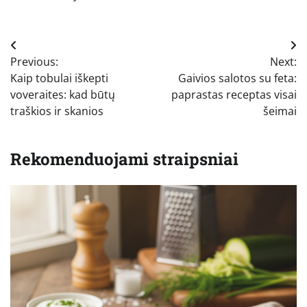
Navigacija
Previous:
Next:
tarp
Kaip tobulai iškepti
Gaivios salotos su feta:
įrašų
voveraites: kad būtų
paprastas receptas visai
traškios ir skanios
šeimai
Rekomenduojami straipsniai