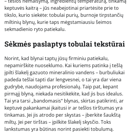
– tešlos nemaišymą, ingredientų temperatūrą, tinkamą
keptuvės kaitrą – jūs neabejotinai priartėsite prie to
tikslo, kurio siekėte: tobulai purių, burnoje tirpstančių
miltinių blynų, kurie taps mėgstamiausiu šeimos
sekmadienio ryto patiekalu.
Sėkmės paslaptys tobulai tekstūrai
Norint, kad blynai taptų jūsų firminiu patiekalu,
nepamirškite nuoseklumo. Kai kuriems patinka į tešlą
įpilti šlakelį gazuoto mineralinio vandens – burbuliukai
padeda tešlai tapti dar lengvesnei, o tai yra dar viena
gudrybė, naudojama profesionalų. Taip pat, kepant
pirmąjį blyną, niekada nesitikėkite, kad jis bus idealus.
Tai yra tarsi „bandomasis“ blynas, skirtas patikrinti, ar
keptuvė pakankamai įkaitusi ir ar tešlos tirštumas yra
tinkamas. Jei jis atrodo per skystas – įberkite šaukštą
miltų. Jei per tirštas – įpilkite šlakelį skysčio. Toks
lankstumas yra būtinas norint pasiekti tobulumą.