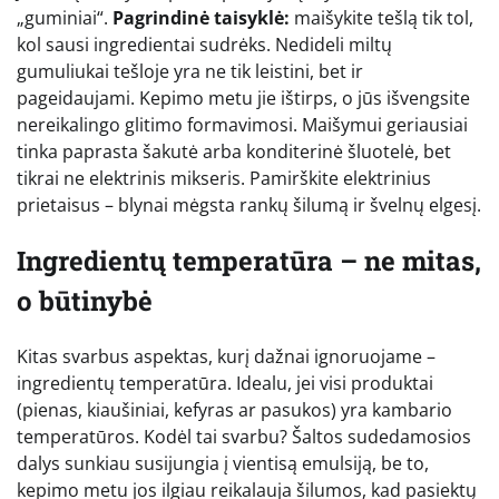
„guminiai“.
Pagrindinė taisyklė:
maišykite tešlą tik tol,
kol sausi ingredientai sudrėks. Nedideli miltų
gumuliukai tešloje yra ne tik leistini, bet ir
pageidaujami. Kepimo metu jie ištirps, o jūs išvengsite
nereikalingo glitimo formavimosi. Maišymui geriausiai
tinka paprasta šakutė arba konditerinė šluotelė, bet
tikrai ne elektrinis mikseris. Pamirškite elektrinius
prietaisus – blynai mėgsta rankų šilumą ir švelnų elgesį.
Ingredientų temperatūra – ne mitas,
o būtinybė
Kitas svarbus aspektas, kurį dažnai ignoruojame –
ingredientų temperatūra. Idealu, jei visi produktai
(pienas, kiaušiniai, kefyras ar pasukos) yra kambario
temperatūros. Kodėl tai svarbu? Šaltos sudedamosios
dalys sunkiau susijungia į vientisą emulsiją, be to,
kepimo metu jos ilgiau reikalauja šilumos, kad pasiektų