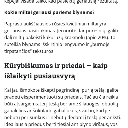
kepėjai visada taiko, kad pasiektų geriausią rezultatą.
Kokie miltai geriausi puriems blynams?
Paprasti aukščiausios rūšies kvietiniai miltai yra
geriausias pasirinkimas. Jei norite dar puresnių, galite
dalį miltų pakeisti kukurūzų krakmolu (apie 20%). Tai
suteikia blynams išskirtinio lengvumo ir „burnoje
tirpstančios“ tekstūros.
Kūrybiškumas ir priedai – kaip
išlaikyti pusiausvyrą
Kai jau išmokote iškepti pagrindinę, purią tešlą, galite
pradėti eksperimentuoti su priedais. Tačiau čia reikia
būti atsargiems. Jei į tešlą beriame šilauoges, obuolių
gabalėlius ar šokolado gabaliukus, svarbu, kad jie
nebūtų per sunkūs ir nebūtų dedami į tešlą per anksti.
Idealiausia priedus berti tiesiai ant blyno viršaus, vos