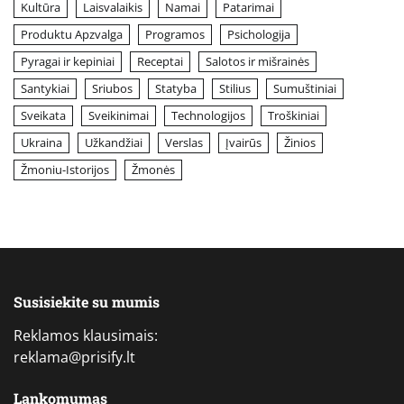
Kultūra
Laisvalaikis
Namai
Patarimai
Produktu Apzvalga
Programos
Psichologija
Pyragai ir kepiniai
Receptai
Salotos ir mišrainės
Santykiai
Sriubos
Statyba
Stilius
Sumuštiniai
Sveikata
Sveikinimai
Technologijos
Troškiniai
Ukraina
Užkandžiai
Verslas
Įvairūs
Žinios
Žmoniu-Istorijos
Žmonės
Susisiekite su mumis
Reklamos klausimais:
reklama@prisify.lt
Lankomumas