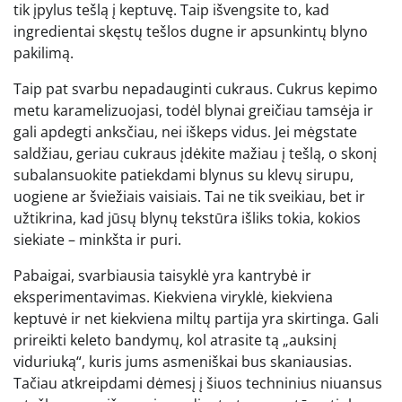
tik įpylus tešlą į keptuvę. Taip išvengsite to, kad
ingredientai skęstų tešlos dugne ir apsunkintų blyno
pakilimą.
Taip pat svarbu nepadauginti cukraus. Cukrus kepimo
metu karamelizuojasi, todėl blynai greičiau tamsėja ir
gali apdegti anksčiau, nei iškeps vidus. Jei mėgstate
saldžiau, geriau cukraus įdėkite mažiau į tešlą, o skonį
subalansuokite patiekdami blynus su klevų sirupu,
uogiene ar šviežiais vaisiais. Tai ne tik sveikiau, bet ir
užtikrina, kad jūsų blynų tekstūra išliks tokia, kokios
siekiate – minkšta ir puri.
Pabaigai, svarbiausia taisyklė yra kantrybė ir
eksperimentavimas. Kiekviena viryklė, kiekviena
keptuvė ir net kiekviena miltų partija yra skirtinga. Gali
prireikti keleto bandymų, kol atrasite tą „auksinį
viduriuką“, kuris jums asmeniškai bus skaniausias.
Tačiau atkreipdami dėmesį į šiuos techninius niuansus