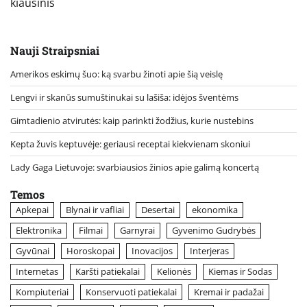
kiaušinis
Nauji Straipsniai
Amerikos eskimų šuo: ką svarbu žinoti apie šią veislę
Lengvi ir skanūs sumuštinukai su lašiša: idėjos šventėms
Gimtadienio atvirutės: kaip parinkti žodžius, kurie nustebins
Kepta žuvis keptuvėje: geriausi receptai kiekvienam skoniui
Lady Gaga Lietuvoje: svarbiausios žinios apie galimą koncertą
Temos
Apkepai
Blynai ir vafliai
Desertai
ekonomika
Elektronika
Filmai
Garnyrai
Gyvenimo Gudrybės
Gyvūnai
Horoskopai
Inovacijos
Interjeras
Internetas
Karšti patiekalai
Kelionės
Kiemas ir Sodas
Kompiuteriai
Konservuoti patiekalai
Kremai ir padažai