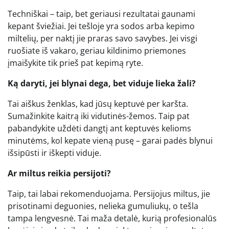
Techniškai – taip, bet geriausi rezultatai gaunami
kepant šviežiai. Jei tešloje yra sodos arba kepimo
miltelių, per naktį jie praras savo savybes. Jei visgi
ruošiate iš vakaro, geriau kildinimo priemones
įmaišykite tik prieš pat kepimą ryte.
Ką daryti, jei blynai dega, bet viduje lieka žali?
Tai aiškus ženklas, kad jūsų keptuvė per karšta.
Sumažinkite kaitrą iki vidutinės-žemos. Taip pat
pabandykite uždėti dangtį ant keptuvės kelioms
minutėms, kol kepate vieną pusę – garai padės blynui
išsipūsti ir iškepti viduje.
Ar miltus reikia persijoti?
Taip, tai labai rekomenduojama. Persijojus miltus, jie
prisotinami deguonies, nelieka gumuliukų, o tešla
tampa lengvesnė. Tai maža detalė, kurią profesionalūs