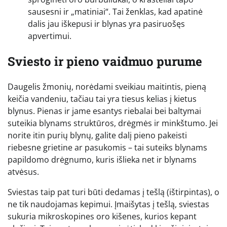
sausesni ir „matiniai“. Tai ženklas, kad apatinė
dalis jau iškepusi ir blynas yra pasiruošęs
apvertimui.
Sviesto ir pieno vaidmuo purume
Daugelis žmonių, norėdami sveikiau maitintis, pieną
keičia vandeniu, tačiau tai yra tiesus kelias į kietus
blynus. Pienas ir jame esantys riebalai bei baltymai
suteikia blynams struktūros, drėgmės ir minkštumo. Jei
norite itin purių blynų, galite dalį pieno pakeisti
riebesne grietine ar pasukomis – tai suteiks blynams
papildomo drėgnumo, kuris išlieka net ir blynams
atvėsus.
Sviestas taip pat turi būti dedamas į tešlą (ištirpintas), o
ne tik naudojamas kepimui. Įmaišytas į tešlą, sviestas
sukuria mikroskopines oro kišenes, kurios kepant