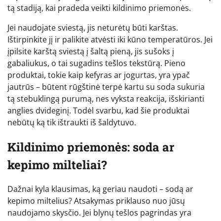
tą stadiją, kai pradeda veikti kildinimo priemonės.
Jei naudojate sviestą, jis neturėtų būti karštas.
Ištirpinkite jį ir palikite atvėsti iki kūno temperatūros. Jei
įpilsite karštą sviestą į šaltą pieną, jis sušoks į
gabaliukus, o tai sugadins tešlos tekstūrą. Pieno
produktai, tokie kaip kefyras ar jogurtas, yra ypač
jautrūs – būtent rūgštinė terpė kartu su soda sukuria
tą stebuklingą purumą, nes vyksta reakcija, išskirianti
anglies dvideginį. Todėl svarbu, kad šie produktai
nebūtų ką tik ištraukti iš šaldytuvo.
Kildinimo priemonės: soda ar
kepimo milteliai?
Dažnai kyla klausimas, ką geriau naudoti – sodą ar
kepimo miltelius? Atsakymas priklauso nuo jūsų
naudojamo skysčio. Jei blynų tešlos pagrindas yra