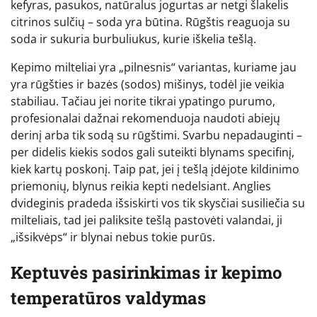
kefyras, pasukos, natūralus jogurtas ar netgi šlakelis
citrinos sulčių – soda yra būtina. Rūgštis reaguoja su
soda ir sukuria burbuliukus, kurie iškelia tešlą.
Kepimo milteliai yra „pilnesnis“ variantas, kuriame jau
yra rūgšties ir bazės (sodos) mišinys, todėl jie veikia
stabiliau. Tačiau jei norite tikrai ypatingo purumo,
profesionalai dažnai rekomenduoja naudoti abiejų
derinį arba tik sodą su rūgštimi. Svarbu nepadauginti –
per didelis kiekis sodos gali suteikti blynams specifinį,
kiek kartų poskonį. Taip pat, jei į tešlą įdėjote kildinimo
priemonių, blynus reikia kepti nedelsiant. Anglies
dvideginis pradeda išsiskirti vos tik skysčiai susiliečia su
milteliais, tad jei paliksite tešlą pastovėti valandai, ji
„išsikvėps“ ir blynai nebus tokie purūs.
Keptuvės pasirinkimas ir kepimo
temperatūros valdymas