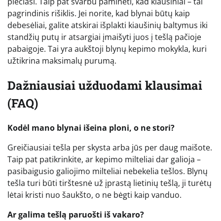
plečiasi. Taip pat svarbu paminėti, kad kiaušiniai – tai
pagrindinis rišiklis. Jei norite, kad blynai būtų kaip
debesėliai, galite atskirai išplakti kiaušinių baltymus iki
standžių putų ir atsargiai įmaišyti juos į tešlą pačioje
pabaigoje. Tai yra aukštoji blynų kepimo mokykla, kuri
užtikrina maksimalų purumą.
Dažniausiai užduodami klausimai
(FAQ)
Kodėl mano blynai išeina ploni, o ne stori?
Greičiausiai tešla per skysta arba jūs per daug maišote.
Taip pat patikrinkite, ar kepimo milteliai dar galioja –
pasibaigusio galiojimo milteliai nebekelia tešlos. Blynų
tešla turi būti tirštesnė už įprastą lietinių tešlą, ji turėtų
lėtai kristi nuo šaukšto, o ne bėgti kaip vanduo.
Ar galima tešlą paruošti iš vakaro?