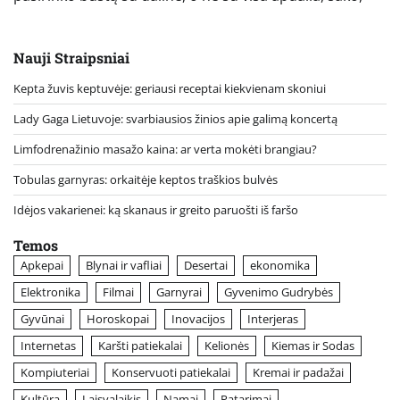
Nauji Straipsniai
Kepta žuvis keptuvėje: geriausi receptai kiekvienam skoniui
Lady Gaga Lietuvoje: svarbiausios žinios apie galimą koncertą
Limfodrenažinio masažo kaina: ar verta mokėti brangiau?
Tobulas garnyras: orkaitėje keptos traškios bulvės
Idėjos vakarienei: ką skanaus ir greito paruošti iš faršo
Temos
Apkepai
Blynai ir vafliai
Desertai
ekonomika
Elektronika
Filmai
Garnyrai
Gyvenimo Gudrybės
Gyvūnai
Horoskopai
Inovacijos
Interjeras
Internetas
Karšti patiekalai
Kelionės
Kiemas ir Sodas
Kompiuteriai
Konservuoti patiekalai
Kremai ir padažai
Kultūra
Laisvalaikis
Namai
Patarimai