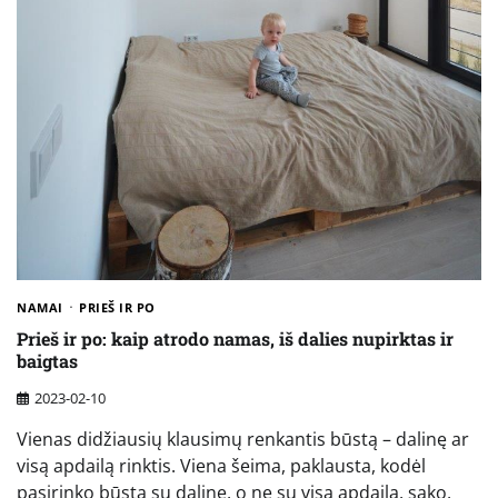
NAMAI
PRIEŠ IR PO
Prieš ir po: kaip atrodo namas, iš dalies nupirktas ir
baigtas
2023-02-10
Vienas didžiausių klausimų renkantis būstą – dalinę ar
visą apdailą rinktis. Viena šeima, paklausta, kodėl
pasirinko būstą su daline, o ne su visa apdaila, sako,