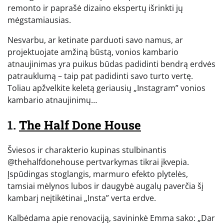
remonto ir paprašė dizaino ekspertų išrinkti jų
mėgstamiausias.
Nesvarbu, ar ketinate parduoti savo namus, ar
projektuojate amžiną būstą, vonios kambario
atnaujinimas yra puikus būdas padidinti bendrą erdvės
patrauklumą – taip pat padidinti savo turto vertę.
Toliau apžvelkite keletą geriausių „Instagram” vonios
kambario atnaujinimų…
1.
The Half Done House
Šviesos ir charakterio kupinas stulbinantis
@thehalfdonehouse pertvarkymas tikrai įkvepia.
Įspūdingas stoglangis, marmuro efekto plytelės,
tamsiai mėlynos lubos ir daugybė augalų paverčia šį
kambarį neįtikėtinai „Insta” verta erdve.
Kalbėdama apie renovaciją, savininkė Emma sako: „Dar