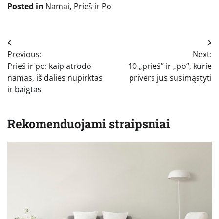
Posted in
Namai
,
Prieš ir Po
Navigacija
Previous:
Next:
tarp
Prieš ir po: kaip atrodo
10 „prieš” ir „po”, kurie
įrašų
namas, iš dalies nupirktas
privers jus susimąstyti
ir baigtas
Rekomenduojami straipsniai