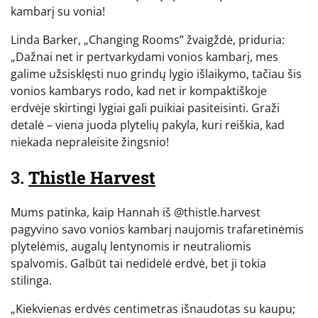
kambarį su vonia!
Linda Barker, „Changing Rooms” žvaigždė, priduria:
„Dažnai net ir pertvarkydami vonios kambarį, mes
galime užsisklęsti nuo grindų lygio išlaikymo, tačiau šis
vonios kambarys rodo, kad net ir kompaktiškoje
erdvėje skirtingi lygiai gali puikiai pasiteisinti. Graži
detalė – viena juoda plytelių pakyla, kuri reiškia, kad
niekada nepraleisite žingsnio!
3.
Thistle Harvest
Mums patinka, kaip Hannah iš @thistle.harvest
pagyvino savo vonios kambarį naujomis trafaretinėmis
plytelėmis, augalų lentynomis ir neutraliomis
spalvomis. Galbūt tai nedidelė erdvė, bet ji tokia
stilinga.
„Kiekvienas erdvės centimetras išnaudotas su kaupu;