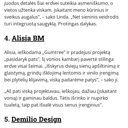
juodos detalės šiai erdvei suteikia asmeniškumo, o
vietos užtenka viskam, įskaitant meno kūrinius ir
sveikus augalus”, – sako Linda. „Net sieninis veidrodis
turi integruotą saugyklą. Protingas dalykas.
4.
Alisia BM
Alisia, ieškodama „Gumtree” ir pradėjusi projektą
„pasidaryk pats”, šį vonios kambarį pavertė stilinga
erdve visai šeimai. „Išskyrus dviejų sienų apšiltinimą ir
glaistymą, grindų išklojimą lentomis ir vinilo įrengimą
bei plytelių klijavimą, viską padarėme patys”, – sako ji.
„Aš pati viską projektavau, ieškojau, dažiau (įskaitant
vonią) ir gaminau baldus. Tėtis išrinko ir nupirko
tualetą, taip pat išvalė visus senus įrenginius”.
5.
Demilio Design