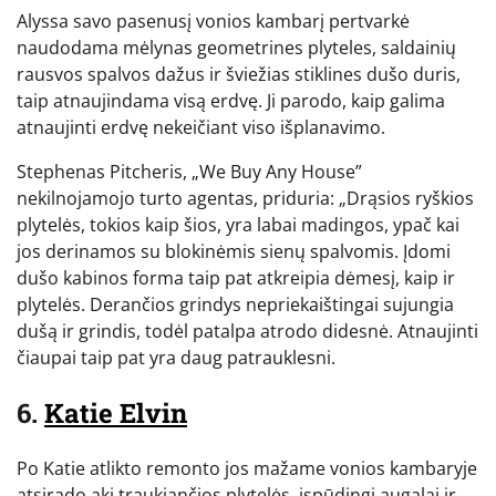
Alyssa savo pasenusį vonios kambarį pertvarkė
naudodama mėlynas geometrines plyteles, saldainių
rausvos spalvos dažus ir šviežias stiklines dušo duris,
taip atnaujindama visą erdvę. Ji parodo, kaip galima
atnaujinti erdvę nekeičiant viso išplanavimo.
Stephenas Pitcheris, „We Buy Any House”
nekilnojamojo turto agentas, priduria: „Drąsios ryškios
plytelės, tokios kaip šios, yra labai madingos, ypač kai
jos derinamos su blokinėmis sienų spalvomis. Įdomi
dušo kabinos forma taip pat atkreipia dėmesį, kaip ir
plytelės. Derančios grindys nepriekaištingai sujungia
dušą ir grindis, todėl patalpa atrodo didesnė. Atnaujinti
čiaupai taip pat yra daug patrauklesni.
6.
Katie Elvin
Po Katie atlikto remonto jos mažame vonios kambaryje
atsirado akį traukiančios plytelės, įspūdingi augalai ir