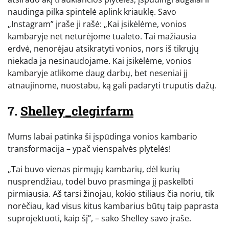
naudinga pilka spintelė aplink kriauklę. Savo
„Instagram” įraše ji rašė: „Kai įsikėlėme, vonios
kambaryje net neturėjome tualeto. Tai mažiausia
erdvė, nenorėjau atsikratyti vonios, nors iš tikrųjų
niekada ja nesinaudojame. Kai įsikėlėme, vonios
kambaryje atlikome daug darbų, bet neseniai jį
atnaujinome, nuostabu, ką gali padaryti truputis dažų.
7.
Shelley_clegirfarm
Mums labai patinka ši įspūdinga vonios kambario
transformacija – ypač vienspalvės plytelės!
„Tai buvo vienas pirmųjų kambarių, dėl kurių
nusprendžiau, todėl buvo prasminga jį paskelbti
pirmiausia. Aš tarsi žinojau, kokio stiliaus čia noriu, tik
norėčiau, kad visus kitus kambarius būtų taip paprasta
suprojektuoti, kaip šį”, – sako Shelley savo įraše.