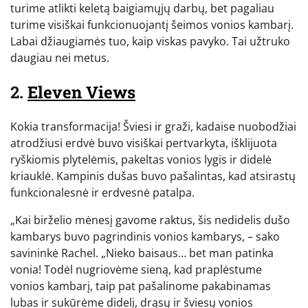
turime atlikti keletą baigiamųjų darbų, bet pagaliau
turime visiškai funkcionuojantį šeimos vonios kambarį.
Labai džiaugiamės tuo, kaip viskas pavyko. Tai užtruko
daugiau nei metus.
2.
Eleven Views
Kokia transformacija! Šviesi ir graži, kadaise nuobodžiai
atrodžiusi erdvė buvo visiškai pertvarkyta, išklijuota
ryškiomis plytelėmis, pakeltas vonios lygis ir didelė
kriauklė. Kampinis dušas buvo pašalintas, kad atsirastų
funkcionalesnė ir erdvesnė patalpa.
„Kai birželio mėnesį gavome raktus, šis nedidelis dušo
kambarys buvo pagrindinis vonios kambarys, – sako
savininkė Rachel. „Nieko baisaus… bet man patinka
vonia! Todėl nugriovėme sieną, kad praplėstume
vonios kambarį, taip pat pašalinome pakabinamas
lubas ir sukūrėme didelį, drąsų ir šviesų vonios