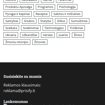
Produktu Apzvalga
Programos
Psichologija
Pyragai ir kepiniai
Receptai
Salotos ir mišrainės
Santykiai
Sriubos
Statyba
Stilius
Sumuštiniai
Sveikata
Sveikinimai
Technologijos
Troškiniai
Ukraina
Užkandžiai
Verslas
Įvairūs
Žinios
Žmoniu-Istorijos
Žmonės
Susisiekite su mumis
Reklamos klausimais:
reklama@prisify.lt
Lankomumas