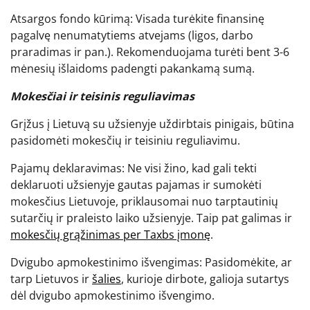
Atsargos fondo kūrimą: Visada turėkite finansinę
pagalvę nenumatytiems atvejams (ligos, darbo
praradimas ir pan.). Rekomenduojama turėti bent 3-6
mėnesių išlaidoms padengti pakankamą sumą.
Mokesčiai ir teisinis reguliavimas
Grįžus į Lietuvą su užsienyje uždirbtais pinigais, būtina
pasidomėti mokesčių ir teisiniu reguliavimu.
Pajamų deklaravimas: Ne visi žino, kad gali tekti
deklaruoti užsienyje gautas pajamas ir sumokėti
mokesčius Lietuvoje, priklausomai nuo tarptautinių
sutarčių ir praleisto laiko užsienyje. Taip pat galimas ir
mokesčių grąžinimas per Taxbs įmonę
.
Dvigubo apmokestinimo išvengimas: Pasidomėkite, ar
tarp Lietuvos ir
šalies
, kurioje dirbote, galioja sutartys
dėl dvigubo apmokestinimo išvengimo.