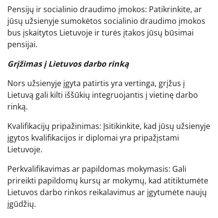
Pensijų ir socialinio draudimo įmokos: Patikrinkite, ar
jūsų užsienyje sumokėtos socialinio draudimo įmokos
bus įskaitytos Lietuvoje ir turės įtakos jūsų būsimai
pensijai.
Grįžimas į Lietuvos darbo rinką
Nors užsienyje įgyta patirtis yra vertinga, grįžus į
Lietuvą gali kilti iššūkių integruojantis į vietinę darbo
rinką.
Kvalifikacijų pripažinimas: Įsitikinkite, kad jūsų užsienyje
įgytos kvalifikacijos ir diplomai yra pripažįstami
Lietuvoje.
Perkvalifikavimas ar papildomas mokymasis: Gali
prireikti papildomų kursų ar mokymų, kad atitiktumėte
Lietuvos darbo rinkos reikalavimus ar įgytumėte naujų
įgūdžių.