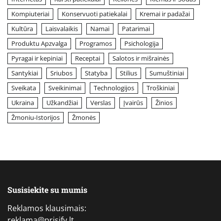
Kompiuteriai
Konservuoti patiekalai
Kremai ir padažai
Kultūra
Laisvalaikis
Namai
Patarimai
Produktu Apzvalga
Programos
Psichologija
Pyragai ir kepiniai
Receptai
Salotos ir mišrainės
Santykiai
Sriubos
Statyba
Stilius
Sumuštiniai
Sveikata
Sveikinimai
Technologijos
Troškiniai
Ukraina
Užkandžiai
Verslas
Įvairūs
Žinios
Žmoniu-Istorijos
Žmonės
Susisiekite su mumis
Reklamos klausimais:
reklama@prisify.lt