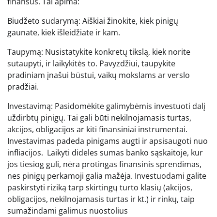
finansus. Tai apima:
Biudžeto sudarymą: Aiškiai žinokite, kiek pinigų
gaunate, kiek išleidžiate ir kam.
Taupymą: Nusistatykite konkretų tikslą, kiek norite
sutaupyti, ir laikykitės to. Pavyzdžiui, taupykite
pradiniam įnašui būstui, vaikų mokslams ar verslo
pradžiai.
Investavimą: Pasidomėkite galimybėmis investuoti dalį
uždirbtų pinigų. Tai gali būti nekilnojamasis turtas,
akcijos, obligacijos ar kiti finansiniai instrumentai.
Investavimas padeda pinigams augti ir apsisaugoti nuo
infliacijos. Laikyti dideles sumas banko sąskaitoje, kur
jos tiesiog guli, nėra protingas finansinis sprendimas,
nes pinigų perkamoji galia mažėja. Investuodami galite
paskirstyti riziką tarp skirtingų turto klasių (akcijos,
obligacijos, nekilnojamasis turtas ir kt.) ir rinkų, taip
sumažindami galimus nuostolius