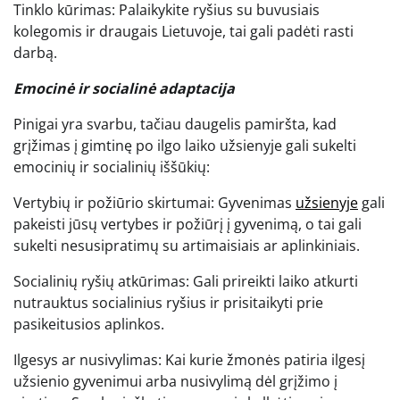
Tinklo kūrimas: Palaikykite ryšius su buvusiais
kolegomis ir draugais Lietuvoje, tai gali padėti rasti
darbą.
Emocinė ir socialinė adaptacija
Pinigai yra svarbu, tačiau daugelis pamiršta, kad
grįžimas į gimtinę po ilgo laiko užsienyje gali sukelti
emocinių ir socialinių iššūkių:
Vertybių ir požiūrio skirtumai: Gyvenimas
užsienyje
gali
pakeisti jūsų vertybes ir požiūrį į gyvenimą, o tai gali
sukelti nesusipratimų su artimaisiais ar aplinkiniais.
Socialinių ryšių atkūrimas: Gali prireikti laiko atkurti
nutrauktus socialinius ryšius ir prisitaikyti prie
pasikeitusios aplinkos.
Ilgesys ar nusivylimas: Kai kurie žmonės patiria ilgesį
užsienio gyvenimui arba nusivylimą dėl grįžimo į