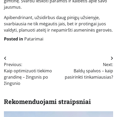
gimtinę. Svarbu ieškoti paramos ir kalbėtis apie savo
jausmus.
Apibendrinant, užsidirbus daug pinigų užsienyje,
svarbiausia ne tik mėgautis jais, bet ir protingai juos
valdyti, planuoti ateitį ir nepamiršti asmeninės gerovės.
Posted in
Patarimai
Navigacija
Previous:
Next:
tarp
Kaip optimizuoti tiekimo
Baldų spalvos – kaip
įrašų
grandinę – žingsnis po
pasirinkti tinkamiausias?
žingsnio
Rekomenduojami straipsniai