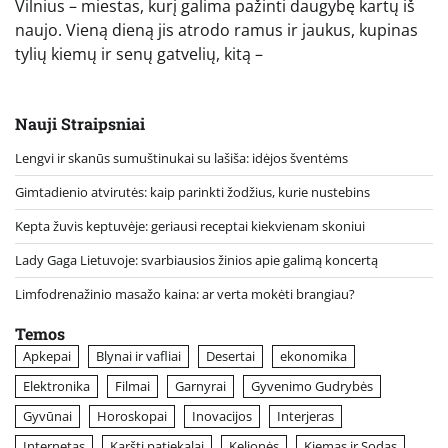
Vilnius – miestas, kurį galima pažinti daugybę kartų iš
naujo. Vieną dieną jis atrodo ramus ir jaukus, kupinas
tylių kiemų ir senų gatvelių, kitą –
Nauji Straipsniai
Lengvi ir skanūs sumuštinukai su lašiša: idėjos šventėms
Gimtadienio atvirutės: kaip parinkti žodžius, kurie nustebins
Kepta žuvis keptuvėje: geriausi receptai kiekvienam skoniui
Lady Gaga Lietuvoje: svarbiausios žinios apie galimą koncertą
Limfodrenažinio masažo kaina: ar verta mokėti brangiau?
Temos
Apkepai
Blynai ir vafliai
Desertai
ekonomika
Elektronika
Filmai
Garnyrai
Gyvenimo Gudrybės
Gyvūnai
Horoskopai
Inovacijos
Interjeras
Internetas
Karšti patiekalai
Kelionės
Kiemas ir Sodas