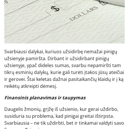
Svarbiausi dalykai, kuriuos užsidirbę nemažai pinigų
užsienyje pamiršta. Dirbant ir užsidirbant pinigų
užsienyje, ypač dideles sumas, svarbu nepamiršti tam
tikrų esminių dalykų, kurie gali turėti įtakos jūsų ateičiai
ir gerovei. Štai keletas dažnai pasitaikančių klaidų ir į ką
reikėtų atkreipti dėmesį.
Finansinis planavimas ir taupymas
Daugelis žmonių, grįžę iš užsienio, kur gerai uždirbo,
susiduria su problema, kad pinigai greitai ištirpsta.
Svarbiausia – ne tik uždirbti, bet ir tinkamai valdyti savo