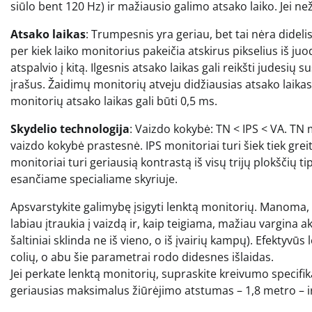
siūlo bent 120 Hz) ir mažiausio galimo atsako laiko. Jei n
Atsako laikas
: Trumpesnis yra geriau, bet tai nėra dideli
per kiek laiko monitorius pakeičia atskirus pikselius iš juod
atspalvio į kitą. Ilgesnis atsako laikas gali reikšti judesių
įrašus. Žaidimų monitorių atveju didžiausias atsako laikas,
monitorių atsako laikas gali būti 0,5 ms.
Skydelio technologija
: Vaizdo kokybė: TN < IPS < VA. TN m
vaizdo kokybė prastesnė. IPS monitoriai turi šiek tiek grei
monitoriai turi geriausią kontrastą iš visų trijų plokščių t
esančiame specialiame skyriuje.
Apsvarstykite galimybę įsigyti lenktą monitorių. Manoma,
labiau įtraukia į vaizdą ir, kaip teigiama, mažiau vargina ak
šaltiniai sklinda ne iš vieno, o iš įvairių kampų). Efektyvū
colių, o abu šie parametrai rodo didesnes išlaidas.
Jei perkate lenktą monitorių, supraskite kreivumo specifi
geriausias maksimalus žiūrėjimo atstumas – 1,8 metro – ir 