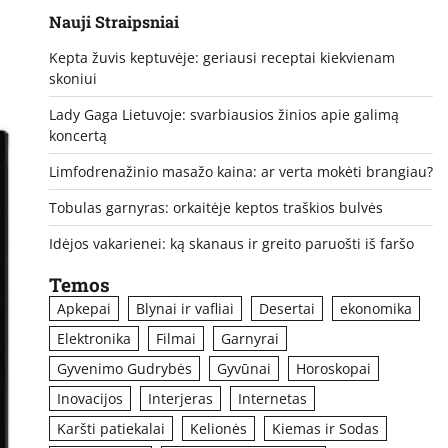
Nauji Straipsniai
Kepta žuvis keptuvėje: geriausi receptai kiekvienam
skoniui
Lady Gaga Lietuvoje: svarbiausios žinios apie galimą
koncertą
Limfodrenažinio masažo kaina: ar verta mokėti brangiau?
Tobulas garnyras: orkaitėje keptos traškios bulvės
Idėjos vakarienei: ką skanaus ir greito paruošti iš faršo
Temos
Apkepai
Blynai ir vafliai
Desertai
ekonomika
Elektronika
Filmai
Garnyrai
Gyvenimo Gudrybės
Gyvūnai
Horoskopai
Inovacijos
Interjeras
Internetas
Karšti patiekalai
Kelionės
Kiemas ir Sodas