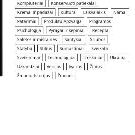
Kompiuteriai
Konservuoti patiekalai
Kremai ir padažai
Kultūra
Laisvalaikis
Namai
Patarimai
Produktu Apzvalga
Programos
Psichologija
Pyragai ir kepiniai
Receptai
Salotos ir mišrainės
Santykiai
Sriubos
Statyba
Stilius
Sumuštiniai
Sveikata
Sveikinimai
Technologijos
Troškiniai
Ukraina
Užkandžiai
Verslas
Įvairūs
Žinios
Žmoniu-Istorijos
Žmonės