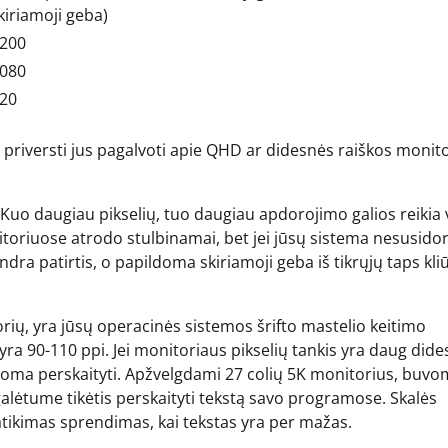
kiriamoji geba)
1200
1080
720
i priversti jus pagalvoti apie QHD ar didesnės raiškos monit
 Kuo daugiau pikselių, tuo daugiau apdorojimo galios reikia
nitoriuose atrodo stulbinamai, bet jei jūsų sistema nesusido
dra patirtis, o papildoma skiriamoji geba iš tikrųjų taps kliū
torių, yra jūsų operacinės sistemos šrifto mastelio keitimo
 yra 90-110 ppi. Jei monitoriaus pikselių tankis yra daug dide
įmanoma perskaityti. Apžvelgdami 27 colių 5K monitorius, buv
 galėtume tikėtis perskaityti tekstą savo programose. Skalės
patikimas sprendimas, kai tekstas yra per mažas.