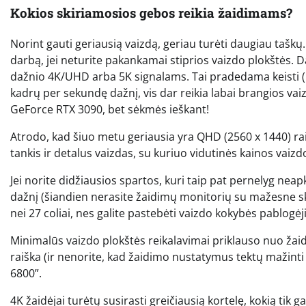
Kokios skiriamosios gebos reikia žaidimams?
Norint gauti geriausią vaizdą, geriau turėti daugiau taškų. 
darbą, jei neturite pakankamai stiprios vaizdo plokštės.
dažnio 4K/UHD arba 5K signalams. Tai pradedama keisti (už 
kadrų per sekundę dažnį, vis dar reikia labai brangios vaiz
GeForce RTX 3090, bet sėkmės ieškant!
Atrodo, kad šiuo metu geriausia yra QHD (2560 x 1440) ra
tankis ir detalus vaizdas, su kuriuo vidutinės kainos vai
Jei norite didžiausios spartos, kuri taip pat pernelyg nea
dažnį (šiandien nerasite žaidimų monitorių su mažesne ski
nei 27 coliai, nes galite pastebėti vaizdo kokybės pablogėj
Minimalūs vaizdo plokštės reikalavimai priklauso nuo žai
raiška (ir nenorite, kad žaidimo nustatymus tektų mažinti
6800”.
4K žaidėjai turėtų susirasti greičiausią kortelę, kokią tik 