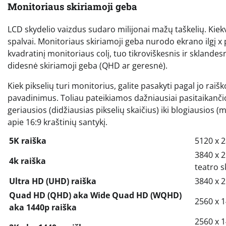
Monitoriaus skiriamoji geba
LCD skydelio vaizdus sudaro milijonai mažų taškelių. Kiek
spalvai. Monitoriaus skiriamoji geba nurodo ekrano ilgį x pl
kvadratinį monitoriaus colį, tuo tikroviškesnis ir sklandes
didesnė skiriamoji geba (QHD ar geresnė).
Kiek pikselių turi monitorius, galite pasakyti pagal jo rai
pavadinimus. Toliau pateikiamos dažniausiai pasitaikanči
geriausios (didžiausias pikselių skaičius) iki blogiausios 
apie 16:9 kraštinių santykį.
5K raiška
5120 x 
3840 x 2
4k raiška
teatro s
Ultra HD (UHD) raiška
3840 x 
Quad HD (QHD) aka Wide Quad HD (WQHD)
2560 x 
aka 1440p raiška
2560 x 1