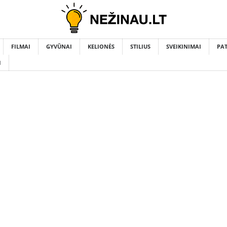
FILMAI
GYVŪNAI
KELIONĖS
STILIUS
SVEIKINIMAI
PA
I