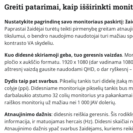
Greiti patarimai, kaip išširinkti monit
Nustatykite pagrindinę savo monitoriaus paskirtį: ža
Paprastai žaidėjai turėtų teikti pirmenybę greitam atnauji
tikslumui, o bendro naudojimo naudotojai turi mažiau spec
kontrasto VA skydeliu.
Kuo didesnė skiriamoji geba, tuo geresnis vaizdas
. Mo
pločio x aukščio formatu. 1920 x 1080 (dar vadinama 1080p
aštresnį vaizdą gausite naudodami QHD, o dar ryškesnį – 
Dydis taip pat svarbus
. Pikselių tankis turi didelę įtak
colyje (ppi). Didesniame monitoriuje pikselių tankis bus ma
darbalaukio atstumo 32 colių monitorius yra pakankamai 
raiškos monitorių už mažiau nei 1 000 JAV dolerių.
Atnaujinimo dažnis
: didesnis reiškia geresnis. Šis rod
informacija, ir matuojamas hercais (Hz). Didesni skaičiai 
Atnaujinimo dažnis ypač svarbus žaidėjams, kuriems rei