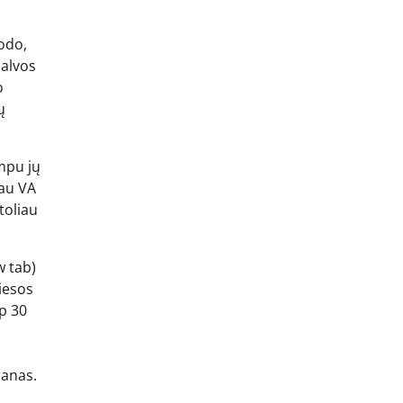
rodo,
palvos
o
ų
ampu jų
iau VA
toliau
w tab)
viesos
ip 30
ranas.