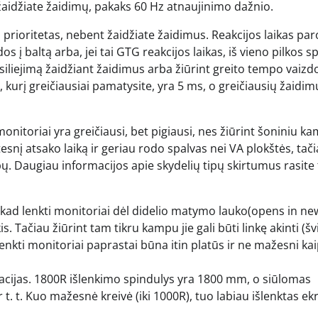
ežaidžiate žaidimų, pakaks 60 Hz atnaujinimo dažnio.
s prioritetas, nebent žaidžiate žaidimus. Reakcijos laikas pa
os į baltą arba, jei tai GTG reakcijos laikas, iš vieno pilkos s
 susiliejimą žaidžiant žaidimus arba žiūrint greito tempo vaizd
 kurį greičiausiai pamatysite, yra 5 ms, o greičiausių žaidim
onitoriai yra greičiausi, bet pigiausi, nes žiūrint šoniniu k
tesnį atsako laiką ir geriau rodo spalvas nei VA plokštės, tač
ipų. Daugiau informacijos apie skydelių tipų skirtumus rasite 
 kad lenkti monitoriai dėl didelio matymo lauko(opens in ne
is. Tačiau žiūrint tam tikru kampu jie gali būti linkę akinti (š
s lenkti monitoriai paprastai būna itin platūs ir ne mažesni ka
kacijas. 1800R išlenkimo spindulys yra 1800 mm, o siūlomas
t. t. Kuo mažesnė kreivė (iki 1000R), tuo labiau išlenktas ek