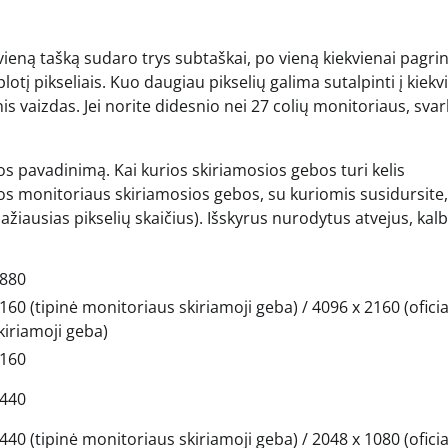
vieną tašką sudaro trys subtaškai, po vieną kiekvienai pagri
otį pikseliais. Kuo daugiau pikselių galima sutalpinti į kiekv
nis vaizdas. Jei norite didesnio nei 27 colių monitoriaus, sva
škos pavadinimą. Kai kurios skiriamosios gebos turi kelis
os monitoriaus skiriamosios gebos, su kuriomis susidursite
(mažiausias pikselių skaičius). Išskyrus nurodytus atvejus, ka
2880
160 (tipinė monitoriaus skiriamoji geba) / 4096 x 2160 (oficia
kiriamoji geba)
2160
1440
440 (tipinė monitoriaus skiriamoji geba) / 2048 x 1080 (oficia