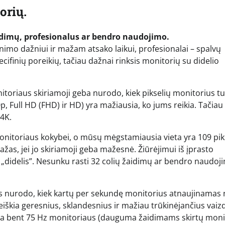
orių.
idimų, profesionalus ar bendro naudojimo.
nimo dažniui ir mažam atsako laikui, profesionalai – spalvų
ifinių poreikių, tačiau dažnai rinksis monitorių su didelio
nitoriaus skiriamoji geba nurodo, kiek pikselių monitorius tu
, Full HD (FHD) ir HD) yra mažiausia, ko jums reikia. Tačiau
4K.
ą monitoriaus kokybei, o mūsų mėgstamiausia vieta yra 109 pik
žas, jei jo skiriamoji geba mažesnė. Žiūrėjimui iš įprasto
„didelis”. Nesunku rasti 32 colių žaidimų ar bendro naudoj
iklis nurodo, kiek kartų per sekundę monitorius atnaujinamas
reiškia geresnius, sklandesnius ir mažiau trūkinėjančius vaiz
kia bent 75 Hz monitoriaus (dauguma žaidimams skirtų moni