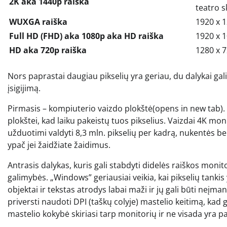
2K aka 1440p raiška
teatro s
WUXGA raiška
1920 x 
Full HD (FHD) aka 1080p aka HD raiška
1920 x 
HD aka 720p raiška
1280 x 
Nors paprastai daugiau pikselių yra geriau, du dalykai gal
įsigijimą.
Pirmasis – kompiuterio vaizdo plokštė(opens in new tab).
plokštei, kad laiku pakeistų tuos pikselius. Vaizdai 4K mo
užduotimi valdyti 8,3 mln. pikselių per kadrą, nukentės ben
ypač jei žaidžiate žaidimus.
Antrasis dalykas, kuris gali stabdyti didelės raiškos moni
galimybės. „Windows” geriausiai veikia, kai pikselių tankis
objektai ir tekstas atrodys labai maži ir jų gali būti ne
priversti naudoti DPI (taškų colyje) mastelio keitimą, kad
mastelio kokybė skiriasi tarp monitorių ir ne visada yra 