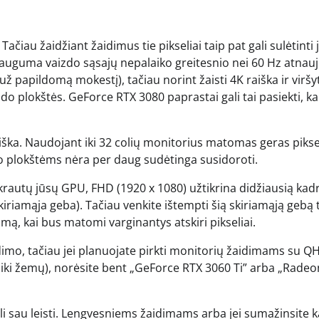
Tačiau žaidžiant žaidimus tie pikseliai taip pat gali sulėtinti 
 Dauguma vaizdo sąsajų nepalaiko greitesnio nei 60 Hz atnau
papildomą mokestį), tačiau norint žaisti 4K raiška ir viršyt
do plokštės. GeForce RTX 3080 paprastai gali tai pasiekti, kai
iška. Naudojant iki 32 colių monitorius matomas geras pikse
zdo plokštėms nėra per daug sudėtinga susidoroti.
pkrautų jūsų GPU, FHD (1920 x 1080) užtikrina didžiausią kad
riamąja geba). Tačiau venkite ištempti šią skiriamąją gebą 
imą, kai bus matomi varginantys atskiri pikseliai.
dimo, tačiau jei planuojate pirkti monitorių žaidimams su Q
 iki žemų), norėsite bent „GeForce RTX 3060 Ti” arba „Radeo
gali sau leisti. Lengvesniems žaidimams arba jei sumažinsite k