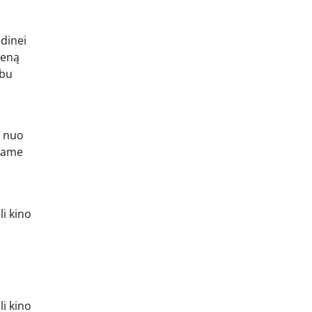
ndinei
ieną
rbu
, nuo
lbame
li kino
li kino