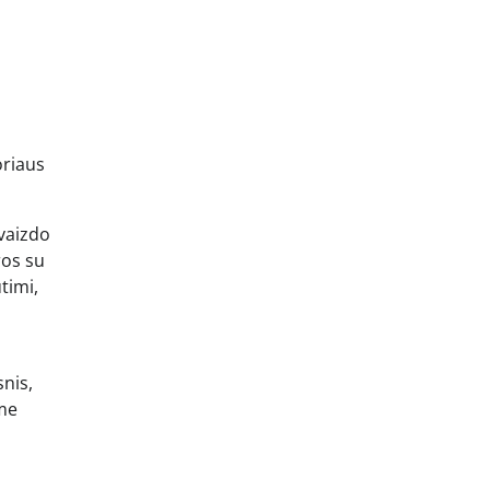
oriaus
 vaizdo
ros su
timi,
snis,
ome