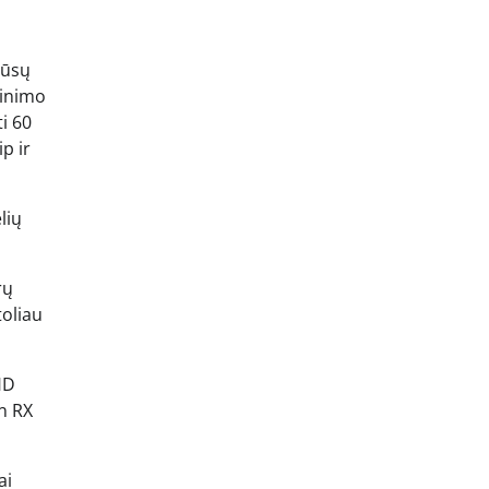
jūsų
jinimo
i 60
p ir
lių
rų
toliau
HD
n RX
ai