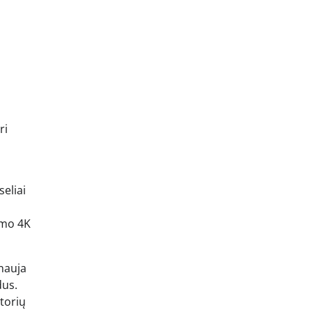
ri
seliai
imo 4K
 nauja
dus.
torių