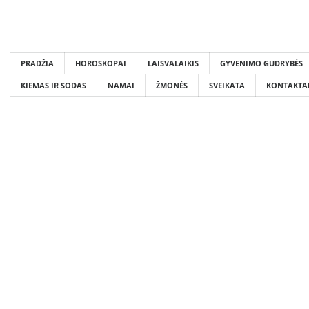
Skip
to
content
PRADŽIA
HOROSKOPAI
LAISVALAIKIS
GYVENIMO GUDRYBĖS
KIEMAS IR SODAS
NAMAI
ŽMONĖS
SVEIKATA
KONTAKTA