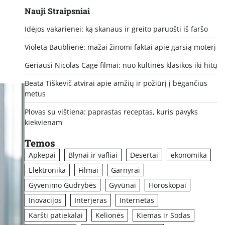
Nauji Straipsniai
Idėjos vakarienei: ką skanaus ir greito paruošti iš faršo
Violeta Baublienė: mažai žinomi faktai apie garsią moterį
Geriausi Nicolas Cage filmai: nuo kultinės klasikos iki hitų
Beata Tiškevič atvirai apie amžių ir požiūrį į bėgančius
metus
Plovas su vištiena: paprastas receptas, kuris pavyks
kiekvienam
Temos
Apkepai
Blynai ir vafliai
Desertai
ekonomika
Elektronika
Filmai
Garnyrai
Gyvenimo Gudrybės
Gyvūnai
Horoskopai
Inovacijos
Interjeras
Internetas
Karšti patiekalai
Kelionės
Kiemas ir Sodas