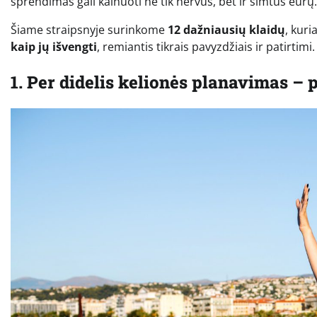
sprendimas gali kainuoti ne tik nervus, bet ir šimtus eurų.
Šiame straipsnyje surinkome
12 dažniausių klaidų
, kuri
kaip jų išvengti
, remiantis tikrais pavyzdžiais ir patirtimi.
1. Per didelis kelionės planavimas –