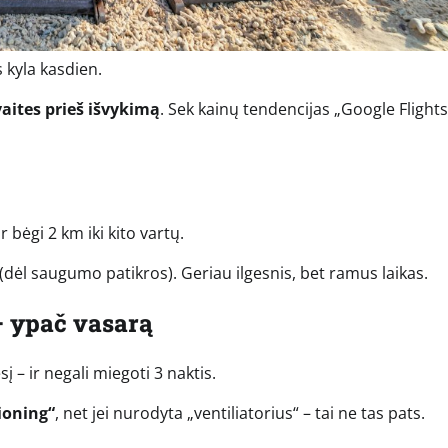
 kyla kasdien.
vaites prieš išvykimą
. Sek kainų tendencijas „Google Flights
 bėgi 2 km iki kito vartų.
dėl saugumo patikros). Geriau ilgesnis, bet ramus laikas.
 – ypač vasarą
 – ir negali miegoti 3 naktis.
tioning“
, net jei nurodyta „ventiliatorius“ – tai ne tas pats.