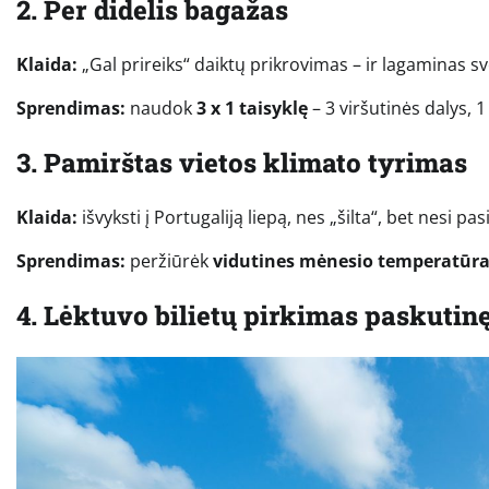
2. Per didelis bagažas
Klaida:
„Gal prireiks“ daiktų prikrovimas – ir lagaminas sv
Sprendimas:
naudok
3 x 1 taisyklę
– 3 viršutinės dalys, 
3. Pamirštas vietos klimato tyrimas
Klaida:
išvyksti į Portugaliją liepą, nes „šilta“, bet nesi p
Sprendimas:
peržiūrėk
vidutines mėnesio temperatūras
4. Lėktuvo bilietų pirkimas paskutin