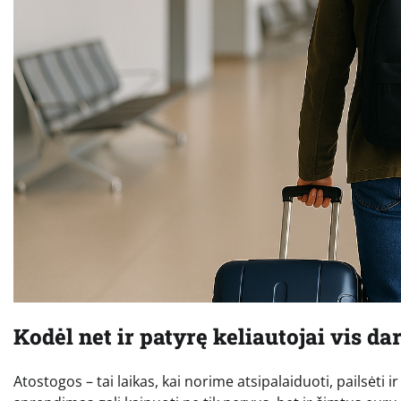
Kodėl net ir patyrę keliautojai vis da
Atostogos – tai laikas, kai norime atsipalaiduoti, pailsėti 