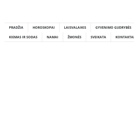
Skip
to
content
PRADŽIA
HOROSKOPAI
LAISVALAIKIS
GYVENIMO GUDRYBĖS
KIEMAS IR SODAS
NAMAI
ŽMONĖS
SVEIKATA
KONTAKTA