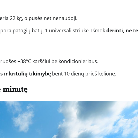
eria 22 kg, o pusės net nenaudoji.
1 pora patogių batų, 1 universali striukė. Išmok
derinti, ne t
asiruošęs +38°C karščiui be kondicionieriaus.
 ir kritulių tikimybę
bent 10 dienų prieš kelionę.
ę minutę