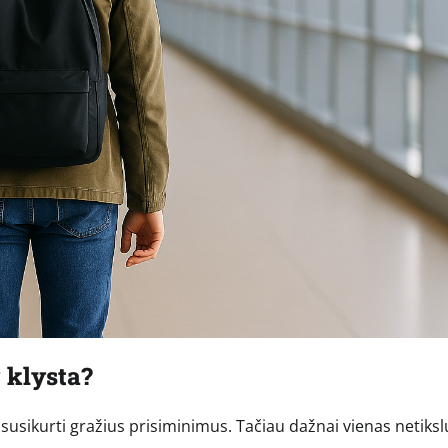
r klysta?
ir susikurti gražius prisiminimus. Tačiau dažnai vienas netiksl