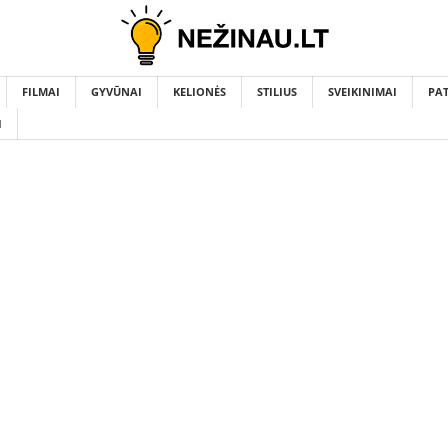
FILMAI
GYVŪNAI
KELIONĖS
STILIUS
SVEIKINIMAI
PA
I