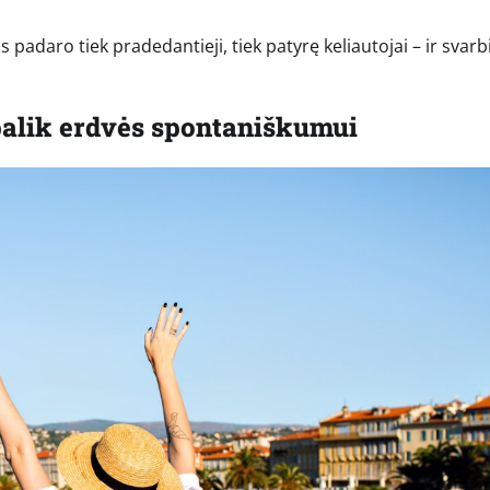
as padaro tiek pradedantieji, tiek patyrę keliautojai – ir svarb
 palik erdvės spontaniškumui