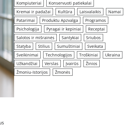
Kompiuteriai
Konservuoti patiekalai
Kremai ir padažai
Kultūra
Laisvalaikis
Namai
Patarimai
Produktu Apzvalga
Programos
Psichologija
Pyragai ir kepiniai
Receptai
Salotos ir mišrainės
Santykiai
Sriubos
Statyba
Stilius
Sumuštiniai
Sveikata
Sveikinimai
Technologijos
Troškiniai
Ukraina
Užkandžiai
Verslas
Įvairūs
Žinios
Žmoniu-Istorijos
Žmonės
us