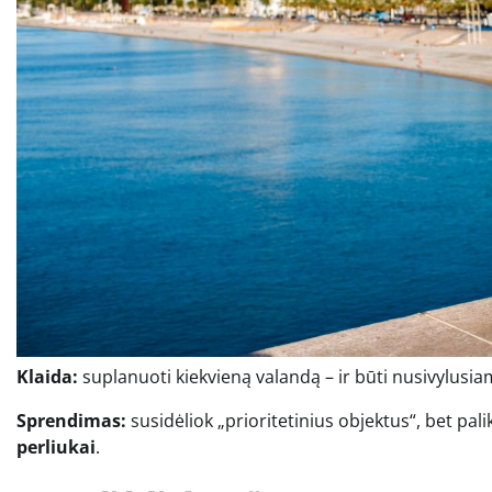
Klaida:
suplanuoti kiekvieną valandą – ir būti nusivylusiam,
Sprendimas:
susidėliok „prioritetinius objektus“, bet pali
perliukai
.