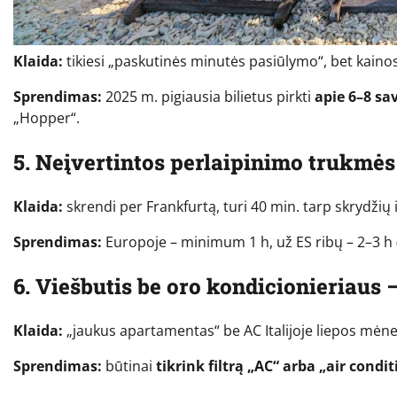
Klaida:
tikiesi „paskutinės minutės pasiūlymo“, bet kainos
Sprendimas:
2025 m. pigiausia bilietus pirkti
apie 6–8 sa
„Hopper“.
5. Neįvertintos perlaipinimo trukmės
Klaida:
skrendi per Frankfurtą, turi 40 min. tarp skrydžių ir
Sprendimas:
Europoje – minimum 1 h, už ES ribų – 2–3 h (
6. Viešbutis be oro kondicionieriaus
Klaida:
„jaukus apartamentas“ be AC Italijoje liepos mėnesį
Sprendimas:
būtinai
tikrink filtrą „AC“ arba „air condi