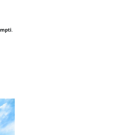
empti
.