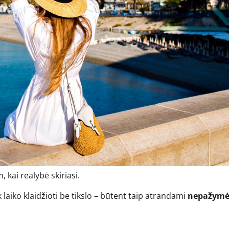
 kai realybė skiriasi.
k laiko klaidžioti be tikslo – būtent taip atrandami
nepažymė