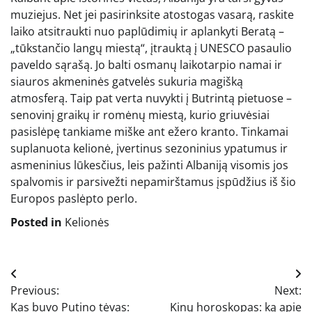
muziejus. Net jei pasirinksite atostogas vasarą, raskite
laiko atsitraukti nuo paplūdimių ir aplankyti Beratą –
„tūkstančio langų miestą“, įtrauktą į UNESCO pasaulio
paveldo sąrašą. Jo balti osmanų laikotarpio namai ir
siauros akmeninės gatvelės sukuria magišką
atmosferą. Taip pat verta nuvykti į Butrintą pietuose –
senovinį graikų ir romėnų miestą, kurio griuvėsiai
pasislėpę tankiame miške ant ežero kranto. Tinkamai
suplanuota kelionė, įvertinus sezoninius ypatumus ir
asmeninius lūkesčius, leis pažinti Albaniją visomis jos
spalvomis ir parsivežti nepamirštamus įspūdžius iš šio
Europos paslėpto perlo.
Posted in
Kelionės
Navigacija
Previous:
Next:
tarp
Kas buvo Putino tėvas:
Kinų horoskopas: ką apie