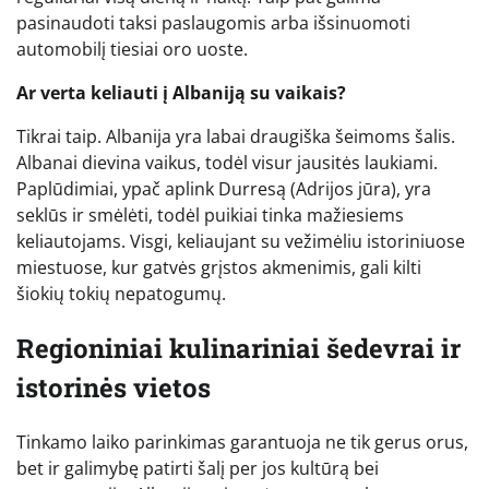
pasinaudoti taksi paslaugomis arba išsinuomoti
automobilį tiesiai oro uoste.
Ar verta keliauti į Albaniją su vaikais?
Tikrai taip. Albanija yra labai draugiška šeimoms šalis.
Albanai dievina vaikus, todėl visur jausitės laukiami.
Paplūdimiai, ypač aplink Durresą (Adrijos jūra), yra
seklūs ir smėlėti, todėl puikiai tinka mažiesiems
keliautojams. Visgi, keliaujant su vežimėliu istoriniuose
miestuose, kur gatvės grįstos akmenimis, gali kilti
šiokių tokių nepatogumų.
Regioniniai kulinariniai šedevrai ir
istorinės vietos
Tinkamo laiko parinkimas garantuoja ne tik gerus orus,
bet ir galimybę patirti šalį per jos kultūrą bei