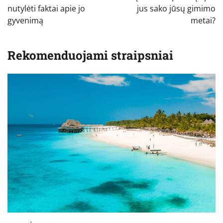
įrašų
nutylėti faktai apie jo
jus sako jūsų gimimo
gyvenimą
metai?
Rekomenduojami straipsniai