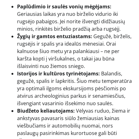
Paplūdimio ir saulės vonių mėgėjams:
Geriausias laikas yra nuo birželio vidurio iki
rugsėjo pabaigos. Jei norite išvengti didžiausių
minios, rinkitės birželio pradžią arba rugsėjį.
Žygių ir gamtos entuziastams:
Gegužė, birželis,
rugsėjis ir spalis yra idealūs mėnesiai. Orai
kalnuose šiuo metu yra palankiausi – ne per
karšta kopti į viršukalnes, o takai jau būna
išlaisvinti nuo žiemos sniego.
Istorijos ir kultūros tyrinėtojams:
Balandis,
gegužė, spalis ir lapkritis. Šiuo metu temperatūra
yra optimali ilgoms ekskursijoms pėsčiomis po
atvirus archeologinius parkus ir senamiesčius,
išvengiant vasarinio išsekimo nuo saulės.
Biudžeto keliautojams:
Vėlyvas ruduo, žiema ir
ankstyvas pavasaris siūlo žemiausias kainas
viešbučiams ir automobilių nuomai, nors
paslaugų pasirinkimas kurortuose gali būti