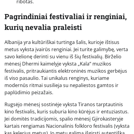
ribotas.
Pagrindiniai festivaliai ir renginiai,
kurių nevalia praleisti
Albanija yra kultūriškai turtinga šalis, kurioje ištisus
metus vyksta įvairūs renginiai. Jei turite galimybę, verta
savo kelionę derinti su vienu iš šių festivalių. Birželio
mėnesį Dhermi kaimelyje vyksta „Kala“ muzikos
festivalis, pritraukiantis elektroninės muzikos gerbėjus
iš viso pasaulio. Tai unikalus renginys, kuriame
modernūs ritmai susilieja su nepaliestos gamtos ir
paplūdimio peizažais.
Rugsėjo mėnesį sostinėje vyksta Tiranos tarptautinis
kino festivalis, kuris suburia kino kūrėjus ir entuziastus.
Jei domitės tradicijomis, spalio mėnesį Gjirokasteryje
kartais rengiamas Nacionalinis folkloro festivalis (vyksta
kas kelerius metus). Jo metu galima išgirsti autentišką