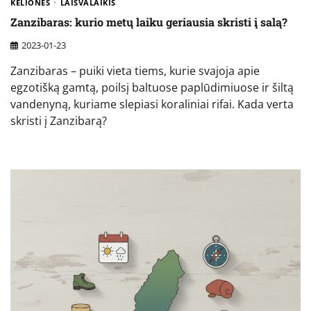
KELIONĖS
LAISVALAIKIS
Zanzibaras: kurio metų laiku geriausia skristi į salą?
2023-01-23
Zanzibaras – puiki vieta tiems, kurie svajoja apie
egzotišką gamtą, poilsį baltuose paplūdimiuose ir šiltą
vandenyną, kuriame slepiasi koraliniai rifai. Kada verta
skristi į Zanzibarą?