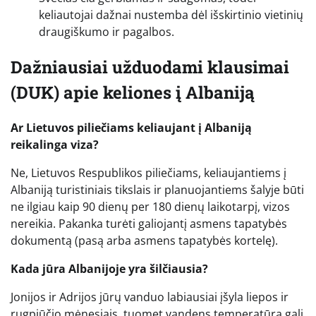
keliautojai dažnai nustemba dėl išskirtinio vietinių
draugiškumo ir pagalbos.
Dažniausiai užduodami klausimai
(DUK) apie keliones į Albaniją
Ar Lietuvos piliečiams keliaujant į Albaniją
reikalinga viza?
Ne, Lietuvos Respublikos piliečiams, keliaujantiems į
Albaniją turistiniais tikslais ir planuojantiems šalyje būti
ne ilgiau kaip 90 dienų per 180 dienų laikotarpį, vizos
nereikia. Pakanka turėti galiojantį asmens tapatybės
dokumentą (pasą arba asmens tapatybės kortelę).
Kada jūra Albanijoje yra šilčiausia?
Jonijos ir Adrijos jūrų vanduo labiausiai įšyla liepos ir
rugpjūčio mėnesiais, tuomet vandens temperatūra gali