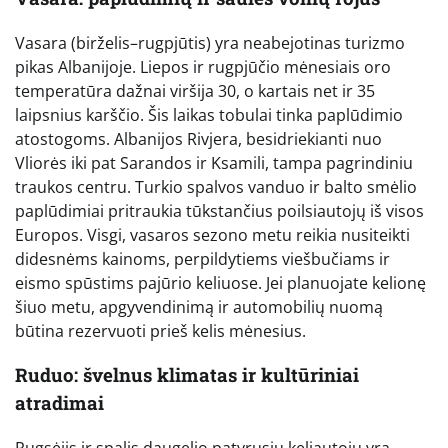
Vasara (birželis–rugpjūtis) yra neabejotinas turizmo
pikas Albanijoje. Liepos ir rugpjūčio mėnesiais oro
temperatūra dažnai viršija 30, o kartais net ir 35
laipsnius karščio. Šis laikas tobulai tinka paplūdimio
atostogoms. Albanijos Rivjera, besidriekianti nuo
Vliorės iki pat Sarandos ir Ksamili, tampa pagrindiniu
traukos centru. Turkio spalvos vanduo ir balto smėlio
paplūdimiai pritraukia tūkstančius poilsiautojų iš visos
Europos. Visgi, vasaros sezono metu reikia nusiteikti
didesnėms kainoms, perpildytiems viešbučiams ir
eismo spūstims pajūrio keliuose. Jei planuojate kelionę
šiuo metu, apgyvendinimą ir automobilių nuomą
būtina rezervuoti prieš kelis mėnesius.
Ruduo: švelnus klimatas ir kultūriniai
atradimai