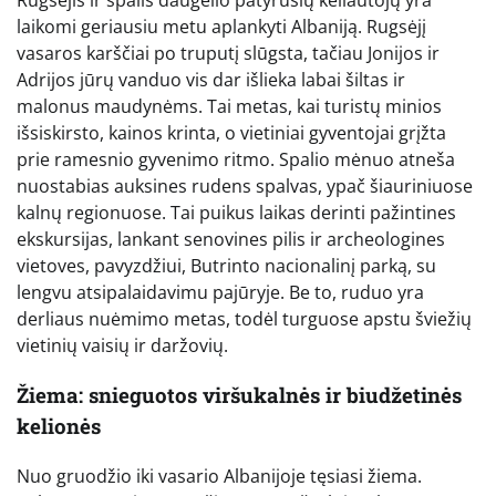
Rugsėjis ir spalis daugelio patyrusių keliautojų yra
laikomi geriausiu metu aplankyti Albaniją. Rugsėjį
vasaros karščiai po truputį slūgsta, tačiau Jonijos ir
Adrijos jūrų vanduo vis dar išlieka labai šiltas ir
malonus maudynėms. Tai metas, kai turistų minios
išsiskirsto, kainos krinta, o vietiniai gyventojai grįžta
prie ramesnio gyvenimo ritmo. Spalio mėnuo atneša
nuostabias auksines rudens spalvas, ypač šiauriniuose
kalnų regionuose. Tai puikus laikas derinti pažintines
ekskursijas, lankant senovines pilis ir archeologines
vietoves, pavyzdžiui, Butrinto nacionalinį parką, su
lengvu atsipalaidavimu pajūryje. Be to, ruduo yra
derliaus nuėmimo metas, todėl turguose apstu šviežių
vietinių vaisių ir daržovių.
Žiema: snieguotos viršukalnės ir biudžetinės
kelionės
Nuo gruodžio iki vasario Albanijoje tęsiasi žiema.