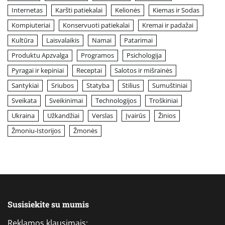
Internetas
Karšti patiekalai
Kelionės
Kiemas ir Sodas
Kompiuteriai
Konservuoti patiekalai
Kremai ir padažai
Kultūra
Laisvalaikis
Namai
Patarimai
Produktu Apzvalga
Programos
Psichologija
Pyragai ir kepiniai
Receptai
Salotos ir mišrainės
Santykiai
Sriubos
Statyba
Stilius
Sumuštiniai
Sveikata
Sveikinimai
Technologijos
Troškiniai
Ukraina
Užkandžiai
Verslas
Įvairūs
Žinios
Žmoniu-Istorijos
Žmonės
Susisiekite su mumis
Reklamos klausimais: