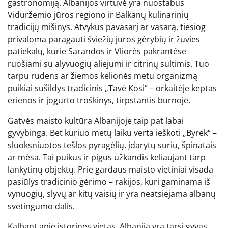
gastronomiją. Albanijos virtuvė yra nuostabus
Viduržemio jūros regiono ir Balkanų kulinarinių
tradicijų mišinys. Atvykus pavasarį ar vasarą, tiesiog
privaloma paragauti šviežių jūros gėrybių ir žuvies
patiekalų, kurie Sarandos ir Vliorės pakrantėse
ruošiami su alyvuogių aliejumi ir citrinų sultimis. Tuo
tarpu rudens ar žiemos kelionės metu organizmą
puikiai sušildys tradicinis „Tavë Kosi“ – orkaitėje keptas
ėrienos ir jogurto troškinys, tirpstantis burnoje.
Gatvės maisto kultūra Albanijoje taip pat labai
gyvybinga. Bet kuriuo metų laiku verta ieškoti „Byrek“ –
sluoksniuotos tešlos pyragėlių, įdarytų sūriu, špinatais
ar mėsa. Tai puikus ir pigus užkandis keliaujant tarp
lankytinų objektų. Prie gardaus maisto vietiniai visada
pasiūlys tradicinio gėrimo – rakijos, kuri gaminama iš
vynuogių, slyvų ar kitų vaisių ir yra neatsiejama albanų
svetingumo dalis.
Kalbant apie istorines vietas, Albanija yra tarsi gyvas