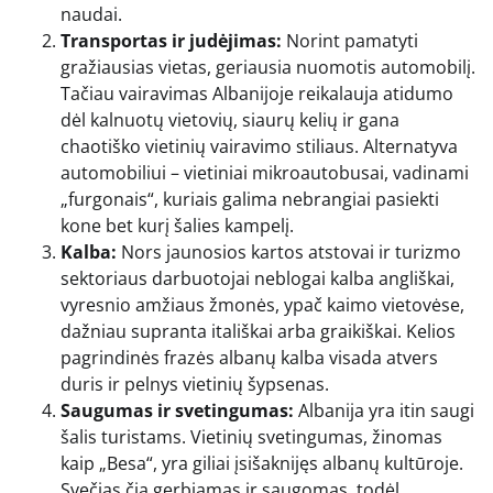
naudai.
Transportas ir judėjimas:
Norint pamatyti
gražiausias vietas, geriausia nuomotis automobilį.
Tačiau vairavimas Albanijoje reikalauja atidumo
dėl kalnuotų vietovių, siaurų kelių ir gana
chaotiško vietinių vairavimo stiliaus. Alternatyva
automobiliui – vietiniai mikroautobusai, vadinami
„furgonais“, kuriais galima nebrangiai pasiekti
kone bet kurį šalies kampelį.
Kalba:
Nors jaunosios kartos atstovai ir turizmo
sektoriaus darbuotojai neblogai kalba angliškai,
vyresnio amžiaus žmonės, ypač kaimo vietovėse,
dažniau supranta itališkai arba graikiškai. Kelios
pagrindinės frazės albanų kalba visada atvers
duris ir pelnys vietinių šypsenas.
Saugumas ir svetingumas:
Albanija yra itin saugi
šalis turistams. Vietinių svetingumas, žinomas
kaip „Besa“, yra giliai įsišaknijęs albanų kultūroje.
Svečias čia gerbiamas ir saugomas, todėl