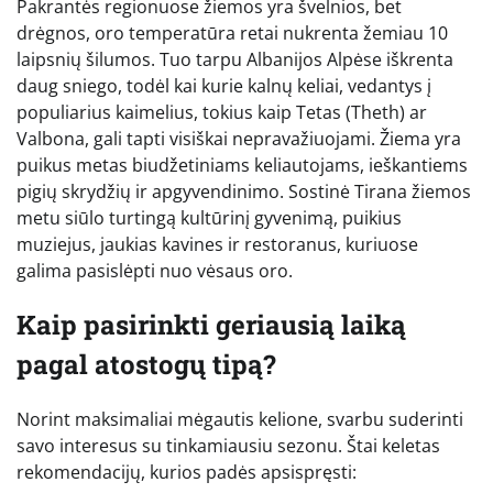
Pakrantės regionuose žiemos yra švelnios, bet
drėgnos, oro temperatūra retai nukrenta žemiau 10
laipsnių šilumos. Tuo tarpu Albanijos Alpėse iškrenta
daug sniego, todėl kai kurie kalnų keliai, vedantys į
populiarius kaimelius, tokius kaip Tetas (Theth) ar
Valbona, gali tapti visiškai nepravažiuojami. Žiema yra
puikus metas biudžetiniams keliautojams, ieškantiems
pigių skrydžių ir apgyvendinimo. Sostinė Tirana žiemos
metu siūlo turtingą kultūrinį gyvenimą, puikius
muziejus, jaukias kavines ir restoranus, kuriuose
galima pasislėpti nuo vėsaus oro.
Kaip pasirinkti geriausią laiką
pagal atostogų tipą?
Norint maksimaliai mėgautis kelione, svarbu suderinti
savo interesus su tinkamiausiu sezonu. Štai keletas
rekomendacijų, kurios padės apsispręsti: