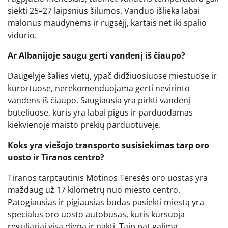
siekti 25–27 laipsnius šilumos. Vanduo išlieka labai
malonus maudynėms ir rugsėjį, kartais net iki spalio
vidurio.
Ar Albanijoje saugu gerti vandenį iš čiaupo?
Daugelyje šalies vietų, ypač didžiuosiuose miestuose ir
kurortuose, nerekomenduojama gerti nevirinto
vandens iš čiaupo. Saugiausia yra pirkti vandenį
buteliuose, kuris yra labai pigus ir parduodamas
kiekvienoje maisto prekių parduotuvėje.
Koks yra viešojo transporto susisiekimas tarp oro
uosto ir Tiranos centro?
Tiranos tarptautinis Motinos Teresės oro uostas yra
maždaug už 17 kilometrų nuo miesto centro.
Patogiausias ir pigiausias būdas pasiekti miestą yra
specialus oro uosto autobusas, kuris kursuoja
reguliariai visą dieną ir naktį. Taip pat galima