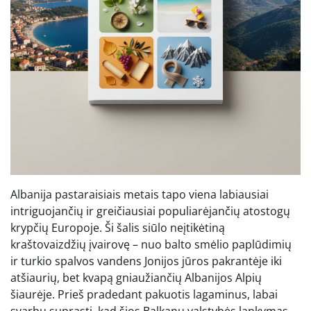
Albanija pastaraisiais metais tapo viena labiausiai
intriguojančių ir greičiausiai populiarėjančių atostogų
krypčių Europoje. Ši šalis siūlo neįtikėtiną
kraštovaizdžių įvairovę – nuo balto smėlio paplūdimių
ir turkio spalvos vandens Jonijos jūros pakrantėje iki
atšiaurių, bet kvapą gniaužiančių Albanijos Alpių
šiaurėje. Prieš pradedant pakuotis lagaminus, labai
svarbu suprasti, kad šios Balkanų valstybės lankymas