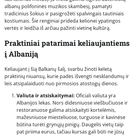
albanų polifoninės muzikos skambesį, pamatyti
tradicinius šokius ir pasigrožėti spalvingais tautiniais
kostiumais. Šie renginiai prideda kelionei ypatingos
vertės ir leidžia iš arčiau pažinti vietinę kultūrą.
Praktiniai patarimai keliaujantiems
į Albaniją
Keliaujant į šią Balkanų šalį, svarbu žinoti keletą
praktinių niuansų, kurie padės išvengti nesklandumų ir
leis atsipalaiduoti nuo pirmosios atostogų dienos.
Valiuta ir atsiskaitymai:
Oficiali valiuta yra
Albanijos lekas. Nors didesniuose viešbučiuose ir
restoranuose galima atsiskaityti kortelėmis,
mažesniuose miesteliuose, turguose ir kavinėse
būtina turėti grynųjų pinigų. Daugelis vietų taip
pat priima eurus, tačiau kursas gali būti ne jūsų