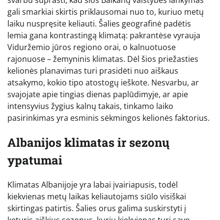
gali smarkiai skirtis priklausomai nuo to, kuriuo metų
laiku nuspręsite keliauti. Šalies geografinė padėtis
lemia gana kontrastingą klimatą: pakrantėse vyrauja
Viduržemio jūros regiono orai, o kalnuotuose
rajonuose – žemyninis klimatas. Dėl šios priežasties
kelionės planavimas turi prasidėti nuo aiškaus
atsakymo, kokio tipo atostogų ieškote. Nesvarbu, ar
svajojate apie tingias dienas paplūdimyje, ar apie
intensyvius žygius kalnų takais, tinkamo laiko
pasirinkimas yra esminis sėkmingos kelionės faktorius.
Albanijos klimatas ir sezonų
ypatumai
Klimatas Albanijoje yra labai įvairiapusis, todėl
kiekvienas metų laikas keliautojams siūlo visiškai
skirtingas patirtis. Šalies orus galima suskirstyti į
keturis aiškius sezonus, kurių kiekvienas turi savo