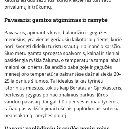
privalumų ir trūkumų.
Pavasaris: gamtos atgimimas ir ramybė
Pavasaris, apimantis kovo, balandžio ir gegužės
mėnesius, yra vienas geriausių laikotarpių tiems, kurie
nori išvengti didelių turistų srautų ir alinančio karščio.
Šiuo metu gamta sprogsta spalvomis, kalnai ir slėniai
pasidengia ryškia žaluma, o temperatūra tampa labai
maloni kelionėms. Balandžio pabaigoje ir gegužės
mėnesį oro temperatūra pakrantėse dažnai siekia 20–
25 laipsnius šilumos. Tai idealus laikas tyrinėti
istorinius miestus, tokius kaip Beratas ar Gjirokasteris,
bei leistis į žygius po nacionalinius parkus. Jūros
vanduo pavasarį dar gali būti per vėsus maudynėms,
tačiau pasivaikščiojimai tuščiais paplūdimiais suteikia
neapsakomą ramybės pojūtį.
Vasara: paplūdimių ir saulės vonių rojus