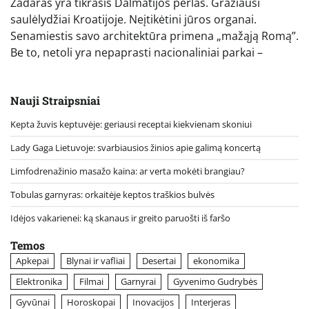
Zadaras yra tikrasis Dalmatijos perlas. Gražiausi
saulėlydžiai Kroatijoje. Neįtikėtini jūros organai.
Senamiestis savo architektūra primena „mažąją Romą”.
Be to, netoli yra nepaprasti nacionaliniai parkai –
Nauji Straipsniai
Kepta žuvis keptuvėje: geriausi receptai kiekvienam skoniui
Lady Gaga Lietuvoje: svarbiausios žinios apie galimą koncertą
Limfodrenažinio masažo kaina: ar verta mokėti brangiau?
Tobulas garnyras: orkaitėje keptos traškios bulvės
Idėjos vakarienei: ką skanaus ir greito paruošti iš faršo
Temos
Apkepai
Blynai ir vafliai
Desertai
ekonomika
Elektronika
Filmai
Garnyrai
Gyvenimo Gudrybės
Gyvūnai
Horoskopai
Inovacijos
Interjeras