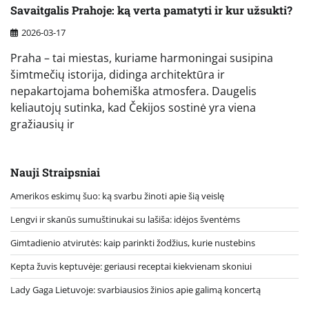
Savaitgalis Prahoje: ką verta pamatyti ir kur užsukti?
2026-03-17
Praha – tai miestas, kuriame harmoningai susipina
šimtmečių istorija, didinga architektūra ir
nepakartojama bohemiška atmosfera. Daugelis
keliautojų sutinka, kad Čekijos sostinė yra viena
gražiausių ir
Nauji Straipsniai
Amerikos eskimų šuo: ką svarbu žinoti apie šią veislę
Lengvi ir skanūs sumuštinukai su lašiša: idėjos šventėms
Gimtadienio atvirutės: kaip parinkti žodžius, kurie nustebins
Kepta žuvis keptuvėje: geriausi receptai kiekvienam skoniui
Lady Gaga Lietuvoje: svarbiausios žinios apie galimą koncertą