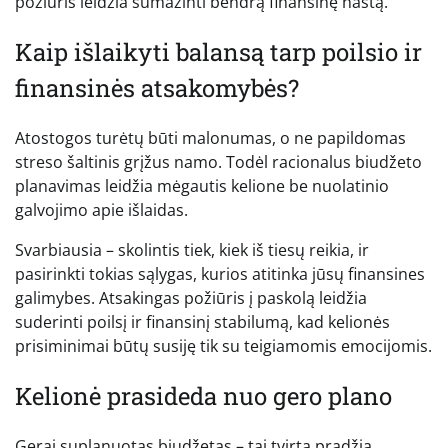
požiūris leidžia sumažinti bendrą finansinę naštą.
Kaip išlaikyti balansą tarp poilsio ir
finansinės atsakomybės?
Atostogos turėtų būti malonumas, o ne papildomas
streso šaltinis grįžus namo. Todėl racionalus biudžeto
planavimas leidžia mėgautis kelione be nuolatinio
galvojimo apie išlaidas.
Svarbiausia – skolintis tiek, kiek iš tiesų reikia, ir
pasirinkti tokias sąlygas, kurios atitinka jūsų finansines
galimybes. Atsakingas požiūris į paskolą leidžia
suderinti poilsį ir finansinį stabilumą, kad kelionės
prisiminimai būtų susiję tik su teigiamomis emocijomis.
Kelionė prasideda nuo gero plano
Gerai suplanuotas biudžetas – tai tvirta pradžia