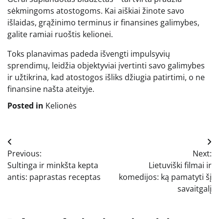
sėkmingoms atostogoms. Kai aiškiai žinote savo
išlaidas, grąžinimo terminus ir finansines galimybes,
galite ramiai ruoštis kelionei.
Toks planavimas padeda išvengti impulsyvių
sprendimų, leidžia objektyviai įvertinti savo galimybes
ir užtikrina, kad atostogos išliks džiugia patirtimi, o ne
finansine našta ateityje.
Posted in
Kelionės
Navigacija
Previous:
Next:
tarp
Sultinga ir minkšta kepta
Lietuviški filmai ir
įrašų
antis: paprastas receptas
komedijos: ką pamatyti šį
savaitgalį