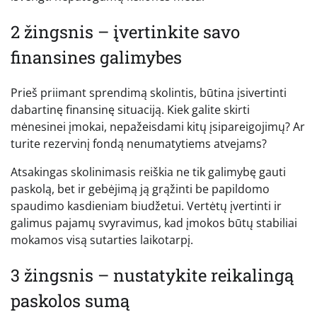
2 žingsnis – įvertinkite savo
finansines galimybes
Prieš priimant sprendimą skolintis, būtina įsivertinti
dabartinę finansinę situaciją. Kiek galite skirti
mėnesinei įmokai, nepažeisdami kitų įsipareigojimų? Ar
turite rezervinį fondą nenumatytiems atvejams?
Atsakingas skolinimasis reiškia ne tik galimybę gauti
paskolą, bet ir gebėjimą ją grąžinti be papildomo
spaudimo kasdieniam biudžetui. Vertėtų įvertinti ir
galimus pajamų svyravimus, kad įmokos būtų stabiliai
mokamos visą sutarties laikotarpį.
3 žingsnis – nustatykite reikalingą
paskolos sumą