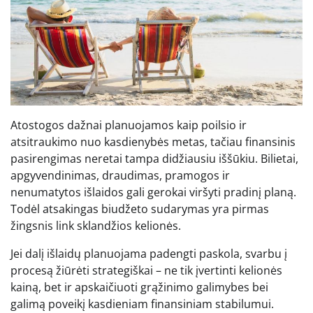
Atostogos dažnai planuojamos kaip poilsio ir
atsitraukimo nuo kasdienybės metas, tačiau finansinis
pasirengimas neretai tampa didžiausiu iššūkiu. Bilietai,
apgyvendinimas, draudimas, pramogos ir
nenumatytos išlaidos gali gerokai viršyti pradinį planą.
Todėl atsakingas biudžeto sudarymas yra pirmas
žingsnis link sklandžios kelionės.
Jei dalį išlaidų planuojama padengti paskola, svarbu į
procesą žiūrėti strategiškai – ne tik įvertinti kelionės
kainą, bet ir apskaičiuoti grąžinimo galimybes bei
galimą poveikį kasdieniam finansiniam stabilumui.