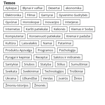
Temos
Apkepai
Blynai ir vafliai
Desertai
ekonomika
Elektronika
Filmai
Garnyrai
Gyvenimo Gudrybės
Gyvūnai
Horoskopai
Inovacijos
Interjeras
Internetas
Karšti patiekalai
Kelionės
Kiemas ir Sodas
Kompiuteriai
Konservuoti patiekalai
Kremai ir padažai
Kultūra
Laisvalaikis
Namai
Patarimai
Produktu Apzvalga
Programos
Psichologija
Pyragai ir kepiniai
Receptai
Salotos ir mišrainės
Santykiai
Sriubos
Statyba
Stilius
Sumuštiniai
Sveikata
Sveikinimai
Technologijos
Troškiniai
Ukraina
Užkandžiai
Verslas
Įvairūs
Žinios
Žmoniu-Istorijos
Žmonės