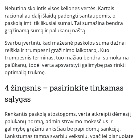
Nebūtina skolintis visos kelionės vertės. Kartais
racionaliau dalį išlaidų padengti santaupomis, o
paskolą imti tik likusiai sumai. Tai sumažina bendrą
grąžinamą sumą ir palūkanų naštą.
Svarbu įvertinti, kad mažesnė paskolos suma dažnai
reiškia ir trumpesnį grąžinimo laikotarpį. Kuo
trumpesnis terminas, tuo mažiau bendrai sumokama
palūkanų, todėl verta apsvarstyti galimybę pasirinkti
optimalią trukmę.
4 žingsnis – pasirinkite tinkamas
sąlygas
Renkantis paskolą atostogoms, verta atkreipti dėmesį į
palūkanų normą, administravimo mokesčius ir
galimybę grąžinti anksčiau be papildomų sankcijų.
Lankstumas tampa svarbiu veiksniu, ypač jei planuojate