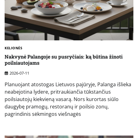
KELIONĖS
Nakvynė Palangoje su pusryčiais: ką būtina žinoti
poilsiautojams
2026-07-11
Planuojant atostogas Lietuvos pajūryje, Palanga išlieka
neabejotina lydere, pritraukiančia tūkstančius
poilsiautojų kiekvieną vasarą. Nors kurortas siūlo
daugybę pramogų, restoranų ir poilsio zonų,
pagrindinis sėkmingos viešnagės