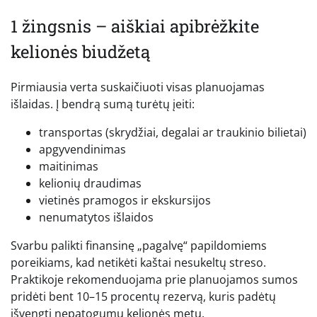
1 žingsnis – aiškiai apibrėžkite
kelionės biudžetą
Pirmiausia verta suskaičiuoti visas planuojamas
išlaidas. Į bendrą sumą turėtų įeiti:
transportas (skrydžiai, degalai ar traukinio bilietai)
apgyvendinimas
maitinimas
kelionių draudimas
vietinės pramogos ir ekskursijos
nenumatytos išlaidos
Svarbu palikti finansinę „pagalvę“ papildomiems
poreikiams, kad netikėti kaštai nesukeltų streso.
Praktikoje rekomenduojama prie planuojamos sumos
pridėti bent 10–15 procentų rezervą, kuris padėtų
išvengti nepatogumų kelionės metu.