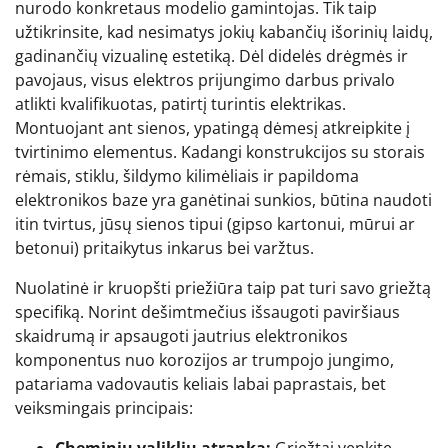
nurodo konkretaus modelio gamintojas. Tik taip
užtikrinsite, kad nesimatys jokių kabančių išorinių laidų,
gadinančių vizualinę estetiką. Dėl didelės drėgmės ir
pavojaus, visus elektros prijungimo darbus privalo
atlikti kvalifikuotas, patirtį turintis elektrikas.
Montuojant ant sienos, ypatingą dėmesį atkreipkite į
tvirtinimo elementus. Kadangi konstrukcijos su storais
rėmais, stiklu, šildymo kilimėliais ir papildoma
elektronikos baze yra ganėtinai sunkios, būtina naudoti
itin tvirtus, jūsų sienos tipui (gipso kartonui, mūrui ar
betonui) pritaikytus inkarus bei varžtus.
Nuolatinė ir kruopšti priežiūra taip pat turi savo griežtą
specifiką. Norint dešimtmečius išsaugoti paviršiaus
skaidrumą ir apsaugoti jautrius elektronikos
komponentus nuo korozijos ar trumpojo jungimo,
patariama vadovautis keliais labai paprastais, bet
veiksmingais principais: