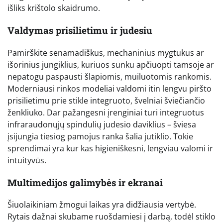
išliks krištolo skaidrumo.
Valdymas prisilietimu ir judesiu
Pamirškite senamadiškus, mechaninius mygtukus ar
išorinius jungiklius, kuriuos sunku apčiuopti tamsoje ar
nepatogu paspausti šlapiomis, muiluotomis rankomis.
Moderniausi rinkos modeliai valdomi itin lengvu piršto
prisilietimu prie stikle integruoto, švelniai šviečiančio
ženkliuko. Dar pažangesni įrenginiai turi integruotus
infraraudonųjų spindulių judesio daviklius – šviesa
įsijungia tiesiog pamojus ranka šalia jutiklio. Tokie
sprendimai yra kur kas higieniškesni, lengviau valomi ir
intuityvūs.
Multimedijos galimybės ir ekranai
Šiuolaikiniam žmogui laikas yra didžiausia vertybė.
Rytais dažnai skubame ruošdamiesi į darbą, todėl stiklo