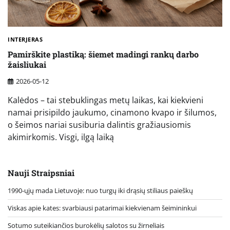
INTERJERAS
Pamirškite plastiką: šiemet madingi rankų darbo
žaisliukai
2026-05-12
Kalėdos – tai stebuklingas metų laikas, kai kiekvieni
namai prisipildo jaukumo, cinamono kvapo ir šilumos,
o šeimos nariai susiburia dalintis gražiausiomis
akimirkomis. Visgi, ilgą laiką
Nauji Straipsniai
1990-ųjų mada Lietuvoje: nuo turgų iki drąsių stiliaus paieškų
Viskas apie kates: svarbiausi patarimai kiekvienam šeimininkui
Sotumo suteikiančios burokėlių salotos su žirneliais