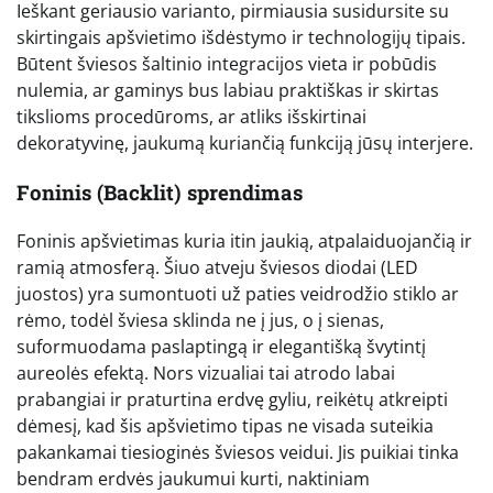
Ieškant geriausio varianto, pirmiausia susidursite su
skirtingais apšvietimo išdėstymo ir technologijų tipais.
Būtent šviesos šaltinio integracijos vieta ir pobūdis
nulemia, ar gaminys bus labiau praktiškas ir skirtas
tikslioms procedūroms, ar atliks išskirtinai
dekoratyvinę, jaukumą kuriančią funkciją jūsų interjere.
Foninis (Backlit) sprendimas
Foninis apšvietimas kuria itin jaukią, atpalaiduojančią ir
ramią atmosferą. Šiuo atveju šviesos diodai (LED
juostos) yra sumontuoti už paties veidrodžio stiklo ar
rėmo, todėl šviesa sklinda ne į jus, o į sienas,
suformuodama paslaptingą ir elegantišką švytintį
aureolės efektą. Nors vizualiai tai atrodo labai
prabangiai ir praturtina erdvę gyliu, reikėtų atkreipti
dėmesį, kad šis apšvietimo tipas ne visada suteikia
pakankamai tiesioginės šviesos veidui. Jis puikiai tinka
bendram erdvės jaukumui kurti, naktiniam