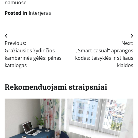
namuose.
Posted in
Interjeras
Navigacija
Previous:
Next:
tarp
Gražiausios žydinčios
„Smart casual“ aprangos
įrašų
kambarinės gėlės: pilnas
kodas: taisyklės ir stiliaus
katalogas
klaidos
Rekomenduojami straipsniai