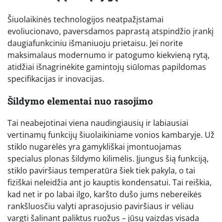
Šiuolaikinės technologijos neatpažįstamai
evoliucionavo, paversdamos paprastą atspindžio įrankį
daugiafunkciniu išmaniuoju prietaisu. Jei norite
maksimalaus modernumo ir patogumo kiekvieną rytą,
atidžiai išnagrinėkite gamintojų siūlomas papildomas
specifikacijas ir inovacijas.
Šildymo elementai nuo rasojimo
Tai neabejotinai viena naudingiausių ir labiausiai
vertinamų funkcijų šiuolaikiniame vonios kambaryje. Už
stiklo nugarėlės yra gamykliškai įmontuojamas
specialus plonas šildymo kilimėlis. Įjungus šią funkciją,
stiklo paviršiaus temperatūra šiek tiek pakyla, o tai
fiziškai neleidžia ant jo kauptis kondensatui. Tai reiškia,
kad net ir po labai ilgo, karšto dušo jums nebereikės
rankšluosčiu valyti aprasojusio paviršiaus ir vėliau
vargti šalinant paliktus ruožus – jūsų vaizdas visada