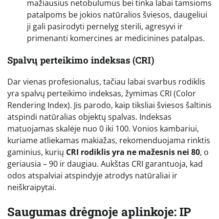
mažiausius netobulumus bei tinka labai tamsioms
patalpoms be jokios natūralios šviesos, daugeliui
ji gali pasirodyti pernelyg sterili, agresyvi ir
primenanti komercines ar medicinines patalpas.
Spalvų perteikimo indeksas (CRI)
Dar vienas profesionalus, tačiau labai svarbus rodiklis
yra spalvų perteikimo indeksas, žymimas CRI (Color
Rendering Index). Jis parodo, kaip tiksliai šviesos šaltinis
atspindi natūralias objektų spalvas. Indeksas
matuojamas skalėje nuo 0 iki 100. Vonios kambariui,
kuriame atliekamas makiažas, rekomenduojama rinktis
gaminius, kurių
CRI rodiklis yra ne mažesnis nei 80
, o
geriausia – 90 ir daugiau. Aukštas CRI garantuoja, kad
odos atspalviai atspindyje atrodys natūraliai ir
neiškraipytai.
Saugumas drėgnoje aplinkoje: IP