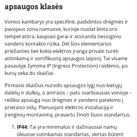
apsaugos klasės
Vonios kambarys yra specifinė, padidintos drėgmės ir
pavojaus zona namuose, kurioje nuolat kinta oro
temperatūra, kaupiasi garai ir atsiranda tiesioginio
vandens kontakto rizika. Dėl šios elementarios
priežasties bet kokia elektros įranga privalo turėti
atitinkamą ir sertifikuotą apsaugos laipsnį. Tai visame
pasaulyje žymima IP (Ingress Protection) raidėmis, po
kurių seka du skaičiai.
Pirmasis skaičius nurodo apsaugos lygį nuo kietųjų
dalelių ir dulkių, o antrasis – pats svarbiausias vonioje –
reiškia apsaugą nuo drėgmės ir vandens patekimo į
prietaiso vidų. Planuojant elektros instaliaciją ir
įrenginių montavimą, pravartu žinoti šiuos standartus:
IP44:
Tai yra minimalus ir dažniausiai namų
ūkiuose sutinkamas standartas, skirtas būtent