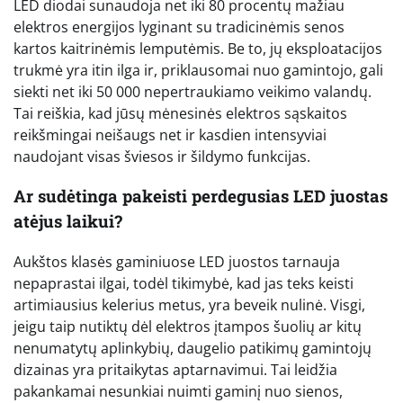
LED diodai sunaudoja net iki 80 procentų mažiau
elektros energijos lyginant su tradicinėmis senos
kartos kaitrinėmis lemputėmis. Be to, jų eksploatacijos
trukmė yra itin ilga ir, priklausomai nuo gamintojo, gali
siekti net iki 50 000 nepertraukiamo veikimo valandų.
Tai reiškia, kad jūsų mėnesinės elektros sąskaitos
reikšmingai neišaugs net ir kasdien intensyviai
naudojant visas šviesos ir šildymo funkcijas.
Ar sudėtinga pakeisti perdegusias LED juostas
atėjus laikui?
Aukštos klasės gaminiuose LED juostos tarnauja
nepaprastai ilgai, todėl tikimybė, kad jas teks keisti
artimiausius kelerius metus, yra beveik nulinė. Visgi,
jeigu taip nutiktų dėl elektros įtampos šuolių ar kitų
nenumatytų aplinkybių, daugelio patikimų gamintojų
dizainas yra pritaikytas aptarnavimui. Tai leidžia
pakankamai nesunkiai nuimti gaminį nuo sienos,