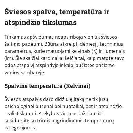
Šviesos spalva, temperatūra ir
atspindžio tikslumas
Tinkamas apšvietimas neapsiriboja vien tik šviesos
šaltinio padėtimi. Būtina atkreipti dėmesį į techninius
parametrus, kurie matuojami kelvinais (K) ir liumenais
(lm). Šie skaičiai kardinaliai keičia tai, kaip matote savo
odos atspalvį atspindyje ir kaip jaučiatės pačiame
vonios kambaryje.
Spalvinė temperatūra (Kelvinai)
Šviesos atspalvis daro didžiulę įtaką ne tik jūsų
psichologinei būsenai bei nuotaikai, bet ir atspindžio
realistiškumui. Prekybos vietose dažniausiai
susidursite su trimis pagrindinėmis temperatūrų
kategorijomis: