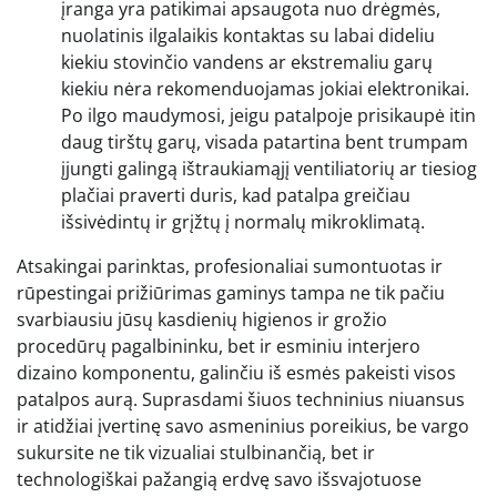
įranga yra patikimai apsaugota nuo drėgmės,
nuolatinis ilgalaikis kontaktas su labai dideliu
kiekiu stovinčio vandens ar ekstremaliu garų
kiekiu nėra rekomenduojamas jokiai elektronikai.
Po ilgo maudymosi, jeigu patalpoje prisikaupė itin
daug tirštų garų, visada patartina bent trumpam
įjungti galingą ištraukiamąjį ventiliatorių ar tiesiog
plačiai praverti duris, kad patalpa greičiau
išsivėdintų ir grįžtų į normalų mikroklimatą.
Atsakingai parinktas, profesionaliai sumontuotas ir
rūpestingai prižiūrimas gaminys tampa ne tik pačiu
svarbiausiu jūsų kasdienių higienos ir grožio
procedūrų pagalbininku, bet ir esminiu interjero
dizaino komponentu, galinčiu iš esmės pakeisti visos
patalpos aurą. Suprasdami šiuos techninius niuansus
ir atidžiai įvertinę savo asmeninius poreikius, be vargo
sukursite ne tik vizualiai stulbinančią, bet ir
technologiškai pažangią erdvę savo išsvajotuose