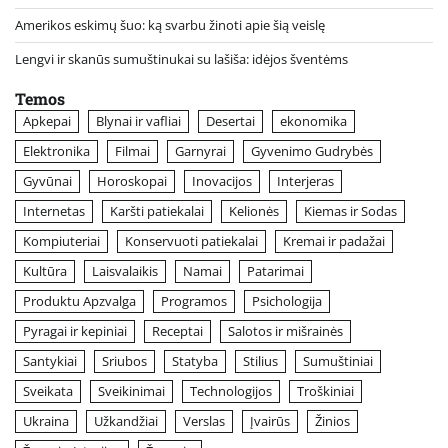
Amerikos eskimų šuo: ką svarbu žinoti apie šią veislę
Lengvi ir skanūs sumuštinukai su lašiša: idėjos šventėms
Temos
Apkepai
Blynai ir vafliai
Desertai
ekonomika
Elektronika
Filmai
Garnyrai
Gyvenimo Gudrybės
Gyvūnai
Horoskopai
Inovacijos
Interjeras
Internetas
Karšti patiekalai
Kelionės
Kiemas ir Sodas
Kompiuteriai
Konservuoti patiekalai
Kremai ir padažai
Kultūra
Laisvalaikis
Namai
Patarimai
Produktu Apzvalga
Programos
Psichologija
Pyragai ir kepiniai
Receptai
Salotos ir mišrainės
Santykiai
Sriubos
Statyba
Stilius
Sumuštiniai
Sveikata
Sveikinimai
Technologijos
Troškiniai
Ukraina
Užkandžiai
Verslas
Įvairūs
Žinios