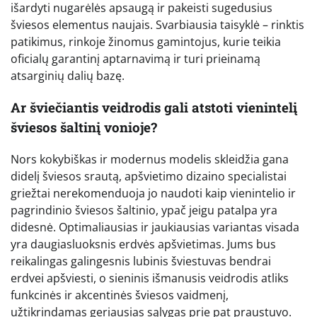
išardyti nugarėlės apsaugą ir pakeisti sugedusius
šviesos elementus naujais. Svarbiausia taisyklė – rinktis
patikimus, rinkoje žinomus gamintojus, kurie teikia
oficialų garantinį aptarnavimą ir turi prieinamą
atsarginių dalių bazę.
Ar šviečiantis veidrodis gali atstoti vienintelį
šviesos šaltinį vonioje?
Nors kokybiškas ir modernus modelis skleidžia gana
didelį šviesos srautą, apšvietimo dizaino specialistai
griežtai nerekomenduoja jo naudoti kaip vienintelio ir
pagrindinio šviesos šaltinio, ypač jeigu patalpa yra
didesnė. Optimaliausias ir jaukiausias variantas visada
yra daugiasluoksnis erdvės apšvietimas. Jums bus
reikalingas galingesnis lubinis šviestuvas bendrai
erdvei apšviesti, o sieninis išmanusis veidrodis atliks
funkcinės ir akcentinės šviesos vaidmenį,
užtikrindamas geriausias sąlygas prie pat praustuvo.