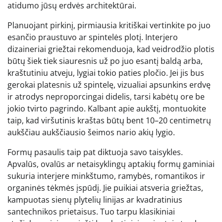
atidumo jūsų erdvės architektūrai.
Planuojant pirkinį, pirmiausia kritiškai vertinkite po juo
esančio praustuvo ar spintelės plotį. Interjero
dizaineriai griežtai rekomenduoja, kad veidrodžio plotis
būtų šiek tiek siauresnis už po juo esantį baldą arba,
kraštutiniu atveju, lygiai tokio paties pločio. Jei jis bus
gerokai platesnis už spintelę, vizualiai apsunkins erdvę
ir atrodys neproporcingai didelis, tarsi kabėtų ore be
jokio tvirto pagrindo. Kalbant apie aukštį, montuokite
taip, kad viršutinis kraštas būtų bent 10–20 centimetrų
aukščiau aukščiausio šeimos nario akių lygio.
Formų pasaulis taip pat diktuoja savo taisykles.
Apvalūs, ovalūs ar netaisyklingų aptakių formų gaminiai
sukuria interjere minkštumo, ramybės, romantikos ir
organinės tėkmės įspūdį. Jie puikiai atsveria griežtas,
kampuotas sienų plytelių linijas ar kvadratinius
santechnikos prietaisus. Tuo tarpu klasikiniai