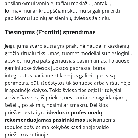
apsilankymui vonioje, tačiau makiažui, antakių
formavimui ar kruopščiam skutimuisi gali prireikti
papildomų lubinių ar sieninių šviesos šaltinių.
Tiesioginis (Frontlit) sprendimas
Jeigu jums svarbiausia yra praktinė nauda ir kasdienių
grožio ritualų tikslumas, tuomet modeliai su tiesioginiu
apšvietimu yra pats geriausias pasirinkimas. Tokiuose
gaminiuose šviesos juostos paprastai būna
integruotos pačiame stikle – jos gali eiti per visą
perimetrą, būti išdėstytos tik šonuose arba viršutinėje
ir apatinėje dalyse. Tokia šviesa tiesiogiai ir tolygiai
apšviečia veidą iš priekio, nesukuria nepageidaujamų
šešėlių po akimis, nosimi ar smakru. Dėl šios
priežasties tai yra
idealus ir profesionalų
rekomenduojamas pasirinkimas
siekiantiems
tobulos apšvietimo kokybės kasdienėje veido
priežiūros rutinoje.