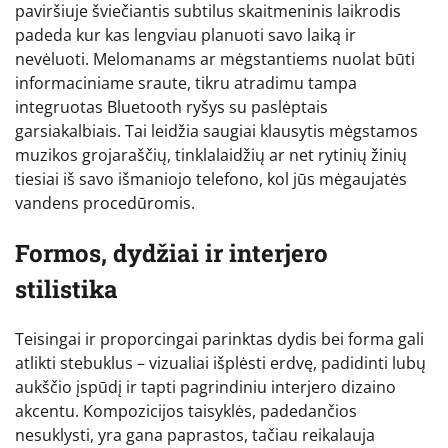
paviršiuje šviečiantis subtilus skaitmeninis laikrodis
padeda kur kas lengviau planuoti savo laiką ir
nevėluoti. Melomanams ar mėgstantiems nuolat būti
informaciniame sraute, tikru atradimu tampa
integruotas Bluetooth ryšys su paslėptais
garsiakalbiais. Tai leidžia saugiai klausytis mėgstamos
muzikos grojaraščių, tinklalaidžių ar net rytinių žinių
tiesiai iš savo išmaniojo telefono, kol jūs mėgaujatės
vandens procedūromis.
Formos, dydžiai ir interjero
stilistika
Teisingai ir proporcingai parinktas dydis bei forma gali
atlikti stebuklus – vizualiai išplėsti erdvę, padidinti lubų
aukščio įspūdį ir tapti pagrindiniu interjero dizaino
akcentu. Kompozicijos taisyklės, padedančios
nesuklysti, yra gana paprastos, tačiau reikalauja