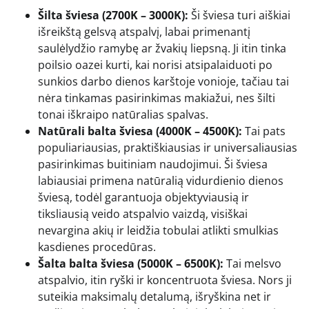
Šilta šviesa (2700K – 3000K):
Ši šviesa turi aiškiai
išreikštą gelsvą atspalvį, labai primenantį
saulėlydžio ramybę ar žvakių liepsną. Ji itin tinka
poilsio oazei kurti, kai norisi atsipalaiduoti po
sunkios darbo dienos karštoje vonioje, tačiau tai
nėra tinkamas pasirinkimas makiažui, nes šilti
tonai iškraipo natūralias spalvas.
Natūrali balta šviesa (4000K – 4500K):
Tai pats
populiariausias, praktiškiausias ir universaliausias
pasirinkimas buitiniam naudojimui. Ši šviesa
labiausiai primena natūralią vidurdienio dienos
šviesą, todėl garantuoja objektyviausią ir
tiksliausią veido atspalvio vaizdą, visiškai
nevargina akių ir leidžia tobulai atlikti smulkias
kasdienes procedūras.
Šalta balta šviesa (5000K – 6500K):
Tai melsvo
atspalvio, itin ryški ir koncentruota šviesa. Nors ji
suteikia maksimalų detalumą, išryškina net ir