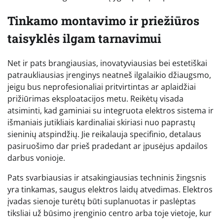
Tinkamo montavimo ir priežiūros
taisyklės ilgam tarnavimui
Net ir pats brangiausias, inovatyviausias bei estetiškai
patraukliausias įrenginys neatneš ilgalaikio džiaugsmo,
jeigu bus neprofesionaliai pritvirtintas ar aplaidžiai
prižiūrimas eksploatacijos metu. Reikėtų visada
atsiminti, kad gaminiai su integruota elektros sistema ir
išmaniais jutikliais kardinaliai skiriasi nuo paprastų
sieninių atspindžių. Jie reikalauja specifinio, detalaus
pasiruošimo dar prieš pradedant ar įpusėjus apdailos
darbus vonioje.
Pats svarbiausias ir atsakingiausias techninis žingsnis
yra tinkamas, saugus elektros laidų atvedimas. Elektros
įvadas sienoje turėtų būti suplanuotas ir paslėptas
tiksliai už būsimo įrenginio centro arba toje vietoje, kur