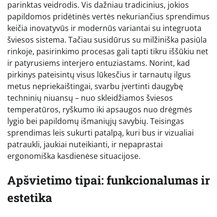
parinktas veidrodis. Vis dažniau tradicinius, jokios
papildomos pridėtinės vertės nekuriančius sprendimus
keičia inovatyvūs ir modernūs variantai su integruota
šviesos sistema. Tačiau susidūrus su milžiniška pasiūla
rinkoje, pasirinkimo procesas gali tapti tikru iššūkiu net
ir patyrusiems interjero entuziastams. Norint, kad
pirkinys pateisintų visus lūkesčius ir tarnautų ilgus
metus nepriekaištingai, svarbu įvertinti daugybę
techninių niuansų – nuo skleidžiamos šviesos
temperatūros, ryškumo iki apsaugos nuo drėgmės
lygio bei papildomų išmaniųjų savybių. Teisingas
sprendimas leis sukurti patalpą, kuri bus ir vizualiai
patraukli, jaukiai nuteikianti, ir nepaprastai
ergonomiška kasdienėse situacijose.
Apšvietimo tipai: funkcionalumas ir
estetika