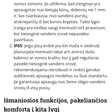
vonios zonoms. Jis užtikrina, kad įrenginys yra
apsaugotas nuo kietųjų kūnų, didesnių nei 1 mm,
ir, kas svarbiausia, nuo vandens purslų,
atskriejančių iš bet kurios krypties. Tokio lygio
įranga yra visiškai saugi montuoti virš praustuvo,
kur tiesioginė vandens srovė nepasiekia
paviršiaus.
IP65:
Jeigu jūsų erdvė yra itin maža ir veidrodį
planuojate montuoti labai arti atviros dušo
kabinos ar vonios krašto, kur jį gali reguliariai
pasiekti tiesioginė vandens srovė,
rekomenduojama nerizikuoti ir rinktis gerokai
aukštesnės apsaugos modelius su šiuo standartu.
Jie garantuoja apsaugą nuo žemo slėgio vandens
srovių iš visų pusių.
Išmaniosios funkcijos, pakeliančios
komfortą į kitą lygį