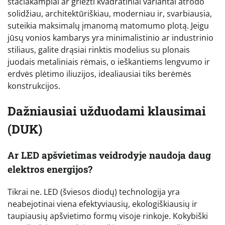
stačiakampiai ar griežti kvadratiniai variantai atrodo
solidžiau, architektūriškiau, moderniau ir, svarbiausia,
suteikia maksimalų įmanomą matomumo plotą. Jeigu
jūsų vonios kambarys yra minimalistinio ar industrinio
stiliaus, galite drąsiai rinktis modelius su plonais
juodais metaliniais rėmais, o ieškantiems lengvumo ir
erdvės plėtimo iliuzijos, idealiausiai tiks berėmės
konstrukcijos.
Dažniausiai užduodami klausimai
(DUK)
Ar LED apšvietimas veidrodyje naudoja daug
elektros energijos?
Tikrai ne. LED (šviesos diodų) technologija yra
neabejotinai viena efektyviausių, ekologiškiausių ir
taupiausių apšvietimo formų visoje rinkoje. Kokybiški