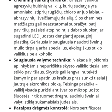
Cheminių valiklių atranka:
Griežtai venkite
agresyvių buitinių valiklių, kurių sudėtyje yra
amoniako, stiprių rūgščių, chloro ar juo labiau –
abrazyvinių, šveičiamųjų dalelių. Šios cheminės
medžiagos gali neatstatomai subraižyti patį
paviršių, pažeisti atspindintį sidabro sluoksnį ar
sugadinti LED juostas dengiantį apsauginį
plastiką. Geriausia ir saugiausia naudoti švelnų
muilo tirpalą arba specialius, ekologiškus stiklo
valiklius be alkoholio.
Saugiausia valymo technika:
Niekada ir jokiomis
aplinkybėmis nepurkškite skysto valiklio tiesiai ant
stiklo paviršiaus. Skystis gali lengvai nutekėti
žemyn ir per apatinius kraštus prasisunkti tiesiai į
jautrų elektronikos bloką. Teisinga praktika –
valiklį visada purkšti ant švarios mikropluošto
šluostės ir tik tuomet drėgnu audiniu švelniai
valyti stiklą sukamaisiais judesiais.
Patalpos drėgmės kontrolė:
Nors sertifikuota