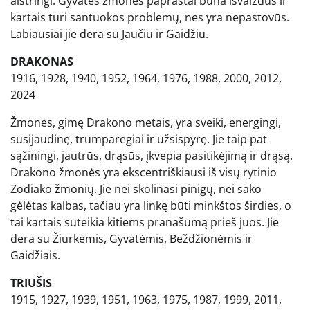
aistringi. Gyvatės žmonės paprastai būna išvaizdūs ir
kartais turi santuokos problemų, nes yra nepastovūs.
Labiausiai jie dera su Jaučiu ir Gaidžiu.
DRAKONAS
1916, 1928, 1940, 1952, 1964, 1976, 1988, 2000, 2012,
2024
Žmonės, gimę Drakono metais, yra sveiki, energingi,
susijaudinę, trumparegiai ir užsispyrę. Jie taip pat
sąžiningi, jautrūs, drąsūs, įkvepia pasitikėjimą ir drąsą.
Drakono žmonės yra ekscentriškiausi iš visų rytinio
Zodiako žmonių. Jie nei skolinasi pinigų, nei sako
gėlėtas kalbas, tačiau yra linkę būti minkštos širdies, o
tai kartais suteikia kitiems pranašumą prieš juos. Jie
dera su Žiurkėmis, Gyvatėmis, Beždžionėmis ir
Gaidžiais.
TRIUŠIS
1915, 1927, 1939, 1951, 1963, 1975, 1987, 1999, 2011,