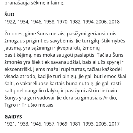
pranašauja sėkmę ir laimę.
ŠUO
1922, 1934, 1946, 1958, 1970, 1982, 1994, 2006, 2018
Žmonės, gimę Šuns metais, pasižymi geriausiomis
žmogaus prigimties savybėmis. Jie turi gilų ištikimybės
jausmą, yra sąžiningi ir įkvepia kitų žmonių
pasitikėjimą, nes moka saugoti paslaptis. Tačiau Šuns
žmonės yra šiek tiek savanaudžiai, baisiai užsispyrę ir
ekscentriški. Jiems mažai rūpi turtas, tačiau kažkodėl
visada atrodo, kad jie turi pinigų. Jie gali būti emociškai
šalti, o vakarėliuose kartais būna nutolę. Jie gali rasti
kaltų dėl daugelio dalykų ir pasižymi aštriu liežuviu.
Šunys yra geri vadovai. Jie dera su gimusiais Arklio,
Tigro ir Triušio metais.
GAIDYS
1921, 1933, 1945, 1957, 1969, 1981, 1993, 2005, 2017