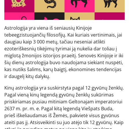
Astrologija yra viena iš seniausių Kinijoje
tebeegzistuojančių filosofijų. Kai kuriais vertinimais, jai
daugiau kaip 3 000 metų, tačiau neseniai atlikti
ezoteriškesnių tikėjimų tyrimai ją nukelia dar toliau į
miglotą žmonijos istorijos praeitį. Senovės Kinijoje ir iki
šių dienų astrologija buvo naudojama siekiant nuspėti,
kas nutiks šalims, karų baigtį, ekonomines tendencijas
ir daugelį kitų dalykų.
Kinų astrologija yra suskirstyta pagal 12 gyvūnų ženklų.
Pagal vieną kinų legendą gyvūnų ženklų sukūrimas
priskiriamas pusiau mitiniam Geltonajam imperatoriui
2637 m. pr. m. e. Pagal kitą legendą Viešpats Buda,
prieš iškeliaudamas iš Žemės, pakvietė visus gyvūnus
ateiti pas jį. Atsisveikinti su juo atėjo tik 12 gyvūnų. Kaip