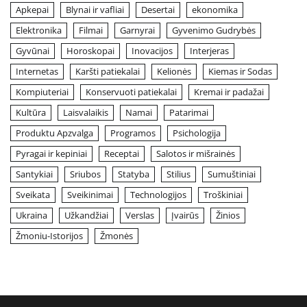
Apkepai
Blynai ir vafliai
Desertai
ekonomika
Elektronika
Filmai
Garnyrai
Gyvenimo Gudrybės
Gyvūnai
Horoskopai
Inovacijos
Interjeras
Internetas
Karšti patiekalai
Kelionės
Kiemas ir Sodas
Kompiuteriai
Konservuoti patiekalai
Kremai ir padažai
Kultūra
Laisvalaikis
Namai
Patarimai
Produktu Apzvalga
Programos
Psichologija
Pyragai ir kepiniai
Receptai
Salotos ir mišrainės
Santykiai
Sriubos
Statyba
Stilius
Sumuštiniai
Sveikata
Sveikinimai
Technologijos
Troškiniai
Ukraina
Užkandžiai
Verslas
Įvairūs
Žinios
Žmoniu-Istorijos
Žmonės