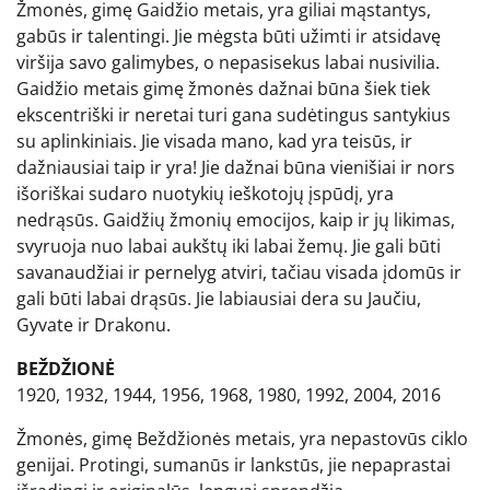
Žmonės, gimę Gaidžio metais, yra giliai mąstantys,
gabūs ir talentingi. Jie mėgsta būti užimti ir atsidavę
viršija savo galimybes, o nepasisekus labai nusivilia.
Gaidžio metais gimę žmonės dažnai būna šiek tiek
ekscentriški ir neretai turi gana sudėtingus santykius
su aplinkiniais. Jie visada mano, kad yra teisūs, ir
dažniausiai taip ir yra! Jie dažnai būna vienišiai ir nors
išoriškai sudaro nuotykių ieškotojų įspūdį, yra
nedrąsūs. Gaidžių žmonių emocijos, kaip ir jų likimas,
svyruoja nuo labai aukštų iki labai žemų. Jie gali būti
savanaudžiai ir pernelyg atviri, tačiau visada įdomūs ir
gali būti labai drąsūs. Jie labiausiai dera su Jaučiu,
Gyvate ir Drakonu.
BEŽDŽIONĖ
1920, 1932, 1944, 1956, 1968, 1980, 1992, 2004, 2016
Žmonės, gimę Beždžionės metais, yra nepastovūs ciklo
genijai. Protingi, sumanūs ir lankstūs, jie nepaprastai