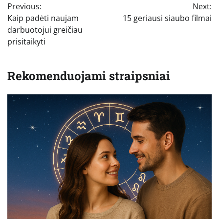
Previous:
Next:
tarp
Kaip padėti naujam
15 geriausi siaubo filmai
įrašų
darbuotojui greičiau
prisitaikyti
Rekomenduojami straipsniai