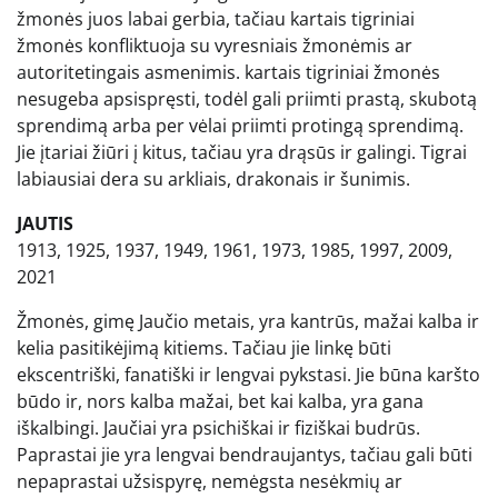
žmonės juos labai gerbia, tačiau kartais tigriniai
žmonės konfliktuoja su vyresniais žmonėmis ar
autoritetingais asmenimis. kartais tigriniai žmonės
nesugeba apsispręsti, todėl gali priimti prastą, skubotą
sprendimą arba per vėlai priimti protingą sprendimą.
Jie įtariai žiūri į kitus, tačiau yra drąsūs ir galingi. Tigrai
labiausiai dera su arkliais, drakonais ir šunimis.
JAUTIS
1913, 1925, 1937, 1949, 1961, 1973, 1985, 1997, 2009,
2021
Žmonės, gimę Jaučio metais, yra kantrūs, mažai kalba ir
kelia pasitikėjimą kitiems. Tačiau jie linkę būti
ekscentriški, fanatiški ir lengvai pykstasi. Jie būna karšto
būdo ir, nors kalba mažai, bet kai kalba, yra gana
iškalbingi. Jaučiai yra psichiškai ir fiziškai budrūs.
Paprastai jie yra lengvai bendraujantys, tačiau gali būti
nepaprastai užsispyrę, nemėgsta nesėkmių ar