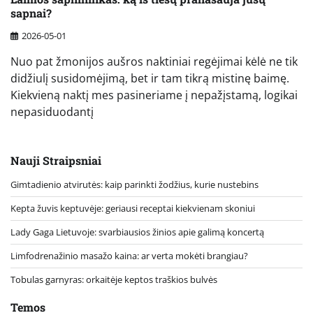
sapnai?
2026-05-01
Nuo pat žmonijos aušros naktiniai regėjimai kėlė ne tik
didžiulį susidomėjimą, bet ir tam tikrą mistinę baimę.
Kiekvieną naktį mes pasineriame į nepažįstamą, logikai
nepasiduodantį
Nauji Straipsniai
Gimtadienio atvirutės: kaip parinkti žodžius, kurie nustebins
Kepta žuvis keptuvėje: geriausi receptai kiekvienam skoniui
Lady Gaga Lietuvoje: svarbiausios žinios apie galimą koncertą
Limfodrenažinio masažo kaina: ar verta mokėti brangiau?
Tobulas garnyras: orkaitėje keptos traškios bulvės
Temos