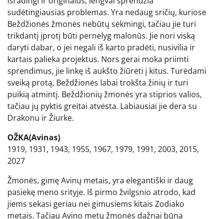
išradingi ir originalūs, lengvai sprendžia
sudėtingiausias problemas. Yra nedaug sričių, kuriose
Beždžionės žmonės nebūtų sėkmingi, tačiau jie turi
trikdantį įprotį būti pernelyg malonūs. Jie nori viską
daryti dabar, o jei negali iš karto pradėti, nusivilia ir
kartais palieka projektus. Nors gerai moka priimti
sprendimus, jie linkę iš aukšto žiūrėti į kitus. Turėdami
sveiką protą, Beždžionės labai trokšta žinių ir turi
puikią atmintį. Beždžionių žmonės yra stiprios valios,
tačiau jų pyktis greitai atvėsta. Labiausiai jie dera su
Drakonu ir Žiurke.
OŽKA(Avinas)
1919, 1931, 1943, 1955, 1967, 1979, 1991, 2003, 2015,
2027
Žmonės, gimę Avinų metais, yra elegantiški ir daug
pasiekę meno srityje. Iš pirmo žvilgsnio atrodo, kad
jiems sekasi geriau nei gimusiems kitais Zodiako
metais. Tačiau Avino metų žmonės dažnai būna