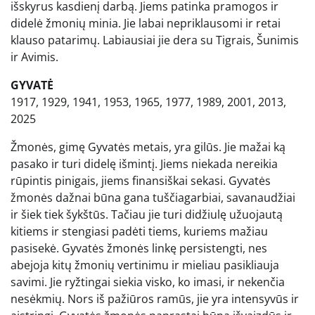
išskyrus kasdienį darbą. Jiems patinka pramogos ir
didelė žmonių minia. Jie labai nepriklausomi ir retai
klauso patarimų. Labiausiai jie dera su Tigrais, Šunimis
ir Avimis.
GYVATĖ
1917, 1929, 1941, 1953, 1965, 1977, 1989, 2001, 2013,
2025
Žmonės, gimę Gyvatės metais, yra gilūs. Jie mažai ką
pasako ir turi didelę išmintį. Jiems niekada nereikia
rūpintis pinigais, jiems finansiškai sekasi. Gyvatės
žmonės dažnai būna gana tuščiagarbiai, savanaudžiai
ir šiek tiek šykštūs. Tačiau jie turi didžiulę užuojautą
kitiems ir stengiasi padėti tiems, kuriems mažiau
pasisekė. Gyvatės žmonės linkę persistengti, nes
abejoja kitų žmonių vertinimu ir mieliau pasikliauja
savimi. Jie ryžtingai siekia visko, ko imasi, ir nekenčia
nesėkmių. Nors iš pažiūros ramūs, jie yra intensyvūs ir