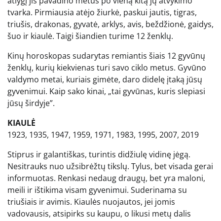
atlygį jis pavadino metus po vieną kitą jų atvykimo
tvarka. Pirmiausia atėjo žiurkė, paskui jautis, tigras,
triušis, drakonas, gyvatė, arklys, avis, beždžionė, gaidys,
šuo ir kiaulė. Taigi šiandien turime 12 ženklų.
Kinų horoskopas sudarytas remiantis šiais 12 gyvūnų
ženklų, kurių kiekvienas turi savo ciklo metus. Gyvūno
valdymo metai, kuriais gimėte, daro didelę įtaką jūsų
gyvenimui. Kaip sako kinai, „tai gyvūnas, kuris slepiasi
jūsų širdyje”.
KIAULĖ
1923, 1935, 1947, 1959, 1971, 1983, 1995, 2007, 2019
Stiprus ir galantiškas, turintis didžiulę vidinę jėgą.
Nesitrauks nuo užsibrėžtų tikslų. Tylus, bet visada gerai
informuotas. Renkasi nedaug draugų, bet yra maloni,
meili ir ištikima visam gyvenimui. Suderinama su
triušiais ir avimis. Kiaulės nuojautos, jei jomis
vadovausis, atsipirks su kaupu, o likusi metų dalis