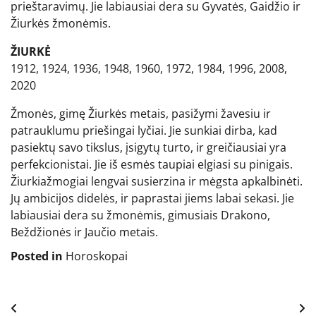
prieštaravimų. Jie labiausiai dera su Gyvatės, Gaidžio ir
Žiurkės žmonėmis.
ŽIURKĖ
1912, 1924, 1936, 1948, 1960, 1972, 1984, 1996, 2008,
2020
Žmonės, gimę Žiurkės metais, pasižymi žavesiu ir
patrauklumu priešingai lyčiai. Jie sunkiai dirba, kad
pasiektų savo tikslus, įsigytų turto, ir greičiausiai yra
perfekcionistai. Jie iš esmės taupiai elgiasi su pinigais.
Žiurkiažmogiai lengvai susierzina ir mėgsta apkalbinėti.
Jų ambicijos didelės, ir paprastai jiems labai sekasi. Jie
labiausiai dera su žmonėmis, gimusiais Drakono,
Beždžionės ir Jaučio metais.
Posted in
Horoskopai
Navigacija