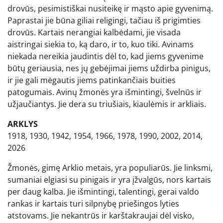
drovūs, pesimistiškai nusiteikę ir mąsto apie gyvenimą.
Paprastai jie būna giliai religingi, tačiau iš prigimties
drovūs. Kartais nerangiai kalbėdami, jie visada
aistringai siekia to, ką daro, ir to, kuo tiki. Avinams
niekada nereikia jaudintis dėl to, kad jiems gyvenime
būtų geriausia, nes jų gebėjimai jiems uždirba pinigus,
ir jie gali mėgautis jiems patinkančiais buities
patogumais. Avinų žmonės yra išmintingi, švelnūs ir
užjaučiantys. Jie dera su triušiais, kiaulėmis ir arkliais.
ARKLYS
1918, 1930, 1942, 1954, 1966, 1978, 1990, 2002, 2014,
2026
Žmonės, gimę Arklio metais, yra populiarūs. Jie linksmi,
sumaniai elgiasi su pinigais ir yra įžvalgūs, nors kartais
per daug kalba. Jie išmintingi, talentingi, gerai valdo
rankas ir kartais turi silpnybę priešingos lyties
atstovams. Jie nekantrūs ir karštakraujai dėl visko,