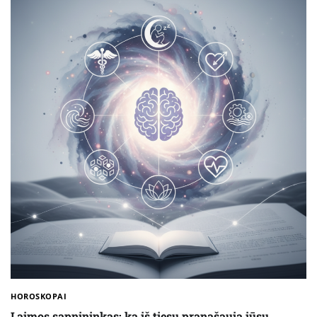
HOROSKOPAI
Laimos sapnininkas: ką iš tiesų pranašauja jūsų