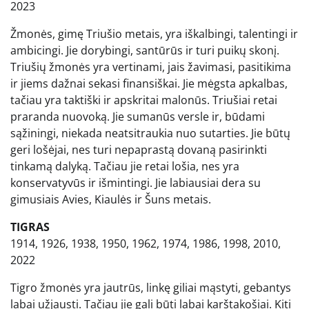
2023
Žmonės, gimę Triušio metais, yra iškalbingi, talentingi ir
ambicingi. Jie dorybingi, santūrūs ir turi puikų skonį.
Triušių žmonės yra vertinami, jais žavimasi, pasitikima
ir jiems dažnai sekasi finansiškai. Jie mėgsta apkalbas,
tačiau yra taktiški ir apskritai malonūs. Triušiai retai
praranda nuovoką. Jie sumanūs versle ir, būdami
sąžiningi, niekada neatsitraukia nuo sutarties. Jie būtų
geri lošėjai, nes turi nepaprastą dovaną pasirinkti
tinkamą dalyką. Tačiau jie retai lošia, nes yra
konservatyvūs ir išmintingi. Jie labiausiai dera su
gimusiais Avies, Kiaulės ir Šuns metais.
TIGRAS
1914, 1926, 1938, 1950, 1962, 1974, 1986, 1998, 2010,
2022
Tigro žmonės yra jautrūs, linkę giliai mąstyti, gebantys
labai užjausti. Tačiau jie gali būti labai karštakošiai. Kiti