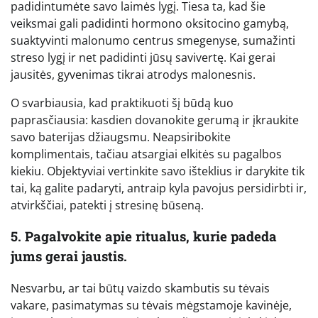
padidintumėte savo laimės lygį. Tiesa ta, kad šie
veiksmai gali padidinti hormono oksitocino gamybą,
suaktyvinti malonumo centrus smegenyse, sumažinti
streso lygį ir net padidinti jūsų savivertę. Kai gerai
jausitės, gyvenimas tikrai atrodys malonesnis.
O svarbiausia, kad praktikuoti šį būdą kuo
paprasčiausia: kasdien dovanokite gerumą ir įkraukite
savo baterijas džiaugsmu. Neapsiribokite
komplimentais, tačiau atsargiai elkitės su pagalbos
kiekiu. Objektyviai vertinkite savo išteklius ir darykite tik
tai, ką galite padaryti, antraip kyla pavojus persidirbti ir,
atvirkščiai, patekti į stresinę būseną.
5. Pagalvokite apie ritualus, kurie padeda
jums gerai jaustis.
Nesvarbu, ar tai būtų vaizdo skambutis su tėvais
vakare, pasimatymas su tėvais mėgstamoje kavinėje,