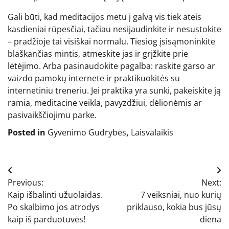
Gali būti, kad meditacijos metu į galvą vis tiek ateis
kasdieniai rūpesčiai, tačiau nesijaudinkite ir nesustokite
– pradžioje tai visiškai normalu. Tiesiog įsisąmoninkite
blaškančias mintis, atmeskite jas ir grįžkite prie
lėtėjimo. Arba pasinaudokite pagalba: raskite garso ar
vaizdo pamokų internete ir praktikuokitės su
internetiniu treneriu. Jei praktika yra sunki, pakeiskite ją
ramia, meditacine veikla, pavyzdžiui, dėlionėmis ar
pasivaikščiojimu parke.
Posted in
Gyvenimo Gudrybės
,
Laisvalaikis
Navigacija
Previous:
Next:
tarp
Kaip išbalinti užuolaidas.
7 veiksniai, nuo kurių
įrašų
Po skalbimo jos atrodys
priklauso, kokia bus jūsų
kaip iš parduotuvės!
diena