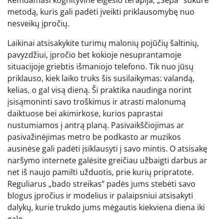
Remdamasi kognityvine elgesio terapija, „Sepa” sukūrė
metodą, kuris gali padėti įveikti priklausomybę nuo
nesveikų įpročių.
Laikinai atsisakykite turimų malonių pojūčių šaltinių,
pavyzdžiui, įpročio bet kokioje nesuprantamoje
situacijoje griebtis išmaniojo telefono. Tik nuo jūsų
priklauso, kiek laiko truks šis susilaikymas: valandą,
kelias, o gal visą dieną. Ši praktika naudinga norint
įsisąmoninti savo troškimus ir atrasti malonumą
daiktuose bei akimirkose, kurios paprastai
nustumiamos į antrą planą. Pasivaikščiojimas ar
pasivažinėjimas metro be podkasto ar muzikos
ausinėse gali padėti įsiklausyti į savo mintis. O atsisakę
naršymo internete galėsite greičiau užbaigti darbus ar
net iš naujo pamilti užduotis, prie kurių pripratote.
Reguliarus „bado streikas” padės jums stebėti savo
blogus įpročius ir modelius ir palaipsniui atsisakyti
dalykų, kurie trukdo jums mėgautis kiekviena diena iki