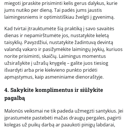
miegoti įpraskite prisiminti kelis gerus dalykus, kurie
jums nutiko per dieną. Tai padės jums jaustis
laimingesniems ir optimistiškiau žvelgti į gyvenimą.
Kad tvirtai įtrauktumėte šią praktiką į savo savaitės
dienas ir nepamirštumėte jos, nustatykite keletą
taisyklių. Pavyzdžiui, nustatykite žadintuvą devintą
valandą vakaro ir pasižymėkite laimingų įvykių, kuriuos
norite prisiminti, skaičių. Laimingus momentus
užsirašykite į užrašų knygelę – galite juos tiesiog
išvardyti arba prie kiekvieno punkto pridėti
apmąstymus, kaip asmeniniame dienoraštyje.
4. Sakykite komplimentus ir siūlykite
pagalbą
Malonūs veiksmai ne tik padeda užmegzti santykius. Jei
įprastumėte pastebėti mažas draugų pergales, pagirti
kolegas už puikų darbą ar paaukoti pinigų labdarai,