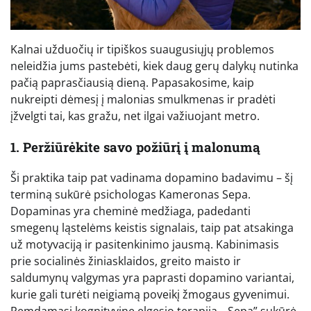
Kalnai užduočių ir tipiškos suaugusiųjų problemos
neleidžia jums pastebėti, kiek daug gerų dalykų nutinka
pačią paprasčiausią dieną. Papasakosime, kaip
nukreipti dėmesį į malonias smulkmenas ir pradėti
įžvelgti tai, kas gražu, net ilgai važiuojant metro.
1. Peržiūrėkite savo požiūrį į malonumą
Ši praktika taip pat vadinama dopamino badavimu – šį
terminą sukūrė psichologas Kameronas Sepa.
Dopaminas yra cheminė medžiaga, padedanti
smegenų ląstelėms keistis signalais, taip pat atsakinga
už motyvaciją ir pasitenkinimo jausmą. Kabinimasis
prie socialinės žiniasklaidos, greito maisto ir
saldumynų valgymas yra paprasti dopamino variantai,
kurie gali turėti neigiamą poveikį žmogaus gyvenimui.