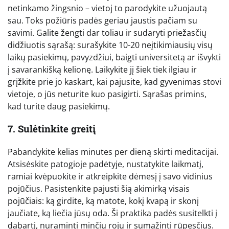
netinkamo žingsnio – vietoj to parodykite užuojautą
sau. Toks požiūris padės geriau jaustis pačiam su
savimi. Galite žengti dar toliau ir sudaryti priežasčių
didžiuotis sąrašą: surašykite 10-20 neįtikimiausių visų
laikų pasiekimų, pavyzdžiui, baigti universitetą ar išvykti
į savarankišką kelionę. Laikykite jį šiek tiek ilgiau ir
grįžkite prie jo kaskart, kai pajusite, kad gyvenimas stovi
vietoje, o jūs neturite kuo pasigirti. Sąrašas primins,
kad turite daug pasiekimų.
7. Sulėtinkite greitį
Pabandykite kelias minutes per dieną skirti meditacijai.
Atsisėskite patogioje padėtyje, nustatykite laikmatį,
ramiai kvėpuokite ir atkreipkite dėmesį į savo vidinius
pojūčius. Pasistenkite pajusti šią akimirką visais
pojūčiais: ką girdite, ką matote, kokį kvapą ir skonį
jaučiate, ką liečia jūsų oda. Ši praktika padės susitelkti į
dabartį, nuraminti minčių rojų ir sumažinti rūpesčius.