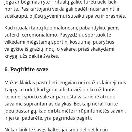
joga ar bėgimas ryte – ritualų galite turėti tiek, kiek
norite. Pasikartojanti veikla gali padėti nusiraminti ir
susikaupti, o jūsų gyvenimui suteikti spalvų ir prasmės.
Kad ritualai taptų kuo malonesni, pabandykite jiems
suteikti ceremonialumo. Pavyzdžiui, sportuokite
vilkėdami mėgstamą sportinį kostiumą, pusryčius
valgykite iš gražių indų, o vakare, prieš skaitydami
knygą, užsidekite žvakes.
6. Pagirkite save
Mažas klaidas pastebėti lengviau nei mažus laimėjimus.
Taip yra todėl, kad gerai atlikta viršininko užduotis,
kelionė į sporto salę ar paruošta vakarienė atrodo
savaime suprantamas dalykas. Bet taip nėra! Turite
įdėti pastangų, kad dirbtumėte ir rūpintumėtės savimi.
Ir jei tai padarėte, yra pagrindas pagirti.
Nekankinkite savęs kaltės jausmu dėl bet kokio