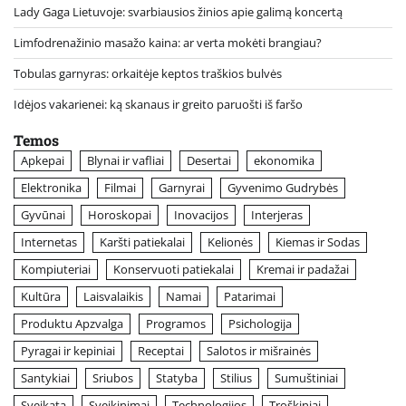
Lady Gaga Lietuvoje: svarbiausios žinios apie galimą koncertą
Limfodrenažinio masažo kaina: ar verta mokėti brangiau?
Tobulas garnyras: orkaitėje keptos traškios bulvės
Idėjos vakarienei: ką skanaus ir greito paruošti iš faršo
Temos
Apkepai
Blynai ir vafliai
Desertai
ekonomika
Elektronika
Filmai
Garnyrai
Gyvenimo Gudrybės
Gyvūnai
Horoskopai
Inovacijos
Interjeras
Internetas
Karšti patiekalai
Kelionės
Kiemas ir Sodas
Kompiuteriai
Konservuoti patiekalai
Kremai ir padažai
Kultūra
Laisvalaikis
Namai
Patarimai
Produktu Apzvalga
Programos
Psichologija
Pyragai ir kepiniai
Receptai
Salotos ir mišrainės
Santykiai
Sriubos
Statyba
Stilius
Sumuštiniai
Sveikata
Sveikinimai
Technologijos
Troškiniai