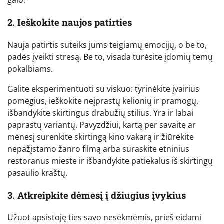
galo.
2. Ieškokite naujos patirties
Nauja patirtis suteiks jums teigiamų emocijų, o be to,
padės įveikti stresą. Be to, visada turėsite įdomių temų
pokalbiams.
Galite eksperimentuoti su viskuo: tyrinėkite įvairius
pomėgius, ieškokite neįprastų kelionių ir pramogų,
išbandykite skirtingus drabužių stilius. Yra ir labai
paprastų variantų. Pavyzdžiui, kartą per savaitę ar
mėnesį surenkite skirtingą kino vakarą ir žiūrėkite
nepažįstamo žanro filmą arba suraskite etninius
restoranus mieste ir išbandykite patiekalus iš skirtingų
pasaulio kraštų.
3. Atkreipkite dėmesį į džiugius įvykius
Užuot apsistoję ties savo nesėkmėmis, prieš eidami