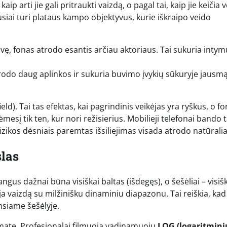
p arti jie gali pritraukti vaizdą, o pagal tai, kaip jie keičia 
siai turi plataus kampo objektyvus, kurie iškraipo veido
dvę, fonas atrodo esantis arčiau aktoriaus. Tai sukuria int
rodo daug aplinkos ir sukuria buvimo įvykių sūkuryje jausmą
ld). Tai tas efektas, kai pagrindinis veikėjas yra ryškus, o fo
mesį tik ten, kur nori režisierius. Mobilieji telefonai bando t
izikos dėsniais paremtas išsiliejimas visada atrodo natūrali
las
us dažnai būna visiškai baltas (išdegęs), o šešėliai – visiš
ja vaizdą su milžinišku dinaminiu diapazonu. Tai reiškia, kad
amsiame šešėlyje.
ormate. Profesionalai filmuoja vadinamuoju
LOG (logaritmini