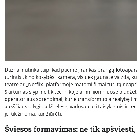
Dažnai nutinka taip, kad paėmę į rankas brangų fotoapara
turintis „kino kokybės“ kamerą, vis tiek gaunate vaizdą, 
teatre ar „Netflix“ platformoje matomi filmai turi tą ne
Skirtumas slypi ne tik technikoje ar milijoniniuose biudžetu
operatoriaus sprendimai, kurie transformuoja realybę į me
aukščiausio lygio aikštelėse, vadovaujasi taisyklėmis ir 
jei tik žinoma, kur žiūrėti.
Šviesos formavimas: ne tik apšviesti, 