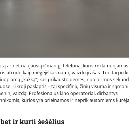
tą ar net naujausią išmanųjį telefoną, kuris reklamuojamas
kuris atrodo kaip mėgėjiškas namų vaizdo įrašas. Tuo tarpu k
apčiuopiamą „kažką“, kas prikausto dėmesį nuo pirmos sekund
ose. Tikroji paslaptis – tai specifinių žinių visuma ir sąmoni
ninį vaizdą. Profesionalūs kino operatoriai, dirbantys
technikomis, kurios yra prieinamos ir nepriklausomiems kūrėj
bet ir kurti šešėlius