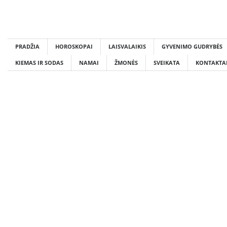
Skip
to
content
PRADŽIA
HOROSKOPAI
LAISVALAIKIS
GYVENIMO GUDRYBĖS
KIEMAS IR SODAS
NAMAI
ŽMONĖS
SVEIKATA
KONTAKTA