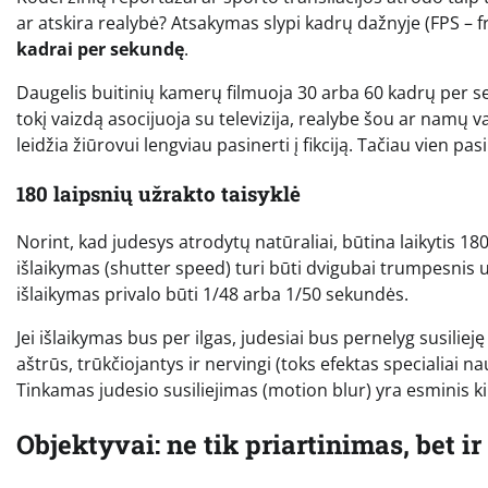
ar atskira realybė? Atsakymas slypi kadrų dažnyje (FPS –
kadrai per sekundę
.
Daugelis buitinių kamerų filmuoja 30 arba 60 kadrų per 
tokį vaizdą asocijuoja su televizija, realybe šou ar namų v
leidžia žiūrovui lengviau pasinerti į fikciją. Tačiau vien p
180 laipsnių užrakto taisyklė
Norint, kad judesys atrodytų natūraliai, būtina laikytis 180 
išlaikymas (shutter speed) turi būti dvigubai trumpesnis u
išlaikymas privalo būti 1/48 arba 1/50 sekundės.
Jei išlaikymas bus per ilgas, judesiai bus pernelyg susilieję
aštrūs, trūkčiojantys ir nervingi (toks efektas specialiai n
Tinkamas judesio susiliejimas (motion blur) yra esminis 
Objektyvai: ne tik priartinimas, bet i