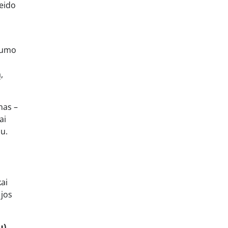
veido
ymumo
,
nas –
ai
au.
kai
 jos
u)