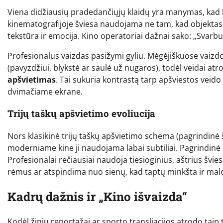
Viena didžiausių pradedančiųjų klaidų yra manymas, kad k
kinematografijoje šviesa naudojama ne tam, kad objektas
tekstūra ir emocija. Kino operatoriai dažnai sako: „Svarbu ne
Profesionalus vaizdas pasižymi gyliu. Mėgėjiškuose vaizdo
(pavyzdžiui, blykstė ar saulė už nugaros), todėl veidai a
apšvietimas
. Tai sukuria kontrastą tarp apšviestos veido 
dvimačiame ekrane.
Trijų taškų apšvietimo evoliucija
Nors klasikinė trijų taškų apšvietimo schema (pagrindinė š
moderniame kine ji naudojama labai subtiliai. Pagrindinė
Profesionalai rečiausiai naudoja tiesioginius, aštrius švies
rėmus ar atspindima nuo sienų, kad taptų minkšta ir ma
Kadrų dažnis ir „Kino išvaizda“
Kodėl žinių reportažai ar sporto transliacijos atrodo taip 