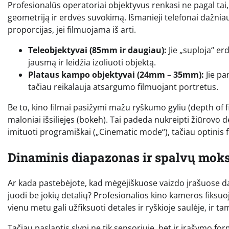
Profesionalūs operatoriai objektyvus renkasi ne pagal tai, kai
geometriją ir erdvės suvokimą. Išmanieji telefonai dažniau
proporcijas, jei filmuojama iš arti.
Teleobjektyvai (85mm ir daugiau):
Jie „suploja“ er
jausmą ir leidžia izoliuoti objektą.
Plataus kampo objektyvai (24mm – 35mm):
Jie pa
tačiau reikalauja atsargumo filmuojant portretus.
Be to, kino filmai pasižymi mažu ryškumo gyliu (depth of fie
maloniai išsiliejęs (bokeh). Tai padeda nukreipti žiūrovo dė
imituoti programiškai („Cinematic mode“), tačiau optinis f
Dinaminis diapazonas ir spalvų moks
Ar kada pastebėjote, kad mėgėjiškuose vaizdo įrašuose dang
juodi be jokių detalių? Profesionalios kino kameros fiksuo
vienu metu gali užfiksuoti detales ir ryškioje saulėje, ir t
Tačiau paslaptis slypi ne tik sensoriuje, bet ir įrašymo f