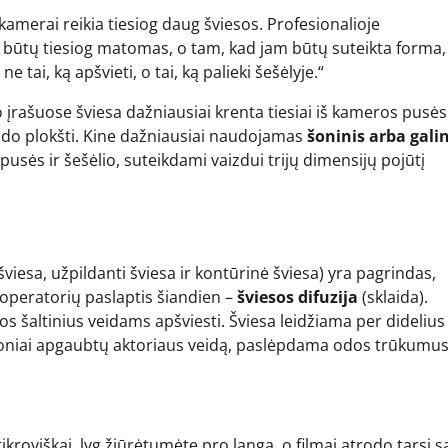
amerai reikia tiesiog daug šviesos. Profesionalioje
 būtų tiesiog matomas, o tam, kad jam būtų suteikta forma,
 tai, ką apšvieti, o tai, ką palieki šešėlyje.“
 įrašuose šviesa dažniausiai krenta tiesiai iš kameros pusės
trodo plokšti. Kine dažniausiai naudojamas
šoninis arba galin
pusės ir šešėlio, suteikdami vaizdui trijų dimensijų pojūtį
viesa, užpildanti šviesa ir kontūrinė šviesa) yra pagrindas,
 operatorių paslaptis šiandien –
šviesos difuzija
(sklaida).
os šaltinius veidams apšviesti. Šviesa leidžiama per didelius 
loniai apgaubtų aktoriaus veidą, paslėpdama odos trūkumus
tikroviškai, lyg žiūrėtumėte pro langą, o filmai atrodo tarsi 