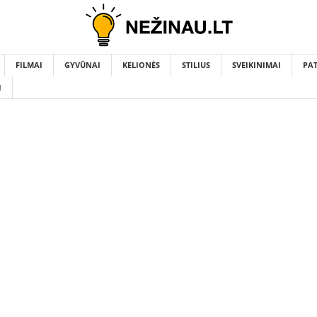
FILMAI
GYVŪNAI
KELIONĖS
STILIUS
SVEIKINIMAI
PA
I