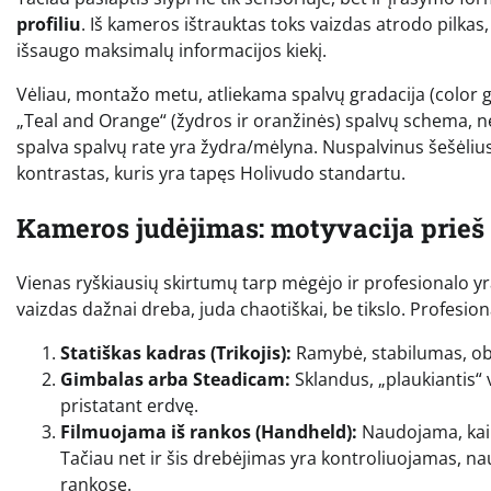
profiliu
. Iš kameros ištrauktas toks vaizdas atrodo pilka
išsaugo maksimalų informacijos kiekį.
Vėliau, montažo metu, atliekama spalvų gradacija (color 
„Teal and Orange“ (žydros ir oranžinės) spalvų schema, ne
spalva spalvų rate yra žydra/mėlyna. Nuspalvinus šešėlius
kontrastas, kuris yra tapęs Holivudo standartu.
Kameros judėjimas: motyvacija prieš
Vienas ryškiausių skirtumų tarp mėgėjo ir profesionalo y
vaizdas dažnai dreba, juda chaotiškai, be tikslo. Profesio
Statiškas kadras (Trikojis):
Ramybė, stabilumas, obj
Gimbalas arba Steadicam:
Sklandus, „plaukiantis“ 
pristatant erdvę.
Filmuojama iš rankos (Handheld):
Naudojama, kai n
Tačiau net ir šis drebėjimas yra kontroliuojamas, n
rankose.