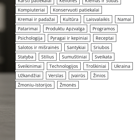
Karšti patiekalai
Kelionės
Kiemas ir Sodas
Kompiuteriai
Konservuoti patiekalai
Kremai ir padažai
Kultūra
Laisvalaikis
Namai
Patarimai
Produktu Apzvalga
Programos
Psichologija
Pyragai ir kepiniai
Receptai
Salotos ir mišrainės
Santykiai
Sriubos
Statyba
Stilius
Sumuštiniai
Sveikata
Sveikinimai
Technologijos
Troškiniai
Ukraina
Užkandžiai
Verslas
Įvairūs
Žinios
Žmoniu-Istorijos
Žmonės