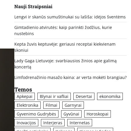
Nauji Straipsniai
Lengvi ir skanūs sumuštinukai su lašiša: idėjos šventėms
Gimtadienio atvirutės: kaip parinkti žodžius, kurie
nustebins
Kepta žuvis keptuvėje: geriausi receptai kiekvienam
skoniui
Lady Gaga Lietuvoje: svarbiausios žinios apie galimą
koncertą
Limfodrenažinio masažo kaina: ar verta mokėti brangiau?
Temos
Apkepai
Blynai ir vafliai
Desertai
ekonomika
Elektronika
Filmai
Garnyrai
Gyvenimo Gudrybės
Gyvūnai
Horoskopai
Inovacijos
Interjeras
Internetas