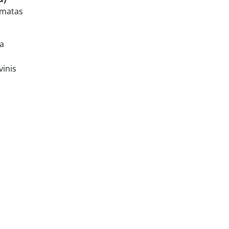
rmatas
ma
vinis