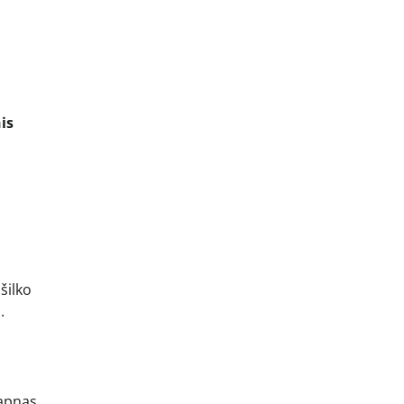
is
šilko
.
sapnas