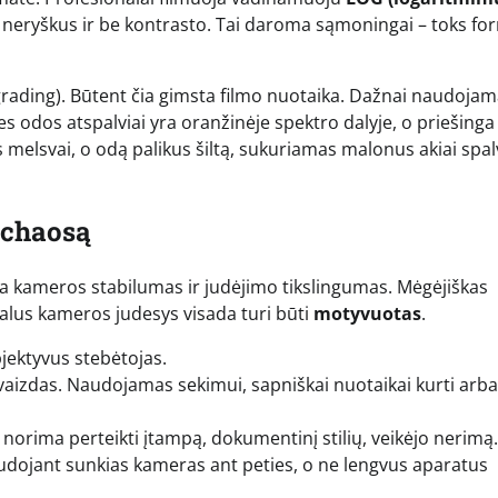
s, neryškus ir be kontrasto. Tai daroma sąmoningai – toks fo
grading). Būtent čia gimsta filmo nuotaika. Dažnai naudoja
s odos atspalviai yra oranžinėje spektro dalyje, o priešinga
 melsvai, o odą palikus šiltą, sukuriamas malonus akiai spal
 chaosą
ra kameros stabilumas ir judėjimo tikslingumas. Mėgėjiškas
nalus kameros judesys visada turi būti
motyvuotas
.
ektyvus stebėtojas.
vaizdas. Naudojamas sekimui, sapniškai nuotaikai kurti arba
orima perteikti įtampą, dokumentinį stilių, veikėjo nerimą.
audojant sunkias kameras ant peties, o ne lengvus aparatus