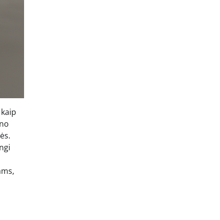
 kaip
ino
ės.
ngi
ams,