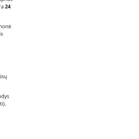
yra
24
ąmonė
is
jūsų
rodys
i).