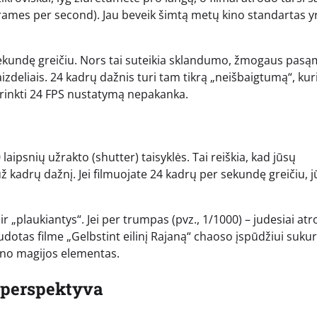
 frames per second). Jau beveik šimtą metų kino standartas 
sekundę greičiu. Nors tai suteikia sklandumo, žmogaus pas
aizdeliais. 24 kadrų dažnis turi tam tikrą „neišbaigtumą“, kur
asirinkti 24 FPS nustatymą nepakanka.
laipsnių užrakto (shutter) taisyklės. Tai reiškia, kad jūsų
ž kadrų dažnį. Jei filmuojate 24 kadrų per sekundę greičiu, 
 ir „plaukiantys“. Jei per trumpas (pvz., 1/1000) – judesiai at
audotas filme „Gelbstint eilinį Rajaną“ chaoso įspūdžiui sukurt
kino magijos elementas.
r perspektyva