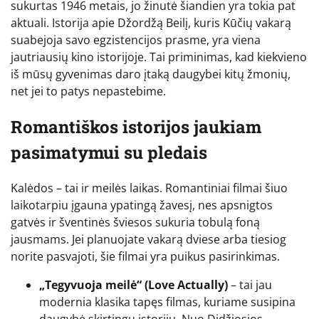
sukurtas 1946 metais, jo žinutė šiandien yra tokia pat
aktuali. Istorija apie Džordžą Beilį, kuris Kūčių vakarą
suabejoja savo egzistencijos prasme, yra viena
jautriausių kino istorijoje. Tai priminimas, kad kiekvieno
iš mūsų gyvenimas daro įtaką daugybei kitų žmonių,
net jei to patys nepastebime.
Romantiškos istorijos jaukiam
pasimatymui su pledais
Kalėdos – tai ir meilės laikas. Romantiniai filmai šiuo
laikotarpiu įgauna ypatingą žavesį, nes apsnigtos
gatvės ir šventinės šviesos sukuria tobulą foną
jausmams. Jei planuojate vakarą dviese arba tiesiog
norite pasvajoti, šie filmai yra puikus pasirinkimas.
„Tegyvuoja meilė“ (Love Actually)
– tai jau
modernia klasika tapęs filmas, kuriame susipina
daugybė skirtingų istorijų. Nuo Didžiosios