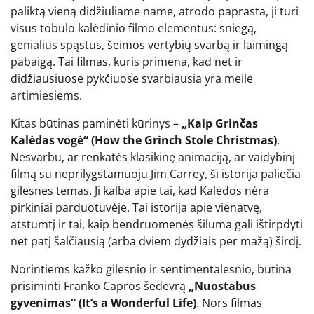
paliktą vieną didžiuliame name, atrodo paprasta, ji turi
visus tobulo kalėdinio filmo elementus: sniegą,
genialius spąstus, šeimos vertybių svarbą ir laimingą
pabaigą. Tai filmas, kuris primena, kad net ir
didžiausiuose pykčiuose svarbiausia yra meilė
artimiesiems.
Kitas būtinas paminėti kūrinys –
„Kaip Grinčas
Kalėdas vogė“ (How the Grinch Stole Christmas)
.
Nesvarbu, ar renkatės klasikinę animaciją, ar vaidybinį
filmą su neprilygstamuoju Jim Carrey, ši istorija paliečia
gilesnes temas. Ji kalba apie tai, kad Kalėdos nėra
pirkiniai parduotuvėje. Tai istorija apie vienatvę,
atstumtį ir tai, kaip bendruomenės šiluma gali ištirpdyti
net patį šalčiausią (arba dviem dydžiais per mažą) širdį.
Norintiems kažko gilesnio ir sentimentalesnio, būtina
prisiminti Franko Capros šedevrą
„Nuostabus
gyvenimas“ (It’s a Wonderful Life)
. Nors filmas