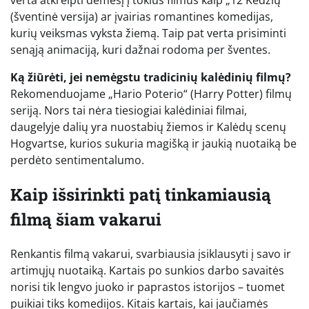
verta atkreipti dėmesį į tokius filmus kaip „12 Kėdžių“
(šventinė versija) ar įvairias romantines komedijas,
kurių veiksmas vyksta žiemą. Taip pat verta prisiminti
senąją animaciją, kuri dažnai rodoma per šventes.
Ką žiūrėti, jei nemėgstu tradicinių kalėdinių filmų?
Rekomenduojame „Hario Poterio“ (Harry Potter) filmų
seriją. Nors tai nėra tiesiogiai kalėdiniai filmai,
daugelyje dalių yra nuostabių žiemos ir Kalėdų scenų
Hogvartse, kurios sukuria magišką ir jaukią nuotaiką be
perdėto sentimentalumo.
Kaip išsirinkti patį tinkamiausią
filmą šiam vakarui
Renkantis filmą vakarui, svarbiausia įsiklausyti į savo ir
artimųjų nuotaiką. Kartais po sunkios darbo savaitės
norisi tik lengvo juoko ir paprastos istorijos – tuomet
puikiai tiks komedijos. Kitais kartais, kai jaučiamės