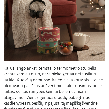
Kai už lango anksti temsta, o termometro stulpelis
krenta žemiau nulio, nėra nieko geriau nei susikurti
jaukią užuovėją namuose. Kalėdinis laikotarpis – tai ne
tik dovanų paieškos ar šventinio stalo ruošimas, bet ir
laikas, skirtas ramybei, šeimai bei emociniam
atsigavimui. Vienas geriausių būdų pabėgti nuo
kasdienybės rūpesčių ir pajusti tą magišką šventinę
dvasią yra filmai. Nuo nesenstančios klasikos, kurią