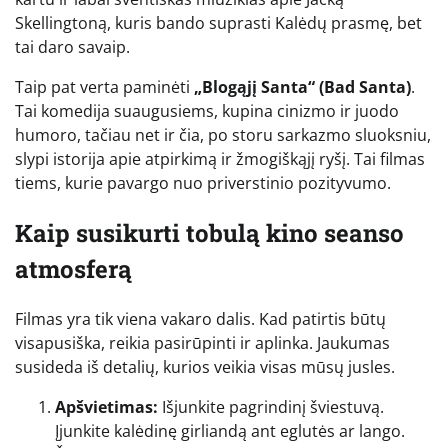
Skellingtoną, kuris bando suprasti Kalėdų prasmę, bet
tai daro savaip.
Taip pat verta paminėti
„Blogąjį Santa“ (Bad Santa)
.
Tai komedija suaugusiems, kupina cinizmo ir juodo
humoro, tačiau net ir čia, po storu sarkazmo sluoksniu,
slypi istorija apie atpirkimą ir žmogiškąjį ryšį. Tai filmas
tiems, kurie pavargo nuo priverstinio pozityvumo.
Kaip susikurti tobulą kino seanso
atmosferą
Filmas yra tik viena vakaro dalis. Kad patirtis būtų
visapusiška, reikia pasirūpinti ir aplinka. Jaukumas
susideda iš detalių, kurios veikia visas mūsų jusles.
Apšvietimas:
Išjunkite pagrindinį šviestuvą.
Įjunkite kalėdinę girliandą ant eglutės ar lango.