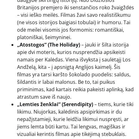
Britanijos premjero iki senstančios roko žvaigždės
– visi ieško meilės. Filmas žavi savo realistiškumu
(ne visos istorijos baigiasi tobulai) ir humoru. Tai
odė meilei visomis jos formomis: romantiškai,
platoniškai, šeimyninei.
„Atostogos“ (The Holiday)
– jauki ir šilta istorija
apie dvi moteris, kurios nusprendžia apsikeisti
namais per Kalėdas. Viena išvyksta į saulėtąjį Los
Andželą, kita – į apsnigtą Anglijos kaimelį. Šis
filmas yra tarsi karšto šokolado puodelis: saldus,
šildantis ir labai malonus. Be to, tai puikus
priminimas, kad kartais reikia pakeisti aplinką, kad
atrastum save iš naujo.
„Lemties ženklai“ (Serendipity)
– tiems, kurie tiki
likimu. Niujorkas, kalėdinis apsipirkimas ir du
nepažįstamieji, kurie leidžia likimui nuspręsti, ar
jiems lemta būti kartu. Tai lengvas, magiškas ir
vizualiai kerintis filmas apie tikėjimą stebuklais.