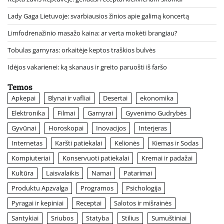
Lady Gaga Lietuvoje: svarbiausios žinios apie galimą koncertą
Limfodrenažinio masažo kaina: ar verta mokėti brangiau?
Tobulas garnyras: orkaitėje keptos traškios bulvės
Idėjos vakarienei: ką skanaus ir greito paruošti iš faršo
Temos
Apkepai
Blynai ir vafliai
Desertai
ekonomika
Elektronika
Filmai
Garnyrai
Gyvenimo Gudrybės
Gyvūnai
Horoskopai
Inovacijos
Interjeras
Internetas
Karšti patiekalai
Kelionės
Kiemas ir Sodas
Kompiuteriai
Konservuoti patiekalai
Kremai ir padažai
Kultūra
Laisvalaikis
Namai
Patarimai
Produktu Apzvalga
Programos
Psichologija
Pyragai ir kepiniai
Receptai
Salotos ir mišrainės
Santykiai
Sriubos
Statyba
Stilius
Sumuštiniai