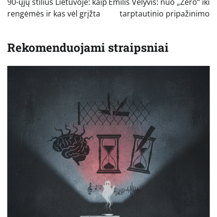
90-ųjų stilius Lietuvoje: kaip
Emilis Vėlyvis: nuo „Zero“ iki
įrašų
rengėmės ir kas vėl grįžta
tarptautinio pripažinimo
Rekomenduojami straipsniai