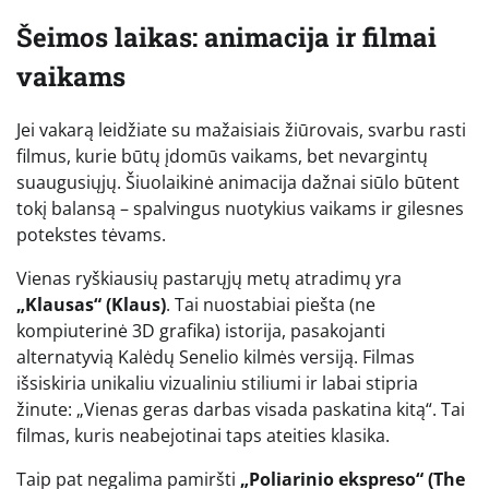
Šeimos laikas: animacija ir filmai
vaikams
Jei vakarą leidžiate su mažaisiais žiūrovais, svarbu rasti
filmus, kurie būtų įdomūs vaikams, bet nevargintų
suaugusiųjų. Šiuolaikinė animacija dažnai siūlo būtent
tokį balansą – spalvingus nuotykius vaikams ir gilesnes
potekstes tėvams.
Vienas ryškiausių pastarųjų metų atradimų yra
„Klausas“ (Klaus)
. Tai nuostabiai piešta (ne
kompiuterinė 3D grafika) istorija, pasakojanti
alternatyvią Kalėdų Senelio kilmės versiją. Filmas
išsiskiria unikaliu vizualiniu stiliumi ir labai stipria
žinute: „Vienas geras darbas visada paskatina kitą“. Tai
filmas, kuris neabejotinai taps ateities klasika.
Taip pat negalima pamiršti
„Poliarinio ekspreso“ (The