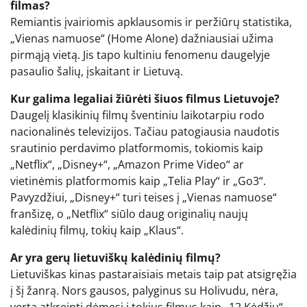
filmas?
Remiantis įvairiomis apklausomis ir peržiūrų statistika,
„Vienas namuose“ (Home Alone) dažniausiai užima
pirmąją vietą. Jis tapo kultiniu fenomenu daugelyje
pasaulio šalių, įskaitant ir Lietuvą.
Kur galima legaliai žiūrėti šiuos filmus Lietuvoje?
Daugelį klasikinių filmų šventiniu laikotarpiu rodo
nacionalinės televizijos. Tačiau patogiausia naudotis
srautinio perdavimo platformomis, tokiomis kaip
„Netflix“, „Disney+“, „Amazon Prime Video“ ar
vietinėmis platformomis kaip „Telia Play“ ir „Go3“.
Pavyzdžiui, „Disney+“ turi teises į „Vienas namuose“
franšizę, o „Netflix“ siūlo daug originalių naujų
kalėdinių filmų, tokių kaip „Klaus“.
Ar yra gerų lietuviškų kalėdinių filmų?
Lietuviškas kinas pastaraisiais metais taip pat atsigręžia
į šį žanrą. Nors gausos, palyginus su Holivudu, nėra,