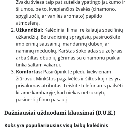
Žvakių šviesa taip pat suteikia ypatingo jaukumo ir
šilumos, be to, kvepiančios žvakės (cinamono,
spygliuočių ar vanilės aromato) papildo
atmosferą.
Užkandžiai:
Kalėdiniai filmai reikalauja specifinių
užkandžių. Be tradicinių spragėsių, pasiruoškite
imbierinių sausainių, mandarinų dubenį ar
naminių meduolių. Karštas šokoladas su zefyrais
arba šiltas obuolių gėrimas su cinamonu puikiai
tinka šaltam vakarui.
Komfortas:
Pasirūpinkite pledu kiekvienam
žiūrovui. Minkštos pagalvėlės ir šiltos kojinės yra
privalomas atributas. Leiskite telefonams pailsėti
kitame kambaryje, kad niekas netrukdytų
pasinerti į filmo pasaulį.
Dažniausiai užduodami klausimai (D.U.K.)
Koks yra populiariausias visų laikų kalėdinis