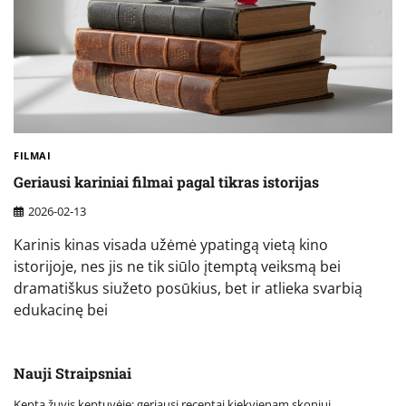
FILMAI
Geriausi kariniai filmai pagal tikras istorijas
2026-02-13
Karinis kinas visada užėmė ypatingą vietą kino
istorijoje, nes jis ne tik siūlo įtemptą veiksmą bei
dramatiškus siužeto posūkius, bet ir atlieka svarbią
edukacinę bei
Nauji Straipsniai
Kepta žuvis keptuvėje: geriausi receptai kiekvienam skoniui