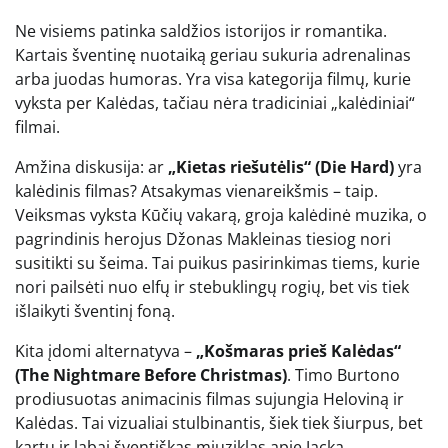
Ne visiems patinka saldžios istorijos ir romantika.
Kartais šventinę nuotaiką geriau sukuria adrenalinas
arba juodas humoras. Yra visa kategorija filmų, kurie
vyksta per Kalėdas, tačiau nėra tradiciniai „kalėdiniai“
filmai.
Amžina diskusija: ar
„Kietas riešutėlis“ (Die Hard)
yra
kalėdinis filmas? Atsakymas vienareikšmis – taip.
Veiksmas vyksta Kūčių vakarą, groja kalėdinė muzika, o
pagrindinis herojus Džonas Makleinas tiesiog nori
susitikti su šeima. Tai puikus pasirinkimas tiems, kurie
nori pailsėti nuo elfų ir stebuklingų rogių, bet vis tiek
išlaikyti šventinį foną.
Kita įdomi alternatyva –
„Košmaras prieš Kalėdas“
(The Nightmare Before Christmas)
. Timo Burtono
prodiusuotas animacinis filmas sujungia Heloviną ir
Kalėdas. Tai vizualiai stulbinantis, šiek tiek šiurpus, bet
kartu ir labai šventiškas miuziklas apie Jacką