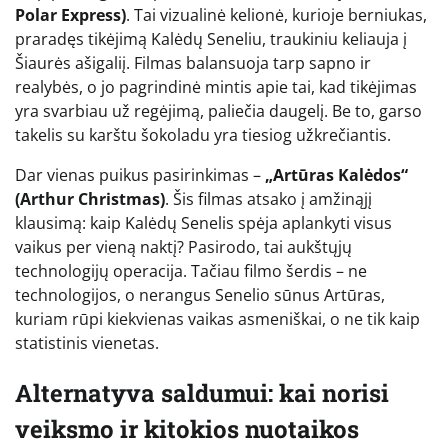
Polar Express)
. Tai vizualinė kelionė, kurioje berniukas,
praradęs tikėjimą Kalėdų Seneliu, traukiniu keliauja į
Šiaurės ašigaliį. Filmas balansuoja tarp sapno ir
realybės, o jo pagrindinė mintis apie tai, kad tikėjimas
yra svarbiau už regėjimą, paliečia daugelį. Be to, garso
takelis su karštu šokoladu yra tiesiog užkrečiantis.
Dar vienas puikus pasirinkimas –
„Artūras Kalėdos“
(Arthur Christmas)
. Šis filmas atsako į amžinąjį
klausimą: kaip Kalėdų Senelis spėja aplankyti visus
vaikus per vieną naktį? Pasirodo, tai aukštųjų
technologijų operacija. Tačiau filmo šerdis – ne
technologijos, o nerangus Senelio sūnus Artūras,
kuriam rūpi kiekvienas vaikas asmeniškai, o ne tik kaip
statistinis vienetas.
Alternatyva saldumui: kai norisi
veiksmo ir kitokios nuotaikos