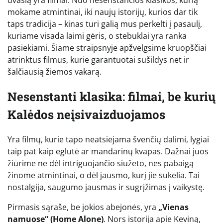
mokame atmintinai, iki naujų istorijų, kurios dar tik
taps tradicija – kinas turi galią mus perkelti į pasaulį,
kuriame visada laimi gėris, o stebuklai yra ranka
pasiekiami. Šiame straipsnyje apžvelgsime kruopščiai
atrinktus filmus, kurie garantuotai sušildys net ir
šalčiausią žiemos vakarą.
Nesenstanti klasika: filmai, be kurių
Kalėdos neįsivaizduojamos
Yra filmų, kurie tapo neatsiejama švenčių dalimi, lygiai
taip pat kaip eglutė ar mandarinų kvapas. Dažnai juos
žiūrime ne dėl intriguojančio siužeto, nes pabaigą
žinome atmintinai, o dėl jausmo, kurį jie sukelia. Tai
nostalgija, saugumo jausmas ir sugrįžimas į vaikystę.
Pirmasis sąraše, be jokios abejonės, yra
„Vienas
namuose“ (Home Alone)
. Nors istorija apie Keviną,