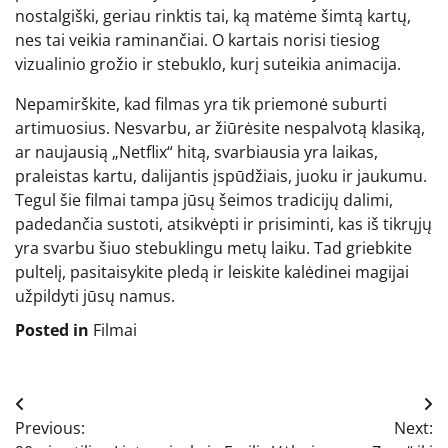
nostalgiški, geriau rinktis tai, ką matėme šimtą kartų,
nes tai veikia raminančiai. O kartais norisi tiesiog
vizualinio grožio ir stebuklo, kurį suteikia animacija.
Nepamirškite, kad filmas yra tik priemonė suburti
artimuosius. Nesvarbu, ar žiūrėsite nespalvotą klasiką,
ar naujausią „Netflix“ hitą, svarbiausia yra laikas,
praleistas kartu, dalijantis įspūdžiais, juoku ir jaukumu.
Tegul šie filmai tampa jūsų šeimos tradicijų dalimi,
padedančia sustoti, atsikvėpti ir prisiminti, kas iš tikrųjų
yra svarbu šiuo stebuklingu metų laiku. Tad griebkite
pultelį, pasitaisykite pledą ir leiskite kalėdinei magijai
užpildyti jūsų namus.
Posted in
Filmai
Navigacija
Previous:
Next:
tarp