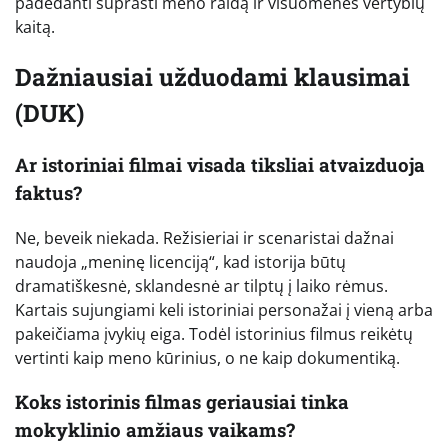
padedanti suprasti meno raidą ir visuomenės vertybių
kaitą.
Dažniausiai užduodami klausimai
(DUK)
Ar istoriniai filmai visada tiksliai atvaizduoja
faktus?
Ne, beveik niekada. Režisieriai ir scenaristai dažnai
naudoja „meninę licenciją“, kad istorija būtų
dramatiškesnė, sklandesnė ar tilptų į laiko rėmus.
Kartais sujungiami keli istoriniai personažai į vieną arba
pakeičiama įvykių eiga. Todėl istorinius filmus reikėtų
vertinti kaip meno kūrinius, o ne kaip dokumentiką.
Koks istorinis filmas geriausiai tinka
mokyklinio amžiaus vaikams?