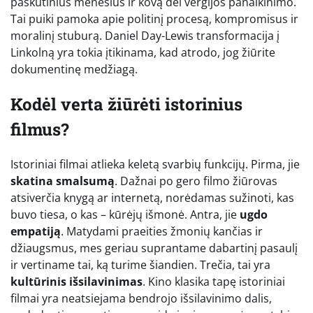
paskutinius mėnesius ir kovą dėl vergijos panaikinimo.
Tai puiki pamoka apie politinį procesą, kompromisus ir
moralinį stuburą. Daniel Day-Lewis transformacija į
Linkolną yra tokia įtikinama, kad atrodo, jog žiūrite
dokumentinę medžiagą.
Kodėl verta žiūrėti istorinius
filmus?
Istoriniai filmai atlieka keletą svarbių funkcijų. Pirma, jie
skatina smalsumą
. Dažnai po gero filmo žiūrovas
atsiverčia knygą ar internetą, norėdamas sužinoti, kas
buvo tiesa, o kas – kūrėjų išmonė. Antra, jie
ugdo
empatiją
. Matydami praeities žmonių kančias ir
džiaugsmus, mes geriau suprantame dabartinį pasaulį
ir vertiname tai, ką turime šiandien. Trečia, tai yra
kultūrinis išsilavinimas
. Kino klasika tapę istoriniai
filmai yra neatsiejama bendrojo išsilavinimo dalis,