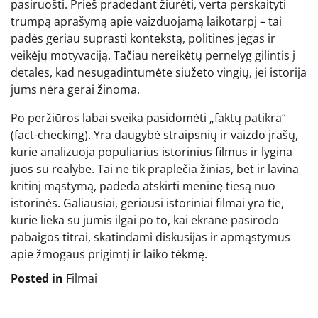
pasiruošti. Prieš pradedant žiūrėti, verta perskaityti
trumpą aprašymą apie vaizduojamą laikotarpį – tai
padės geriau suprasti kontekstą, politines jėgas ir
veikėjų motyvaciją. Tačiau nereikėtų pernelyg gilintis į
detales, kad nesugadintumėte siužeto vingių, jei istorija
jums nėra gerai žinoma.
Po peržiūros labai sveika pasidomėti „faktų patikra“
(fact-checking). Yra daugybė straipsnių ir vaizdo įrašų,
kurie analizuoja populiarius istorinius filmus ir lygina
juos su realybe. Tai ne tik praplečia žinias, bet ir lavina
kritinį mąstymą, padeda atskirti meninę tiesą nuo
istorinės. Galiausiai, geriausi istoriniai filmai yra tie,
kurie lieka su jumis ilgai po to, kai ekrane pasirodo
pabaigos titrai, skatindami diskusijas ir apmąstymus
apie žmogaus prigimtį ir laiko tėkmę.
Posted in
Filmai