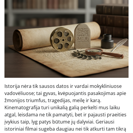
Istorija nėra tik sausos datos ir vardai mokykliniuose
vadovėliuose; tai gyvas, kvėpuojantis pasakojimas apie
žmonijos triumfus, tragedijas, meilę ir karą.
Kinematografija turi unikalią galią perkelti mus laiku
atgal, leisdama ne tik pamatyti, bet ir pajausti praeities
įvykius taip, lyg patys būtume jų dalyviai. Geriausi
istoriniai filmai sugeba daugiau nei tik atkurti tam tikrą