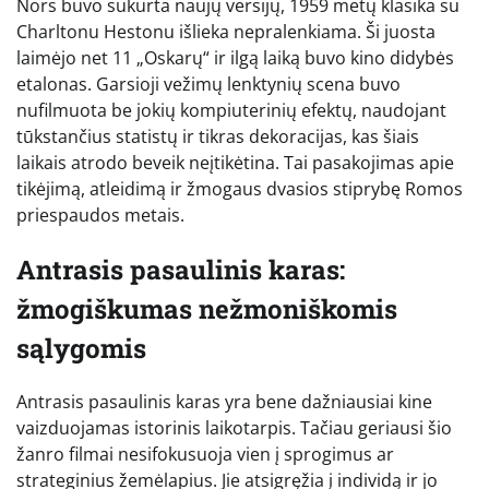
Nors buvo sukurta naujų versijų, 1959 metų klasika su
Charltonu Hestonu išlieka nepralenkiama. Ši juosta
laimėjo net 11 „Oskarų“ ir ilgą laiką buvo kino didybės
etalonas. Garsioji vežimų lenktynių scena buvo
nufilmuota be jokių kompiuterinių efektų, naudojant
tūkstančius statistų ir tikras dekoracijas, kas šiais
laikais atrodo beveik neįtikėtina. Tai pasakojimas apie
tikėjimą, atleidimą ir žmogaus dvasios stiprybę Romos
priespaudos metais.
Antrasis pasaulinis karas:
žmogiškumas nežmoniškomis
sąlygomis
Antrasis pasaulinis karas yra bene dažniausiai kine
vaizduojamas istorinis laikotarpis. Tačiau geriausi šio
žanro filmai nesifokusuoja vien į sprogimus ar
strateginius žemėlapius. Jie atsigręžia į individą ir jo