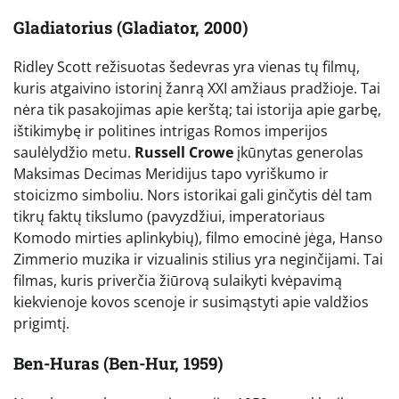
Gladiatorius (Gladiator, 2000)
Ridley Scott režisuotas šedevras yra vienas tų filmų,
kuris atgaivino istorinį žanrą XXI amžiaus pradžioje. Tai
nėra tik pasakojimas apie kerštą; tai istorija apie garbę,
ištikimybę ir politines intrigas Romos imperijos
saulėlydžio metu.
Russell Crowe
įkūnytas generolas
Maksimas Decimas Meridijus tapo vyriškumo ir
stoicizmo simboliu. Nors istorikai gali ginčytis dėl tam
tikrų faktų tikslumo (pavyzdžiui, imperatoriaus
Komodo mirties aplinkybių), filmo emocinė jėga, Hanso
Zimmerio muzika ir vizualinis stilius yra neginčijami. Tai
filmas, kuris priverčia žiūrovą sulaikyti kvėpavimą
kiekvienoje kovos scenoje ir susimąstyti apie valdžios
prigimtį.
Ben-Huras (Ben-Hur, 1959)