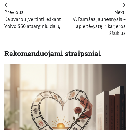
Navigacija
Previous:
Next:
tarp
Ką svarbu įvertinti ieškant
V. Rumšas jaunesnysis –
įrašų
Volvo S60 atsarginių dalių
apie tėvystę ir karjeros
iššūkius
Rekomenduojami straipsniai