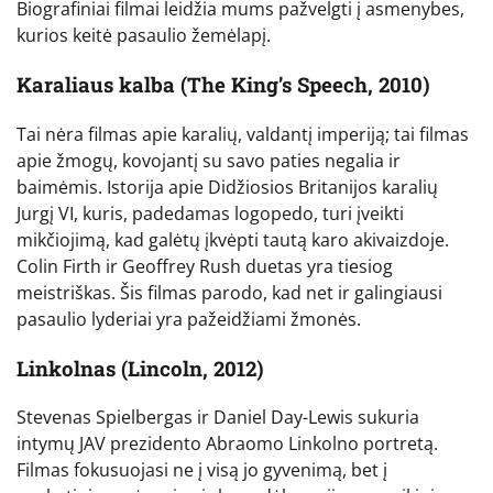
Biografiniai filmai leidžia mums pažvelgti į asmenybes,
kurios keitė pasaulio žemėlapį.
Karaliaus kalba (The King’s Speech, 2010)
Tai nėra filmas apie karalių, valdantį imperiją; tai filmas
apie žmogų, kovojantį su savo paties negalia ir
baimėmis. Istorija apie Didžiosios Britanijos karalių
Jurgį VI, kuris, padedamas logopedo, turi įveikti
mikčiojimą, kad galėtų įkvėpti tautą karo akivaizdoje.
Colin Firth ir Geoffrey Rush duetas yra tiesiog
meistriškas. Šis filmas parodo, kad net ir galingiausi
pasaulio lyderiai yra pažeidžiami žmonės.
Linkolnas (Lincoln, 2012)
Stevenas Spielbergas ir Daniel Day-Lewis sukuria
intymų JAV prezidento Abraomo Linkolno portretą.
Filmas fokusuojasi ne į visą jo gyvenimą, bet į