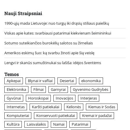
Nauji Straipsniai
1990-ųjų mada Lietuvoje: nuo turgų iki drąsių stiliaus paieškų
Viskas apie kates: svarbiausi patarimai kiekvienam šeimininkui
Sotumo suteikiančios burokėlių salotos su žirneliais
Amerikos eskimų šuo: ką svarbu žinoti apie šią veislę
Lengvi ir skanūs sumuštinukai su lašiša: idėjos šventėms
Temos
Apkepai
Blynai ir vafliai
Desertai
ekonomika
Elektronika
Filmai
Garnyrai
Gyvenimo Gudrybės
Gyvūnai
Horoskopai
Inovacijos
Interjeras
Internetas
Karšti patiekalai
Kelionės
Kiemas ir Sodas
Kompiuteriai
Konservuoti patiekalai
Kremai ir padažai
Kultūra
Laisvalaikis
Namai
Patarimai