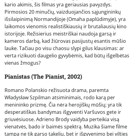
kario akimis, šis filmas yra geriausias pavyzdys.
Pirmosios 20 minučių, vaizduojančios sąjungininkų
išsilaipinimą Normandijoje (Omaha paplūdimyje), yra
laikomos vienomis realistiškiausių ir brutaliausių kino
istorijoje. Režisierius meistriškai naudoja garsą ir
kameros darbą, kad žiūrovas pasijustų esantis mūšio
lauke. Tačiau po visu chaosu slypi gilus klausimas: ar
verta rizikuoti daugelio gyvybėmis, kad būtų išgelbėtas
vienas žmogus?
Pianistas (The Pianist, 2002)
Romano Polanskio režisuota drama, paremta
Władysław Szpilman atsiminimais, rodo karą per
menininko prizmę. Čia nėra herojiškų mūšių; yra tik
desperatiškas bandymas išgyventi Varšuvos gete ir
griuvėsiuose. Adrieno Brody vaidyba perteikia visą
vienatvės, bado ir baimės spektrą. Muzika šiame filme
tampa ne tik garso takeliu, bet ir išgyvenimo bei vilties