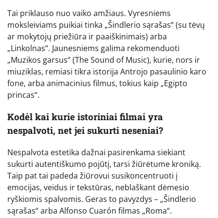
Tai priklauso nuo vaiko amžiaus. Vyresniems
moksleiviams puikiai tinka „Šindlerio sąrašas“ (su tėvų
ar mokytojų priežiūra ir paaiškinimais) arba
„Linkolnas“. Jaunesniems galima rekomenduoti
„Muzikos garsus“ (The Sound of Music), kurie, nors ir
miuziklas, remiasi tikra istorija Antrojo pasaulinio karo
fone, arba animacinius filmus, tokius kaip „Egipto
princas“.
Kodėl kai kurie istoriniai filmai yra
nespalvoti, net jei sukurti neseniai?
Nespalvota estetika dažnai pasirenkama siekiant
sukurti autentiškumo pojūtį, tarsi žiūrėtume kroniką.
Taip pat tai padeda žiūrovui susikoncentruoti į
emocijas, veidus ir tekstūras, neblaškant dėmesio
ryškiomis spalvomis. Geras to pavyzdys – „Šindlerio
sąrašas“ arba Alfonso Cuarón filmas „Roma“.