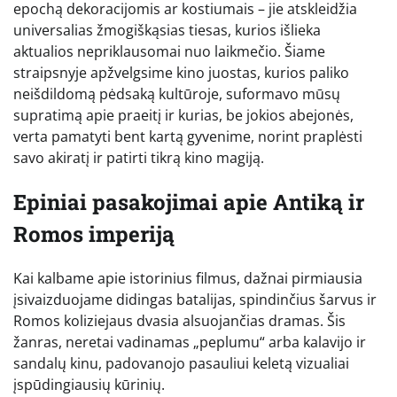
epochą dekoracijomis ar kostiumais – jie atskleidžia
universalias žmogiškąsias tiesas, kurios išlieka
aktualios nepriklausomai nuo laikmečio. Šiame
straipsnyje apžvelgsime kino juostas, kurios paliko
neišdildomą pėdsaką kultūroje, suformavo mūsų
supratimą apie praeitį ir kurias, be jokios abejonės,
verta pamatyti bent kartą gyvenime, norint praplėsti
savo akiratį ir patirti tikrą kino magiją.
Epiniai pasakojimai apie Antiką ir
Romos imperiją
Kai kalbame apie istorinius filmus, dažnai pirmiausia
įsivaizduojame didingas batalijas, spindinčius šarvus ir
Romos koliziejaus dvasia alsuojančias dramas. Šis
žanras, neretai vadinamas „peplumu“ arba kalavijo ir
sandalų kinu, padovanojo pasauliui keletą vizualiai
įspūdingiausių kūrinių.