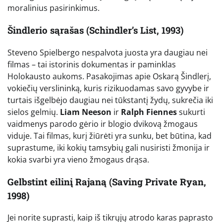
moralinius pasirinkimus.
Šindlerio sąrašas (Schindler’s List, 1993)
Steveno Spielbergo nespalvota juosta yra daugiau nei
filmas – tai istorinis dokumentas ir paminklas
Holokausto aukoms. Pasakojimas apie Oskarą Šindlerį,
vokiečių verslininką, kuris rizikuodamas savo gyvybe ir
turtais išgelbėjo daugiau nei tūkstantį žydų, sukrečia iki
sielos gelmių.
Liam Neeson
ir
Ralph Fiennes
sukurti
vaidmenys parodo gėrio ir blogio dvikovą žmogaus
viduje. Tai filmas, kurį žiūrėti yra sunku, bet būtina, kad
suprastume, iki kokių tamsybių gali nusiristi žmonija ir
kokia svarbi yra vieno žmogaus drąsa.
Gelbstint eilinį Rajaną (Saving Private Ryan,
1998)
Jei norite suprasti, kaip iš tikrųjų atrodo karas paprasto