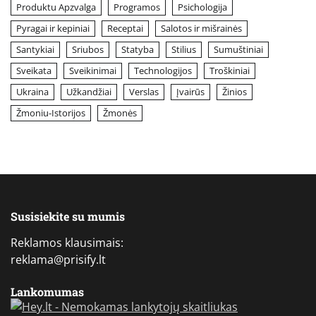
Produktu Apzvalga
Programos
Psichologija
Pyragai ir kepiniai
Receptai
Salotos ir mišrainės
Santykiai
Sriubos
Statyba
Stilius
Sumuštiniai
Sveikata
Sveikinimai
Technologijos
Troškiniai
Ukraina
Užkandžiai
Verslas
Įvairūs
Žinios
Žmoniu-Istorijos
Žmonės
Susisiekite su mumis
Reklamos klausimais:
reklama@prisify.lt
Lankomumas