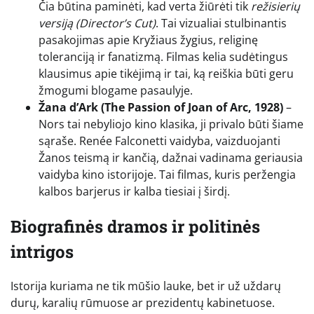
Čia būtina paminėti, kad verta žiūrėti tik
režisierių
versiją (Director’s Cut)
. Tai vizualiai stulbinantis
pasakojimas apie Kryžiaus žygius, religinę
toleranciją ir fanatizmą. Filmas kelia sudėtingus
klausimus apie tikėjimą ir tai, ką reiškia būti geru
žmogumi blogame pasaulyje.
Žana d’Ark (The Passion of Joan of Arc, 1928)
–
Nors tai nebyliojo kino klasika, ji privalo būti šiame
sąraše. Renée Falconetti vaidyba, vaizduojanti
Žanos teismą ir kančią, dažnai vadinama geriausia
vaidyba kino istorijoje. Tai filmas, kuris peržengia
kalbos barjerus ir kalba tiesiai į širdį.
Biografinės dramos ir politinės
intrigos
Istorija kuriama ne tik mūšio lauke, bet ir už uždarų
durų, karalių rūmuose ar prezidentų kabinetuose.