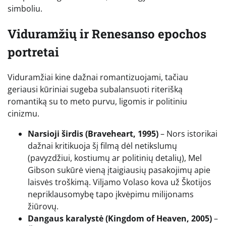
simboliu.
Viduramžių ir Renesanso epochos
portretai
Viduramžiai kine dažnai romantizuojami, tačiau
geriausi kūriniai sugeba subalansuoti riterišką
romantiką su to meto purvu, ligomis ir politiniu
cinizmu.
Narsioji širdis (Braveheart, 1995)
– Nors istorikai
dažnai kritikuoja šį filmą dėl netikslumų
(pavyzdžiui, kostiumų ar politinių detalių), Mel
Gibson sukūrė vieną įtaigiausių pasakojimų apie
laisvės troškimą. Viljamo Volaso kova už Škotijos
nepriklausomybę tapo įkvėpimu milijonams
žiūrovų.
Dangaus karalystė (Kingdom of Heaven, 2005)
–