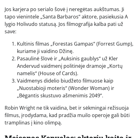
Jos karjera po serialo šovė į neregėtas aukštumas. Ji
tapo vienintele „Santa Barbaros“ aktore, pasiekusia A
lygio Holivudo statusą. Jos filmografija kalba pati už
save:
Kultinis filmas „Forestas Gampas“ (Forrest Gump),
kuriame ji vaidino Džinę.
Pasaulinė šlovė ir „Auksinis gaublys“ už Kler
Andervud vaidmenį politinėje dramoje „Kortų
namelis“ (House of Cards).
Vaidmenys didelio biudžeto filmuose kaip
„Nuostabioji moteris“ (Wonder Woman) ir
„Bėgantis skustuvo ašmenimis 2049“.
Robin Wright ne tik vaidina, bet ir sėkmingai režisuoja
filmus, įrodydama, kad pradžia muilo operoje gali būti
tramplinas į kino olimpą.