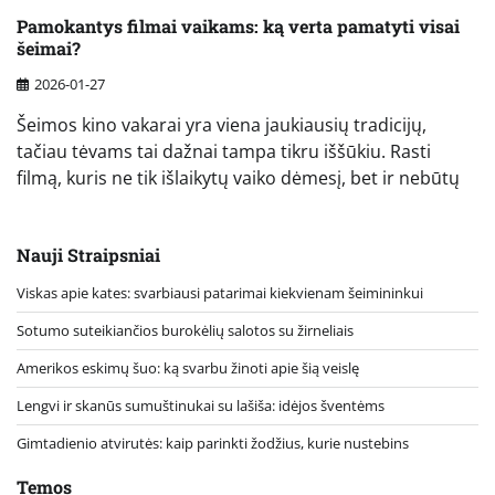
Pamokantys filmai vaikams: ką verta pamatyti visai
šeimai?
2026-01-27
Šeimos kino vakarai yra viena jaukiausių tradicijų,
tačiau tėvams tai dažnai tampa tikru iššūkiu. Rasti
filmą, kuris ne tik išlaikytų vaiko dėmesį, bet ir nebūtų
Nauji Straipsniai
Viskas apie kates: svarbiausi patarimai kiekvienam šeimininkui
Sotumo suteikiančios burokėlių salotos su žirneliais
Amerikos eskimų šuo: ką svarbu žinoti apie šią veislę
Lengvi ir skanūs sumuštinukai su lašiša: idėjos šventėms
Gimtadienio atvirutės: kaip parinkti žodžius, kurie nustebins
Temos