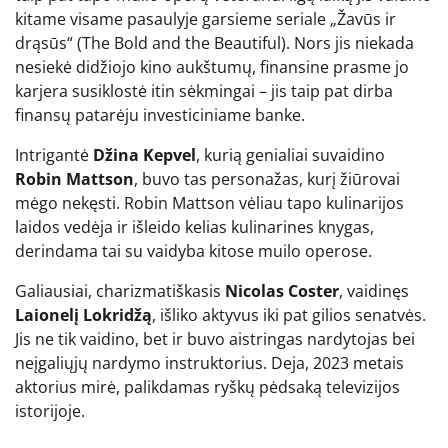
kitame visame pasaulyje garsieme seriale „Žavūs ir
drąsūs“ (The Bold and the Beautiful). Nors jis niekada
nesiekė didžiojo kino aukštumų, finansine prasme jo
karjera susiklostė itin sėkmingai – jis taip pat dirba
finansų patarėju investiciniame banke.
Intrigantė
Džina Kepvel
, kurią genialiai suvaidino
Robin Mattson
, buvo tas personažas, kurį žiūrovai
mėgo nekęsti. Robin Mattson vėliau tapo kulinarijos
laidos vedėja ir išleido kelias kulinarines knygas,
derindama tai su vaidyba kitose muilo operose.
Galiausiai, charizmatiškasis
Nicolas Coster
, vaidinęs
Laionelį Lokridžą
, išliko aktyvus iki pat gilios senatvės.
Jis ne tik vaidino, bet ir buvo aistringas nardytojas bei
neįgaliųjų nardymo instruktorius. Deja, 2023 metais
aktorius mirė, palikdamas ryškų pėdsaką televizijos
istorijoje.