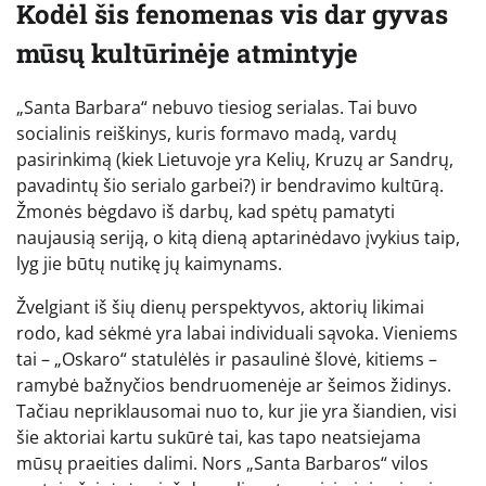
Kodėl šis fenomenas vis dar gyvas
mūsų kultūrinėje atmintyje
„Santa Barbara“ nebuvo tiesiog serialas. Tai buvo
socialinis reiškinys, kuris formavo madą, vardų
pasirinkimą (kiek Lietuvoje yra Kelių, Kruzų ar Sandrų,
pavadintų šio serialo garbei?) ir bendravimo kultūrą.
Žmonės bėgdavo iš darbų, kad spėtų pamatyti
naujausią seriją, o kitą dieną aptarinėdavo įvykius taip,
lyg jie būtų nutikę jų kaimynams.
Žvelgiant iš šių dienų perspektyvos, aktorių likimai
rodo, kad sėkmė yra labai individuali sąvoka. Vieniems
tai – „Oskaro“ statulėlės ir pasaulinė šlovė, kitiems –
ramybė bažnyčios bendruomenėje ar šeimos židinys.
Tačiau nepriklausomai nuo to, kur jie yra šiandien, visi
šie aktoriai kartu sukūrė tai, kas tapo neatsiejama
mūsų praeities dalimi. Nors „Santa Barbaros“ vilos