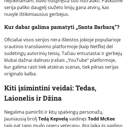
neįtikinamam, buvo nuspręsta šou nutraukti. Paskutinė
serija paliko daugelį siužeto linijų gana atvirų, kas
nuvylė ištikimiausius gerbėjus.
Kur dabar galima pamatyti „Santa Barbarą“?
Oficialiai visos serijos nėra išleistos jokioje populiarioje
srautinio transliavimo platformoje (kaip Netflix) dėl
sudėtingų autorinių teisių. Tačiau entuziastai ir gerbėjų
klubai dažnai dalinasi įrašais „YouTube“ platformoje,
kur galima rasti tiek atskiras scenas, tiek pilnas serijas
originalo kalba.
Kiti įsimintini veidai: Tedas,
Laionelis ir Džina
Negalima pamiršti ir kitų spalvingų personažų.
Jauniausią brolį
Tedą Kepvelą
vaidinęs
Todd McKee
taip pat tapo muilo operų veteranu. Ilgą laiką jis vaidino