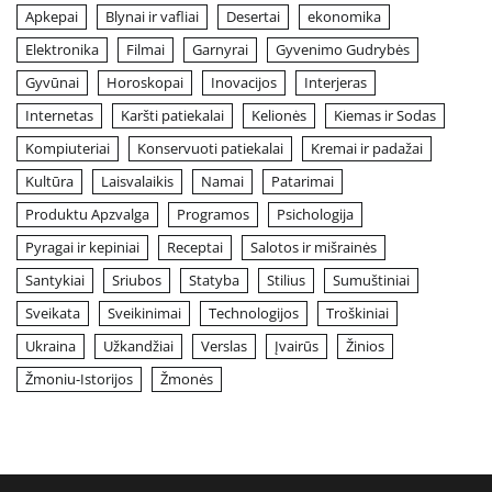
Apkepai
Blynai ir vafliai
Desertai
ekonomika
Elektronika
Filmai
Garnyrai
Gyvenimo Gudrybės
Gyvūnai
Horoskopai
Inovacijos
Interjeras
Internetas
Karšti patiekalai
Kelionės
Kiemas ir Sodas
Kompiuteriai
Konservuoti patiekalai
Kremai ir padažai
Kultūra
Laisvalaikis
Namai
Patarimai
Produktu Apzvalga
Programos
Psichologija
Pyragai ir kepiniai
Receptai
Salotos ir mišrainės
Santykiai
Sriubos
Statyba
Stilius
Sumuštiniai
Sveikata
Sveikinimai
Technologijos
Troškiniai
Ukraina
Užkandžiai
Verslas
Įvairūs
Žinios
Žmoniu-Istorijos
Žmonės