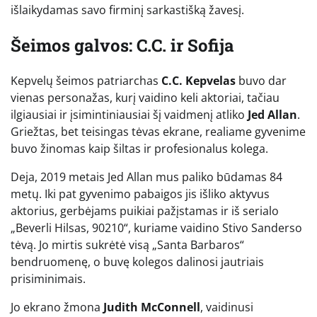
išlaikydamas savo firminį sarkastišką žavesį.
Šeimos galvos: C.C. ir Sofija
Kepvelų šeimos patriarchas
C.C. Kepvelas
buvo dar
vienas personažas, kurį vaidino keli aktoriai, tačiau
ilgiausiai ir įsimintiniausiai šį vaidmenį atliko
Jed Allan
.
Griežtas, bet teisingas tėvas ekrane, realiame gyvenime
buvo žinomas kaip šiltas ir profesionalus kolega.
Deja, 2019 metais Jed Allan mus paliko būdamas 84
metų. Iki pat gyvenimo pabaigos jis išliko aktyvus
aktorius, gerbėjams puikiai pažįstamas ir iš serialo
„Beverli Hilsas, 90210“, kuriame vaidino Stivo Sanderso
tėvą. Jo mirtis sukrėtė visą „Santa Barbaros“
bendruomenę, o buvę kolegos dalinosi jautriais
prisiminimais.
Jo ekrano žmona
Judith McConnell
, vaidinusi