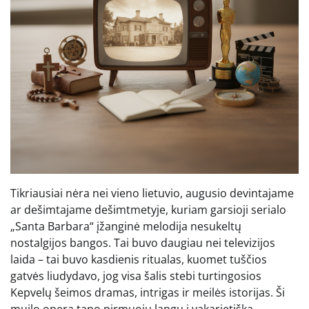
Tikriausiai nėra nei vieno lietuvio, augusio devintajame
ar dešimtajame dešimtmetyje, kuriam garsioji serialo
„Santa Barbara“ įžanginė melodija nesukeltų
nostalgijos bangos. Tai buvo daugiau nei televizijos
laida – tai buvo kasdienis ritualas, kuomet tuščios
gatvės liudydavo, jog visa šalis stebi turtingosios
Kepvelų šeimos dramas, intrigas ir meilės istorijas. Ši
muilo opera tapo pirmuoju langu į vakarietišką