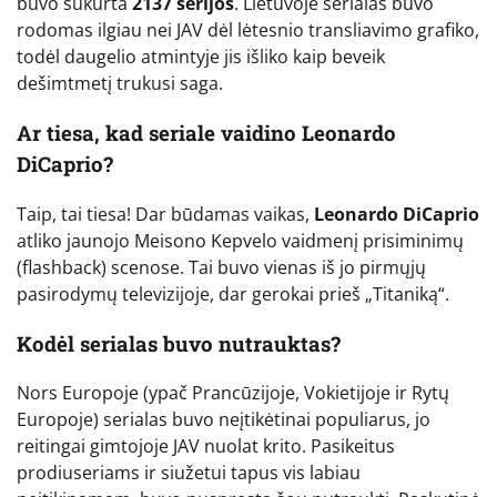
buvo sukurta
2137 serijos
. Lietuvoje serialas buvo
rodomas ilgiau nei JAV dėl lėtesnio transliavimo grafiko,
todėl daugelio atmintyje jis išliko kaip beveik
dešimtmetį trukusi saga.
Ar tiesa, kad seriale vaidino Leonardo
DiCaprio?
Taip, tai tiesa! Dar būdamas vaikas,
Leonardo DiCaprio
atliko jaunojo Meisono Kepvelo vaidmenį prisiminimų
(flashback) scenose. Tai buvo vienas iš jo pirmųjų
pasirodymų televizijoje, dar gerokai prieš „Titaniką“.
Kodėl serialas buvo nutrauktas?
Nors Europoje (ypač Prancūzijoje, Vokietijoje ir Rytų
Europoje) serialas buvo neįtikėtinai populiarus, jo
reitingai gimtojoje JAV nuolat krito. Pasikeitus
prodiuseriams ir siužetui tapus vis labiau