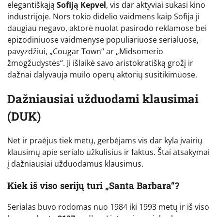
elegantiškąją
Sofiją Kepvel
, vis dar aktyviai sukasi kino
industrijoje. Nors tokio didelio vaidmens kaip Sofija ji
daugiau negavo, aktorė nuolat pasirodo reklamose bei
epizodiniuose vaidmenyse populiariuose serialuose,
pavyzdžiui, „Cougar Town“ ar „Midsomerio
žmogžudystės“. Ji išlaikė savo aristokratišką grožį ir
dažnai dalyvauja muilo operų aktorių susitikimuose.
Dažniausiai užduodami klausimai
(DUK)
Net ir praėjus tiek metų, gerbėjams vis dar kyla įvairių
klausimų apie serialo užkulisius ir faktus. Štai atsakymai
į dažniausiai užduodamus klausimus.
Kiek iš viso serijų turi „Santa Barbara“?
Serialas buvo rodomas nuo 1984 iki 1993 metų ir iš viso