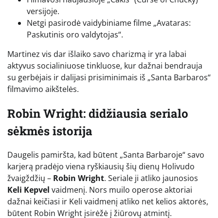
versijoje.
Netgi pasirodė vaidybiniame filme „Avataras:
Paskutinis oro valdytojas“.
Martinez vis dar išlaiko savo charizmą ir yra labai
aktyvus socialiniuose tinkluose, kur dažnai bendrauja
su gerbėjais ir dalijasi prisiminimais iš „Santa Barbaros“
filmavimo aikštelės.
Robin Wright: didžiausia serialo
sėkmės istorija
Daugelis pamiršta, kad būtent „Santa Barbaroje“ savo
karjerą pradėjo viena ryškiausių šių dienų Holivudo
žvaigždžių –
Robin Wright
. Seriale ji atliko jaunosios
Keli Kepvel
vaidmenį. Nors muilo operose aktoriai
dažnai keičiasi ir Keli vaidmenį atliko net kelios aktorės,
būtent Robin Wright įsirėžė į žiūrovų atmintį.