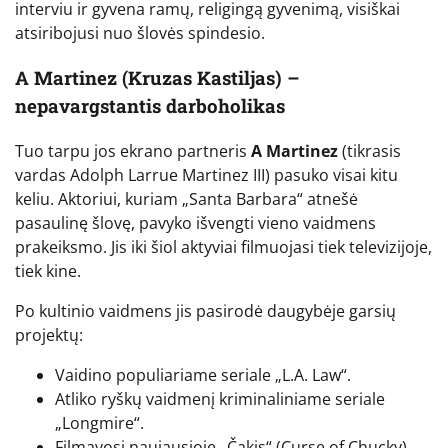
interviu ir gyvena ramų, religingą gyvenimą, visiškai
atsiribojusi nuo šlovės spindesio.
A Martinez (Kruzas Kastiljas) –
nepavargstantis darboholikas
Tuo tarpu jos ekrano partneris
A Martinez
(tikrasis
vardas Adolph Larrue Martinez III) pasuko visai kitu
keliu. Aktoriui, kuriam „Santa Barbara“ atnešė
pasaulinę šlovę, pavyko išvengti vieno vaidmens
prakeiksmo. Jis iki šiol aktyviai filmuojasi tiek televizijoje,
tiek kine.
Po kultinio vaidmens jis pasirodė daugybėje garsių
projektų:
Vaidino populiariame seriale „L.A. Law“.
Atliko ryškų vaidmenį kriminaliniame seriale
„Longmire“.
Filmavosi naujausioje „Čakis“ (Curse of Chucky)