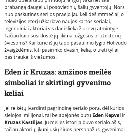
prabangą daugeliui posovietinių šalių gyventojų. Nors
nuo paskutinės serijos praėjo jau keli dešimtmečiai, o
televizijos eterį užkariavo naujos kartos serialai,
legendiniai aktoriai vis dar išlieka žiūrovų atmintyje.
Tačiau kaip susiklostė jų likimai užgesus prožektorių
šviesoms? Kai kurie iš jų tapo pasaulinio lygio Holivudo
žvaigždėmis, kiti pasirinko dvasinį kelią, o treti tyliai
pasitraukė iš viešumos.
Eden ir Kruzas: amžinos meilės
simboliai ir skirtingi gyvenimo
keliai
Jei reikėtų įvardinti pagrindinę serialo porą, dėl kurios
sielojosi milijonai, tai be abejonės būtų
Eden Kepvel
ir
Kruzas Kastiljas
. Jų meilės istorija buvo serialo ašis,
tačiau aktorių, įkūnijusių šiuos personažus, gyvenimai