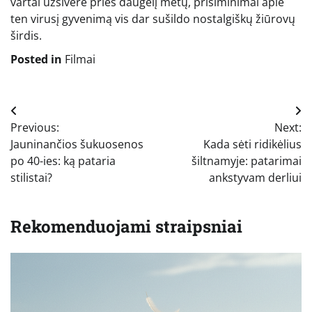
vartai užsivėrė prieš daugelį metų, prisiminimai apie
ten virusį gyvenimą vis dar sušildo nostalgiškų žiūrovų
širdis.
Posted in
Filmai
Navigacija
Previous:
Next:
tarp
Jauninančios šukuosenos
Kada sėti ridikėlius
įrašų
po 40-ies: ką pataria
šiltnamyje: patarimai
stilistai?
ankstyvam derliui
Rekomenduojami straipsniai