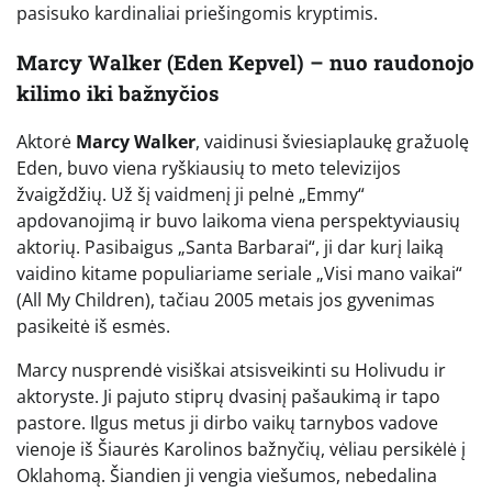
pasisuko kardinaliai priešingomis kryptimis.
Marcy Walker (Eden Kepvel) – nuo raudonojo
kilimo iki bažnyčios
Aktorė
Marcy Walker
, vaidinusi šviesiaplaukę gražuolę
Eden, buvo viena ryškiausių to meto televizijos
žvaigždžių. Už šį vaidmenį ji pelnė „Emmy“
apdovanojimą ir buvo laikoma viena perspektyviausių
aktorių. Pasibaigus „Santa Barbarai“, ji dar kurį laiką
vaidino kitame populiariame seriale „Visi mano vaikai“
(All My Children), tačiau 2005 metais jos gyvenimas
pasikeitė iš esmės.
Marcy nusprendė visiškai atsisveikinti su Holivudu ir
aktoryste. Ji pajuto stiprų dvasinį pašaukimą ir tapo
pastore. Ilgus metus ji dirbo vaikų tarnybos vadove
vienoje iš Šiaurės Karolinos bažnyčių, vėliau persikėlė į
Oklahomą. Šiandien ji vengia viešumos, nebedalina