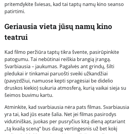
pritemdykite šviesas, kad tai taptų namų kino seanso
patirtimi.
Geriausia vieta jūsų namų kino
teatrui
Kad filmo peržiūra taptų tikra švente, pasirūpinkite
patogumu. Tai nebūtinai reiškia brangią įrangą.
Svarbiausia – jaukumas. Pagalvės ant grindų, šilti
pledukai ir tinkamai paruošti sveiki užkandžiai
(pavyzdžiui, namuose kepti spragėsiai be didelio
druskos kiekio) sukuria atmosferą, kurią vaikai sieja su
šeimos buvimu kartu.
Atminkite, kad svarbiausia nėra pats filmas. Svarbiausia
yra tai, kad jūs esate šalia. Net jei filmas pasirodys
vidutiniškas, juokas per pusryčius kitą dieną aptariant
„tą kvailą sceną“ bus daug vertingesnis už bet kokį