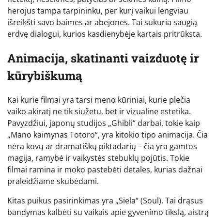
herojus tampa tarpininku, per kurį vaikui lengviau
išreikšti savo baimes ar abejones. Tai sukuria saugią
erdvę dialogui, kurios kasdienybėje kartais pritrūksta.
Animacija, skatinanti vaizduotę ir
kūrybiškumą
Kai kurie filmai yra tarsi meno kūriniai, kurie plečia
vaiko akiratį ne tik siužetu, bet ir vizualine estetika.
Pavyzdžiui, japonų studijos „Ghibli“ darbai, tokie kaip
„Mano kaimynas Totoro“, yra kitokio tipo animacija. Čia
nėra kovų ar dramatiškų piktadarių – čia yra gamtos
magija, ramybė ir vaikystės stebuklų pojūtis. Tokie
filmai ramina ir moko pastebėti detales, kurias dažnai
praleidžiame skubėdami.
Kitas puikus pasirinkimas yra „Siela“ (Soul). Tai drąsus
bandymas kalbėti su vaikais apie gyvenimo tikslą, aistrą