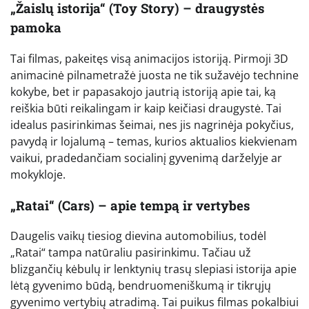
„Žaislų istorija“ (Toy Story) – draugystės
pamoka
Tai filmas, pakeitęs visą animacijos istoriją. Pirmoji 3D
animacinė pilnametražė juosta ne tik sužavėjo technine
kokybe, bet ir papasakojo jautrią istoriją apie tai, ką
reiškia būti reikalingam ir kaip keičiasi draugystė. Tai
idealus pasirinkimas šeimai, nes jis nagrinėja pokyčius,
pavydą ir lojalumą – temas, kurios aktualios kiekvienam
vaikui, pradedančiam socialinį gyvenimą darželyje ar
mokykloje.
„Ratai“ (Cars) – apie tempą ir vertybes
Daugelis vaikų tiesiog dievina automobilius, todėl
„Ratai“ tampa natūraliu pasirinkimu. Tačiau už
blizgančių kėbulų ir lenktynių trasų slepiasi istorija apie
lėtą gyvenimo būdą, bendruomeniškumą ir tikrųjų
gyvenimo vertybių atradimą. Tai puikus filmas pokalbiui