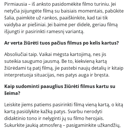
Pirmiausia – iš anksto pasidomėkite filmo turiniu. Jei
netyčia įsijungėte filmą su baisiais momentais, pabūkite
šalia, paimkite už rankos, paaiškinkite, kad tai tik
vaidyba ar piešiniai. Jei baimė per didelė, geriau filmą
išjungti ir pasirinkti ramesnį variantą.
Ar verta žiūrėti tuos pačius filmus po kelis kartus?
Absoliučiai taip. Vaikai mėgsta kartojimą, nes jis
suteikia saugumo jausmą. Be to, kiekvieną kartą
žiūrėdami tą patį filmą, jie pastebi naujų detalių ir kitaip
interpretuoja situacijas, nes patys auga ir bręsta.
Kaip sudominti paauglius žiūrėti filmus kartu su
šeima?
Leiskite jiems patiems pasirinkti filmą vieną kartą, o kitą
kartą pasiūlykite kažką patys. Svarbu nerodyti
didaktinio tono ir nelyginti jų su filmo herojais.
Sukurkite jaukią atmosferą – pasigaminkite užkandžių,