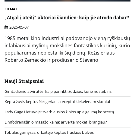
FILMAI
„Atgal į ateitį“ aktoriai šiandien: kaip jie atrodo dabar?
2026-05-07
1985 metai kino industrijai padovanojo vieną ryškiausių
ir labiausiai mylimų mokslinės fantastikos kūrinių, kurio
populiarumas neblėsta iki šių dienų. Režisieriaus
Roberto Zemeckio ir prodiuserio Steveno
Nauji Straipsniai
Gimtadienio atvirutės: kaip parinkti žodžius, kurie nustebins
Kepta žuvis keptuvėje: geriausi receptai kiekvienam skoniui
Lady Gaga Lietuvoje: svarbiausios žinios apie galimą koncertą
Limfodrenažinio masažo kaina: ar verta mokėti brangiau?
Tobulas garnyras: orkaitėje keptos traškios bulvės