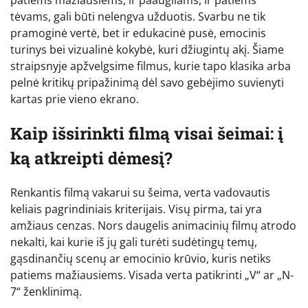
tėvams, gali būti nelengva užduotis. Svarbu ne tik
pramoginė vertė, bet ir edukacinė pusė, emocinis
turinys bei vizualinė kokybė, kuri džiugintų akį. Šiame
straipsnyje apžvelgsime filmus, kurie tapo klasika arba
pelnė kritikų pripažinimą dėl savo gebėjimo suvienyti
kartas prie vieno ekrano.
Kaip išsirinkti filmą visai šeimai: į
ką atkreipti dėmesį?
Renkantis filmą vakarui su šeima, verta vadovautis
keliais pagrindiniais kriterijais. Visų pirma, tai yra
amžiaus cenzas. Nors daugelis animacinių filmų atrodo
nekalti, kai kurie iš jų gali turėti sudėtingų temų,
gąsdinančių scenų ar emocinio krūvio, kuris netiks
patiems mažiausiems. Visada verta patikrinti „V“ ar „N-
7“ ženklinimą.