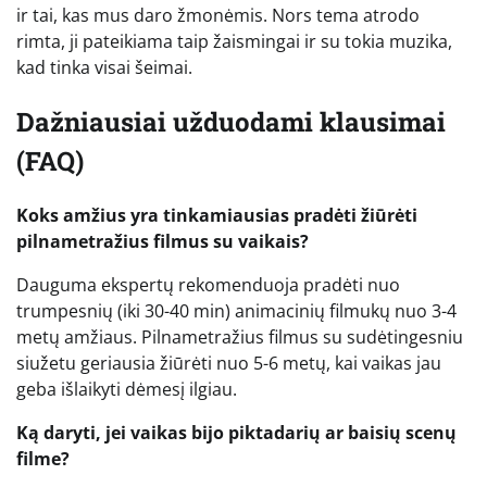
ir tai, kas mus daro žmonėmis. Nors tema atrodo
rimta, ji pateikiama taip žaismingai ir su tokia muzika,
kad tinka visai šeimai.
Dažniausiai užduodami klausimai
(FAQ)
Koks amžius yra tinkamiausias pradėti žiūrėti
pilnametražius filmus su vaikais?
Dauguma ekspertų rekomenduoja pradėti nuo
trumpesnių (iki 30-40 min) animacinių filmukų nuo 3-4
metų amžiaus. Pilnametražius filmus su sudėtingesniu
siužetu geriausia žiūrėti nuo 5-6 metų, kai vaikas jau
geba išlaikyti dėmesį ilgiau.
Ką daryti, jei vaikas bijo piktadarių ar baisių scenų
filme?