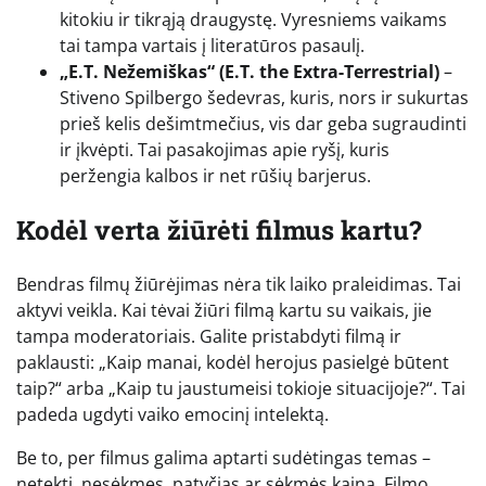
kitokiu ir tikrąją draugystę. Vyresniems vaikams
tai tampa vartais į literatūros pasaulį.
„E.T. Nežemiškas“ (E.T. the Extra-Terrestrial)
–
Stiveno Spilbergo šedevras, kuris, nors ir sukurtas
prieš kelis dešimtmečius, vis dar geba sugraudinti
ir įkvėpti. Tai pasakojimas apie ryšį, kuris
peržengia kalbos ir net rūšių barjerus.
Kodėl verta žiūrėti filmus kartu?
Bendras filmų žiūrėjimas nėra tik laiko praleidimas. Tai
aktyvi veikla. Kai tėvai žiūri filmą kartu su vaikais, jie
tampa moderatoriais. Galite pristabdyti filmą ir
paklausti: „Kaip manai, kodėl herojus pasielgė būtent
taip?“ arba „Kaip tu jaustumeisi tokioje situacijoje?“. Tai
padeda ugdyti vaiko emocinį intelektą.
Be to, per filmus galima aptarti sudėtingas temas –
netektį, nesėkmes, patyčias ar sėkmės kainą. Filmo