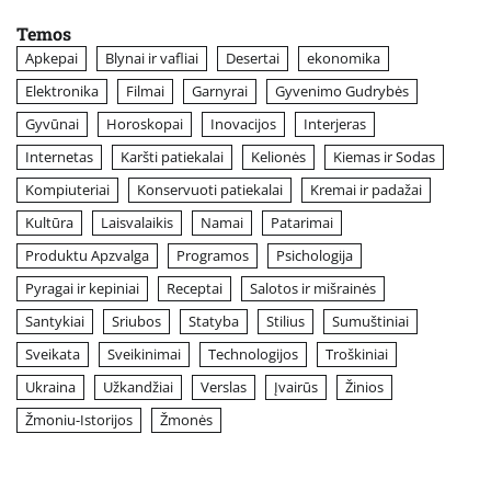
Temos
Apkepai
Blynai ir vafliai
Desertai
ekonomika
Elektronika
Filmai
Garnyrai
Gyvenimo Gudrybės
Gyvūnai
Horoskopai
Inovacijos
Interjeras
Internetas
Karšti patiekalai
Kelionės
Kiemas ir Sodas
Kompiuteriai
Konservuoti patiekalai
Kremai ir padažai
Kultūra
Laisvalaikis
Namai
Patarimai
Produktu Apzvalga
Programos
Psichologija
Pyragai ir kepiniai
Receptai
Salotos ir mišrainės
Santykiai
Sriubos
Statyba
Stilius
Sumuštiniai
Sveikata
Sveikinimai
Technologijos
Troškiniai
Ukraina
Užkandžiai
Verslas
Įvairūs
Žinios
Žmoniu-Istorijos
Žmonės