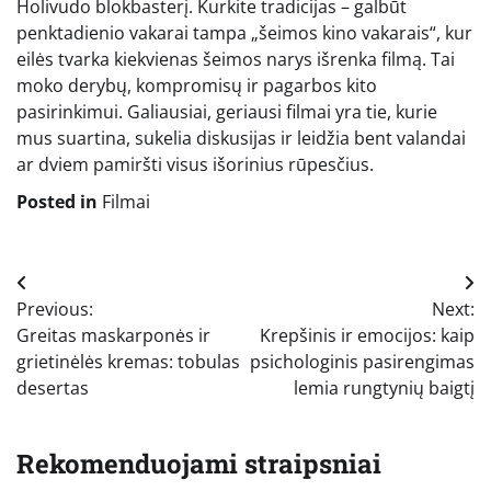
Holivudo blokbasterį. Kurkite tradicijas – galbūt
penktadienio vakarai tampa „šeimos kino vakarais“, kur
eilės tvarka kiekvienas šeimos narys išrenka filmą. Tai
moko derybų, kompromisų ir pagarbos kito
pasirinkimui. Galiausiai, geriausi filmai yra tie, kurie
mus suartina, sukelia diskusijas ir leidžia bent valandai
ar dviem pamiršti visus išorinius rūpesčius.
Posted in
Filmai
Navigacija
Previous:
Next:
tarp
Greitas maskarponės ir
Krepšinis ir emocijos: kaip
įrašų
grietinėlės kremas: tobulas
psichologinis pasirengimas
desertas
lemia rungtynių baigtį
Rekomenduojami straipsniai