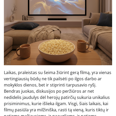
Laikas, praleistas su šeima žiūrint gerą filmą, yra vienas
vertingiausių būdų ne tik pailsėti po ilgos darbo ar
mokyklos dienos, bet ir stiprinti tarpusavio ryšį.
Bendras juokas, diskusijos po peržiūros ar net
nedidelis jaudulys dėl herojų patirčių sukuria unikalius
prisiminimus, kurie išlieka ilgam. Visgi, šiais laikais, kai
filmų pasiūla yra milžiniška, rasti tą vieną, kuris tiktų ir
patiems mažiausiems, ir paaugliams, ir patiems