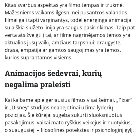
Kitas svarbus aspektas yra filmo tempas ir trukmė.
Mažesniems vaikams ilgesni nei pusantros valandos
filmai gali tapti varginantys, todėl energinga animacija
su aiškia siužeto linija yra saugus pasirinkimas. Taip pat
verta atsižvelgti į tai, ar filme nagrinėjamos temos yra
aktualios jūsų vaikų amžiaus tarpsniui: draugystė,
drąsa, empatija ar gamtos saugojimas yra temos,
kurios suprantamos visiems.
Animacijos šedevrai, kurių
negalima praleisti
Kai kalbame apie geriausius filmus visai šeimai, „Pixar“
ir „Disney“ studijos neabejotinai užima lyderių
pozicijas. Šie kūrėjai sugeba sukurti sluoksniuotus
pasakojimus: vaikai mato ryškius veikėjus ir nuotykius,
o suaugusieji – filosofines potekstes ir psichologinį gylį.