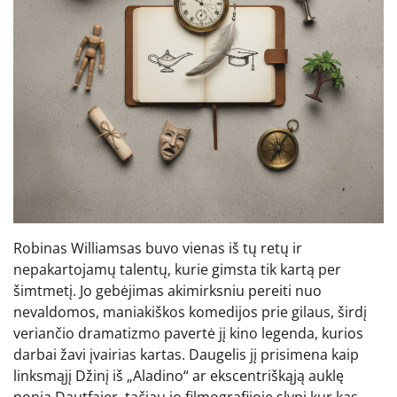
Robinas Williamsas buvo vienas iš tų retų ir
nepakartojamų talentų, kurie gimsta tik kartą per
šimtmetį. Jo gebėjimas akimirksniu pereiti nuo
nevaldomos, maniakiškos komedijos prie gilaus, širdį
veriančio dramatizmo pavertė jį kino legenda, kurios
darbai žavi įvairias kartas. Daugelis jį prisimena kaip
linksmąjį Džinį iš „Aladino“ ar ekscentriškąją auklę
ponią Dautfajer, tačiau jo filmografijoje slypi kur kas