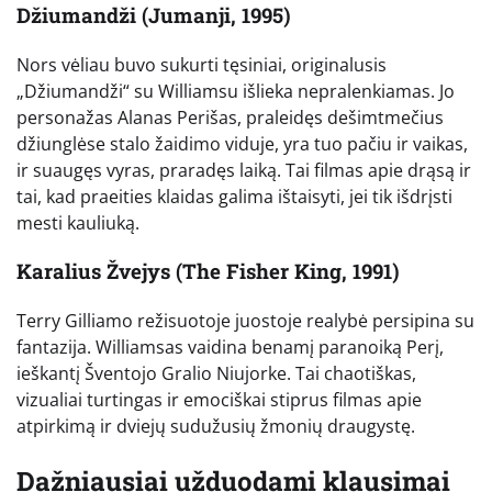
Džiumandži (Jumanji, 1995)
Nors vėliau buvo sukurti tęsiniai, originalusis
„Džiumandži“ su Williamsu išlieka nepralenkiamas. Jo
personažas Alanas Perišas, praleidęs dešimtmečius
džiunglėse stalo žaidimo viduje, yra tuo pačiu ir vaikas,
ir suaugęs vyras, praradęs laiką. Tai filmas apie drąsą ir
tai, kad praeities klaidas galima ištaisyti, jei tik išdrįsti
mesti kauliuką.
Karalius Žvejys (The Fisher King, 1991)
Terry Gilliamo režisuotoje juostoje realybė persipina su
fantazija. Williamsas vaidina benamį paranoiką Perį,
ieškantį Šventojo Gralio Niujorke. Tai chaotiškas,
vizualiai turtingas ir emociškai stiprus filmas apie
atpirkimą ir dviejų sudužusių žmonių draugystę.
Dažniausiai užduodami klausimai