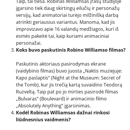
Taip, tai tiesa. Robinas Williamsas įrašų studijoje
įgarsino tiek daug skirtingų eilučių ir personažų
versijų, kad animatoriai turėjo milžinišką darbą
atrinkti geriausius variantus. Manoma, kad jis
improvizavo apie 16 valandų medžiagos, kuri iš
esmės pakeitė tai, kaip kuriami animaciniai
personažai.
Koks buvo paskutinis Robino Williamso filmas?
Paskutinis aktoriaus pasirodymas ekrane
(vaidybinis filmas) buvo juosta „Naktis muziejuje:
Kapo paslaptis“ (Night at the Museum: Secret of
the Tomb), kur jis trečią kartą suvaidino Teodorą
Ruzveltą. Taip pat po jo mirties pasirodė filmas
„Bulvaras“ (Boulevard) ir animacinio filmo
„Absolutely Anything“ įgarsinimas.
Kodėl Robinas Williamsas dažnai rinkosi
liūdnesnius vaidmenis?