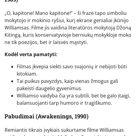
„O, kapitone! Mano kapitone!“ – ši frazė tapo simboliu
mokytojo ir mokinio ryšiui, kurį ekrane genialiai įkūnijo
Williamsas. Filme jis vaidina literatūros mokytoją Džoną
Kitingą, kuris konservatyvioje berniukų mokykloje moko
ne tik poezijos, bet ir laisvės mąstyti.
Kodėl verta pamatyti:
Filmas įkvepia siekti savo svajonių ir nebijoti būti
kitokiam.
Tai puikus pavyzdys, kaip vienas žmogus gali
pakeisti daugelio gyvenimus.
Williamso vaidyba čia yra subtili, bet be galo įtaigi,
balansuojanti tarp humoro ir tragiškumo.
Pabudimai (Awakenings, 1990)
Remiantis tikrais įvykiais sukurtame filme Williamsas