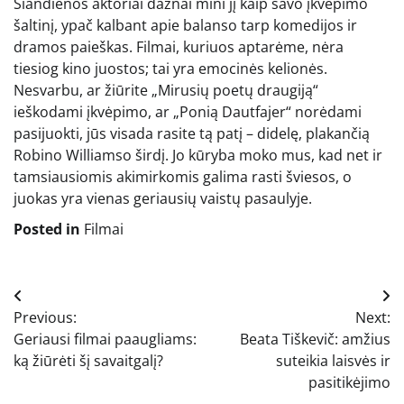
Šiandienos aktoriai dažnai mini jį kaip savo įkvėpimo
šaltinį, ypač kalbant apie balanso tarp komedijos ir
dramos paieškas. Filmai, kuriuos aptarėme, nėra
tiesiog kino juostos; tai yra emocinės kelionės.
Nesvarbu, ar žiūrite „Mirusių poetų draugiją“
ieškodami įkvėpimo, ar „Ponią Dautfajer“ norėdami
pasijuokti, jūs visada rasite tą patį – didelę, plakančią
Robino Williamso širdį. Jo kūryba moko mus, kad net ir
tamsiausiomis akimirkomis galima rasti šviesos, o
juokas yra vienas geriausių vaistų pasaulyje.
Posted in
Filmai
Navigacija
Previous:
Next:
tarp
Geriausi filmai paaugliams:
Beata Tiškevič: amžius
įrašų
ką žiūrėti šį savaitgalį?
suteikia laisvės ir
pasitikėjimo