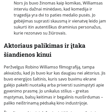
Nors jis buvo žinomas kaip komikas, Williamsas
interviu dažnai minėdavo, kad komedija ir
tragedija yra dvi to paties medalio pusės. Jo
gebėjimas suprasti skausmą ir vienatvę leido jam
sukurti itin autentiškus draminius personažus,
kurie rezonavo su žiūrovais.
Aktoriaus palikimas ir įtaka
šiandienos kinui
Peržvelgus Robino Williamso filmografiją, tampa
akivaizdu, kad jis buvo kur kas daugiau nei aktorius. Jis
buvo energijos šaltinis, kuris savo buvimu ekrane
galėjo pakelti nuotaiką arba priversti susimąstyti apie
gyvenimo prasmę. Jo unikalus stilius – greitas
mąstymas, balsų keitimas ir begalinis nuoširdumas –
paliko neištrinamą pėdsaką kino industrijoje.