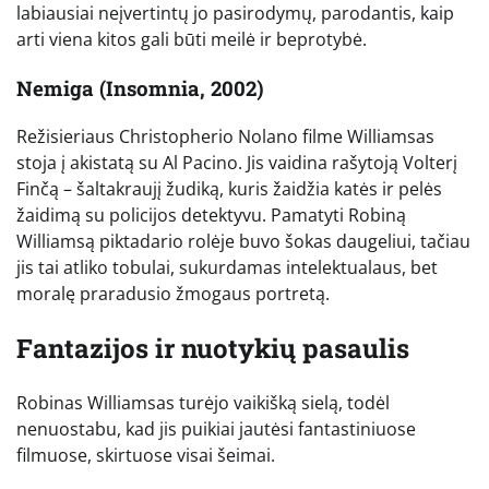
labiausiai neįvertintų jo pasirodymų, parodantis, kaip
arti viena kitos gali būti meilė ir beprotybė.
Nemiga (Insomnia, 2002)
Režisieriaus Christopherio Nolano filme Williamsas
stoja į akistatą su Al Pacino. Jis vaidina rašytoją Volterį
Finčą – šaltakraujį žudiką, kuris žaidžia katės ir pelės
žaidimą su policijos detektyvu. Pamatyti Robiną
Williamsą piktadario rolėje buvo šokas daugeliui, tačiau
jis tai atliko tobulai, sukurdamas intelektualaus, bet
moralę praradusio žmogaus portretą.
Fantazijos ir nuotykių pasaulis
Robinas Williamsas turėjo vaikišką sielą, todėl
nenuostabu, kad jis puikiai jautėsi fantastiniuose
filmuose, skirtuose visai šeimai.