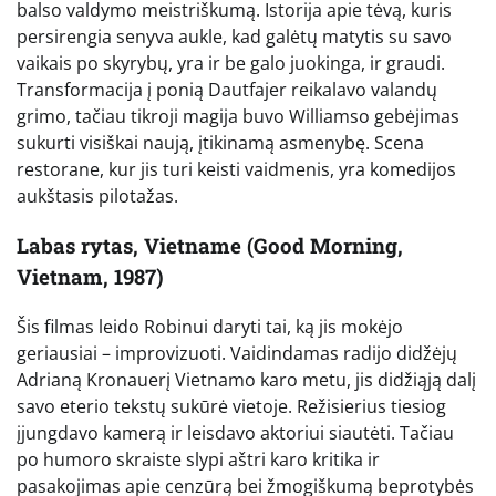
balso valdymo meistriškumą. Istorija apie tėvą, kuris
persirengia senyva aukle, kad galėtų matytis su savo
vaikais po skyrybų, yra ir be galo juokinga, ir graudi.
Transformacija į ponią Dautfajer reikalavo valandų
grimo, tačiau tikroji magija buvo Williamso gebėjimas
sukurti visiškai naują, įtikinamą asmenybę. Scena
restorane, kur jis turi keisti vaidmenis, yra komedijos
aukštasis pilotažas.
Labas rytas, Vietname (Good Morning,
Vietnam, 1987)
Šis filmas leido Robinui daryti tai, ką jis mokėjo
geriausiai – improvizuoti. Vaidindamas radijo didžėjų
Adrianą Kronauerį Vietnamo karo metu, jis didžiąją dalį
savo eterio tekstų sukūrė vietoje. Režisierius tiesiog
įjungdavo kamerą ir leisdavo aktoriui siautėti. Tačiau
po humoro skraiste slypi aštri karo kritika ir
pasakojimas apie cenzūrą bei žmogiškumą beprotybės