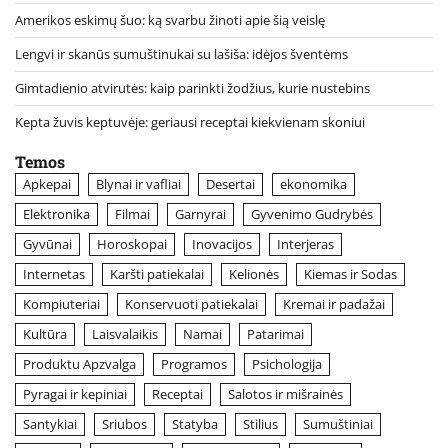
Amerikos eskimų šuo: ką svarbu žinoti apie šią veislę
Lengvi ir skanūs sumuštinukai su lašiša: idėjos šventėms
Gimtadienio atvirutės: kaip parinkti žodžius, kurie nustebins
Kepta žuvis keptuvėje: geriausi receptai kiekvienam skoniui
Temos
Apkepai
Blynai ir vafliai
Desertai
ekonomika
Elektronika
Filmai
Garnyrai
Gyvenimo Gudrybės
Gyvūnai
Horoskopai
Inovacijos
Interjeras
Internetas
Karšti patiekalai
Kelionės
Kiemas ir Sodas
Kompiuteriai
Konservuoti patiekalai
Kremai ir padažai
Kultūra
Laisvalaikis
Namai
Patarimai
Produktu Apzvalga
Programos
Psichologija
Pyragai ir kepiniai
Receptai
Salotos ir mišrainės
Santykiai
Sriubos
Statyba
Stilius
Sumuštiniai