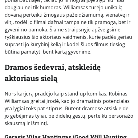
daugiau nei tik humoras. Williamsas turėjo unikalią
dovaną perteikti žmogaus pažeidžiamumą, vienatvę ir
viltį, todėl jo filmai dažnai tampa ne tik pramoga, bet ir
gyvenimo pamoka. Šiame straipsnyje apžvelgsime
ryškiausius šio aktoriaus vaidmenis, kurie padės geriau
suprasti jo kūrybinį kelią ir kodėl šiuos filmus tiesiog
būtina pamatyti bent kartą gyvenime.
Dramos šedevrai, atskleidę
aktoriaus sielą
Nors karjerą pradėjo kaip stand-up komikas, Robinas
Williamsas greitai įrodė, kad jo dramatinis potencialas
yra lygiai toks pat stiprus. Būtent dramose atsiskleidė
jo gebėjimas tyliai, be didelių gestų, perteikti personažo
skausmą ir išmintį.
Gerasis Vilas Hantingas (Good Will Hunting,