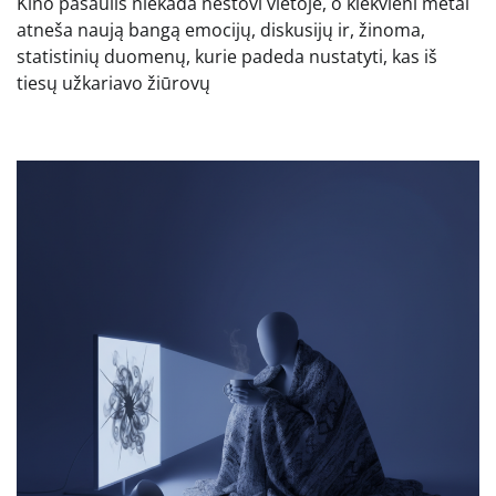
Kino pasaulis niekada nestovi vietoje, o kiekvieni metai
atneša naują bangą emocijų, diskusijų ir, žinoma,
statistinių duomenų, kurie padeda nustatyti, kas iš
tiesų užkariavo žiūrovų