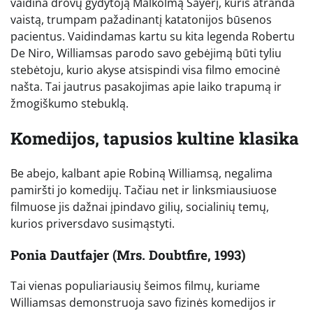
vaidina drovų gydytoją Malkolmą Sayerį, kuris atranda
vaistą, trumpam pažadinantį katatonijos būsenos
pacientus. Vaidindamas kartu su kita legenda Robertu
De Niro, Williamsas parodo savo gebėjimą būti tyliu
stebėtoju, kurio akyse atsispindi visa filmo emocinė
našta. Tai jautrus pasakojimas apie laiko trapumą ir
žmogiškumo stebuklą.
Komedijos, tapusios kultine klasika
Be abejo, kalbant apie Robiną Williamsą, negalima
pamiršti jo komedijų. Tačiau net ir linksmiausiuose
filmuose jis dažnai įpindavo gilių, socialinių temų,
kurios priversdavo susimąstyti.
Ponia Dautfajer (Mrs. Doubtfire, 1993)
Tai vienas populiariausių šeimos filmų, kuriame
Williamsas demonstruoja savo fizinės komedijos ir