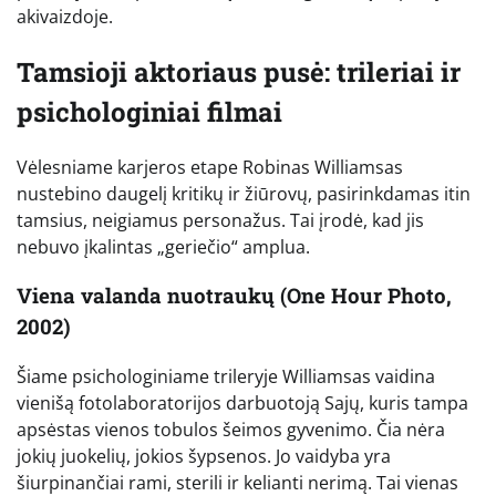
akivaizdoje.
Tamsioji aktoriaus pusė: trileriai ir
psichologiniai filmai
Vėlesniame karjeros etape Robinas Williamsas
nustebino daugelį kritikų ir žiūrovų, pasirinkdamas itin
tamsius, neigiamus personažus. Tai įrodė, kad jis
nebuvo įkalintas „geriečio“ amplua.
Viena valanda nuotraukų (One Hour Photo,
2002)
Šiame psichologiniame trileryje Williamsas vaidina
vienišą fotolaboratorijos darbuotoją Sajų, kuris tampa
apsėstas vienos tobulos šeimos gyvenimo. Čia nėra
jokių juokelių, jokios šypsenos. Jo vaidyba yra
šiurpinančiai rami, sterili ir kelianti nerimą. Tai vienas