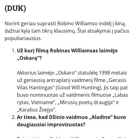
(DUK)
Norint geriau suprasti Robino Williamso indėlį į kiną,
dažnai kyla tam tikrų klausimų. Štai atsakymai į pačius
populiariausius.
Už kurį filmą Robinas Williamsas laimėjo
„Oskarą“?
Aktorius laimėjo „Oskaro“ statulėlę 1998 metais
už geriausią antraplanį vaidmenį filme „Gerasis
Vilas Hantingas“ (Good Will Hunting). Jis taip pat
buvo nominuotas už vaidmenis filmuose „Labas
rytas, Vietname“, „Mirusių poetų draugija“ ir
„Karalius Žvejys“.
Ar tiesa, kad Džinio vaidmuo „Aladine“ buvo
daugiausiai improvizuotas?