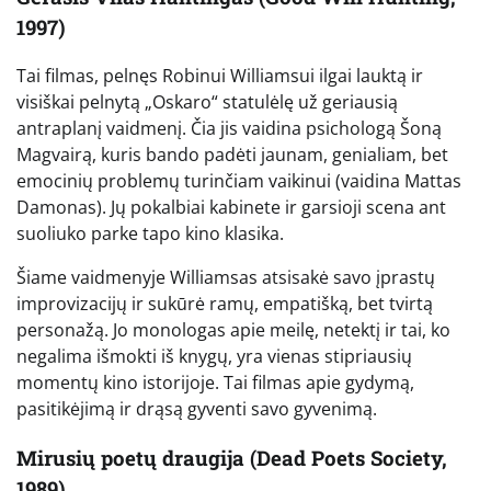
1997)
Tai filmas, pelnęs Robinui Williamsui ilgai lauktą ir
visiškai pelnytą „Oskaro“ statulėlę už geriausią
antraplanį vaidmenį. Čia jis vaidina psichologą Šoną
Magvairą, kuris bando padėti jaunam, genialiam, bet
emocinių problemų turinčiam vaikinui (vaidina Mattas
Damonas). Jų pokalbiai kabinete ir garsioji scena ant
suoliuko parke tapo kino klasika.
Šiame vaidmenyje Williamsas atsisakė savo įprastų
improvizacijų ir sukūrė ramų, empatišką, bet tvirtą
personažą. Jo monologas apie meilę, netektį ir tai, ko
negalima išmokti iš knygų, yra vienas stipriausių
momentų kino istorijoje. Tai filmas apie gydymą,
pasitikėjimą ir drąsą gyventi savo gyvenimą.
Mirusių poetų draugija (Dead Poets Society,
1989)