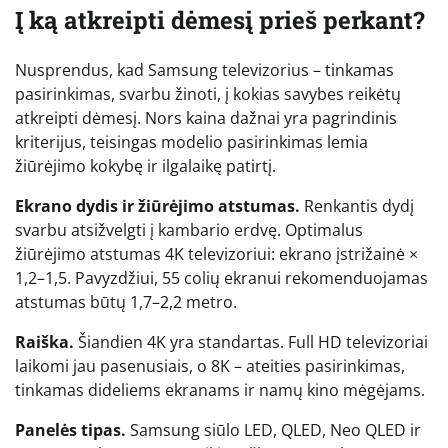
Į ką atkreipti dėmesį prieš perkant?
Nusprendus, kad Samsung televizorius – tinkamas
pasirinkimas, svarbu žinoti, į kokias savybes reikėtų
atkreipti dėmesį. Nors kaina dažnai yra pagrindinis
kriterijus, teisingas modelio pasirinkimas lemia
žiūrėjimo kokybę ir ilgalaikę patirtį.
Ekrano dydis ir žiūrėjimo atstumas.
Renkantis dydį
svarbu atsižvelgti į kambario erdvę. Optimalus
žiūrėjimo atstumas 4K televizoriui: ekrano įstrižainė ×
1,2–1,5. Pavyzdžiui, 55 colių ekranui rekomenduojamas
atstumas būtų 1,7–2,2 metro.
Raiška.
Šiandien 4K yra standartas. Full HD televizoriai
laikomi jau pasenusiais, o 8K – ateities pasirinkimas,
tinkamas dideliems ekranams ir namų kino mėgėjams.
Panelės tipas.
Samsung siūlo LED, QLED, Neo QLED ir