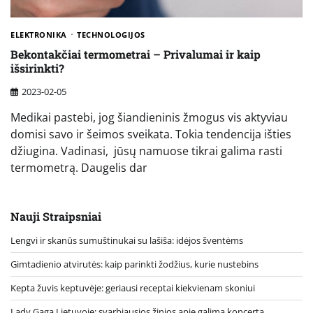
ELEKTRONIKA
TECHNOLOGIJOS
Bekontakčiai termometrai – Privalumai ir kaip
išsirinkti?
2023-02-05
Medikai pastebi, jog šiandieninis žmogus vis aktyviau
domisi savo ir šeimos sveikata. Tokia tendencija išties
džiugina. Vadinasi, jūsų namuose tikrai galima rasti
termometrą. Daugelis dar
Nauji Straipsniai
Lengvi ir skanūs sumuštinukai su lašiša: idėjos šventėms
Gimtadienio atvirutės: kaip parinkti žodžius, kurie nustebins
Kepta žuvis keptuvėje: geriausi receptai kiekvienam skoniui
Lady Gaga Lietuvoje: svarbiausios žinios apie galimą koncertą