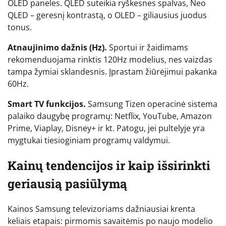
OLED paneles. QLED suteikia ryškesnes spalvas, Neo
QLED – geresnį kontrastą, o OLED – giliausius juodus
tonus.
Atnaujinimo dažnis (Hz).
Sportui ir žaidimams
rekomenduojama rinktis 120Hz modelius, nes vaizdas
tampa žymiai sklandesnis. Įprastam žiūrėjimui pakanka
60Hz.
Smart TV funkcijos.
Samsung Tizen operacinė sistema
palaiko daugybę programų: Netflix, YouTube, Amazon
Prime, Viaplay, Disney+ ir kt. Patogu, jei pultelyje yra
mygtukai tiesioginiam programų valdymui.
Kainų tendencijos ir kaip išsirinkti
geriausią pasiūlymą
Kainos Samsung televizoriams dažniausiai krenta
keliais etapais: pirmomis savaitėmis po naujo modelio