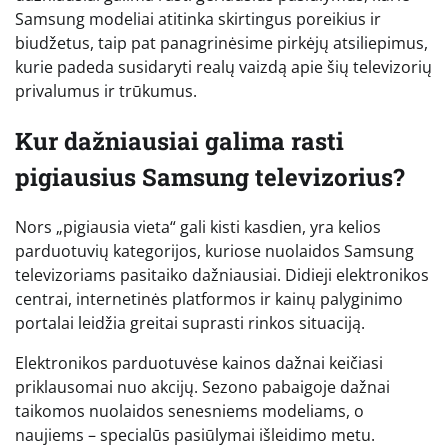
Samsung modeliai atitinka skirtingus poreikius ir
biudžetus, taip pat panagrinėsime pirkėjų atsiliepimus,
kurie padeda susidaryti realų vaizdą apie šių televizorių
privalumus ir trūkumus.
Kur dažniausiai galima rasti
pigiausius Samsung televizorius?
Nors „pigiausia vieta“ gali kisti kasdien, yra kelios
parduotuvių kategorijos, kuriose nuolaidos Samsung
televizoriams pasitaiko dažniausiai. Didieji elektronikos
centrai, internetinės platformos ir kainų palyginimo
portalai leidžia greitai suprasti rinkos situaciją.
Elektronikos parduotuvėse kainos dažnai keičiasi
priklausomai nuo akcijų. Sezono pabaigoje dažnai
taikomos nuolaidos senesniems modeliams, o
naujiems – specialūs pasiūlymai išleidimo metu.