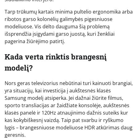
Tarp trūkumų kartais minima pultelio ergonomika arba
ribotos garso kolonėlių galimybės pigesniuose
modeliuose. Vis dėlto dauguma šią problemą
išsprendžia įsigydami garso juostą, kuri ženkliai
pagerina žiūrėjimo patirtį.
Kada verta rinktis brangesnį
modelį?
Nors geras televizorius nebūtinai turi kainuoti brangiai,
yra situacijų, kai investicija į aukštesnės klasės
Samsung modelį atsiperka. Jei dažnai žiūrite filmus,
sporto transliacijas ar žaidžiate konsolėje, aukštesnės
klasės panelė ir 120Hz atnaujinimo dažnis suteiks kur
kas kokybiškesnį vaizdą. Taip pat svarbu ir ryškumo
lygis – brangesniuose modeliuose HDR atkūrimas daug
geresnis.