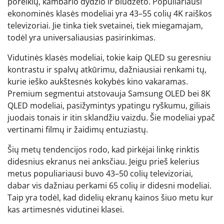
poreikių, kambario dydžio ir biudžeto. Populiariausi
ekonominės klasės modeliai yra 43–55 colių 4K raiškos
televizoriai. Jie tinka tiek svetainei, tiek miegamajam,
todėl yra universaliausias pasirinkimas.
Vidutinės klasės modeliai, tokie kaip QLED su geresniu
kontrastu ir spalvų atkūrimu, dažniausiai renkami tų,
kurie ieško aukštesnės kokybės kino vakaramas.
Premium segmentui atstovauja Samsung OLED bei 8K
QLED modeliai, pasižymintys ypatingu ryškumu, giliais
juodais tonais ir itin sklandžiu vaizdu. Šie modeliai ypač
vertinami filmų ir žaidimų entuziastų.
Šių metų tendencijos rodo, kad pirkėjai linkę rinktis
didesnius ekranus nei anksčiau. Jeigu prieš kelerius
metus populiariausi buvo 43–50 colių televizoriai,
dabar vis dažniau perkami 65 colių ir didesni modeliai.
Taip yra todėl, kad didelių ekranų kainos šiuo metu kur
kas artimesnės vidutinei klasei.