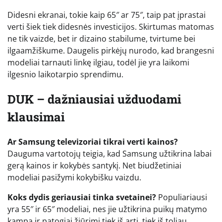
Didesni ekranai, tokie kaip 65″ ar 75″, taip pat įprastai
verti šiek tiek didesnės investicijos. Skirtumas matomas
ne tik vaizde, bet ir dizaino stabilume, tvirtume bei
ilgaamžiškume. Daugelis pirkėjų nurodo, kad brangesni
modeliai tarnauti linkę ilgiau, todėl jie yra laikomi
ilgesnio laikotarpio sprendimu.
DUK – dažniausiai užduodami
klausimai
Ar Samsung televizoriai tikrai verti kainos?
Dauguma vartotojų teigia, kad Samsung užtikrina labai
gerą kainos ir kokybės santykį. Net biudžetiniai
modeliai pasižymi kokybišku vaizdu.
Koks dydis geriausiai tinka svetainei?
Populiariausi
yra 55″ ir 65″ modeliai, nes jie užtikrina puikų matymo
kampą ir patogiai žiūrimi tiek iš arti, tiek iš toliau.