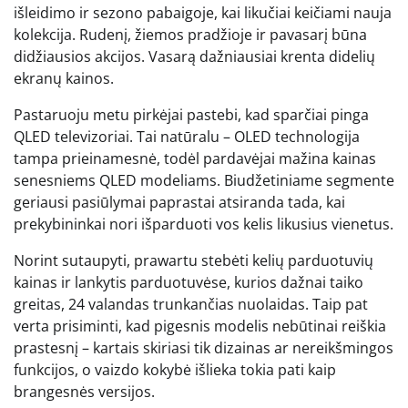
išleidimo ir sezono pabaigoje, kai likučiai keičiami nauja
kolekcija. Rudenį, žiemos pradžioje ir pavasarį būna
didžiausios akcijos. Vasarą dažniausiai krenta didelių
ekranų kainos.
Pastaruoju metu pirkėjai pastebi, kad sparčiai pinga
QLED televizoriai. Tai natūralu – OLED technologija
tampa prieinamesnė, todėl pardavėjai mažina kainas
senesniems QLED modeliams. Biudžetiniame segmente
geriausi pasiūlymai paprastai atsiranda tada, kai
prekybininkai nori išparduoti vos kelis likusius vienetus.
Norint sutaupyti, prawartu stebėti kelių parduotuvių
kainas ir lankytis parduotuvėse, kurios dažnai taiko
greitas, 24 valandas trunkančias nuolaidas. Taip pat
verta prisiminti, kad pigesnis modelis nebūtinai reiškia
prastesnį – kartais skiriasi tik dizainas ar nereikšmingos
funkcijos, o vaizdo kokybė išlieka tokia pati kaip
brangesnės versijos.