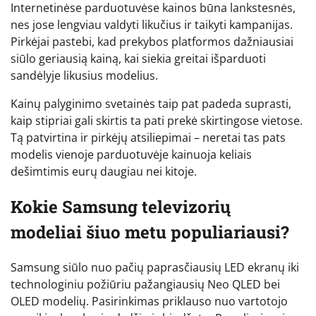
Internetinėse parduotuvėse kainos būna lankstesnės,
nes jose lengviau valdyti likučius ir taikyti kampanijas.
Pirkėjai pastebi, kad prekybos platformos dažniausiai
siūlo geriausią kainą, kai siekia greitai išparduoti
sandėlyje likusius modelius.
Kainų palyginimo svetainės taip pat padeda suprasti,
kaip stipriai gali skirtis ta pati prekė skirtingose vietose.
Tą patvirtina ir pirkėjų atsiliepimai – neretai tas pats
modelis vienoje parduotuvėje kainuoja keliais
dešimtimis eurų daugiau nei kitoje.
Kokie Samsung televizorių
modeliai šiuo metu populiariausi?
Samsung siūlo nuo pačių paprasčiausių LED ekranų iki
technologiniu požiūriu pažangiausių Neo QLED bei
OLED modelių. Pasirinkimas priklauso nuo vartotojo