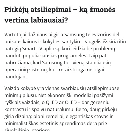
Pirkėjų atsiliepimai – ką žmonės
vertina labiausiai?
Vartotojai dažniausiai giria Samsung televizorius dėl
puikaus kainos ir kokybės santykio. Daugelis išskiria itin
patogią Smart TV aplinką, kuri leidžia be problemų
naudoti populiariausias programėles. Taip pat
pabrėžiama, kad Samsung turi vieną stabiliausių
operacinių sistemų, kuri retai stringa net ilgai
naudojant.
Vaizdo kokybė yra vienas svarbiausių atsiliepimuose
minimų pliusų. Net ekonomiški modeliai pasižymi
ryškiais vaizdais, o QLED ar OLED – dar geresniu
kontrastu ir spalvų natūralumu. Be to, daug pirkėjų
giria dizainą: ploni rėmeliai, elegantiškas stovas ir
minimalistiškas estetinis sprendimas dera prie
šiuolaikinio interjero.