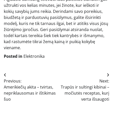
užtrukti vos kelias minutes, jei žinote, kur ieškoti ir
kokių savybių jums reikia. Derindami savo poreikius,
biudžetą ir parduotuvių pasiūlymus, galite išsirinkti
modelį, kuris ne tik tarnaus ilgai, bet ir atitiks visus jūsų
žiūrėjimo įpročius. Geri pasiūlymai atsiranda nuolat,
todėl kartais tereikia šiek tiek kantrybės ir išmanymo,
kad rastumėte tikrai žemą kainą ir puikią kokybę
viename.
Posted in
Elektronika
Navigacija
Previous:
Next:
tarp
Amerikiečių akita – tvirtas,
Trapūs ir sultingi kibinai –
įrašų
nepriklausomas ir ištikimas
močiutės receptas, kurį
šuo
verta išsaugoti