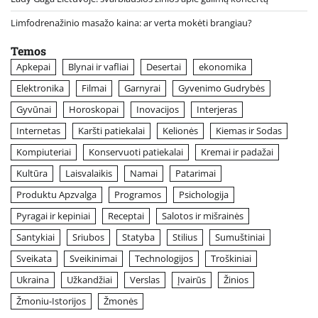
Limfodrenažinio masažo kaina: ar verta mokėti brangiau?
Temos
Apkepai
Blynai ir vafliai
Desertai
ekonomika
Elektronika
Filmai
Garnyrai
Gyvenimo Gudrybės
Gyvūnai
Horoskopai
Inovacijos
Interjeras
Internetas
Karšti patiekalai
Kelionės
Kiemas ir Sodas
Kompiuteriai
Konservuoti patiekalai
Kremai ir padažai
Kultūra
Laisvalaikis
Namai
Patarimai
Produktu Apzvalga
Programos
Psichologija
Pyragai ir kepiniai
Receptai
Salotos ir mišrainės
Santykiai
Sriubos
Statyba
Stilius
Sumuštiniai
Sveikata
Sveikinimai
Technologijos
Troškiniai
Ukraina
Užkandžiai
Verslas
Įvairūs
Žinios
Žmoniu-Istorijos
Žmonės