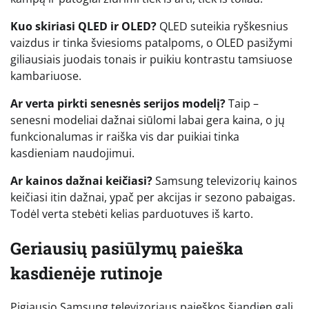
Kuo skiriasi QLED ir OLED?
QLED suteikia ryškesnius
vaizdus ir tinka šviesioms patalpoms, o OLED pasižymi
giliausiais juodais tonais ir puikiu kontrastu tamsiuose
kambariuose.
Ar verta pirkti senesnės serijos modelį?
Taip –
senesni modeliai dažnai siūlomi labai gera kaina, o jų
funkcionalumas ir raiška vis dar puikiai tinka
kasdieniam naudojimui.
Ar kainos dažnai keičiasi?
Samsung televizorių kainos
keičiasi itin dažnai, ypač per akcijas ir sezono pabaigas.
Todėl verta stebėti kelias parduotuves iš karto.
Geriausių pasiūlymų paieška
kasdienėje rutinoje
Pigiausio Samsung televizoriaus paieškos šiandien gali