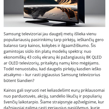
Samsung televizoriai jau daugelį metų išlieka vienu
populiariausių pasirinkimų tarp pirkėjų, ieškančių gero
balanso tarp kainos, kokybės ir ilgaamžiškumo. Šis
gamintojas siūlo itin platų modelių spektrą: nuo
ekonomiškų 43 colių ekranų iki pažangiausių 8K QLED
ar OLED televizorių, pritaikytų namų kino mėgėjams.
Todėl nenuostabu, kad daugelis pirkėjų kasdien ieško
atsakymo – kur rasti pigiausius Samsung televizorius
būtent šiandien?
Kainos gali svyruoti net keliasdešimt eurų priklausomai
nuo parduotuvės, akcijų, sandėlio likučių ir populiarių
švenčių laikotarpio. Šiame straipsnyje apžvelgsime, kur
dažniausiai galima rasti geriausius pasiūlymus, kurie