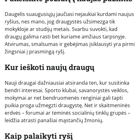
Daugelis suaugusiųjų jaučiasi nejaukiai kurdami naujus
ryšius, nes mano, jog draugystės užsimezga tik
mokykloje ar studijų metais. Svarbu suvokti, kad
draugų galima rasti bet kuriame amžiaus tarpsnyje.
Atvirumas, smalsumas ir gebėjimas įsiklausyti yra pirmi
žingsniai į prasmingą ryšį.
Kur ieškoti naujų draugų
Nauji draugai dažniausiai atsiranda ten, kur susitinka
bendri interesai. Sporto klubai, savanorystės veiklos,
mokymai ar net bendruomenės renginiai gali tapti
puikia proga užmegzti draugystę. Net ir skaitmeninės
erdvės – forumai ar teminės socialinių tinklų grupės –
leidžia atrasti panašiai mąstančių žmonių.
Kaip palaikyti ryšį