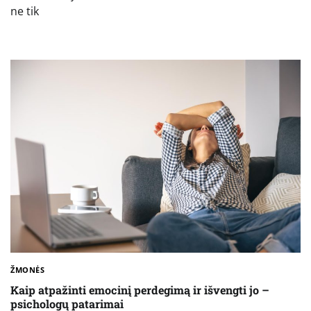
ne tik
ŽMONĖS
Kaip atpažinti emocinį perdegimą ir išvengti jo –
psichologų patarimai