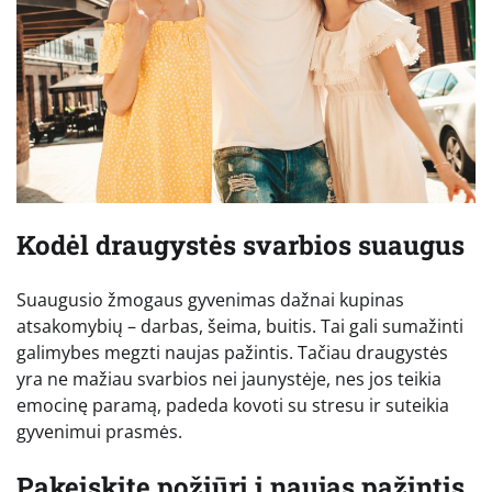
Kodėl draugystės svarbios suaugus
Suaugusio žmogaus gyvenimas dažnai kupinas
atsakomybių – darbas, šeima, buitis. Tai gali sumažinti
galimybes megzti naujas pažintis. Tačiau draugystės
yra ne mažiau svarbios nei jaunystėje, nes jos teikia
emocinę paramą, padeda kovoti su stresu ir suteikia
gyvenimui prasmės.
Pakeiskite požiūrį į naujas pažintis