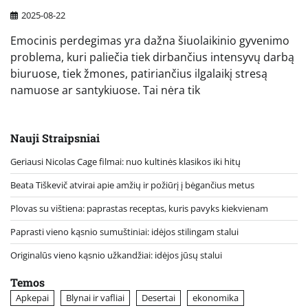
2025-08-22
Emocinis perdegimas yra dažna šiuolaikinio gyvenimo
problema, kuri paliečia tiek dirbančius intensyvų darbą
biuruose, tiek žmones, patiriančius ilgalaikį stresą
namuose ar santykiuose. Tai nėra tik
Nauji Straipsniai
Geriausi Nicolas Cage filmai: nuo kultinės klasikos iki hitų
Beata Tiškevič atvirai apie amžių ir požiūrį į bėgančius metus
Plovas su vištiena: paprastas receptas, kuris pavyks kiekvienam
Paprasti vieno kąsnio sumuštiniai: idėjos stilingam stalui
Originalūs vieno kąsnio užkandžiai: idėjos jūsų stalui
Temos
Apkepai
Blynai ir vafliai
Desertai
ekonomika