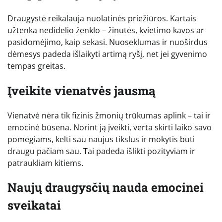
Draugystė reikalauja nuolatinės priežiūros. Kartais
užtenka nedidelio ženklo – žinutės, kvietimo kavos ar
pasidomėjimo, kaip sekasi. Nuoseklumas ir nuoširdus
dėmesys padeda išlaikyti artimą ryšį, net jei gyvenimo
tempas greitas.
Įveikite vienatvės jausmą
Vienatvė nėra tik fizinis žmonių trūkumas aplink – tai ir
emocinė būsena. Norint ją įveikti, verta skirti laiko savo
pomėgiams, kelti sau naujus tikslus ir mokytis būti
draugu pačiam sau. Tai padeda išlikti pozityviam ir
patraukliam kitiems.
Naujų draugysčių nauda emocinei
sveikatai