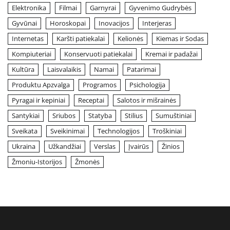
Elektronika
Filmai
Garnyrai
Gyvenimo Gudrybės
Gyvūnai
Horoskopai
Inovacijos
Interjeras
Internetas
Karšti patiekalai
Kelionės
Kiemas ir Sodas
Kompiuteriai
Konservuoti patiekalai
Kremai ir padažai
Kultūra
Laisvalaikis
Namai
Patarimai
Produktu Apzvalga
Programos
Psichologija
Pyragai ir kepiniai
Receptai
Salotos ir mišrainės
Santykiai
Sriubos
Statyba
Stilius
Sumuštiniai
Sveikata
Sveikinimai
Technologijos
Troškiniai
Ukraina
Užkandžiai
Verslas
Įvairūs
Žinios
Žmoniu-Istorijos
Žmonės