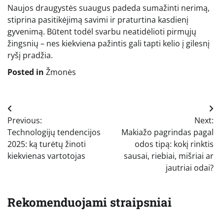
Naujos draugystės suaugus padeda sumažinti nerimą,
stiprina pasitikėjimą savimi ir praturtina kasdienį
gyvenimą. Būtent todėl svarbu neatidėlioti pirmųjų
žingsnių – nes kiekviena pažintis gali tapti kelio į gilesnį
ryšį pradžia.
Posted in
Žmonės
Navigacija
Previous:
Next:
tarp
Technologijų tendencijos
Makiažo pagrindas pagal
įrašų
2025: ką turėtų žinoti
odos tipą: kokį rinktis
kiekvienas vartotojas
sausai, riebiai, mišriai ar
jautriai odai?
Rekomenduojami straipsniai