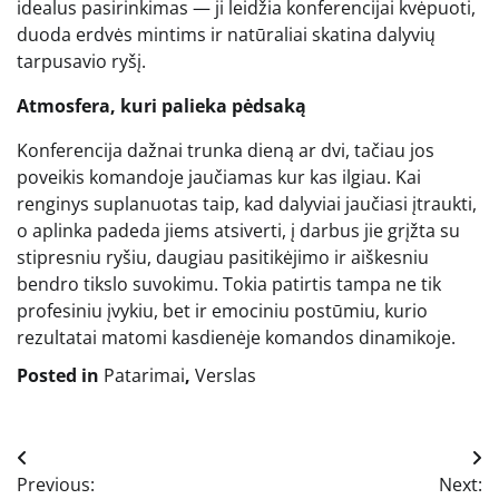
idealus pasirinkimas — ji leidžia konferencijai kvėpuoti,
duoda erdvės mintims ir natūraliai skatina dalyvių
tarpusavio ryšį.
Atmosfera, kuri palieka pėdsaką
Konferencija dažnai trunka dieną ar dvi, tačiau jos
poveikis komandoje jaučiamas kur kas ilgiau. Kai
renginys suplanuotas taip, kad dalyviai jaučiasi įtraukti,
o aplinka padeda jiems atsiverti, į darbus jie grįžta su
stipresniu ryšiu, daugiau pasitikėjimo ir aiškesniu
bendro tikslo suvokimu. Tokia patirtis tampa ne tik
profesiniu įvykiu, bet ir emociniu postūmiu, kurio
rezultatai matomi kasdienėje komandos dinamikoje.
Posted in
Patarimai
,
Verslas
Navigacija
Previous:
Next: