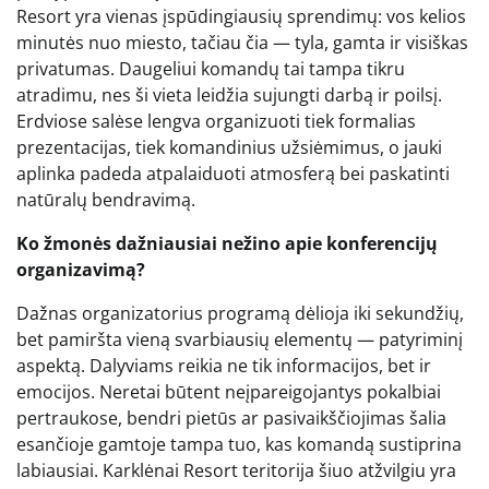
Resort yra vienas įspūdingiausių sprendimų: vos kelios
minutės nuo miesto, tačiau čia — tyla, gamta ir visiškas
privatumas. Daugeliui komandų tai tampa tikru
atradimu, nes ši vieta leidžia sujungti darbą ir poilsį.
Erdviose salėse lengva organizuoti tiek formalias
prezentacijas, tiek komandinius užsiėmimus, o jauki
aplinka padeda atpalaiduoti atmosferą bei paskatinti
natūralų bendravimą.
Ko žmonės dažniausiai nežino apie konferencijų
organizavimą?
Dažnas organizatorius programą dėlioja iki sekundžių,
bet pamiršta vieną svarbiausių elementų — patyriminį
aspektą. Dalyviams reikia ne tik informacijos, bet ir
emocijos. Neretai būtent neįpareigojantys pokalbiai
pertraukose, bendri pietūs ar pasivaikščiojimas šalia
esančioje gamtoje tampa tuo, kas komandą sustiprina
labiausiai. Karklėnai Resort teritorija šiuo atžvilgiu yra