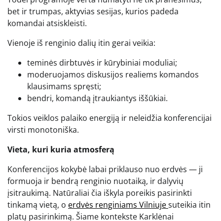
bet ir trumpas, aktyvias sesijas, kurios padeda
komandai atsiskleisti.
Vienoje iš renginio dalių itin gerai veikia:
teminės dirbtuvės ir kūrybiniai moduliai;
moderuojamos diskusijos realiems komandos
klausimams spręsti;
bendri, komandą įtraukiantys iššūkiai.
Tokios veiklos palaiko energiją ir neleidžia konferencijai
virsti monotoniška.
Vieta, kuri kuria atmosferą
Konferencijos kokybė labai priklauso nuo erdvės — ji
formuoja ir bendrą renginio nuotaiką, ir dalyvių
įsitraukimą. Natūraliai čia iškyla poreikis pasirinkti
tinkamą vietą, o
erdvės renginiams Vilniuje
suteikia itin
platų pasirinkimą. Šiame kontekste Karklėnai