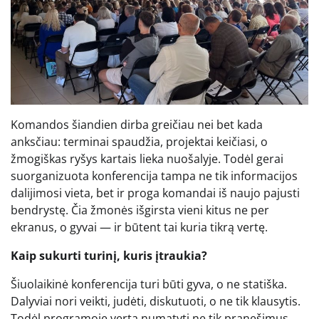
Komandos šiandien dirba greičiau nei bet kada
anksčiau: terminai spaudžia, projektai keičiasi, o
žmogiškas ryšys kartais lieka nuošalyje. Todėl gerai
suorganizuota konferencija tampa ne tik informacijos
dalijimosi vieta, bet ir proga komandai iš naujo pajusti
bendrystę. Čia žmonės išgirsta vieni kitus ne per
ekranus, o gyvai — ir būtent tai kuria tikrą vertę.
Kaip sukurti turinį, kuris įtraukia?
Šiuolaikinė konferencija turi būti gyva, o ne statiška.
Dalyviai nori veikti, judėti, diskutuoti, o ne tik klausytis.
Todėl programoje verta numatyti ne tik pranešimus,