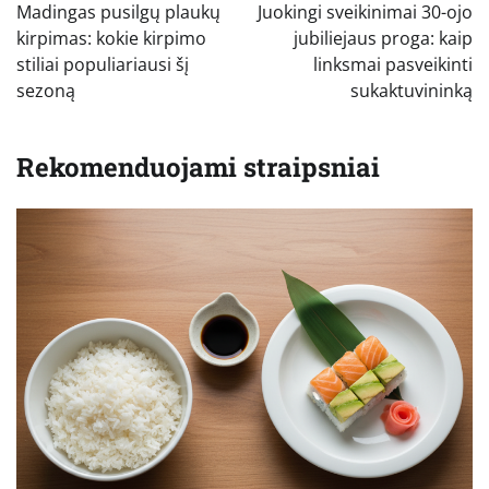
tarp
Madingas pusilgų plaukų
Juokingi sveikinimai 30-ojo
įrašų
kirpimas: kokie kirpimo
jubiliejaus proga: kaip
stiliai populiariausi šį
linksmai pasveikinti
sezoną
sukaktuvininką
Rekomenduojami straipsniai