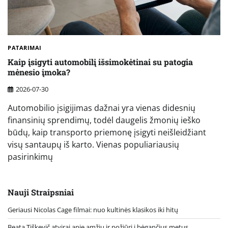
PATARIMAI
Kaip įsigyti automobilį išsimokėtinai su patogia
mėnesio įmoka?
2026-07-30
Automobilio įsigijimas dažnai yra vienas didesnių
finansinių sprendimų, todėl daugelis žmonių ieško
būdų, kaip transporto priemonę įsigyti neišleidžiant
visų santaupų iš karto. Vienas populiariausių
pasirinkimų
Nauji Straipsniai
Geriausi Nicolas Cage filmai: nuo kultinės klasikos iki hitų
Beata Tiškevič atvirai apie amžių ir požiūrį į bėgančius metus