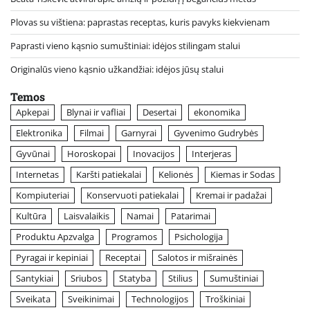
Plovas su vištiena: paprastas receptas, kuris pavyks kiekvienam
Paprasti vieno kąsnio sumuštiniai: idėjos stilingam stalui
Originalūs vieno kąsnio užkandžiai: idėjos jūsų stalui
Temos
Apkepai
Blynai ir vafliai
Desertai
ekonomika
Elektronika
Filmai
Garnyrai
Gyvenimo Gudrybės
Gyvūnai
Horoskopai
Inovacijos
Interjeras
Internetas
Karšti patiekalai
Kelionės
Kiemas ir Sodas
Kompiuteriai
Konservuoti patiekalai
Kremai ir padažai
Kultūra
Laisvalaikis
Namai
Patarimai
Produktu Apzvalga
Programos
Psichologija
Pyragai ir kepiniai
Receptai
Salotos ir mišrainės
Santykiai
Sriubos
Statyba
Stilius
Sumuštiniai
Sveikata
Sveikinimai
Technologijos
Troškiniai