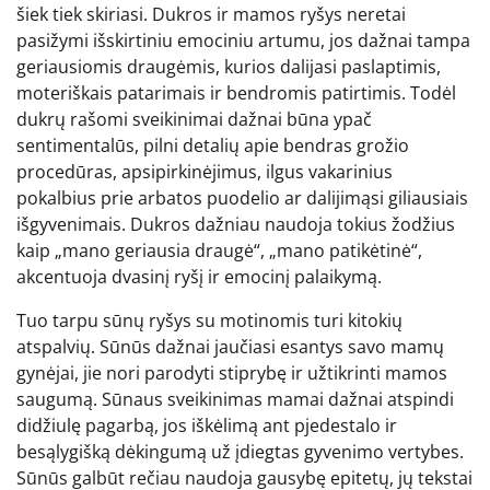
šiek tiek skiriasi. Dukros ir mamos ryšys neretai
pasižymi išskirtiniu emociniu artumu, jos dažnai tampa
geriausiomis draugėmis, kurios dalijasi paslaptimis,
moteriškais patarimais ir bendromis patirtimis. Todėl
dukrų rašomi sveikinimai dažnai būna ypač
sentimentalūs, pilni detalių apie bendras grožio
procedūras, apsipirkinėjimus, ilgus vakarinius
pokalbius prie arbatos puodelio ar dalijimąsi giliausiais
išgyvenimais. Dukros dažniau naudoja tokius žodžius
kaip „mano geriausia draugė“, „mano patikėtinė“,
akcentuoja dvasinį ryšį ir emocinį palaikymą.
Tuo tarpu sūnų ryšys su motinomis turi kitokių
atspalvių. Sūnūs dažnai jaučiasi esantys savo mamų
gynėjai, jie nori parodyti stiprybę ir užtikrinti mamos
saugumą. Sūnaus sveikinimas mamai dažnai atspindi
didžiulę pagarbą, jos iškėlimą ant pjedestalo ir
besąlygišką dėkingumą už įdiegtas gyvenimo vertybes.
Sūnūs galbūt rečiau naudoja gausybę epitetų, jų tekstai