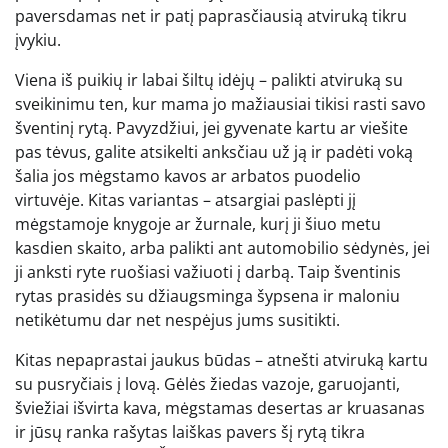
paversdamas net ir patį paprasčiausią atviruką tikru
įvykiu.
Viena iš puikių ir labai šiltų idėjų – palikti atviruką su
sveikinimu ten, kur mama jo mažiausiai tikisi rasti savo
šventinį rytą. Pavyzdžiui, jei gyvenate kartu ar viešite
pas tėvus, galite atsikelti anksčiau už ją ir padėti voką
šalia jos mėgstamo kavos ar arbatos puodelio
virtuvėje. Kitas variantas – atsargiai paslėpti jį
mėgstamoje knygoje ar žurnale, kurį ji šiuo metu
kasdien skaito, arba palikti ant automobilio sėdynės, jei
ji anksti ryte ruošiasi važiuoti į darbą. Taip šventinis
rytas prasidės su džiaugsminga šypsena ir maloniu
netikėtumu dar net nespėjus jums susitikti.
Kitas nepaprastai jaukus būdas – atnešti atviruką kartu
su pusryčiais į lovą. Gėlės žiedas vazoje, garuojanti,
šviežiai išvirta kava, mėgstamas desertas ar kruasanas
ir jūsų ranka rašytas laiškas pavers šį rytą tikra