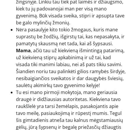
žingsnyje. Linkiu tau tiek pat laimės ir džiaugsmo,
kiek tu jų padovanojai man per visą mano
gyvenimą. Būk visada sveika, stipri ir apsupta tave
be galo mylinčių žmonių.
Nėra pasaulyje kito tokio žmogaus, kuris mane
suprastų be žodžių, išgirstų tai, kas nepasakyta, ir
pamatytų skausmą net tada, kai aš šypsausi.
Mama
, ačiū tau už kiekvieną išmintingą patarimą,
už kiekvieną stiprų apkabinimą ir už tai, kad
visada tiki manimi labiau, nei aš pats tikiu savimi.
Šiandien noriu tau palinkėti gilios ramybės širdyje,
nesibaigiančios sveikatos ir dar daugybės šviesių,
saulėtų akimirkų tavo gyvenimo kelyje!
Tu esi mano pirmoji mokytoja, mano geriausia
draugė ir didžiausias autoritetas. Kiekviena tavo
raukšlelė yra tarsi žemėlapis, pasakojantis apie
tavo meilę, pasiaukojimą ir rūpestį mumis. Tegul
šis gimtadienis atneša tau kalnus mėgstamiausių
gėlių, jūrą šypsenų ir begalę priežasčių džiaugtis