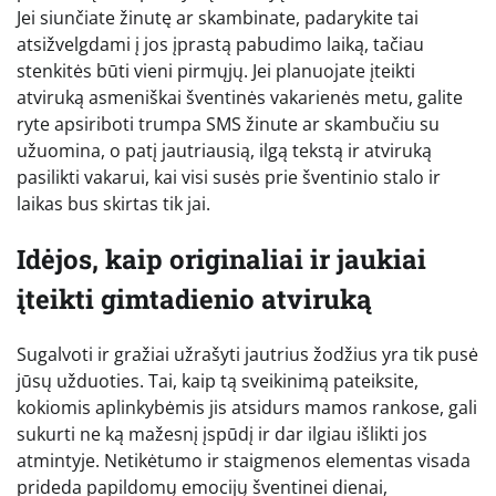
Jei siunčiate žinutę ar skambinate, padarykite tai
atsižvelgdami į jos įprastą pabudimo laiką, tačiau
stenkitės būti vieni pirmųjų. Jei planuojate įteikti
atviruką asmeniškai šventinės vakarienės metu, galite
ryte apsiriboti trumpa SMS žinute ar skambučiu su
užuomina, o patį jautriausią, ilgą tekstą ir atviruką
pasilikti vakarui, kai visi susės prie šventinio stalo ir
laikas bus skirtas tik jai.
Idėjos, kaip originaliai ir jaukiai
įteikti gimtadienio atviruką
Sugalvoti ir gražiai užrašyti jautrius žodžius yra tik pusė
jūsų užduoties. Tai, kaip tą sveikinimą pateiksite,
kokiomis aplinkybėmis jis atsidurs mamos rankose, gali
sukurti ne ką mažesnį įspūdį ir dar ilgiau išlikti jos
atmintyje. Netikėtumo ir staigmenos elementas visada
prideda papildomų emocijų šventinei dienai,