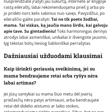
nusprendžiate įrašyti jau sukurtą, internete ar knygoje
rastą eilėraštį, labai rekomenduojama prieš jį arba po
jo pridėti nors kelis sakinius nuo savęs. Pavyzdžiui, po
eilėraščio galite parašyti:
Tai ne tik poeto žodžiai,
mama. Tai viskas, ką jaučia mano širdis, kai galvoju
apie tave. Su gimtadieniu!
Toks harmoningas derinys
atrodys labai asmeniškai, unikaliai ir išvengsite jausmo,
lyg tekstas būtų tiesiog šabloniškai perrašytas.
Dažniausiai užduodami klausimai
Kaip išrinkti geriausią sveikinimą, jei su
mama bendraujame retai arba ryšys nėra
labai artimas?
Jei jūsų santykiai su mama šiuo metu dėl įvairių
priežasčių nėra patys artimiausi, arba bendraujate
retai dėl didelio atstumo ar laiko stokos,
rekomenduojama rinktis pagarbius, šiltus, bet ne per