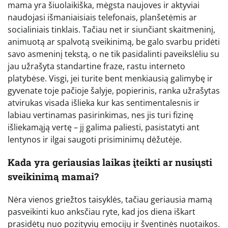
mama yra šiuolaikiška, mėgsta naujoves ir aktyviai
naudojasi išmaniaisiais telefonais, planšetėmis ar
socialiniais tinklais. Tačiau net ir siunčiant skaitmeninį,
animuotą ar spalvotą sveikinimą, be galo svarbu pridėti
savo asmeninį tekstą, o ne tik pasidalinti paveikslėliu su
jau užrašyta standartine fraze, rastu interneto
platybėse. Visgi, jei turite bent menkiausią galimybę ir
gyvenate toje pačioje šalyje, popierinis, ranka užrašytas
atvirukas visada išlieka kur kas sentimentalesnis ir
labiau vertinamas pasirinkimas, nes jis turi fizinę
išliekamąją vertę – jį galima paliesti, pasistatyti ant
lentynos ir ilgai saugoti prisiminimų dėžutėje.
Kada yra geriausias laikas įteikti ar nusiųsti
sveikinimą mamai?
Nėra vienos griežtos taisyklės, tačiau geriausia mamą
pasveikinti kuo anksčiau ryte, kad jos diena iškart
prasidėtų nuo pozityvių emocijų ir šventinės nuotaikos.