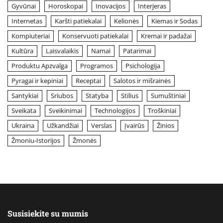
Gyvūnai
Horoskopai
Inovacijos
Interjeras
Internetas
Karšti patiekalai
Kelionės
Kiemas ir Sodas
Kompiuteriai
Konservuoti patiekalai
Kremai ir padažai
Kultūra
Laisvalaikis
Namai
Patarimai
Produktu Apzvalga
Programos
Psichologija
Pyragai ir kepiniai
Receptai
Salotos ir mišrainės
Santykiai
Sriubos
Statyba
Stilius
Sumuštiniai
Sveikata
Sveikinimai
Technologijos
Troškiniai
Ukraina
Užkandžiai
Verslas
Įvairūs
Žinios
Žmoniu-Istorijos
Žmonės
Susisiekite su mumis