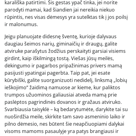
karališka patirtimi. Šis gestas ypač tinka, jei norite
parodyti mamai, kad šiandien jai nereikia niekuo
rūpintis, nes visas dėmesys yra sutelktas tik į jos poilsį
ir malonumus.
Jeigu planuojate didesnę šventę, kurioje dalyvaus
daugiau šeimos narių, giminaičių ir draugų, galite
atviruke parašytus žodžius perskaityti garsiai visiems
girdint, kaip iškilmingą tostą. Viešas jūsų meilės,
dėkingumo ir pagarbos pripažinimas privers mamą
pasijusti ypatingai pagerbta. Taip pat, jei esate
kūrybiški, galite suorganizuoti nedidelį, linksmą „lobių
ieškojimo“ žaidimą namuose ar kieme, kur paliktos
trumpos užuominos galiausiai atveda mamą prie
paslėptos pagrindinės dovanos ir gražaus atviruko.
Svarbiausia taisyklė – ką bedarytumėte, darykite tai su
nuoširdžia meile, skirkite tam savo asmeninio laiko ir
pilno dėmesio, nes būtent šie neapčiuopiami dalykai
visoms mamoms pasaulyje yra patys brangiausi ir