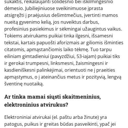
sukaktis, reikalaujanti solidesnio bei iškilmingesnio
dėmesio. Jubiliejiniuose sveikinimuose įprasta
atsigręžti į praėjusius dešimtmečius, įvertinti mamos
nueitą gyvenimo kelią, jos nuveiktus darbus,
profesinius pasiekimus ir sėkmingai užaugintus vaikus.
Tokiems atvirukams puikiai tinka ilgesni, išsamesni
tekstai, kartais papuošti aforizmais ar giliomis išminties
citatomis, apmąstančiomis laiko tėkmę. Tuo tarpu
eiliniam gimtadieniui (pavyzdžiui, 53-iajam) puikiai tiks
ir gerokai trumpesni, linksmesni, žaismingesni ir
kasdieniškesni palinkėjimai, orientuoti ne į praeities
apmąstymus, o į ateinančius metus ir pozityvią, lengvą
šventinę nuotaiką.
Ar tinka mamai siųsti skaitmeninius,
elektroninius atvirukus?
Elektroniniai atvirukai (el. paštu arba žinute) yra
patogus, puikus ir greitas būdas pasveikinti, ypač jei