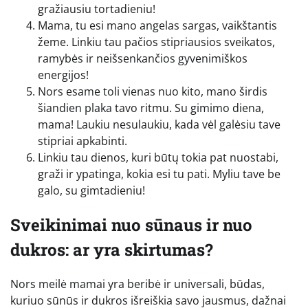
gražiausiu tortadieniu!
Mama, tu esi mano angelas sargas, vaikštantis
žeme. Linkiu tau pačios stipriausios sveikatos,
ramybės ir neišsenkančios gyvenimiškos
energijos!
Nors esame toli vienas nuo kito, mano širdis
šiandien plaka tavo ritmu. Su gimimo diena,
mama! Laukiu nesulaukiu, kada vėl galėsiu tave
stipriai apkabinti.
Linkiu tau dienos, kuri būtų tokia pat nuostabi,
graži ir ypatinga, kokia esi tu pati. Myliu tave be
galo, su gimtadieniu!
Sveikinimai nuo sūnaus ir nuo
dukros: ar yra skirtumas?
Nors meilė mamai yra beribė ir universali, būdas,
kuriuo sūnūs ir dukros išreiškia savo jausmus, dažnai