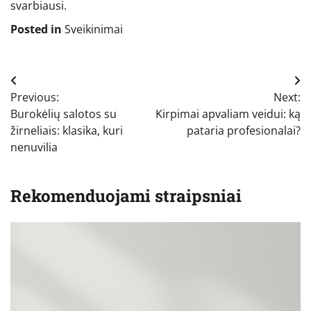
svarbiausi.
Posted in
Sveikinimai
Navigacija
Previous:
Next:
tarp
Burokėlių salotos su
Kirpimai apvaliam veidui: ką
įrašų
žirneliais: klasika, kuri
pataria profesionalai?
nenuvilia
Rekomenduojami straipsniai