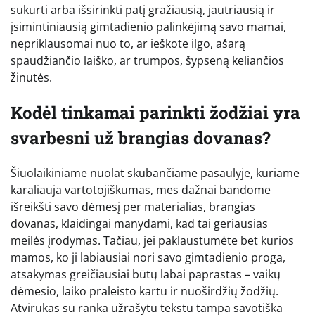
sukurti arba išsirinkti patį gražiausią, jautriausią ir
įsimintiniausią gimtadienio palinkėjimą savo mamai,
nepriklausomai nuo to, ar ieškote ilgo, ašarą
spaudžiančio laiško, ar trumpos, šypseną keliančios
žinutės.
Kodėl tinkamai parinkti žodžiai yra
svarbesni už brangias dovanas?
Šiuolaikiniame nuolat skubančiame pasaulyje, kuriame
karaliauja vartotojiškumas, mes dažnai bandome
išreikšti savo dėmesį per materialias, brangias
dovanas, klaidingai manydami, kad tai geriausias
meilės įrodymas. Tačiau, jei paklaustumėte bet kurios
mamos, ko ji labiausiai nori savo gimtadienio proga,
atsakymas greičiausiai būtų labai paprastas – vaikų
dėmesio, laiko praleisto kartu ir nuoširdžių žodžių.
Atvirukas su ranka užrašytu tekstu tampa savotiška