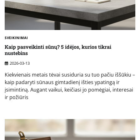
SVEIKINIMAI
Kaip pasveikinti sūnų? 5 idėjos, kurios tikrai
nustebins
2026-03-13
Kiekvienais metais tėvai susiduria su tuo pačiu iššūkiu –
kaip padaryti sūnaus gimtadienį išties ypatingą ir
įsimintiną. Augant vaikui, keičiasi jo pomėgiai, interesai
ir požiūris