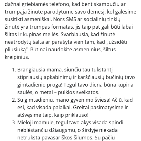
dažnai griebiamės telefono, kad bent skambučiu ar
trumpąja žinute parodytume savo dėmesį, kol galėsime
susitikti asmeniškai. Nors SMS ar socialinių tinklų
žinutė yra trumpas formatas, jis taip pat gali būti labai
šiltas ir kupinas meilės. Svarbiausia, kad žinutė
neatrodytų šalta ar parašyta vien tam, kad „užsidėti
pliusiuką“. Būtinai naudokite asmeninius, šiltus
kreipinius.
Brangiausia mama, siunčiu tau tūkstantį
stipriausių apkabinimų ir karščiausių bučinių tavo
gimtadienio proga! Tegul tavo diena būna kupina
saulės, o metai – puikios sveikatos.
Su gimtadieniu, mano gyvenimo šviesa! Ačiū, kad
esi, kad visada palaikai. Greitai pasimatysime ir
atšvęsime taip, kaip priklauso!
Mieloji mamule, tegul tavo akys visada spindi
neblėstančiu džiaugsmu, o širdyje niekada
netrūksta pavasariškos šilumos. Su pačiu