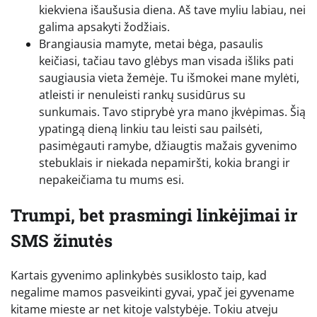
kiekviena išaušusia diena. Aš tave myliu labiau, nei
galima apsakyti žodžiais.
Brangiausia mamyte, metai bėga, pasaulis
keičiasi, tačiau tavo glėbys man visada išliks pati
saugiausia vieta žemėje. Tu išmokei mane mylėti,
atleisti ir nenuleisti rankų susidūrus su
sunkumais. Tavo stiprybė yra mano įkvėpimas. Šią
ypatingą dieną linkiu tau leisti sau pailsėti,
pasimėgauti ramybe, džiaugtis mažais gyvenimo
stebuklais ir niekada nepamiršti, kokia brangi ir
nepakeičiama tu mums esi.
Trumpi, bet prasmingi linkėjimai ir
SMS žinutės
Kartais gyvenimo aplinkybės susiklosto taip, kad
negalime mamos pasveikinti gyvai, ypač jei gyvename
kitame mieste ar net kitoje valstybėje. Tokiu atveju