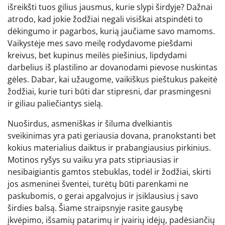
išreikšti tuos gilius jausmus, kurie slypi širdyje? Dažnai
atrodo, kad jokie žodžiai negali visiškai atspindėti to
dėkingumo ir pagarbos, kurią jaučiame savo mamoms.
Vaikystėje mes savo meilę rodydavome piešdami
kreivus, bet kupinus meilės piešinius, lipdydami
darbelius iš plastilino ar dovanodami pievose nuskintas
gėles. Dabar, kai užaugome, vaikiškus pieštukus pakeitė
žodžiai, kurie turi būti dar stipresni, dar prasmingesni
ir giliau paliečiantys sielą.
Nuoširdus, asmeniškas ir šiluma dvelkiantis
sveikinimas yra pati geriausia dovana, pranokstanti bet
kokius materialius daiktus ir prabangiausius pirkinius.
Motinos ryšys su vaiku yra pats stipriausias ir
nesibaigiantis gamtos stebuklas, todėl ir žodžiai, skirti
jos asmeninei šventei, turėtų būti parenkami ne
paskubomis, o gerai apgalvojus ir įsiklausius į savo
širdies balsą. Šiame straipsnyje rasite gausybę
įkvėpimo, išsamių patarimų ir įvairių idėjų, padėsiančių