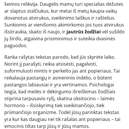
šeimos relikvija. Daugelis mamų turi specialias dėžutes
ar slaptus stalčiukus, kur metai iš metų kaupia vaikų
dovanotus atvirukus, sveikinimo laiškus ir raštelius.
Sunkiomis ar vienišomis akimirkomis jos tuos atvirukus
išsitraukia, skaito iš naujo, ir
jautrūs žodžiai
vėl sušildo
jų širdis, atgaivina prisiminimus ir suteikia dvasinės
paguodos.
Ranka rašytas tekstas parodo, kad jūs skyrėte laiko.
Norint jį parašyti, reikia atsisėsti, pagalvoti,
suformuluoti mintis ir perkelto jas ant popieriaus. Tai
reikalauja pastangų ir asmeninio indėlio, o būtent
pastangos labiausiai ir yra vertinamos. Psichologai
teigia, kad meilės ir dėkingumo išreiškimas žodžiais
stiprina tarpusavio ryšį, skatina oksitocino – laimės
hormono – išsiskyrimą tiek sveikinančiojo, tiek
priimančiojo organizme. Todėl jūsų parinktas tekstas
yra kur kas daugiau nei tik rašalas ant popieriaus – tai
emocinis tiltas tarp jūsų ir jūsų mamos.