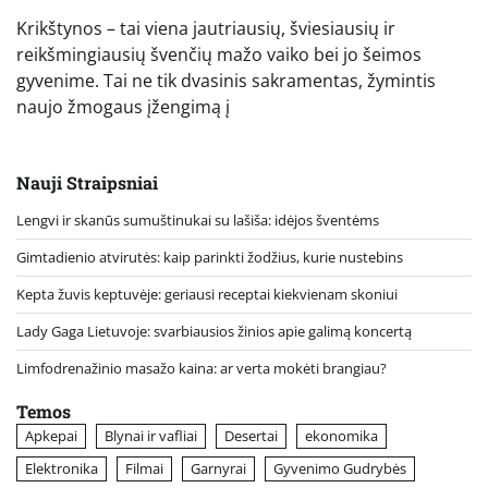
Krikštynos – tai viena jautriausių, šviesiausių ir
reikšmingiausių švenčių mažo vaiko bei jo šeimos
gyvenime. Tai ne tik dvasinis sakramentas, žymintis
naujo žmogaus įžengimą į
Nauji Straipsniai
Lengvi ir skanūs sumuštinukai su lašiša: idėjos šventėms
Gimtadienio atvirutės: kaip parinkti žodžius, kurie nustebins
Kepta žuvis keptuvėje: geriausi receptai kiekvienam skoniui
Lady Gaga Lietuvoje: svarbiausios žinios apie galimą koncertą
Limfodrenažinio masažo kaina: ar verta mokėti brangiau?
Temos
Apkepai
Blynai ir vafliai
Desertai
ekonomika
Elektronika
Filmai
Garnyrai
Gyvenimo Gudrybės