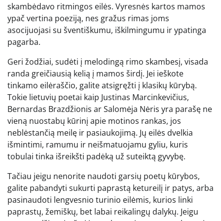
skambėdavo ritmingos eilės. Vyresnės kartos mamos
ypač vertina poeziją, nes gražus rimas joms
asocijuojasi su šventiškumu, iškilmingumu ir ypatinga
pagarba.
Geri žodžiai, sudėti į melodingą rimo skambesį, visada
randa greičiausią kelią į mamos širdį. Jei ieškote
tinkamo eilėraščio, galite atsigręžti į klasikų kūrybą.
Tokie lietuvių poetai kaip Justinas Marcinkevičius,
Bernardas Brazdžionis ar Salomėja Nėris yra parašę ne
vieną nuostabų kūrinį apie motinos rankas, jos
neblėstančią meilę ir pasiaukojimą. Jų eilės dvelkia
išmintimi, ramumu ir neišmatuojamu gyliu, kuris
tobulai tinka išreikšti padėką už suteiktą gyvybę.
Tačiau jeigu nenorite naudoti garsių poetų kūrybos,
galite pabandyti sukurti paprastą ketureilį ir patys, arba
pasinaudoti lengvesnio turinio eilėmis, kurios linki
paprastų, žemiškų, bet labai reikalingų dalykų. Jeigu