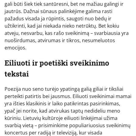
gali būti šiek tiek santūresni, bet ne mažiau galingi ir
jautrūs. Dažnai sūnaus palinkėjime galima rasti
pažadus visada ja rūpintis, saugoti nuo bėdų ir
užtikrinti, kad jai niekada nieko netrūktų. Bet kokiu
atveju, nesvarbu, kas rašo sveikinimą – svarbiausia yra
nuoširdumas, atvirumas ir tikros, nesumeluotos
emocijos.
Eiliuoti ir poetiški sveikinimo
tekstai
Poezija nuo seno turėjo ypatingą galią giliai ir tiksliai
perteikti patirtis bei jausmus. Eiliuoti sveikinimai mamai
yra išties klasikinis ir laiko patikrintas pasirinkimas,
ypač jei norite, kad atvirukas taptų nedideliu meno
kūriniu. Lietuvių kultūroje eiliuoti linkėjimai užima
svarbią vietą – prisiminkime populiariuosius sveikinimų
koncertus per radiją ir televiziją, kur visada