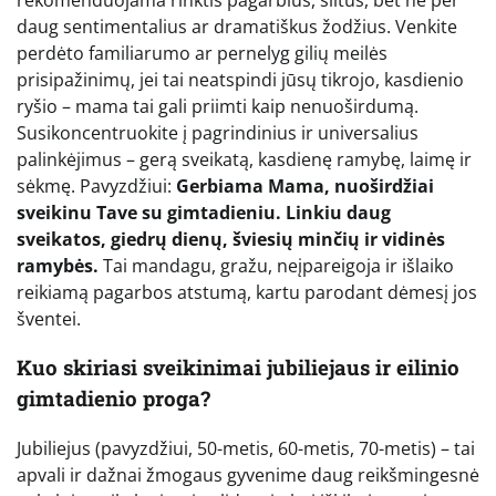
daug sentimentalius ar dramatiškus žodžius. Venkite
perdėto familiarumo ar pernelyg gilių meilės
prisipažinimų, jei tai neatspindi jūsų tikrojo, kasdienio
ryšio – mama tai gali priimti kaip nenuoširdumą.
Susikoncentruokite į pagrindinius ir universalius
palinkėjimus – gerą sveikatą, kasdienę ramybę, laimę ir
sėkmę. Pavyzdžiui:
Gerbiama Mama, nuoširdžiai
sveikinu Tave su gimtadieniu. Linkiu daug
sveikatos, giedrų dienų, šviesių minčių ir vidinės
ramybės.
Tai mandagu, gražu, neįpareigoja ir išlaiko
reikiamą pagarbos atstumą, kartu parodant dėmesį jos
šventei.
Kuo skiriasi sveikinimai jubiliejaus ir eilinio
gimtadienio proga?
Jubiliejus (pavyzdžiui, 50-metis, 60-metis, 70-metis) – tai
apvali ir dažnai žmogaus gyvenime daug reikšmingesnė