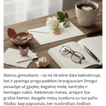
Mamos gimtadienis – tai ne tik eilinė data kalendoriuje,
bet ir ypatinga proga padėkoti brangiausiam žmogui
pasaulyje už gyvybę, begalinę meilę, kantrybę ir
bemieges naktis. Kiekvienais metais, artėjant šiai
gražiai šventei, daugelis mūsų susiduria su tuo pačiu
iššūkiu: kaip paprastais, bet nuoširdžiais žodžiais