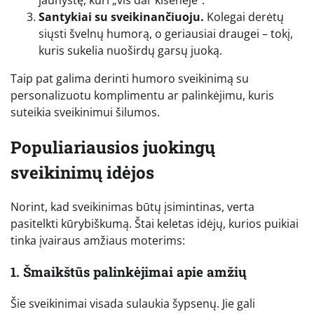
Santykiai su sveikinančiuoju.
Kolegai derėtų
siųsti švelnų humorą, o geriausiai draugei – tokį,
kuris sukelia nuoširdų garsų juoką.
Taip pat galima derinti humoro sveikinimą su
personalizuotu komplimentu ar palinkėjimu, kuris
suteikia sveikinimui šilumos.
Populiariausios juokingų
sveikinimų idėjos
Norint, kad sveikinimas būtų įsimintinas, verta
pasitelkti kūrybiškumą. Štai keletas idėjų, kurios puikiai
tinka įvairaus amžiaus moterims:
1. Šmaikštūs palinkėjimai apie amžių
Šie sveikinimai visada sulaukia šypsenų. Jie gali