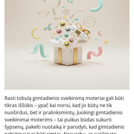
Rasti tobulą gimtadienio sveikinimą moteriai gali būti
tikras iššūkis – ypač kai norisi, kad jis būtų ne tik
nuoširdus, bet ir pralinksmintų. Juokingi gimtadienio
sveikinimai moterims – tai puikus būdas sukurti
šypsenų, pakelti nuotaiką ir parodyti, kad gimtadienis
nebūtinai turi būti rimtas. Nesvarbu, ar sveikinate