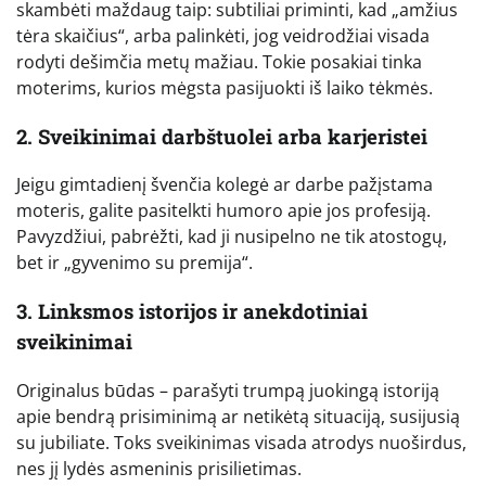
skambėti maždaug taip: subtiliai priminti, kad „amžius
tėra skaičius“, arba palinkėti, jog veidrodžiai visada
rodyti dešimčia metų mažiau. Tokie posakiai tinka
moterims, kurios mėgsta pasijuokti iš laiko tėkmės.
2. Sveikinimai darbštuolei arba karjeristei
Jeigu gimtadienį švenčia kolegė ar darbe pažįstama
moteris, galite pasitelkti humoro apie jos profesiją.
Pavyzdžiui, pabrėžti, kad ji nusipelno ne tik atostogų,
bet ir „gyvenimo su premija“.
3. Linksmos istorijos ir anekdotiniai
sveikinimai
Originalus būdas – parašyti trumpą juokingą istoriją
apie bendrą prisiminimą ar netikėtą situaciją, susijusią
su jubiliate. Toks sveikinimas visada atrodys nuoširdus,
nes jį lydės asmeninis prisilietimas.