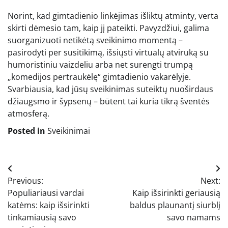
Norint, kad gimtadienio linkėjimas išliktų atminty, verta
skirti dėmesio tam, kaip jį pateikti. Pavyzdžiui, galima
suorganizuoti netikėtą sveikinimo momentą –
pasirodyti per susitikimą, išsiųsti virtualų atviruką su
humoristiniu vaizdeliu arba net surengti trumpą
„komedijos pertraukėlę“ gimtadienio vakarėlyje.
Svarbiausia, kad jūsų sveikinimas suteiktų nuoširdaus
džiaugsmo ir šypsenų – būtent tai kuria tikrą šventės
atmosferą.
Posted in
Sveikinimai
Navigacija
Previous:
Next:
tarp
Populiariausi vardai
Kaip išsirinkti geriausią
įrašų
katėms: kaip išsirinkti
baldus plaunantį siurblį
tinkamiausią savo
savo namams