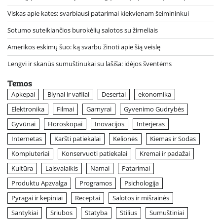
Viskas apie kates: svarbiausi patarimai kiekvienam šeimininkui
Sotumo suteikiančios burokėlių salotos su žirneliais
Amerikos eskimų šuo: ką svarbu žinoti apie šią veislę
Lengvi ir skanūs sumuštinukai su lašiša: idėjos šventėms
Temos
Apkepai
Blynai ir vafliai
Desertai
ekonomika
Elektronika
Filmai
Garnyrai
Gyvenimo Gudrybės
Gyvūnai
Horoskopai
Inovacijos
Interjeras
Internetas
Karšti patiekalai
Kelionės
Kiemas ir Sodas
Kompiuteriai
Konservuoti patiekalai
Kremai ir padažai
Kultūra
Laisvalaikis
Namai
Patarimai
Produktu Apzvalga
Programos
Psichologija
Pyragai ir kepiniai
Receptai
Salotos ir mišrainės
Santykiai
Sriubos
Statyba
Stilius
Sumuštiniai