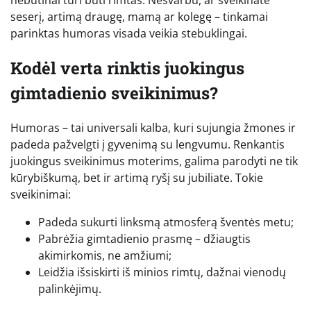
seserį, artimą draugę, mamą ar kolegę – tinkamai
parinktas humoras visada veikia stebuklingai.
Kodėl verta rinktis juokingus
gimtadienio sveikinimus?
Humoras – tai universali kalba, kuri sujungia žmones ir
padeda pažvelgti į gyvenimą su lengvumu. Renkantis
juokingus sveikinimus moterims, galima parodyti ne tik
kūrybiškumą, bet ir artimą ryšį su jubiliate. Tokie
sveikinimai:
Padeda sukurti linksmą atmosferą šventės metu;
Pabrėžia gimtadienio prasmę – džiaugtis
akimirkomis, ne amžiumi;
Leidžia išsiskirti iš minios rimtų, dažnai vienodų
palinkėjimų.