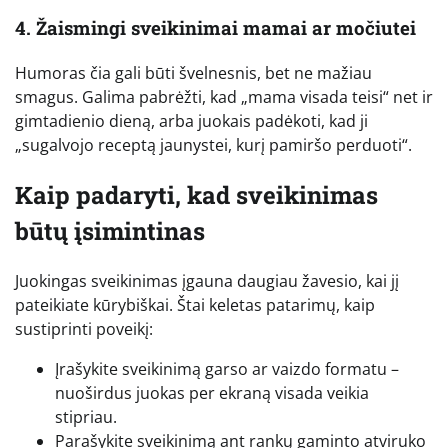
4. Žaismingi sveikinimai mamai ar močiutei
Humoras čia gali būti švelnesnis, bet ne mažiau
smagus. Galima pabrėžti, kad „mama visada teisi“ net ir
gimtadienio dieną, arba juokais padėkoti, kad ji
„sugalvojo receptą jaunystei, kurį pamiršo perduoti“.
Kaip padaryti, kad sveikinimas
būtų įsimintinas
Juokingas sveikinimas įgauna daugiau žavesio, kai jį
pateikiate kūrybiškai. Štai keletas patarimų, kaip
sustiprinti poveikį:
Įrašykite sveikinimą garso ar vaizdo formatu –
nuoširdus juokas per ekraną visada veikia
stipriau.
Parašykite sveikinimą ant rankų gaminto atviruko