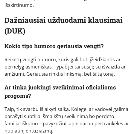
išskirtinumo.
Dažniausiai užduodami klausimai
(DUK)
Kokio tipo humoro geriausia vengti?
Reikėtų vengti humoro, kuris gali būti įžeidžiantis ar
pernelyg asmeniškas – ypač jei tai susiję su išvaizda ar
amžiumi. Geriausia rinktis linksmą, bet šiltą toną.
Ar tinka juokingi sveikinimai oficialioms
progoms?
Taip, tik svarbu išlaikyti saiką. Kolegei ar vadovei galima
parašyti subtiliai šmaikštų sveikinimą be perdėto
familiariškumo – pavyzdžiui, apie darbo pertraukėles ar
nuolatinį entuziazmą.