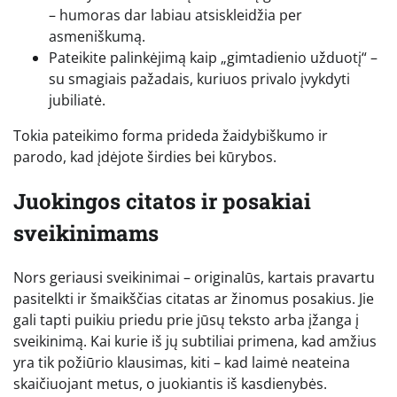
– humoras dar labiau atsiskleidžia per
asmeniškumą.
Pateikite palinkėjimą kaip „gimtadienio užduotį“ –
su smagiais pažadais, kuriuos privalo įvykdyti
jubiliatė.
Tokia pateikimo forma prideda žaidybiškumo ir
parodo, kad įdėjote širdies bei kūrybos.
Juokingos citatos ir posakiai
sveikinimams
Nors geriausi sveikinimai – originalūs, kartais pravartu
pasitelkti ir šmaikščias citatas ar žinomus posakius. Jie
gali tapti puikiu priedu prie jūsų teksto arba įžanga į
sveikinimą. Kai kurie iš jų subtiliai primena, kad amžius
yra tik požiūrio klausimas, kiti – kad laimė neateina
skaičiuojant metus, o juokiantis iš kasdienybės.