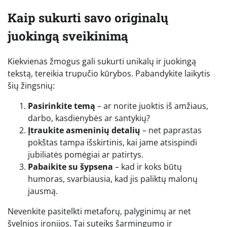
Kaip sukurti savo originalų
juokingą sveikinimą
Kiekvienas žmogus gali sukurti unikalų ir juokingą
tekstą, tereikia trupučio kūrybos. Pabandykite laikytis
šių žingsnių:
Pasirinkite temą
– ar norite juoktis iš amžiaus,
darbo, kasdienybės ar santykių?
Įtraukite asmeninių detalių
– net paprastas
pokštas tampa išskirtinis, kai jame atsispindi
jubiliatės pomėgiai ar patirtys.
Pabaikite su šypsena
– kad ir koks būtų
humoras, svarbiausia, kad jis paliktų malonų
jausmą.
Nevenkite pasitelkti metaforų, palyginimų ar net
švelnios ironijos. Tai suteiks šarmingumo ir