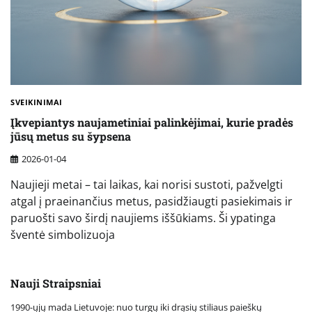
SVEIKINIMAI
Įkvepiantys naujametiniai palinkėjimai, kurie pradės
jūsų metus su šypsena
2026-01-04
Naujieji metai – tai laikas, kai norisi sustoti, pažvelgti
atgal į praeinančius metus, pasidžiaugti pasiekimais ir
paruošti savo širdį naujiems iššūkiams. Ši ypatinga
šventė simbolizuoja
Nauji Straipsniai
1990-ųjų mada Lietuvoje: nuo turgų iki drąsių stiliaus paieškų