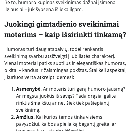
Be to, humoro kupinas sveikinimas dažnai įsimena
ilgiausiai – juk šypsena išlieka ilgam.
Juokingi gimtadienio sveikinimai
moterims – kaip išsirinkti tinkamą?
Humoras turi daug atspalvių, todėl renkantis
sveikinimą svarbu atsižvelgti į jubiliatės charakterį.
Vienai moteriai patiks subtilus ir elegantiškas humoras,
o kitai – kandus ir žaismingas pokštas. Štai keli aspektai,
į kuriuos verta atkreipti dėmesį:
Asmenybė.
Ar moteris turi gerą humoro jausmą?
Ar mėgsta juoktis iš savęs? Tada drąsiai galite
rinktis šmaikštų ar net šiek tiek pašiepiantį
sveikinimą.
Amžius.
Kai kurios temos tinka visiems,
pavyzdžiui, kalbos apie laiką bėgantį greitai ar
jaunystę, kuri „vis dar kišenėje“.