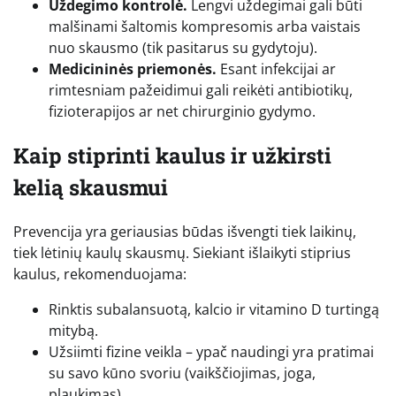
Uždegimo kontrolė.
Lengvi uždegimai gali būti
malšinami šaltomis kompresomis arba vaistais
nuo skausmo (tik pasitarus su gydytoju).
Medicininės priemonės.
Esant infekcijai ar
rimtesniam pažeidimui gali reikėti antibiotikų,
fizioterapijos ar net chirurginio gydymo.
Kaip stiprinti kaulus ir užkirsti
kelią skausmui
Prevencija yra geriausias būdas išvengti tiek laikinų,
tiek lėtinių kaulų skausmų. Siekiant išlaikyti stiprius
kaulus, rekomenduojama:
Rinktis subalansuotą, kalcio ir vitamino D turtingą
mitybą.
Užsiimti fizine veikla – ypač naudingi yra pratimai
su savo kūno svoriu (vaikščiojimas, joga,
plaukimas).