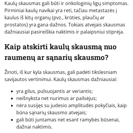
Kaulų skausmas gali būti ir onkologinių ligų simptomas.
Pirminiai kaulų navikai yra reti, tačiau metastazės į
kaulus iš kitų organų (pvz., krūties, plaučių ar
prostatos) yra gana dažnos. Tokiais atvejais skausmas
dažniausiai pasireiškia naktimis ir palaipsniui stiprėja.
Kaip atskirti kaulų skausmą nuo
raumenų ar sąnarių skausmo?
Žinoti, iš kur kyla skausmas, gali padėti tikslesniam
savijautos vertinimui. Kaulų skausmas dažniausiai:
yra gilus, pulsuojantis ar veriantis;
neišnyksta net nurimus ar pailsėjus;
nėra susijęs su judesio amplitudės pokyčiais, kaip
būna sąnarių skausmo atvejais;
gali būti juntamas net esant ramybės būsenai,
dažnai naktimis.