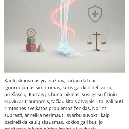
Kaulų skausmas yra dažnas, tačiau dažnai
ignoruojamas simptomas, kuris gali kilti dėl įvairių
priežasčių. Kartais jis būna laikinas, susijęs su fiziniu
krūviu ar traumomis, tačiau kitais atvejais – tai gali būti
rimtesnės sveikatos problemos ženklas. Norint
suprasti, ar reikia nerimauti, svarbu suvokti, kaip
pasireiškia kaulų skausmas, kokios gali būti jo
priežastys ir kada būtina kreiptis į gydytoją.