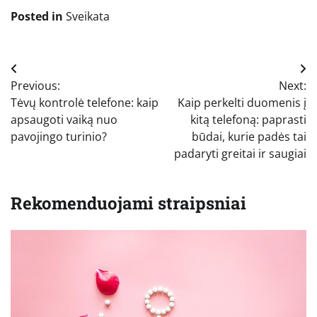
Posted in
Sveikata
Navigacija
Previous:
Next:
tarp
Tėvų kontrolė telefone: kaip
Kaip perkelti duomenis į
įrašų
apsaugoti vaiką nuo
kitą telefoną: paprasti
pavojingo turinio?
būdai, kurie padės tai
padaryti greitai ir saugiai
Rekomenduojami straipsniai