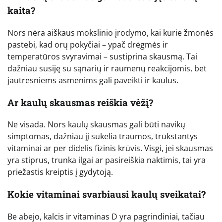
kaita?
Nors nėra aiškaus mokslinio įrodymo, kai kurie žmonės
pastebi, kad orų pokyčiai – ypač drėgmės ir
temperatūros svyravimai – sustiprina skausmą. Tai
dažniau susiję su sąnarių ir raumenų reakcijomis, bet
jautresniems asmenims gali paveikti ir kaulus.
Ar kaulų skausmas reiškia vėžį?
Ne visada. Nors kaulų skausmas gali būti navikų
simptomas, dažniau jį sukelia traumos, trūkstantys
vitaminai ar per didelis fizinis krūvis. Visgi, jei skausmas
yra stiprus, trunka ilgai ar pasireiškia naktimis, tai yra
priežastis kreiptis į gydytoją.
Kokie vitaminai svarbiausi kaulų sveikatai?
Be abejo, kalcis ir vitaminas D yra pagrindiniai, tačiau