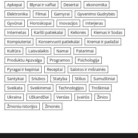
Apkepai
Blynai ir vafliai
Desertai
ekonomika
Elektronika
Filmai
Garnyrai
Gyvenimo Gudrybės
Gyvūnai
Horoskopai
Inovacijos
Interjeras
Internetas
Karšti patiekalai
Kelionės
Kiemas ir Sodas
Kompiuteriai
Konservuoti patiekalai
Kremai ir padažai
Kultūra
Laisvalaikis
Namai
Patarimai
Produktu Apzvalga
Programos
Psichologija
Pyragai ir kepiniai
Receptai
Salotos ir mišrainės
Santykiai
Sriubos
Statyba
Stilius
Sumuštiniai
Sveikata
Sveikinimai
Technologijos
Troškiniai
Ukraina
Užkandžiai
Verslas
Įvairūs
Žinios
Žmoniu-Istorijos
Žmonės