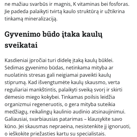
ne mažiau svarbūs ir magnis, K vitaminas bei fosforas.
Jie padeda palaikyti tvirtą kaulo struktūrą ir užtikrina
tinkamą mineralizaciją.
Gyvenimo būdo įtaka kaulų
sveikatai
Kasdieniai įpročiai turi didelę įtaką kaulų būklei.
Sėdimas gyvenimo būdas, netinkama mityba ar
nuolatinis stresas gali neigiamai paveikti kaulų
stiprumą. Kad išvengtumėte kaulų skausmo, verta
reguliariai mankštintis, palaikyti sveiką svorį ir skirti
dėmesio miego kokybei. Tinkamas poilsis leidžia
organizmui regeneruotis, o gera mityba suteikia
medžiagų, reikalingų kaulinio audinio atsinaujinimui.
Galiausiai, svarbiausias patarimas – klausykite savo
kūno. Jei skausmas nepraeina, nesistenkite jį ignoruoti,
o ieškokite priežasties kartu su specialistais.