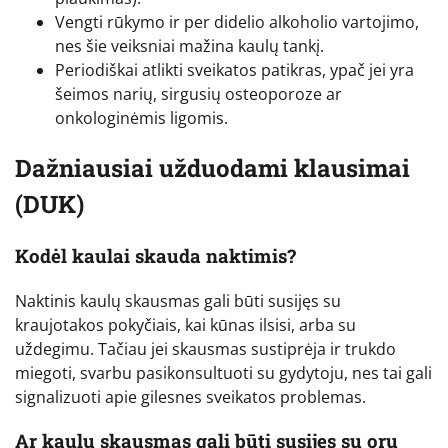
Vengti rūkymo ir per didelio alkoholio vartojimo,
nes šie veiksniai mažina kaulų tankį.
Periodiškai atlikti sveikatos patikras, ypač jei yra
šeimos narių, sirgusių osteoporoze ar
onkologinėmis ligomis.
Dažniausiai užduodami klausimai
(DUK)
Kodėl kaulai skauda naktimis?
Naktinis kaulų skausmas gali būti susijęs su
kraujotakos pokyčiais, kai kūnas ilsisi, arba su
uždegimu. Tačiau jei skausmas sustiprėja ir trukdo
miegoti, svarbu pasikonsultuoti su gydytoju, nes tai gali
signalizuoti apie gilesnes sveikatos problemas.
Ar kaulų skausmas gali būti susijęs su orų