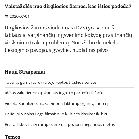
Vaistažolės nuo dirgliosios žarnos: kas išties padeda?
2026-07-01
Dirgliosios žarnos sindromas (DŽS) yra viena iš
labiausiai varginančių ir gyvenimo kokybę prastinančių
virškinimo trakto problemų. Nors ši būklė nekelia
tiesioginio pavojaus gyvybei, nuolatinis pilvo
Nauji Straipsniai
Tobulas garnyras: orkaitėje keptos traškios bulvės
Idėjos vakarienei: ką skanaus ir greito paruošti iš faršo
Violeta Baublienė: mažai žinomi faktai apie garsią moterį
Geriausi Nicolas Cage filmai: nuo kultinės klasikos iki hitų
Beata Tiškevič atvirai apie amžių ir požiūrį į bėgančius metus
Temos