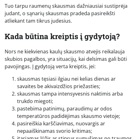
Tuo tarpu raumenų skausmas dažniausiai sustiprėja
judant, o sąnarių skausmas pradeda pasireikšti
atliekant tam tikrus judesius.
Kada būtina kreiptis į gydytoją?
Nors ne kiekvienas kaulų skausmo atvejis reikalauja
skubios pagalbos, yra situacijų, kai delsimas gali būti
pavojingas. Į gydytoją verta kreiptis, jei:
skausmas tęsiasi ilgiau nei kelias dienas ar
savaites be akivaizdžios priežasties;
skausmas tampa intensyvesnis naktimis arba
trukdo miegoti;
pastebima patinimų, paraudimų ar odos
temperatūros padidėjimas skausmo vietoje;
pasireiškia karščiavimas, nuovargis ar
nepaaiškinamas svorio kritimas;
įtariamas lūžis ar stiprus sumušimas po traumos.