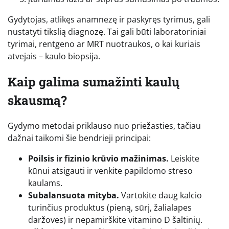
Gydytojas, atlikęs anamnezę ir paskyręs tyrimus, gali
nustatyti tikslią diagnozę. Tai gali būti laboratoriniai
tyrimai, rentgeno ar MRT nuotraukos, o kai kuriais
atvejais – kaulo biopsija.
Kaip galima sumažinti kaulų
skausmą?
Gydymo metodai priklauso nuo priežasties, tačiau
dažnai taikomi šie bendrieji principai:
Poilsis ir fizinio krūvio mažinimas.
Leiskite
kūnui atsigauti ir venkite papildomo streso
kaulams.
Subalansuota mityba.
Vartokite daug kalcio
turinčius produktus (pieną, sūrį, žalialapes
daržoves) ir nepamirškite vitamino D šaltinių.