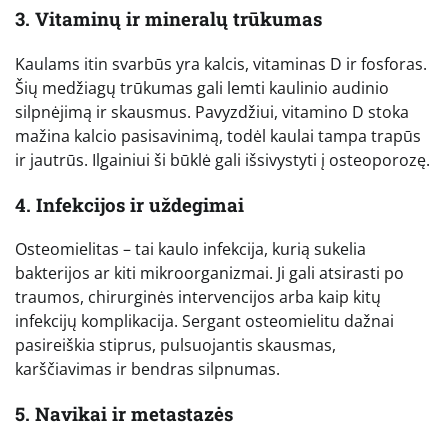
3. Vitaminų ir mineralų trūkumas
Kaulams itin svarbūs yra kalcis, vitaminas D ir fosforas.
Šių medžiagų trūkumas gali lemti kaulinio audinio
silpnėjimą ir skausmus. Pavyzdžiui, vitamino D stoka
mažina kalcio pasisavinimą, todėl kaulai tampa trapūs
ir jautrūs. Ilgainiui ši būklė gali išsivystyti į osteoporozę.
4. Infekcijos ir uždegimai
Osteomielitas – tai kaulo infekcija, kurią sukelia
bakterijos ar kiti mikroorganizmai. Ji gali atsirasti po
traumos, chirurginės intervencijos arba kaip kitų
infekcijų komplikacija. Sergant osteomielitu dažnai
pasireiškia stiprus, pulsuojantis skausmas,
karščiavimas ir bendras silpnumas.
5. Navikai ir metastazės