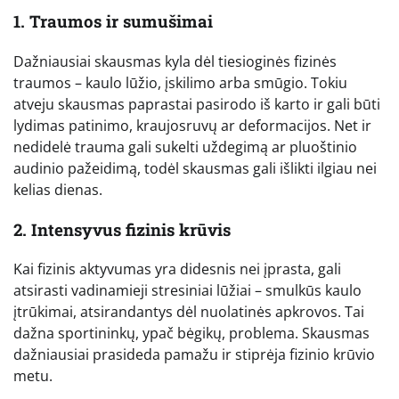
1. Traumos ir sumušimai
Dažniausiai skausmas kyla dėl tiesioginės fizinės
traumos – kaulo lūžio, įskilimo arba smūgio. Tokiu
atveju skausmas paprastai pasirodo iš karto ir gali būti
lydimas patinimo, kraujosruvų ar deformacijos. Net ir
nedidelė trauma gali sukelti uždegimą ar pluoštinio
audinio pažeidimą, todėl skausmas gali išlikti ilgiau nei
kelias dienas.
2. Intensyvus fizinis krūvis
Kai fizinis aktyvumas yra didesnis nei įprasta, gali
atsirasti vadinamieji stresiniai lūžiai – smulkūs kaulo
įtrūkimai, atsirandantys dėl nuolatinės apkrovos. Tai
dažna sportininkų, ypač bėgikų, problema. Skausmas
dažniausiai prasideda pamažu ir stiprėja fizinio krūvio
metu.