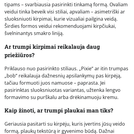
tipams – svarbiausia pasirinkti tinkamą formą. Ovaliam
veidui tinka beveik visi stiliai, apvaliam – asimetriški ar
sluoksniuoti kirpimai, kurie vizualiai pailgina veidą.
Širdies formos veidui rekomenduojami kirpčiukai,
švelninantys smakro liniją.
Ar trumpi kirpimai reikalauja daug
priežiūros?
Priklauso nuo pasirinkto stiliaus. „Pixie“ ar itin trumpas
„bob“ reikalauja dažnesnių apsilankymų pas kirpėją,
tačiau formuoti juos namuose – paprasta. Jei
pasirinktas sluoksniuotas variantas, užtenka lengvo
formavimo su purškalu arba drėkinamuoju kremu.
Kaip žinoti, ar trumpi plaukai man tiks?
Geriausia pasitarti su kirpėju, kuris įvertins jūsų veido
formą, plaukų tekstūrą ir gyvenimo būdą. Dažnai