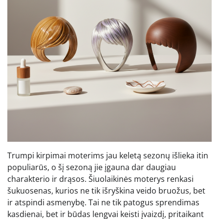
Trumpi kirpimai moterims jau keletą sezonų išlieka itin
populiarūs, o šį sezoną jie įgauna dar daugiau
charakterio ir drąsos. Šiuolaikinės moterys renkasi
šukuosenas, kurios ne tik išryškina veido bruožus, bet
ir atspindi asmenybę. Tai ne tik patogus sprendimas
kasdienai, bet ir būdas lengvai keisti įvaizdį, pritaikant