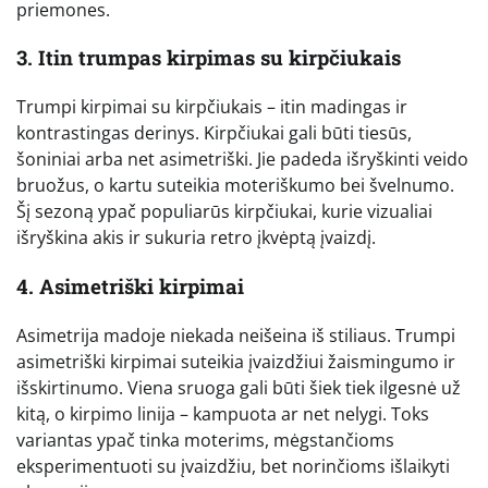
priemones.
3. Itin trumpas kirpimas su kirpčiukais
Trumpi kirpimai su kirpčiukais – itin madingas ir
kontrastingas derinys. Kirpčiukai gali būti tiesūs,
šoniniai arba net asimetriški. Jie padeda išryškinti veido
bruožus, o kartu suteikia moteriškumo bei švelnumo.
Šį sezoną ypač populiarūs kirpčiukai, kurie vizualiai
išryškina akis ir sukuria retro įkvėptą įvaizdį.
4. Asimetriški kirpimai
Asimetrija madoje niekada neišeina iš stiliaus. Trumpi
asimetriški kirpimai suteikia įvaizdžiui žaismingumo ir
išskirtinumo. Viena sruoga gali būti šiek tiek ilgesnė už
kitą, o kirpimo linija – kampuota ar net nelygi. Toks
variantas ypač tinka moterims, mėgstančioms
eksperimentuoti su įvaizdžiu, bet norinčioms išlaikyti