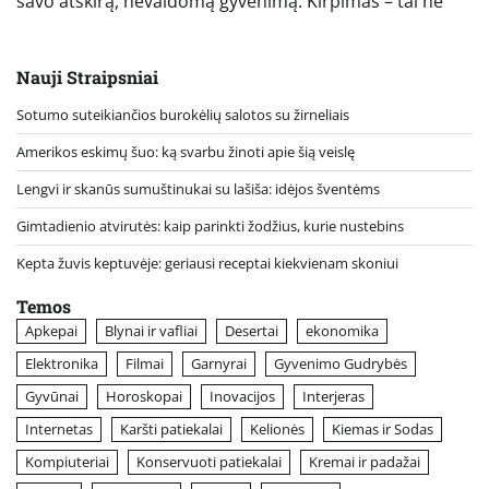
savo atskirą, nevaldomą gyvenimą. Kirpimas – tai ne
Nauji Straipsniai
Sotumo suteikiančios burokėlių salotos su žirneliais
Amerikos eskimų šuo: ką svarbu žinoti apie šią veislę
Lengvi ir skanūs sumuštinukai su lašiša: idėjos šventėms
Gimtadienio atvirutės: kaip parinkti žodžius, kurie nustebins
Kepta žuvis keptuvėje: geriausi receptai kiekvienam skoniui
Temos
Apkepai
Blynai ir vafliai
Desertai
ekonomika
Elektronika
Filmai
Garnyrai
Gyvenimo Gudrybės
Gyvūnai
Horoskopai
Inovacijos
Interjeras
Internetas
Karšti patiekalai
Kelionės
Kiemas ir Sodas
Kompiuteriai
Konservuoti patiekalai
Kremai ir padažai