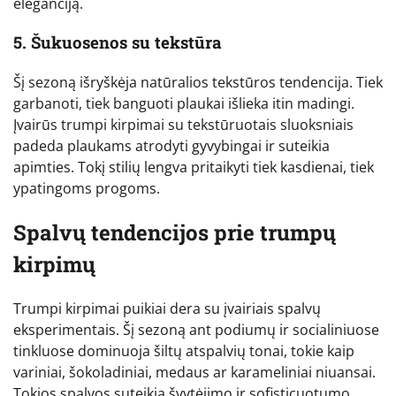
eleganciją.
5. Šukuosenos su tekstūra
Šį sezoną išryškėja natūralios tekstūros tendencija. Tiek
garbanoti, tiek banguoti plaukai išlieka itin madingi.
Įvairūs trumpi kirpimai su tekstūruotais sluoksniais
padeda plaukams atrodyti gyvybingai ir suteikia
apimties. Tokį stilių lengva pritaikyti tiek kasdienai, tiek
ypatingoms progoms.
Spalvų tendencijos prie trumpų
kirpimų
Trumpi kirpimai puikiai dera su įvairiais spalvų
eksperimentais. Šį sezoną ant podiumų ir socialiniuose
tinkluose dominuoja šiltų atspalvių tonai, tokie kaip
variniai, šokoladiniai, medaus ar karameliniai niuansai.
Tokios spalvos suteikia švytėjimo ir sofisticuotumo.