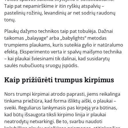
Taip pat nepamirškime ir itin ryškių atspalvių –
pastelinių rožinių, levandinių ar net sodrių raudonų
tonų.
Plaukų dažymo technikos taip pat tobulėja. Dažnai
taikomas „balayage“ arba „babylights“ metodas
trumpiems plaukams, kuris suteikia gylio ir natūralumo
efektą. Eksperimento verta ir spalvų maišymo technika
– kai plaukai šviesinami tik dalinai, kad susidarytų
saulės nubučiuotų sruogų įspūdis.
Kaip prižiūrėti trumpus kirpimus
Nors trumpi kirpimai atrodo paprasti, jiems reikalinga
tinkama priežiūra, kad forma išliktų aiški, o plaukai –
sveiki. Reguliarus lankymasis pas kirpėją yra būtinas,
kad būtų išsaugota tiksli kirpimo linija ir plaukai
neatrodytų netvarkingi. Be to, svarbu naudoti