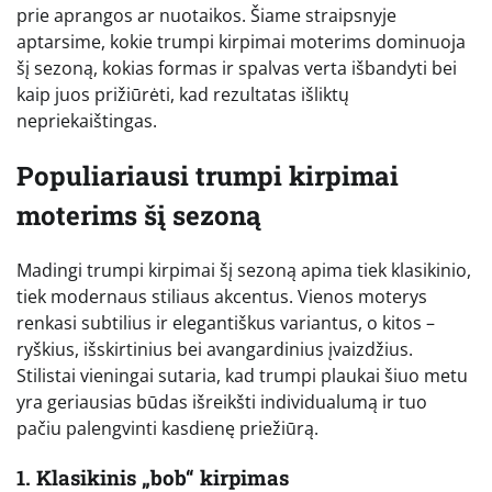
prie aprangos ar nuotaikos. Šiame straipsnyje
aptarsime, kokie trumpi kirpimai moterims dominuoja
šį sezoną, kokias formas ir spalvas verta išbandyti bei
kaip juos prižiūrėti, kad rezultatas išliktų
nepriekaištingas.
Populiariausi trumpi kirpimai
moterims šį sezoną
Madingi trumpi kirpimai šį sezoną apima tiek klasikinio,
tiek modernaus stiliaus akcentus. Vienos moterys
renkasi subtilius ir elegantiškus variantus, o kitos –
ryškius, išskirtinius bei avangardinius įvaizdžius.
Stilistai vieningai sutaria, kad trumpi plaukai šiuo metu
yra geriausias būdas išreikšti individualumą ir tuo
pačiu palengvinti kasdienę priežiūrą.
1. Klasikinis „bob“ kirpimas