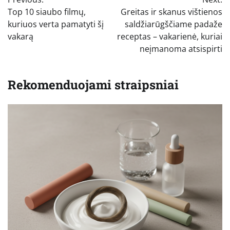
tarp
Top 10 siaubo filmų,
Greitas ir skanus vištienos
įrašų
kuriuos verta pamatyti šį
saldžiarūgščiame padaže
vakarą
receptas – vakarienė, kuriai
neįmanoma atsispirti
Rekomenduojami straipsniai