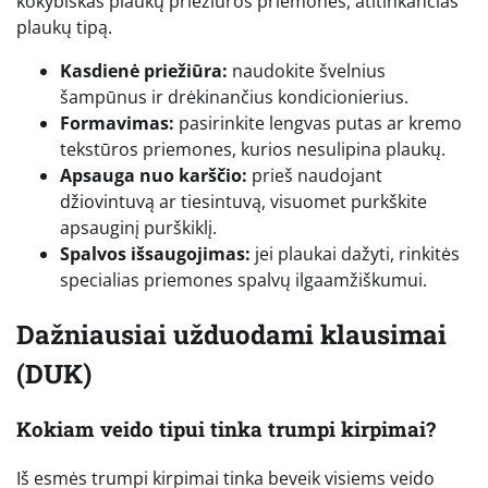
kokybiškas plaukų priežiūros priemones, atitinkančias
plaukų tipą.
Kasdienė priežiūra:
naudokite švelnius
šampūnus ir drėkinančius kondicionierius.
Formavimas:
pasirinkite lengvas putas ar kremo
tekstūros priemones, kurios nesulipina plaukų.
Apsauga nuo karščio:
prieš naudojant
džiovintuvą ar tiesintuvą, visuomet purkškite
apsauginį purškiklį.
Spalvos išsaugojimas:
jei plaukai dažyti, rinkitės
specialias priemones spalvų ilgaamžiškumui.
Dažniausiai užduodami klausimai
(DUK)
Kokiam veido tipui tinka trumpi kirpimai?
Iš esmės trumpi kirpimai tinka beveik visiems veido