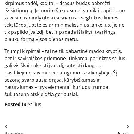
kirpimus todėl, kad tai – drąsus būdas pabrėžti
išskirtinumą. Jei norite šukuosenai suteikti papildomo
žavesio, išbandykite aksesuarus – segtukus, lininės
tekstūros juosteles ar minimalistinius lankelius. Jie ne
tik papildo įvaizdį, bet ir padeda išlaikyti tvarkingą
plaukų formą visos dienos metu.
Trumpi kirpimai – tai ne tik dabartinė mados kryptis,
bet ir saviraiškos priemonė. Tinkamai parinktas stilius
gali visiškai pakeisti įvaizdį, suteikti daugiau
pasitikėjimo savimi bei patogumo kasdienybėje. Šį
sezoną svarbiausia drąsa, kūrybiškumas ir
natūralumas – trys elementai, kuriuos trumpa
šukuosena atskleidžia geriausiai.
Posted in
Stilius
Navigacija
Previous:
Next: