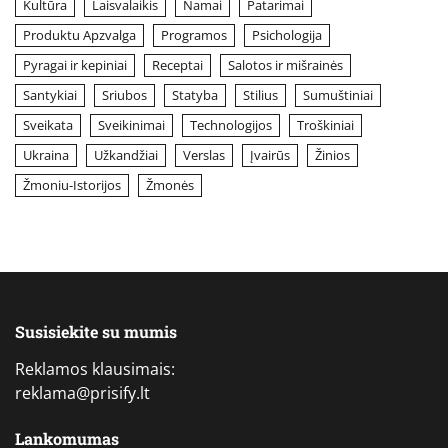
Kultūra
Laisvalaikis
Namai
Patarimai
Produktu Apzvalga
Programos
Psichologija
Pyragai ir kepiniai
Receptai
Salotos ir mišrainės
Santykiai
Sriubos
Statyba
Stilius
Sumuštiniai
Sveikata
Sveikinimai
Technologijos
Troškiniai
Ukraina
Užkandžiai
Verslas
Įvairūs
Žinios
Žmoniu-Istorijos
Žmonės
Susisiekite su mumis
Reklamos klausimais:
reklama@prisify.lt
Lankomumas