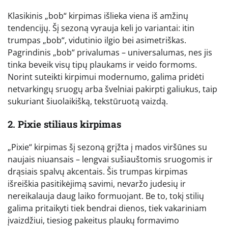
Klasikinis „bob“ kirpimas išlieka viena iš amžinų
tendencijų. Šį sezoną vyrauja keli jo variantai: itin
trumpas „bob“, vidutinio ilgio bei asimetriškas.
Pagrindinis „bob“ privalumas – universalumas, nes jis
tinka beveik visų tipų plaukams ir veido formoms.
Norint suteikti kirpimui modernumo, galima pridėti
netvarkingų sruogų arba švelniai pakirpti galiukus, taip
sukuriant šiuolaikišką, tekstūruotą vaizdą.
2. Pixie stiliaus kirpimas
„Pixie“ kirpimas šį sezoną grįžta į mados viršūnes su
naujais niuansais – lengvai sušiauštomis sruogomis ir
drąsiais spalvų akcentais. Šis trumpas kirpimas
išreiškia pasitikėjimą savimi, nevaržo judesių ir
nereikalauja daug laiko formuojant. Be to, tokį stilių
galima pritaikyti tiek bendrai dienos, tiek vakariniam
įvaizdžiui, tiesiog pakeitus plaukų formavimo