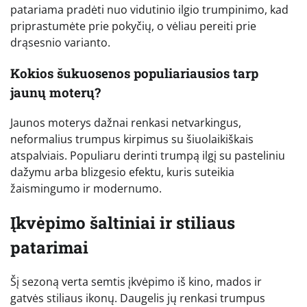
patariama pradėti nuo vidutinio ilgio trumpinimo, kad
priprastumėte prie pokyčių, o vėliau pereiti prie
drąsesnio varianto.
Kokios šukuosenos populiariausios tarp
jaunų moterų?
Jaunos moterys dažnai renkasi netvarkingus,
neformalius trumpus kirpimus su šiuolaikiškais
atspalviais. Populiaru derinti trumpą ilgį su pasteliniu
dažymu arba blizgesio efektu, kuris suteikia
žaismingumo ir modernumo.
Įkvėpimo šaltiniai ir stiliaus
patarimai
Šį sezoną verta semtis įkvėpimo iš kino, mados ir
gatvės stiliaus ikonų. Daugelis jų renkasi trumpus